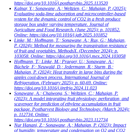
https://doi.org/10.1016/j.postharvbio.2025.113520
Kalnar, Y.; Sonawane, A.; Weltzien, C.; Mahajan, P.
(2025):
Evaluating soda-lime adsorption and microcontroller-based
system for the dynamic control of CO2 in a fresh produce
storage box under varying temperature. Journal of
Agriculture and Food Research. (June 2025): p. 101852.
Online: https://doi.org/10.1016/j.jafr.2025.101852
Linke, M.; Hoffmann, T.; Sonawane, A.; Rux, G.; Mahajan,
P.
(2024): Method for measuring the transpiration resistance
of fruit and vegetables. MethodsX. (December 2024): p.
103058. Online: https://doi.org/10.1016/j.mex.2024.103058
Hoffmann, T.; Linke, M.; Praeger, U.; Sonawane, A.;
Büchele, F.; Neuwald, D.; Jedermann, R.; Sturm, B.;
Mahajan, P.
(2024): Heat transfer in large bins during the
apples cool-down process. International Journal of
Refrigeration. (February 2025): p. 60-69. Online:
https://doi.org/10.1016/j.ijrefrig.2024.11.023
Sonawane, A.; Chaiwong, S.; Weltzien, C.; Mahajan, P.
(2023): A model integrating fruit physiology, perforation, and
scavenger for prediction of ethylene accumulation in fruit
package. Postharvest Biology and Technology. (March 2024):
p. 112734. Online:
https://doi.org/10.1016/j.postharvbio.2023.112734
Nur Hanani, Z.; Sonawane, A.; Mahajan, P.
(2023): Impact
of humidity, temperature and condensation on O2 and CO2