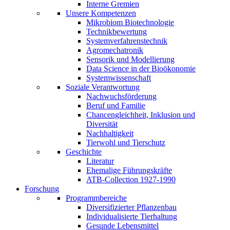
Interne Gremien
Unsere Kompetenzen
Mikrobiom Biotechnologie
Technikbewertung
Systemverfahrenstechnik
Agromechatronik
Sensorik und Modellierung
Data Science in der Bioökonomie
Systemwissenschaft
Soziale Verantwortung
Nachwuchsförderung
Beruf und Familie
Chancengleichheit, Inklusion und
Diversität
Nachhaltigkeit
Tierwohl und Tierschutz
Geschichte
Literatur
Ehemalige Führungskräfte
ATB-Collection 1927-1990
Forschung
Programmbereiche
Diversifizierter Pflanzenbau
Individualisierte Tierhaltung
Gesunde Lebensmittel