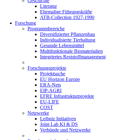
Geschichte
Literatur
Ehemalige Führungskräfte
ATB-Collection 1927-1990
Forschung
Programmbereiche
Diversifizierter Pflanzenbau
Individualisierte Tierhaltung
Gesunde Lebensmittel
Multifunktionale Biomaterialien
Integriertes Reststoffmanagement
Forschungsprojekte
Projektsuche
EU Horizon Europe
ERA-Nets
EIP-AGRI
EFRE Infrastrukturprojekte
EU-LIFE
COST
Netzwerke
Leibniz Initiativen
Joint Lab KI & DS
Verbünde und Netzwerke