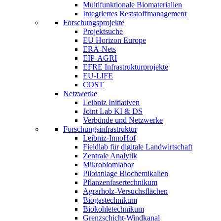
Multifunktionale Biomaterialien
Integriertes Reststoffmanagement
Forschungsprojekte
Projektsuche
EU Horizon Europe
ERA-Nets
EIP-AGRI
EFRE Infrastrukturprojekte
EU-LIFE
COST
Netzwerke
Leibniz Initiativen
Joint Lab KI & DS
Verbünde und Netzwerke
Forschungsinfrastruktur
Leibniz-InnoHof
Fieldlab für digitale Landwirtschaft
Zentrale Analytik
Mikrobiomlabor
Pilotanlage Biochemikalien
Pflanzenfasertechnikum
Agrarholz-Versuchsflächen
Biogastechnikum
Biokohletechnikum
Grenzschicht-Windkanal