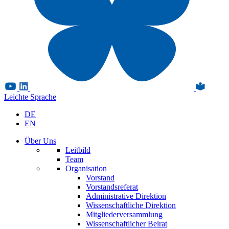
Leichte Sprache
DE
EN
Über Uns
Leitbild
Team
Organisation
Vorstand
Vorstandsreferat
Administrative Direktion
Wissenschaftliche Direktion
Mitgliederversammlung
Wissenschaftlicher Beirat