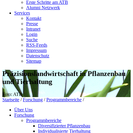
Erste Schritte am ATB
Alumni Netzwerk
Services
Kontakt
Presse
Intranet
Login
Suche
RSS-Feeds
Impressum
Datenschutz
Sitemap
Präzisionslandwirtschaft in Pflanzenbau
und Tierhaltung
Foto: ATB
Startseite
/
Forschung
/
Programmbereiche
/
Über Uns
Forschung
Programmbereiche
Diversifizierter Pflanzenbau
Individualisierte Tierhaltung