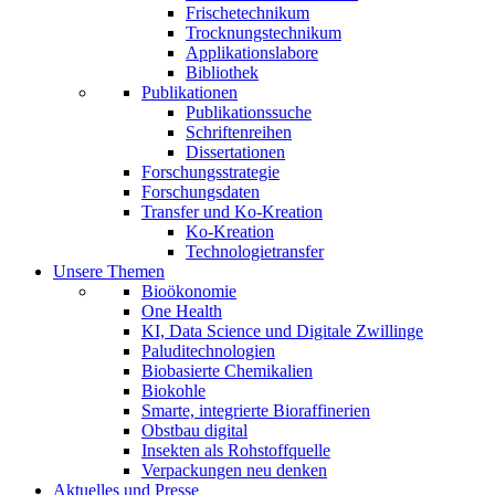
Frischetechnikum
Trocknungstechnikum
Applikationslabore
Bibliothek
Publikationen
Publikationssuche
Schriftenreihen
Dissertationen
Forschungsstrategie
Forschungsdaten
Transfer und Ko-Kreation
Ko-Kreation
Technologietransfer
Unsere Themen
Bioökonomie
One Health
KI, Data Science und Digitale Zwillinge
Paluditechnologien
Biobasierte Chemikalien
Biokohle
Smarte, integrierte Bioraffinerien
Obstbau digital
Insekten als Rohstoffquelle
Verpackungen neu denken
Aktuelles und Presse