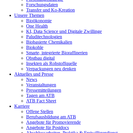
Forschungsdaten
Transfer und Ko-Kreation
Unsere Themen
Bioökonomie
One Health
KI, Data Science und Digitale Zwillinge
Paluditechnologien
Biobasierte Chemikalien
Biokohle
Smarte, integrierte Bioraffinerien
Obstbau digital
Insekten als Rohstoffquelle
Verpackungen neu denken
Aktuelles und Presse
News
Veranstaltungen
Pressemitteilungen
Tagen am ATB
ATB Fact Sheet
Karriere
Offene Stellen
Berufsausbildung am ATB
Angebote für Promovierende
Angebote für Postdocs
Abschlussarbeiten, Praktika & Freiwilligendienst