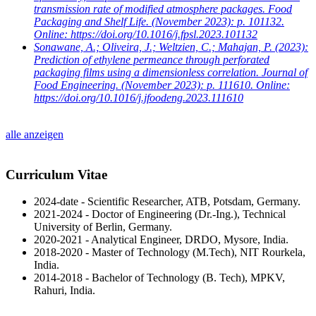
transmission rate of modified atmosphere packages. Food
Packaging and Shelf Life. (November 2023): p. 101132.
Online: https://doi.org/10.1016/j.fpsl.2023.101132
Sonawane, A.; Oliveira, J.; Weltzien, C.; Mahajan, P.
(2023):
Prediction of ethylene permeance through perforated
packaging films using a dimensionless correlation. Journal of
Food Engineering. (November 2023): p. 111610. Online:
https://doi.org/10.1016/j.jfoodeng.2023.111610
alle anzeigen
Curriculum Vitae
2024-date - Scientific Researcher, ATB, Potsdam, Germany.
2021-2024 - Doctor of Engineering (Dr.-Ing.), Technical
University of Berlin, Germany.
2020-2021 - Analytical Engineer, DRDO, Mysore, India.
2018-2020 - Master of Technology (M.Tech), NIT Rourkela,
India.
2014-2018 - Bachelor of Technology (B. Tech), MPKV,
Rahuri, India.