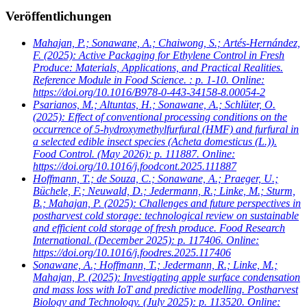
Veröffentlichungen
Mahajan, P.; Sonawane, A.; Chaiwong, S.; Artés-Hernández,
F.
(2025): Active Packaging for Ethylene Control in Fresh
Produce: Materials, Applications, and Practical Realities.
Reference Module in Food Science. : p. 1-10. Online:
https://doi.org/10.1016/B978-0-443-34158-8.00054-2
Psarianos, M.; Altuntas, H.; Sonawane, A.; Schlüter, O.
(2025): Effect of conventional processing conditions on the
occurrence of 5-hydroxymethylfurfural (HMF) and furfural in
a selected edible insect species (Acheta domesticus (L.)).
Food Control. (May 2026): p. 111887. Online:
https://doi.org/10.1016/j.foodcont.2025.111887
Hoffmann, T.; de Souza, C.; Sonawane, A.; Praeger, U.;
Büchele, F.; Neuwald, D.; Jedermann, R.; Linke, M.; Sturm,
B.; Mahajan, P.
(2025): Challenges and future perspectives in
postharvest cold storage: technological review on sustainable
and efficient cold storage of fresh produce. Food Research
International. (December 2025): p. 117406. Online:
https://doi.org/10.1016/j.foodres.2025.117406
Sonawane, A.; Hoffmann, T.; Jedermann, R.; Linke, M.;
Mahajan, P.
(2025): Investigating apple surface condensation
and mass loss with IoT and predictive modelling. Postharvest
Biology and Technology. (July 2025): p. 113520. Online: