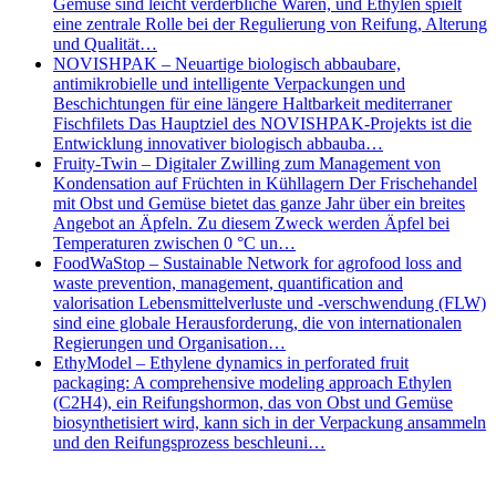
Gemüse sind leicht verderbliche Waren, und Ethylen spielt
eine zentrale Rolle bei der Regulierung von Reifung, Alterung
und Qualität…
NOVISHPAK – Neuartige biologisch abbaubare,
antimikrobielle und intelligente Verpackungen und
Beschichtungen für eine längere Haltbarkeit mediterraner
Fischfilets Das Hauptziel des NOVISHPAK-Projekts ist die
Entwicklung innovativer biologisch abbauba…
Fruity-Twin – Digitaler Zwilling zum Management von
Kondensation auf Früchten in Kühllagern Der Frischehandel
mit Obst und Gemüse bietet das ganze Jahr über ein breites
Angebot an Äpfeln. Zu diesem Zweck werden Äpfel bei
Temperaturen zwischen 0 °C un…
FoodWaStop – Sustainable Network for agrofood loss and
waste prevention, management, quantification and
valorisation Lebensmittelverluste und -verschwendung (FLW)
sind eine globale Herausforderung, die von internationalen
Regierungen und Organisation…
EthyModel – Ethylene dynamics in perforated fruit
packaging: A comprehensive modeling approach Ethylen
(C2H4), ein Reifungshormon, das von Obst und Gemüse
biosynthetisiert wird, kann sich in der Verpackung ansammeln
und den Reifungsprozess beschleuni…