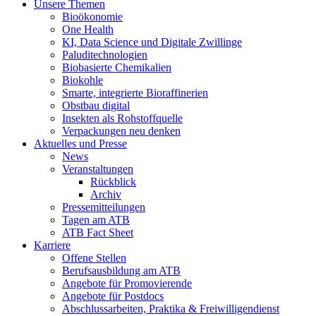
Unsere Themen
Bioökonomie
One Health
KI, Data Science und Digitale Zwillinge
Paluditechnologien
Biobasierte Chemikalien
Biokohle
Smarte, integrierte Bioraffinerien
Obstbau digital
Insekten als Rohstoffquelle
Verpackungen neu denken
Aktuelles und Presse
News
Veranstaltungen
Rückblick
Archiv
Pressemitteilungen
Tagen am ATB
ATB Fact Sheet
Karriere
Offene Stellen
Berufsausbildung am ATB
Angebote für Promovierende
Angebote für Postdocs
Abschlussarbeiten, Praktika & Freiwilligendienst