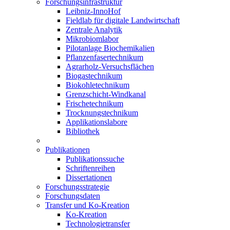
Forschungsinfrastruktur
Leibniz-InnoHof
Fieldlab für digitale Landwirtschaft
Zentrale Analytik
Mikrobiomlabor
Pilotanlage Biochemikalien
Pflanzenfasertechnikum
Agrarholz-Versuchsflächen
Biogastechnikum
Biokohletechnikum
Grenzschicht-Windkanal
Frischetechnikum
Trocknungstechnikum
Applikationslabore
Bibliothek
Publikationen
Publikationssuche
Schriftenreihen
Dissertationen
Forschungsstrategie
Forschungsdaten
Transfer und Ko-Kreation
Ko-Kreation
Technologietransfer