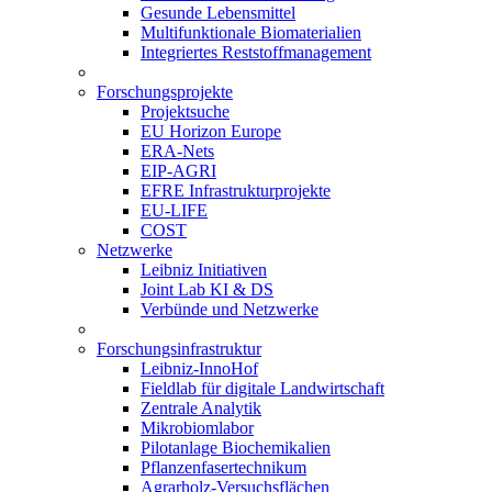
Gesunde Lebensmittel
Multifunktionale Biomaterialien
Integriertes Reststoffmanagement
Forschungsprojekte
Projektsuche
EU Horizon Europe
ERA-Nets
EIP-AGRI
EFRE Infrastrukturprojekte
EU-LIFE
COST
Netzwerke
Leibniz Initiativen
Joint Lab KI & DS
Verbünde und Netzwerke
Forschungsinfrastruktur
Leibniz-InnoHof
Fieldlab für digitale Landwirtschaft
Zentrale Analytik
Mikrobiomlabor
Pilotanlage Biochemikalien
Pflanzenfasertechnikum
Agrarholz-Versuchsflächen