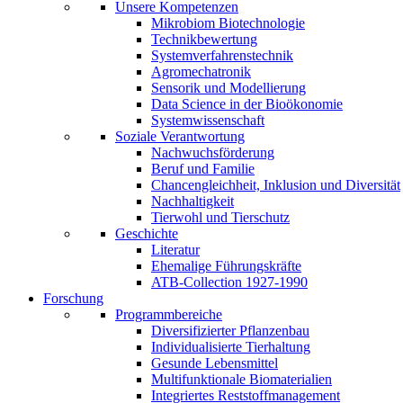
Unsere Kompetenzen
Mikrobiom Biotechnologie
Technikbewertung
Systemverfahrenstechnik
Agromechatronik
Sensorik und Modellierung
Data Science in der Bioökonomie
Systemwissenschaft
Soziale Verantwortung
Nachwuchsförderung
Beruf und Familie
Chancengleichheit, Inklusion und Diversität
Nachhaltigkeit
Tierwohl und Tierschutz
Geschichte
Literatur
Ehemalige Führungskräfte
ATB-Collection 1927-1990
Forschung
Programmbereiche
Diversifizierter Pflanzenbau
Individualisierte Tierhaltung
Gesunde Lebensmittel
Multifunktionale Biomaterialien
Integriertes Reststoffmanagement