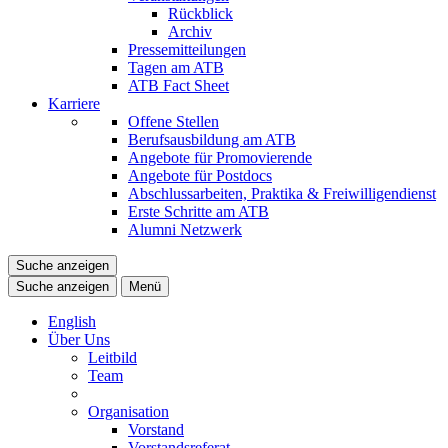
Rückblick
Archiv
Pressemitteilungen
Tagen am ATB
ATB Fact Sheet
Karriere
Offene Stellen
Berufsausbildung am ATB
Angebote für Promovierende
Angebote für Postdocs
Abschlussarbeiten, Praktika & Freiwilligendienst
Erste Schritte am ATB
Alumni Netzwerk
Suche anzeigen
Suche anzeigen
Menü
English
Über Uns
Leitbild
Team
Organisation
Vorstand
Vorstandsreferat