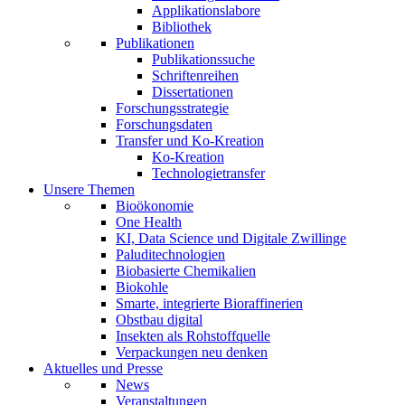
Applikationslabore
Bibliothek
Publikationen
Publikationssuche
Schriftenreihen
Dissertationen
Forschungsstrategie
Forschungsdaten
Transfer und Ko-Kreation
Ko-Kreation
Technologietransfer
Unsere Themen
Bioökonomie
One Health
KI, Data Science und Digitale Zwillinge
Paluditechnologien
Biobasierte Chemikalien
Biokohle
Smarte, integrierte Bioraffinerien
Obstbau digital
Insekten als Rohstoffquelle
Verpackungen neu denken
Aktuelles und Presse
News
Veranstaltungen