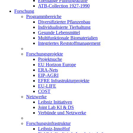
Ehemalige Führungskräfte
ATB-Collection 1927-1990
Forschung
Programmbereiche
Diversifizierter Pflanzenbau
Individualisierte Tierhaltung
Gesunde Lebensmittel
Multifunktionale Biomaterialien
Integriertes Reststoffmanagement
Forschungsprojekte
Projektsuche
EU Horizon Europe
ERA-Nets
EIP-AGRI
EFRE Infrastrukturprojekte
EU-LIFE
COST
Netzwerke
Leibniz Initiativen
Joint Lab KI & DS
Verbünde und Netzwerke
Forschungsinfrastruktur
Leibniz-InnoHof