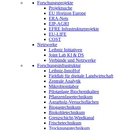
Forschungsprojekte
Projektsuche
EU Horizon Europe
ERA-Nets
EIP-AGRI
EFRE Infrastrukturprojekte
EU-LIFE
COST
Netzwerke
Leibniz Initiativen
Joint Lab KI & DS
Verbünde und Netzwerke
Forschungsinfrastruktur
Leibniz-InnoHof
Fieldlab für digitale Landwirtschaft
Zentrale Analytik
Mikrobiomlabor
Pilotanlage Biochemikalien
Pflanzenfasertechnikum
Agrarholz-Versuchsflächen
Biogastechnikum
Biokohletechnikum
Grenzschicht-Windkanal
Frischetechnikum
Trocknungstechnikum