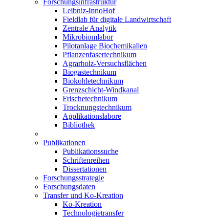
Forschungsinfrastruktur
Leibniz-InnoHof
Fieldlab für digitale Landwirtschaft
Zentrale Analytik
Mikrobiomlabor
Pilotanlage Biochemikalien
Pflanzenfasertechnikum
Agrarholz-Versuchsflächen
Biogastechnikum
Biokohletechnikum
Grenzschicht-Windkanal
Frischetechnikum
Trocknungstechnikum
Applikationslabore
Bibliothek
Publikationen
Publikationssuche
Schriftenreihen
Dissertationen
Forschungsstrategie
Forschungsdaten
Transfer und Ko-Kreation
Ko-Kreation
Technologietransfer