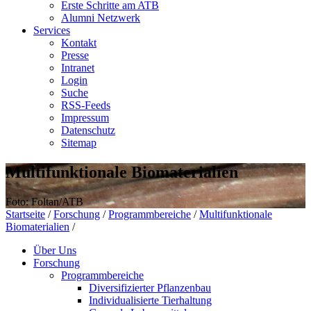
Erste Schritte am ATB
Alumni Netzwerk
Services
Kontakt
Presse
Intranet
Login
Suche
RSS-Feeds
Impressum
Datenschutz
Sitemap
Multifunktionale Biomaterialien
Foto: Foltan/ATB
Startseite
/
Forschung
/
Programmbereiche
/
Multifunktionale
Biomaterialien
/
Über Uns
Forschung
Programmbereiche
Diversifizierter Pflanzenbau
Individualisierte Tierhaltung