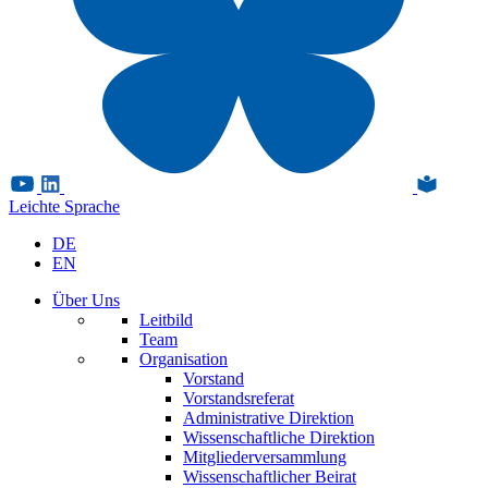
Leichte Sprache
DE
EN
Über Uns
Leitbild
Team
Organisation
Vorstand
Vorstandsreferat
Administrative Direktion
Wissenschaftliche Direktion
Mitgliederversammlung
Wissenschaftlicher Beirat