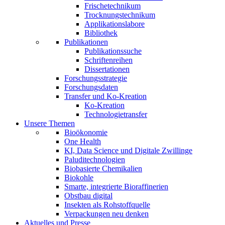
Frischetechnikum
Trocknungstechnikum
Applikationslabore
Bibliothek
Publikationen
Publikationssuche
Schriftenreihen
Dissertationen
Forschungsstrategie
Forschungsdaten
Transfer und Ko-Kreation
Ko-Kreation
Technologietransfer
Unsere Themen
Bioökonomie
One Health
KI, Data Science und Digitale Zwillinge
Paluditechnologien
Biobasierte Chemikalien
Biokohle
Smarte, integrierte Bioraffinerien
Obstbau digital
Insekten als Rohstoffquelle
Verpackungen neu denken
Aktuelles und Presse