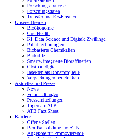
Publikationen
Forschungsstrategie
Forschungsdaten
Transfer und Ko-Kreation
Unsere Themen
Bioökonomie
One Health
KI, Data Science und Digitale Zwillinge
Paluditechnologien
Biobasierte Chemikalien
Biokohle
Smarte, integrierte Bioraffinerien
Obstbau digital
Insekten als Rohstoffquelle
Verpackungen neu denken
Aktuelles und Presse
News
Veranstaltungen
Pressemitteilungen
Tagen am ATB
ATB Fact Sheet
Karriere
Offene Stellen
Berufsausbildung am ATB
Angebote für Promovierende