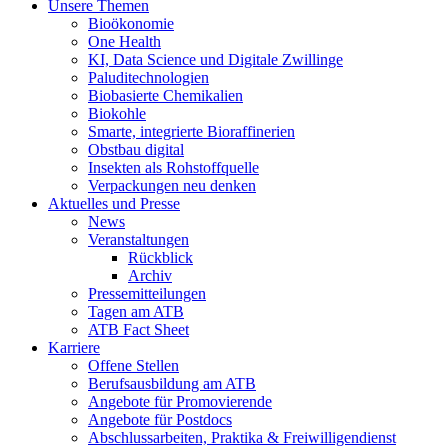
Unsere Themen
Bioökonomie
One Health
KI, Data Science und Digitale Zwillinge
Paluditechnologien
Biobasierte Chemikalien
Biokohle
Smarte, integrierte Bioraffinerien
Obstbau digital
Insekten als Rohstoffquelle
Verpackungen neu denken
Aktuelles und Presse
News
Veranstaltungen
Rückblick
Archiv
Pressemitteilungen
Tagen am ATB
ATB Fact Sheet
Karriere
Offene Stellen
Berufsausbildung am ATB
Angebote für Promovierende
Angebote für Postdocs
Abschlussarbeiten, Praktika & Freiwilligendienst