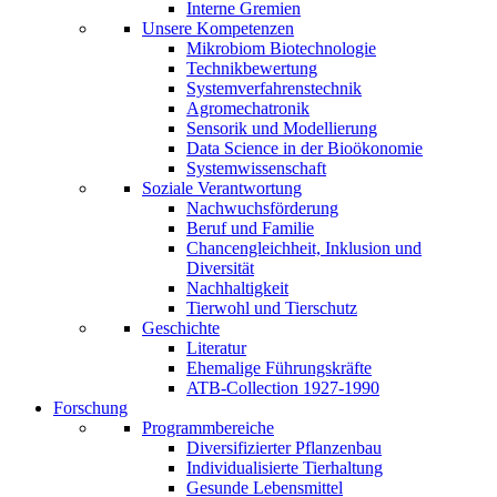
Interne Gremien
Unsere Kompetenzen
Mikrobiom Biotechnologie
Technikbewertung
Systemverfahrenstechnik
Agromechatronik
Sensorik und Modellierung
Data Science in der Bioökonomie
Systemwissenschaft
Soziale Verantwortung
Nachwuchsförderung
Beruf und Familie
Chancengleichheit, Inklusion und
Diversität
Nachhaltigkeit
Tierwohl und Tierschutz
Geschichte
Literatur
Ehemalige Führungskräfte
ATB-Collection 1927-1990
Forschung
Programmbereiche
Diversifizierter Pflanzenbau
Individualisierte Tierhaltung
Gesunde Lebensmittel