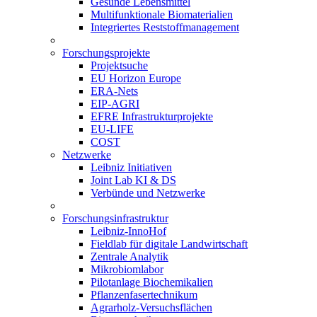
Gesunde Lebensmittel
Multifunktionale Biomaterialien
Integriertes Reststoffmanagement
Forschungsprojekte
Projektsuche
EU Horizon Europe
ERA-Nets
EIP-AGRI
EFRE Infrastrukturprojekte
EU-LIFE
COST
Netzwerke
Leibniz Initiativen
Joint Lab KI & DS
Verbünde und Netzwerke
Forschungsinfrastruktur
Leibniz-InnoHof
Fieldlab für digitale Landwirtschaft
Zentrale Analytik
Mikrobiomlabor
Pilotanlage Biochemikalien
Pflanzenfasertechnikum
Agrarholz-Versuchsflächen