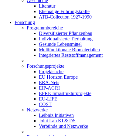
Geschichte
Literatur
Ehemalige Führungskräfte
ATB-Collection 1927-1990
Forschung
Programmbereiche
Diversifizierter Pflanzenbau
Individualisierte Tierhaltung
Gesunde Lebensmittel
Multifunktionale Biomaterialien
Integriertes Reststoffmanagement
Forschungsprojekte
Projektsuche
EU Horizon Europe
ERA-Nets
EIP-AGRI
EFRE Infrastrukturprojekte
EU-LIFE
COST
Netzwerke
Leibniz Initiativen
Joint Lab KI & DS
Verbünde und Netzwerke