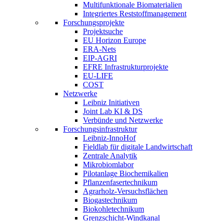
Multifunktionale Biomaterialien
Integriertes Reststoffmanagement
Forschungsprojekte
Projektsuche
EU Horizon Europe
ERA-Nets
EIP-AGRI
EFRE Infrastrukturprojekte
EU-LIFE
COST
Netzwerke
Leibniz Initiativen
Joint Lab KI & DS
Verbünde und Netzwerke
Forschungsinfrastruktur
Leibniz-InnoHof
Fieldlab für digitale Landwirtschaft
Zentrale Analytik
Mikrobiomlabor
Pilotanlage Biochemikalien
Pflanzenfasertechnikum
Agrarholz-Versuchsflächen
Biogastechnikum
Biokohletechnikum
Grenzschicht-Windkanal