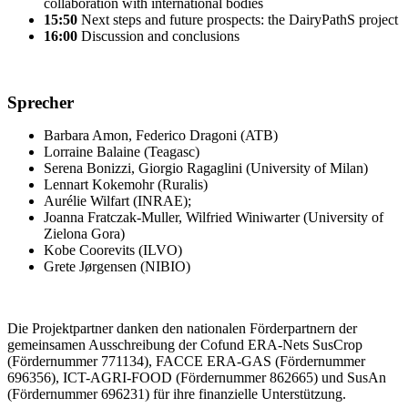
collaboration with international bodies
15:50
Next steps and future prospects: the DairyPathS project
16:00
Discussion and conclusions
Sprecher
Barbara Amon, Federico Dragoni (ATB)
Lorraine Balaine (Teagasc)
Serena Bonizzi, Giorgio Ragaglini (University of Milan)
Lennart Kokemohr (Ruralis)
Aurélie Wilfart (INRAE);
Joanna Fratczak-Muller, Wilfried Winiwarter (University of
Zielona Gora)
Kobe Coorevits (ILVO)
Grete Jørgensen (NIBIO)
Die Projektpartner danken den nationalen Förderpartnern der
gemeinsamen Ausschreibung der Cofund ERA-Nets SusCrop
(Fördernummer 771134), FACCE ERA-GAS (Fördernummer
696356), ICT-AGRI-FOOD (Fördernummer 862665) und SusAn
(Fördernummer 696231) für ihre finanzielle Unterstützung.