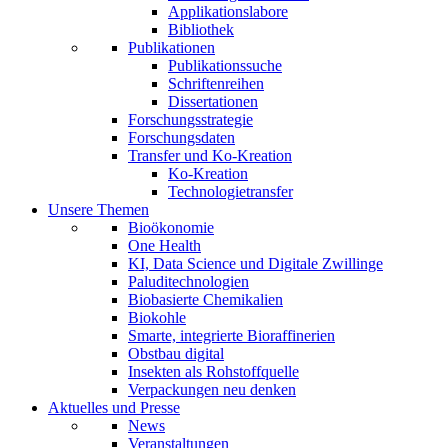
Applikationslabore
Bibliothek
Publikationen
Publikationssuche
Schriftenreihen
Dissertationen
Forschungsstrategie
Forschungsdaten
Transfer und Ko-Kreation
Ko-Kreation
Technologietransfer
Unsere Themen
Bioökonomie
One Health
KI, Data Science und Digitale Zwillinge
Paluditechnologien
Biobasierte Chemikalien
Biokohle
Smarte, integrierte Bioraffinerien
Obstbau digital
Insekten als Rohstoffquelle
Verpackungen neu denken
Aktuelles und Presse
News
Veranstaltungen