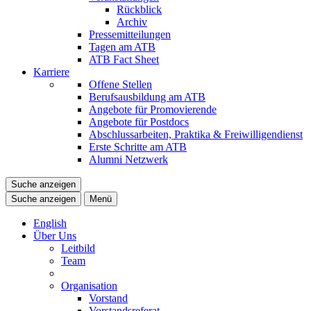
Rückblick
Archiv
Pressemitteilungen
Tagen am ATB
ATB Fact Sheet
Karriere
Offene Stellen
Berufsausbildung am ATB
Angebote für Promovierende
Angebote für Postdocs
Abschlussarbeiten, Praktika & Freiwilligendienst
Erste Schritte am ATB
Alumni Netzwerk
Suche anzeigen
Suche anzeigen
Menü
English
Über Uns
Leitbild
Team
Organisation
Vorstand
Vorstandsreferat