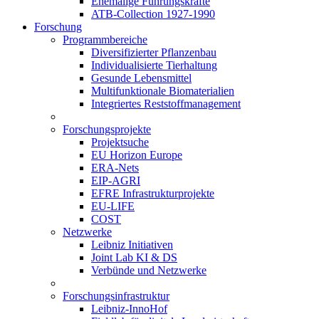
Ehemalige Führungskräfte
ATB-Collection 1927-1990
Forschung
Programmbereiche
Diversifizierter Pflanzenbau
Individualisierte Tierhaltung
Gesunde Lebensmittel
Multifunktionale Biomaterialien
Integriertes Reststoffmanagement
Forschungsprojekte
Projektsuche
EU Horizon Europe
ERA-Nets
EIP-AGRI
EFRE Infrastrukturprojekte
EU-LIFE
COST
Netzwerke
Leibniz Initiativen
Joint Lab KI & DS
Verbünde und Netzwerke
Forschungsinfrastruktur
Leibniz-InnoHof