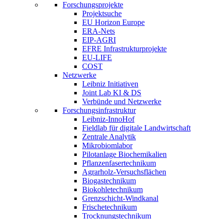
Forschungsprojekte
Projektsuche
EU Horizon Europe
ERA-Nets
EIP-AGRI
EFRE Infrastrukturprojekte
EU-LIFE
COST
Netzwerke
Leibniz Initiativen
Joint Lab KI & DS
Verbünde und Netzwerke
Forschungsinfrastruktur
Leibniz-InnoHof
Fieldlab für digitale Landwirtschaft
Zentrale Analytik
Mikrobiomlabor
Pilotanlage Biochemikalien
Pflanzenfasertechnikum
Agrarholz-Versuchsflächen
Biogastechnikum
Biokohletechnikum
Grenzschicht-Windkanal
Frischetechnikum
Trocknungstechnikum