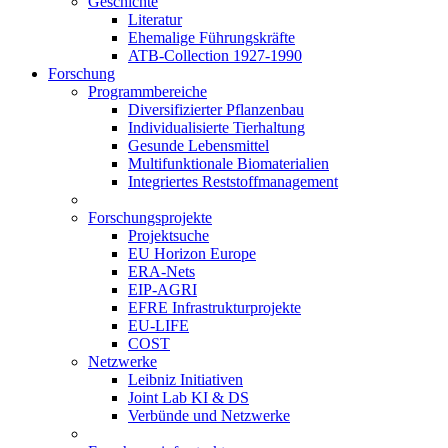
Geschichte
Literatur
Ehemalige Führungskräfte
ATB-Collection 1927-1990
Forschung
Programmbereiche
Diversifizierter Pflanzenbau
Individualisierte Tierhaltung
Gesunde Lebensmittel
Multifunktionale Biomaterialien
Integriertes Reststoffmanagement
Forschungsprojekte
Projektsuche
EU Horizon Europe
ERA-Nets
EIP-AGRI
EFRE Infrastrukturprojekte
EU-LIFE
COST
Netzwerke
Leibniz Initiativen
Joint Lab KI & DS
Verbünde und Netzwerke