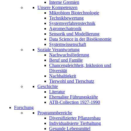
Interne Gremien
Unsere Kompetenzen
Mikrobiom Biotechnologie
Technikbewertung
Systemverfahrenstechnik
Agromechatronik
Sensorik und Modellierung
Data Science in der Bioökonomie
Systemwissenschaft
Soziale Verantwortung
Nachwuchsförderung
Beruf und Familie
Chancengleichheit, Inklusion und
Diversität
Nachhaltigkeit
Tierwohl und Tierschutz
Geschichte
Literatur
Ehemalige Führungskräfte
ATB-Collection 1927-1990
Forschung
Programmbereiche
Diversifizierter Pflanzenbau
Individualisierte Tierhaltung
Gesunde Lebensmittel