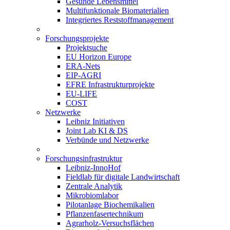
Gesunde Lebensmittel
Multifunktionale Biomaterialien
Integriertes Reststoffmanagement
Forschungsprojekte
Projektsuche
EU Horizon Europe
ERA-Nets
EIP-AGRI
EFRE Infrastrukturprojekte
EU-LIFE
COST
Netzwerke
Leibniz Initiativen
Joint Lab KI & DS
Verbünde und Netzwerke
Forschungsinfrastruktur
Leibniz-InnoHof
Fieldlab für digitale Landwirtschaft
Zentrale Analytik
Mikrobiomlabor
Pilotanlage Biochemikalien
Pflanzenfasertechnikum
Agrarholz-Versuchsflächen