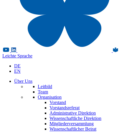
Leichte Sprache
DE
EN
Über Uns
Leitbild
Team
Organisation
Vorstand
Vorstandsreferat
Administrative Direktion
Wissenschaftliche Direktion
Mitgliederversammlung
Wissenschaftlicher Beirat