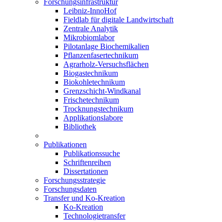
Forschungsinfrastruktur
Leibniz-InnoHof
Fieldlab für digitale Landwirtschaft
Zentrale Analytik
Mikrobiomlabor
Pilotanlage Biochemikalien
Pflanzenfasertechnikum
Agrarholz-Versuchsflächen
Biogastechnikum
Biokohletechnikum
Grenzschicht-Windkanal
Frischetechnikum
Trocknungstechnikum
Applikationslabore
Bibliothek
Publikationen
Publikationssuche
Schriftenreihen
Dissertationen
Forschungsstrategie
Forschungsdaten
Transfer und Ko-Kreation
Ko-Kreation
Technologietransfer