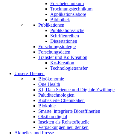
Frischetechnikum
Trocknungstechnikum
Applikationslabore
Bibliothek
Publikationen
Publikationssuche
Schriftenreihen
Dissertationen
Forschungsstrategie
Forschungsdaten
Transfer und Ko-Kreation
Ko-Kreation
Technologietransfer
Unsere Themen
Bioökonomie
One Health
KI, Data Science und Digitale Zwillinge
Paluditechnologien
Biobasierte Chemikalien
Biokohle
Smarte, integrierte Bioraffinerien
Obstbau digital
Insekten als Rohstoffquelle
Verpackungen neu denken
Aktuelles und Presse