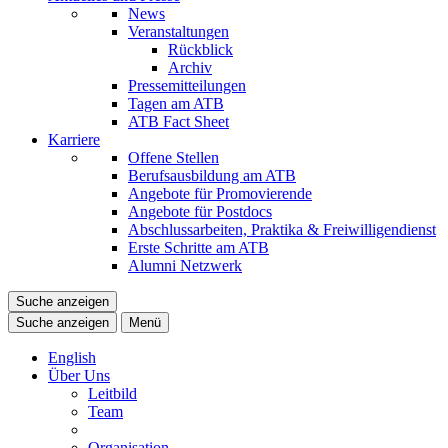
News
Veranstaltungen
Rückblick
Archiv
Pressemitteilungen
Tagen am ATB
ATB Fact Sheet
Karriere
Offene Stellen
Berufsausbildung am ATB
Angebote für Promovierende
Angebote für Postdocs
Abschlussarbeiten, Praktika & Freiwilligendienst
Erste Schritte am ATB
Alumni Netzwerk
Suche anzeigen
Suche anzeigen
Menü
English
Über Uns
Leitbild
Team
Organisation