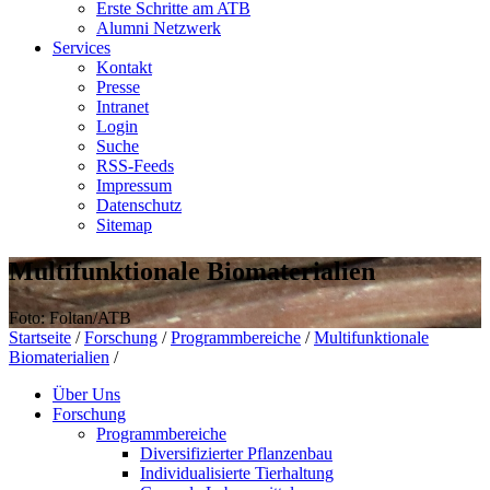
Erste Schritte am ATB
Alumni Netzwerk
Services
Kontakt
Presse
Intranet
Login
Suche
RSS-Feeds
Impressum
Datenschutz
Sitemap
Multifunktionale Biomaterialien
Foto: Foltan/ATB
Startseite
/
Forschung
/
Programmbereiche
/
Multifunktionale
Biomaterialien
/
Über Uns
Forschung
Programmbereiche
Diversifizierter Pflanzenbau
Individualisierte Tierhaltung