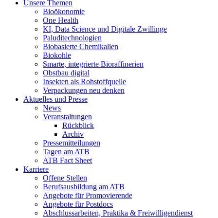
Unsere Themen
Bioökonomie
One Health
KI, Data Science und Digitale Zwillinge
Paluditechnologien
Biobasierte Chemikalien
Biokohle
Smarte, integrierte Bioraffinerien
Obstbau digital
Insekten als Rohstoffquelle
Verpackungen neu denken
Aktuelles und Presse
News
Veranstaltungen
Rückblick
Archiv
Pressemitteilungen
Tagen am ATB
ATB Fact Sheet
Karriere
Offene Stellen
Berufsausbildung am ATB
Angebote für Promovierende
Angebote für Postdocs
Abschlussarbeiten, Praktika & Freiwilligendienst