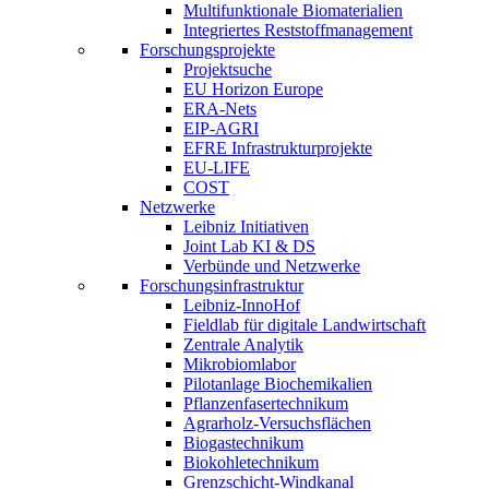
Multifunktionale Biomaterialien
Integriertes Reststoffmanagement
Forschungsprojekte
Projektsuche
EU Horizon Europe
ERA-Nets
EIP-AGRI
EFRE Infrastrukturprojekte
EU-LIFE
COST
Netzwerke
Leibniz Initiativen
Joint Lab KI & DS
Verbünde und Netzwerke
Forschungsinfrastruktur
Leibniz-InnoHof
Fieldlab für digitale Landwirtschaft
Zentrale Analytik
Mikrobiomlabor
Pilotanlage Biochemikalien
Pflanzenfasertechnikum
Agrarholz-Versuchsflächen
Biogastechnikum
Biokohletechnikum
Grenzschicht-Windkanal