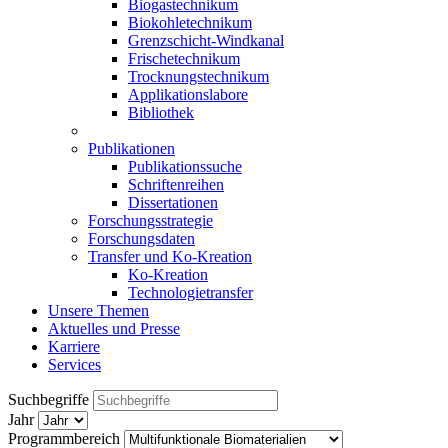
Biogastechnikum
Biokohletechnikum
Grenzschicht-Windkanal
Frischetechnikum
Trocknungstechnikum
Applikationslabore
Bibliothek
Publikationen
Publikationssuche
Schriftenreihen
Dissertationen
Forschungsstrategie
Forschungsdaten
Transfer und Ko-Kreation
Ko-Kreation
Technologietransfer
Unsere Themen
Aktuelles und Presse
Karriere
Services
Suchbegriffe
Jahr
Programmbereich