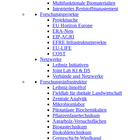
Multifunktionale Biomaterialien
Integriertes Reststoffmanagement
Forschungsprojekte
Projektsuche
EU Horizon Europe
ERA-Nets
EIP-AGRI
EFRE Infrastrukturprojekte
EU-LIFE
COST
Netzwerke
Leibniz Initiativen
Joint Lab KI & DS
Verbünde und Netzwerke
Forschungsinfrastruktur
Leibniz-InnoHof
Fieldlab für digitale Landwirtschaft
Zentrale Analytik
Mikrobiomlabor
Pilotanlage Biochemikalien
Pflanzenfasertechnikum
Agrarholz-Versuchsflächen
Biogastechnikum
Biokohletechnikum
Grenzschicht-Windkanal