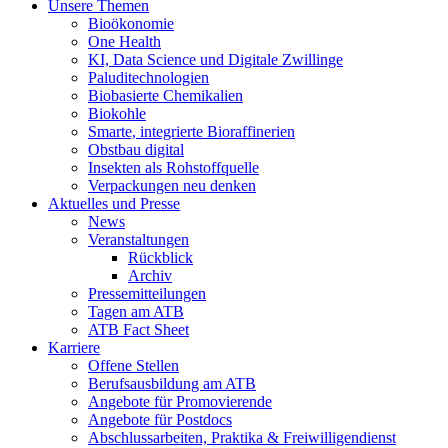
Unsere Themen
Bioökonomie
One Health
KI, Data Science und Digitale Zwillinge
Paluditechnologien
Biobasierte Chemikalien
Biokohle
Smarte, integrierte Bioraffinerien
Obstbau digital
Insekten als Rohstoffquelle
Verpackungen neu denken
Aktuelles und Presse
News
Veranstaltungen
Rückblick
Archiv
Pressemitteilungen
Tagen am ATB
ATB Fact Sheet
Karriere
Offene Stellen
Berufsausbildung am ATB
Angebote für Promovierende
Angebote für Postdocs
Abschlussarbeiten, Praktika & Freiwilligendienst