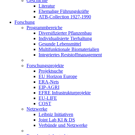
Geschichte
Literatur
Ehemalige Führungskräfte
ATB-Collection 1927-1990
Forschung
Programmbereiche
Diversifizierter Pflanzenbau
Individualisierte Tierhaltung
Gesunde Lebensmittel
Multifunktionale Biomaterialien
Integriertes Reststoffmanagement
Forschungsprojekte
Projektsuche
EU Horizon Europe
ERA-Nets
EIP-AGRI
EFRE Infrastrukturprojekte
EU-LIFE
COST
Netzwerke
Leibniz Initiativen
Joint Lab KI & DS
Verbünde und Netzwerke