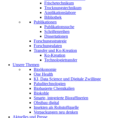
Frischetechnikum
Trocknungstechnikum
Applikationslabore
Bibliothek
Publikationen
Publikationssuche
Schriftenreihen
Dissertationen
Forschungsstrategie
Forschungsdaten
Transfer und Ko-Kreation
Ko-Kreation
Technologietransfer
Unsere Themen
Bioökonomie
One Health
KI, Data Science und Digitale Zwillinge
Paluditechnologien
Biobasierte Chemikalien
Biokohle
Smarte, integrierte Bioraffinerien
Obstbau digital
Insekten als Rohstoffquelle
Verpackungen neu denken
Aktuelles und Presse