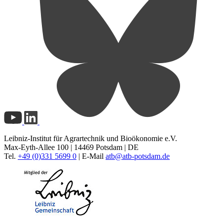
Leibniz-Institut für Agrartechnik und Bioökonomie e.V.
Max-Eyth-Allee 100 | 14469 Potsdam | DE
Tel.
+49 (0)331 5699 0
| E-Mail
atb@
atb-potsdam.de