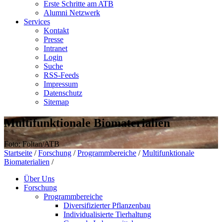
Erste Schritte am ATB
Alumni Netzwerk
Services
Kontakt
Presse
Intranet
Login
Suche
RSS-Feeds
Impressum
Datenschutz
Sitemap
Multifunktionale Biomaterialien
Foto: Foltan/ATB
Startseite
/
Forschung
/
Programmbereiche
/
Multifunktionale
Biomaterialien
/
Über Uns
Forschung
Programmbereiche
Diversifizierter Pflanzenbau
Individualisierte Tierhaltung