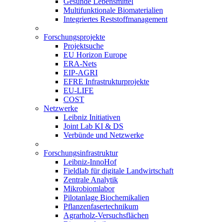
Gesunde Lebensmittel
Multifunktionale Biomaterialien
Integriertes Reststoffmanagement
Forschungsprojekte
Projektsuche
EU Horizon Europe
ERA-Nets
EIP-AGRI
EFRE Infrastrukturprojekte
EU-LIFE
COST
Netzwerke
Leibniz Initiativen
Joint Lab KI & DS
Verbünde und Netzwerke
Forschungsinfrastruktur
Leibniz-InnoHof
Fieldlab für digitale Landwirtschaft
Zentrale Analytik
Mikrobiomlabor
Pilotanlage Biochemikalien
Pflanzenfasertechnikum
Agrarholz-Versuchsflächen