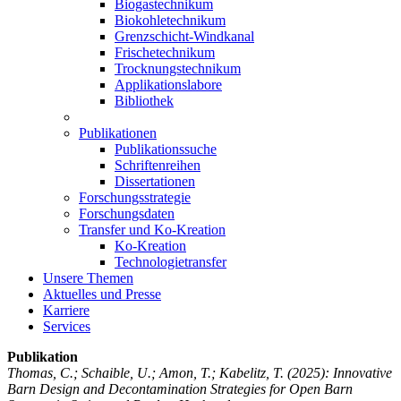
Biogastechnikum
Biokohletechnikum
Grenzschicht-Windkanal
Frischetechnikum
Trocknungstechnikum
Applikationslabore
Bibliothek
Publikationen
Publikationssuche
Schriftenreihen
Dissertationen
Forschungsstrategie
Forschungsdaten
Transfer und Ko-Kreation
Ko-Kreation
Technologietransfer
Unsere Themen
Aktuelles und Presse
Karriere
Services
Publikation
Thomas, C.; Schaible, U.; Amon, T.; Kabelitz, T.
(2025): Innovative
Barn Design and Decontamination Strategies for Open Barn