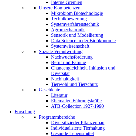
Interne Gremien
Unsere Kompetenzen
Mikrobiom Biotechnologie
Technikbewertung
Systemverfahrenstechnik
Agromechatronik
Sensorik und Modellierung
Data Science in der Bioökonomie
Systemwissenschaft
Soziale Verantwortung
Nachwuchsförderung
Beruf und Familie
Chancengleichheit, Inklusion und
Diversität
Nachhaltigkeit
Tierwohl und Tierschutz
Geschichte
Literatur
Ehemalige Führungskräfte
ATB-Collection 1927-1990
Forschung
Programmbereiche
Diversifizierter Pflanzenbau
Individualisierte Tierhaltung
Gesunde Lebensmittel