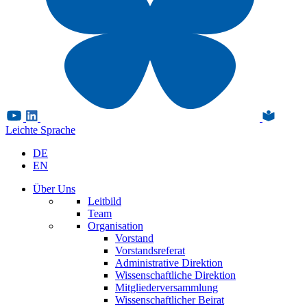
Leichte Sprache
DE
EN
Über Uns
Leitbild
Team
Organisation
Vorstand
Vorstandsreferat
Administrative Direktion
Wissenschaftliche Direktion
Mitgliederversammlung
Wissenschaftlicher Beirat