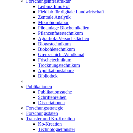
Forschungsinfrastruktur
Leibniz-InnoHof
Fieldlab für digitale Landwirtschaft
Zentrale Analytik
Mikrobiomlabor
Pilotanlage Biochemikalien
Pflanzenfasertechnikum
Agrarholz-Versuchsflächen
Biogastechnikum
Biokohletechnikum
Grenzschicht-Windkanal
Frischetechnikum
Trocknungstechnikum
Applikationslabore
Bibliothek
Publikationen
Publikationssuche
Schriftenreihen
Dissertationen
Forschungsstrategie
Forschungsdaten
Transfer und Ko-Kreation
Ko-Kreation
Technologietransfer