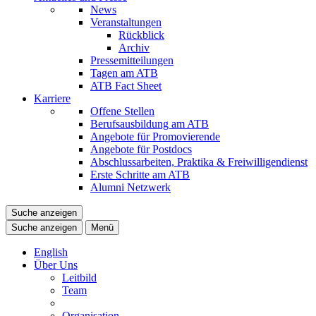
News
Veranstaltungen
Rückblick
Archiv
Pressemitteilungen
Tagen am ATB
ATB Fact Sheet
Karriere
Offene Stellen
Berufsausbildung am ATB
Angebote für Promovierende
Angebote für Postdocs
Abschlussarbeiten, Praktika & Freiwilligendienst
Erste Schritte am ATB
Alumni Netzwerk
Suche anzeigen
Suche anzeigen
Menü
English
Über Uns
Leitbild
Team
Organisation