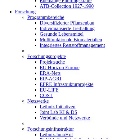
Ehemalige Führungskräfte
ATB-Collection 1927-1990
Forschung
Programmbereiche
Diversifizierter Pflanzenbau
Individualisierte Tierhaltung
Gesunde Lebensmittel
Multifunktionale Biomaterialien
Integriertes Reststoffmanagement
Forschungsprojekte
Projektsuche
EU Horizon Europe
ERA-Nets
EIP-AGRI
EFRE Infrastrukturprojekte
EU-LIFE
COST
Netzwerke
Leibniz Initiativen
Joint Lab KI & DS
Verbünde und Netzwerke
Forschungsinfrastruktur
Leibniz-InnoHof