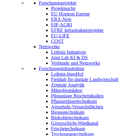
Forschungsprojekte
Projektsuche
EU Horizon Europe
ERA-Nets
EIP-AGRI
EFRE Infrastrukturprojekte
EU-LIFE
COST
Netzwerke
Leibniz Initiativen
Joint Lab KI & DS
Verbünde und Netzwerke
Forschungsinfrastruktur
Leibniz-InnoHof
Fieldlab für digitale Landwirtschaft
Zentrale Analytik
Mikrobiomlabor
Pilotanlage Biochemikalien
Pflanzenfasertechnikum
Agrarholz-Versuchsflächen
Biogastechnikum
Biokohletechnikum
Grenzschicht-Windkanal
Frischetechnikum
Trocknungstechnikum