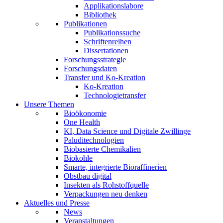
Applikationslabore
Bibliothek
Publikationen
Publikationssuche
Schriftenreihen
Dissertationen
Forschungsstrategie
Forschungsdaten
Transfer und Ko-Kreation
Ko-Kreation
Technologietransfer
Unsere Themen
Bioökonomie
One Health
KI, Data Science und Digitale Zwillinge
Paluditechnologien
Biobasierte Chemikalien
Biokohle
Smarte, integrierte Bioraffinerien
Obstbau digital
Insekten als Rohstoffquelle
Verpackungen neu denken
Aktuelles und Presse
News
Veranstaltungen