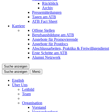
Rückblick
Archiv
Pressemitteilungen
Tagen am ATB
ATB Fact Sheet
Karriere
Offene Stellen
Berufsausbildung am ATB
Angebote für Promovierende
Angebote für Postdocs
Abschlussarbeiten, Praktika & Freiwilligendienst
Erste Schritte am ATB
Alumni Netzwerk
Suche anzeigen
Suche anzeigen
Menü
English
Über Uns
Leitbild
Team
Organisation
Vorstand
Vorstandsreferat