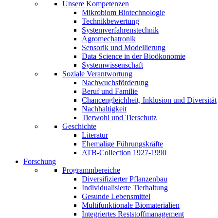
Unsere Kompetenzen
Mikrobiom Biotechnologie
Technikbewertung
Systemverfahrenstechnik
Agromechatronik
Sensorik und Modellierung
Data Science in der Bioökonomie
Systemwissenschaft
Soziale Verantwortung
Nachwuchsförderung
Beruf und Familie
Chancengleichheit, Inklusion und Diversität
Nachhaltigkeit
Tierwohl und Tierschutz
Geschichte
Literatur
Ehemalige Führungskräfte
ATB-Collection 1927-1990
Forschung
Programmbereiche
Diversifizierter Pflanzenbau
Individualisierte Tierhaltung
Gesunde Lebensmittel
Multifunktionale Biomaterialien
Integriertes Reststoffmanagement