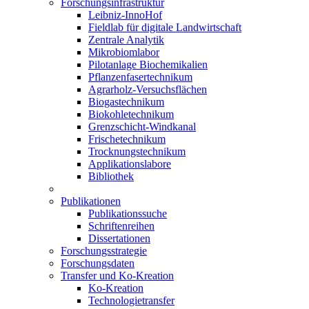
Forschungsinfrastruktur
Leibniz-InnoHof
Fieldlab für digitale Landwirtschaft
Zentrale Analytik
Mikrobiomlabor
Pilotanlage Biochemikalien
Pflanzenfasertechnikum
Agrarholz-Versuchsflächen
Biogastechnikum
Biokohletechnikum
Grenzschicht-Windkanal
Frischetechnikum
Trocknungstechnikum
Applikationslabore
Bibliothek
Publikationen
Publikationssuche
Schriftenreihen
Dissertationen
Forschungsstrategie
Forschungsdaten
Transfer und Ko-Kreation
Ko-Kreation
Technologietransfer