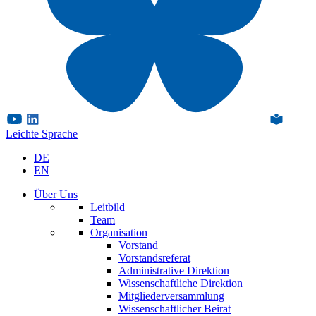
Leichte Sprache
DE
EN
Über Uns
Leitbild
Team
Organisation
Vorstand
Vorstandsreferat
Administrative Direktion
Wissenschaftliche Direktion
Mitgliederversammlung
Wissenschaftlicher Beirat