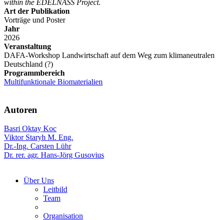
within the EDELNASS Project.
Art der Publikation
Vorträge und Poster
Jahr
2026
Veranstaltung
DAFA-Workshop Landwirtschaft auf dem Weg zum klimaneutralen
Deutschland (?)
Programmbereich
Multifunktionale Biomaterialien
Autoren
Basri Oktay Koc
Viktor Staryh M. Eng.
Dr.-Ing. Carsten Lühr
Dr. rer. agr. Hans-Jörg Gusovius
Über Uns
Leitbild
Team
Organisation