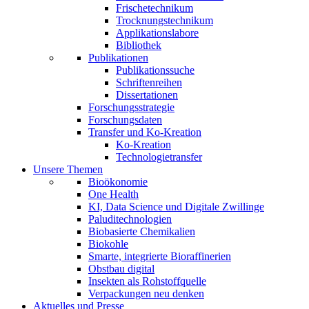
Frischetechnikum
Trocknungstechnikum
Applikationslabore
Bibliothek
Publikationen
Publikationssuche
Schriftenreihen
Dissertationen
Forschungsstrategie
Forschungsdaten
Transfer und Ko-Kreation
Ko-Kreation
Technologietransfer
Unsere Themen
Bioökonomie
One Health
KI, Data Science und Digitale Zwillinge
Paluditechnologien
Biobasierte Chemikalien
Biokohle
Smarte, integrierte Bioraffinerien
Obstbau digital
Insekten als Rohstoffquelle
Verpackungen neu denken
Aktuelles und Presse