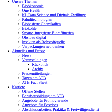
Unsere Themen
Bioökonomie
One Health
KI, Data Science und Digitale Zwillinge
Paluditechnologien
Biobasierte Chemikalien
Biokohle
Smarte, integrierte Bioraffinerien
Obstbau digital
Insekten als Rohstoffquelle
Verpackungen neu denken
Aktuelles und Presse
News
Veranstaltungen
Rückblick
Archiv
Pressemitteilungen
Tagen am ATB
ATB Fact Sheet
Karriere
Offene Stellen
Berufsausbildung am ATB
Angebote für Promovierende
Angebote für Postdocs
Abschlussarbeiten, Praktika & Freiwilligendienst