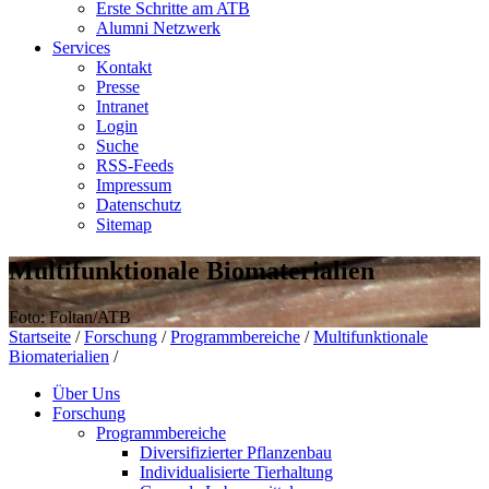
Erste Schritte am ATB
Alumni Netzwerk
Services
Kontakt
Presse
Intranet
Login
Suche
RSS-Feeds
Impressum
Datenschutz
Sitemap
Multifunktionale Biomaterialien
Foto: Foltan/ATB
Startseite
/
Forschung
/
Programmbereiche
/
Multifunktionale
Biomaterialien
/
Über Uns
Forschung
Programmbereiche
Diversifizierter Pflanzenbau
Individualisierte Tierhaltung