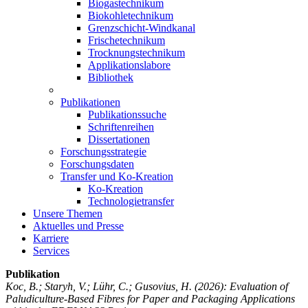
Biogastechnikum
Biokohletechnikum
Grenzschicht-Windkanal
Frischetechnikum
Trocknungstechnikum
Applikationslabore
Bibliothek
Publikationen
Publikationssuche
Schriftenreihen
Dissertationen
Forschungsstrategie
Forschungsdaten
Transfer und Ko-Kreation
Ko-Kreation
Technologietransfer
Unsere Themen
Aktuelles und Presse
Karriere
Services
Publikation
Koc, B.; Staryh, V.; Lühr, C.; Gusovius, H.
(2026): Evaluation of
Paludiculture-Based Fibres for Paper and Packaging Applications