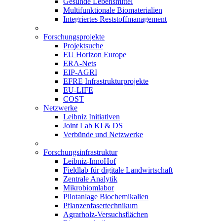
Gesunde Lebensmittel
Multifunktionale Biomaterialien
Integriertes Reststoffmanagement
Forschungsprojekte
Projektsuche
EU Horizon Europe
ERA-Nets
EIP-AGRI
EFRE Infrastrukturprojekte
EU-LIFE
COST
Netzwerke
Leibniz Initiativen
Joint Lab KI & DS
Verbünde und Netzwerke
Forschungsinfrastruktur
Leibniz-InnoHof
Fieldlab für digitale Landwirtschaft
Zentrale Analytik
Mikrobiomlabor
Pilotanlage Biochemikalien
Pflanzenfasertechnikum
Agrarholz-Versuchsflächen