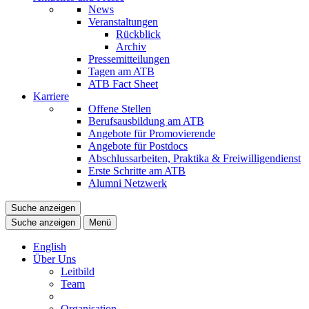
News
Veranstaltungen
Rückblick
Archiv
Pressemitteilungen
Tagen am ATB
ATB Fact Sheet
Karriere
Offene Stellen
Berufsausbildung am ATB
Angebote für Promovierende
Angebote für Postdocs
Abschlussarbeiten, Praktika & Freiwilligendienst
Erste Schritte am ATB
Alumni Netzwerk
Suche anzeigen
Suche anzeigen
Menü
English
Über Uns
Leitbild
Team
Organisation