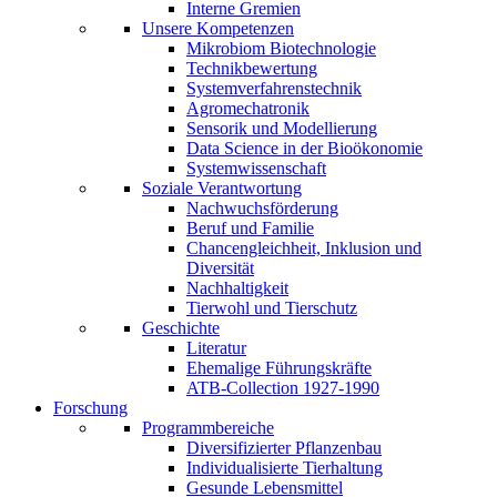
Interne Gremien
Unsere Kompetenzen
Mikrobiom Biotechnologie
Technikbewertung
Systemverfahrenstechnik
Agromechatronik
Sensorik und Modellierung
Data Science in der Bioökonomie
Systemwissenschaft
Soziale Verantwortung
Nachwuchsförderung
Beruf und Familie
Chancengleichheit, Inklusion und
Diversität
Nachhaltigkeit
Tierwohl und Tierschutz
Geschichte
Literatur
Ehemalige Führungskräfte
ATB-Collection 1927-1990
Forschung
Programmbereiche
Diversifizierter Pflanzenbau
Individualisierte Tierhaltung
Gesunde Lebensmittel