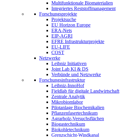
Multifunktionale Biomaterialien
Integriertes Reststoffmanagement
Forschungsprojekte
Projektsuche
EU Horizon Europe
ERA-Nets
EIP-AGRI
EFRE Infrastrukturprojekte
EU-LIFE
COST
Netzwerke
Leibniz Initiativen
Joint Lab KI & DS
Verbünde und Netzwerke
Forschungsinfrastruktur
Leibniz-InnoHof
Fieldlab für digitale Landwirtschaft
Zentrale Analytik
Mikrobiomlabor
Pilotanlage Biochemikalien
Pflanzenfasertechnikum
Agrarholz-Versuchsflächen
Biogastechnikum
Biokohletechnikum
Grenzschicht-Windkanal