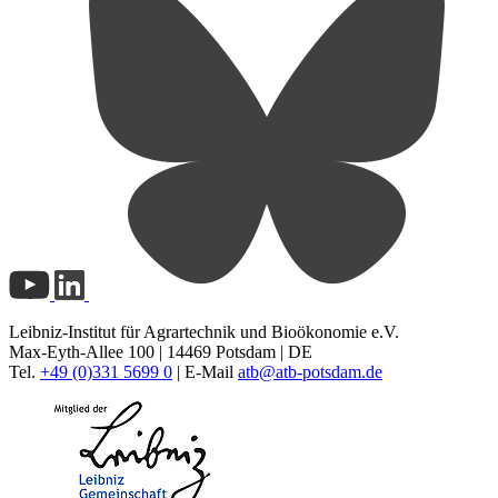
Leibniz-Institut für Agrartechnik und Bioökonomie e.V.
Max-Eyth-Allee 100 | 14469 Potsdam | DE
Tel.
+49 (0)331 5699 0
| E-Mail
atb@
atb-potsdam.de