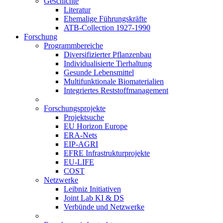
Geschichte
Literatur
Ehemalige Führungskräfte
ATB-Collection 1927-1990
Forschung
Programmbereiche
Diversifizierter Pflanzenbau
Individualisierte Tierhaltung
Gesunde Lebensmittel
Multifunktionale Biomaterialien
Integriertes Reststoffmanagement
Forschungsprojekte
Projektsuche
EU Horizon Europe
ERA-Nets
EIP-AGRI
EFRE Infrastrukturprojekte
EU-LIFE
COST
Netzwerke
Leibniz Initiativen
Joint Lab KI & DS
Verbünde und Netzwerke