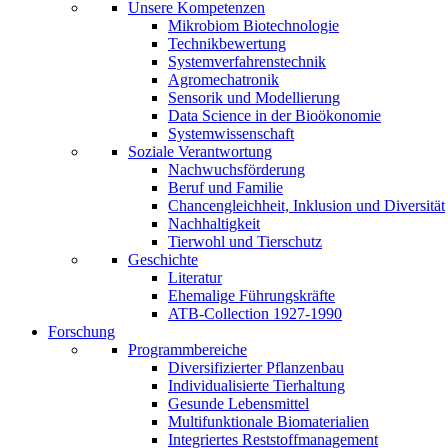
Unsere Kompetenzen
Mikrobiom Biotechnologie
Technikbewertung
Systemverfahrenstechnik
Agromechatronik
Sensorik und Modellierung
Data Science in der Bioökonomie
Systemwissenschaft
Soziale Verantwortung
Nachwuchsförderung
Beruf und Familie
Chancengleichheit, Inklusion und Diversität
Nachhaltigkeit
Tierwohl und Tierschutz
Geschichte
Literatur
Ehemalige Führungskräfte
ATB-Collection 1927-1990
Forschung
Programmbereiche
Diversifizierter Pflanzenbau
Individualisierte Tierhaltung
Gesunde Lebensmittel
Multifunktionale Biomaterialien
Integriertes Reststoffmanagement