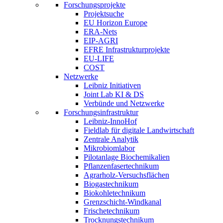
Forschungsprojekte
Projektsuche
EU Horizon Europe
ERA-Nets
EIP-AGRI
EFRE Infrastrukturprojekte
EU-LIFE
COST
Netzwerke
Leibniz Initiativen
Joint Lab KI & DS
Verbünde und Netzwerke
Forschungsinfrastruktur
Leibniz-InnoHof
Fieldlab für digitale Landwirtschaft
Zentrale Analytik
Mikrobiomlabor
Pilotanlage Biochemikalien
Pflanzenfasertechnikum
Agrarholz-Versuchsflächen
Biogastechnikum
Biokohletechnikum
Grenzschicht-Windkanal
Frischetechnikum
Trocknungstechnikum