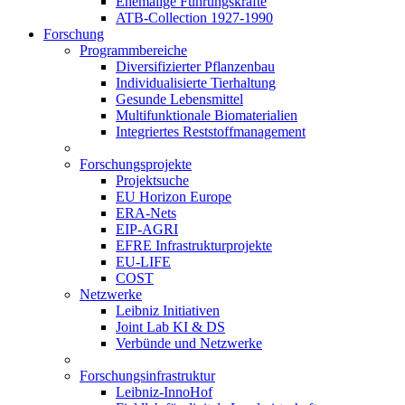
Ehemalige Führungskräfte
ATB-Collection 1927-1990
Forschung
Programmbereiche
Diversifizierter Pflanzenbau
Individualisierte Tierhaltung
Gesunde Lebensmittel
Multifunktionale Biomaterialien
Integriertes Reststoffmanagement
Forschungsprojekte
Projektsuche
EU Horizon Europe
ERA-Nets
EIP-AGRI
EFRE Infrastrukturprojekte
EU-LIFE
COST
Netzwerke
Leibniz Initiativen
Joint Lab KI & DS
Verbünde und Netzwerke
Forschungsinfrastruktur
Leibniz-InnoHof