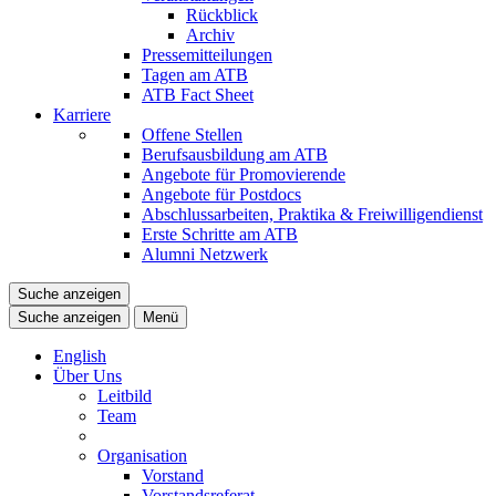
Rückblick
Archiv
Pressemitteilungen
Tagen am ATB
ATB Fact Sheet
Karriere
Offene Stellen
Berufsausbildung am ATB
Angebote für Promovierende
Angebote für Postdocs
Abschlussarbeiten, Praktika & Freiwilligendienst
Erste Schritte am ATB
Alumni Netzwerk
Suche anzeigen
Suche anzeigen
Menü
English
Über Uns
Leitbild
Team
Organisation
Vorstand
Vorstandsreferat