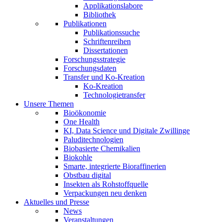
Applikationslabore
Bibliothek
Publikationen
Publikationssuche
Schriftenreihen
Dissertationen
Forschungsstrategie
Forschungsdaten
Transfer und Ko-Kreation
Ko-Kreation
Technologietransfer
Unsere Themen
Bioökonomie
One Health
KI, Data Science und Digitale Zwillinge
Paluditechnologien
Biobasierte Chemikalien
Biokohle
Smarte, integrierte Bioraffinerien
Obstbau digital
Insekten als Rohstoffquelle
Verpackungen neu denken
Aktuelles und Presse
News
Veranstaltungen