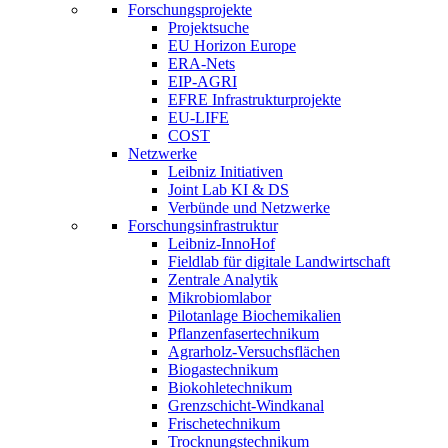
Forschungsprojekte
Projektsuche
EU Horizon Europe
ERA-Nets
EIP-AGRI
EFRE Infrastrukturprojekte
EU-LIFE
COST
Netzwerke
Leibniz Initiativen
Joint Lab KI & DS
Verbünde und Netzwerke
Forschungsinfrastruktur
Leibniz-InnoHof
Fieldlab für digitale Landwirtschaft
Zentrale Analytik
Mikrobiomlabor
Pilotanlage Biochemikalien
Pflanzenfasertechnikum
Agrarholz-Versuchsflächen
Biogastechnikum
Biokohletechnikum
Grenzschicht-Windkanal
Frischetechnikum
Trocknungstechnikum