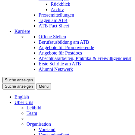
Rückblick
Archiv
Pressemitteilungen
Tagen am ATB
ATB Fact Sheet
Karriere
Offene Stellen
Berufsausbildung am ATB
Angebote für Promovierende
Angebote für Postdocs
Abschlussarbeiten, Praktika & Freiwilligendienst
Erste Schritte am ATB
Alumni Netzwerk
Suche anzeigen
Suche anzeigen
Menü
English
Über Uns
Leitbild
Team
Organisation
Vorstand
Vorstandsreferat