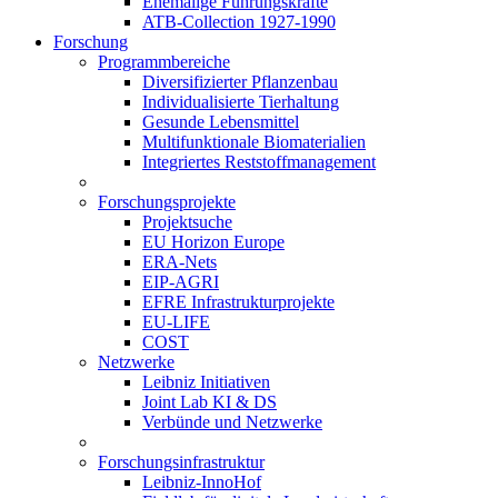
Ehemalige Führungskräfte
ATB-Collection 1927-1990
Forschung
Programmbereiche
Diversifizierter Pflanzenbau
Individualisierte Tierhaltung
Gesunde Lebensmittel
Multifunktionale Biomaterialien
Integriertes Reststoffmanagement
Forschungsprojekte
Projektsuche
EU Horizon Europe
ERA-Nets
EIP-AGRI
EFRE Infrastrukturprojekte
EU-LIFE
COST
Netzwerke
Leibniz Initiativen
Joint Lab KI & DS
Verbünde und Netzwerke
Forschungsinfrastruktur
Leibniz-InnoHof