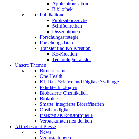
Applikationslabore
Bibliothek
Publikationen
Publikationssuche
Schriftenreihen
Dissertationen
Forschungsstrategie
Forschungsdaten
Transfer und Ko-Kreation
Ko-Kreation
Technologietransfer
Unsere Themen
Bioökonomie
One Health
KI, Data Science und Digitale Zwillinge
Paluditechnologien
Biobasierte Chemikalien
Biokohle
Smarte, integrierte Bioraffinerien
Obstbau digital
Insekten als Rohstoffquelle
Verpackungen neu denken
Aktuelles und Presse
News
Veranstaltungen