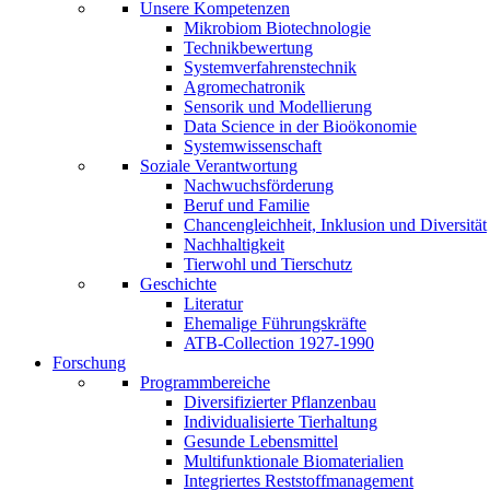
Unsere Kompetenzen
Mikrobiom Biotechnologie
Technikbewertung
Systemverfahrenstechnik
Agromechatronik
Sensorik und Modellierung
Data Science in der Bioökonomie
Systemwissenschaft
Soziale Verantwortung
Nachwuchsförderung
Beruf und Familie
Chancengleichheit, Inklusion und Diversität
Nachhaltigkeit
Tierwohl und Tierschutz
Geschichte
Literatur
Ehemalige Führungskräfte
ATB-Collection 1927-1990
Forschung
Programmbereiche
Diversifizierter Pflanzenbau
Individualisierte Tierhaltung
Gesunde Lebensmittel
Multifunktionale Biomaterialien
Integriertes Reststoffmanagement