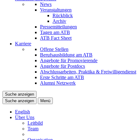
News
Veranstaltungen
Rückblick
Archiv
Pressemitteilungen
Tagen am ATB
ATB Fact Sheet
Karriere
Offene Stellen
Berufsausbildung am ATB
Angebote für Promovierende
Angebote für Postdocs
Abschlussarbeiten, Praktika & Freiwilligendienst
Erste Schritte am ATB
Alumni Netzwerk
Suche anzeigen
Suche anzeigen
Menü
English
Über Uns
Leitbild
Team
Organisation