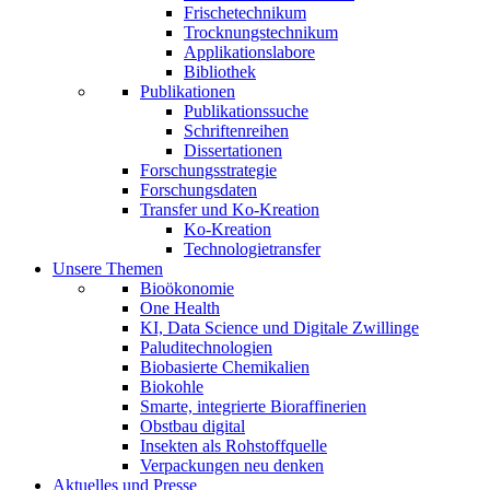
Frischetechnikum
Trocknungstechnikum
Applikationslabore
Bibliothek
Publikationen
Publikationssuche
Schriftenreihen
Dissertationen
Forschungsstrategie
Forschungsdaten
Transfer und Ko-Kreation
Ko-Kreation
Technologietransfer
Unsere Themen
Bioökonomie
One Health
KI, Data Science und Digitale Zwillinge
Paluditechnologien
Biobasierte Chemikalien
Biokohle
Smarte, integrierte Bioraffinerien
Obstbau digital
Insekten als Rohstoffquelle
Verpackungen neu denken
Aktuelles und Presse