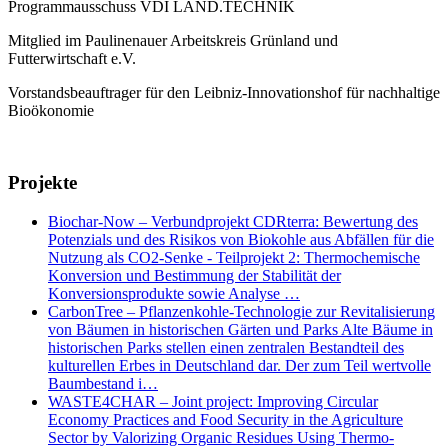
Programmausschuss VDI LAND.TECHNIK
Mitglied im Paulinenauer Arbeitskreis Grünland und
Futterwirtschaft e.V.
Vorstandsbeauftrager für den Leibniz-Innovationshof für nachhaltige
Bioökonomie
Projekte
Biochar-Now – Verbundprojekt CDRterra: Bewertung des
Potenzials und des Risikos von Biokohle aus Abfällen für die
Nutzung als CO2-Senke - Teilprojekt 2: Thermochemische
Konversion und Bestimmung der Stabilität der
Konversionsprodukte sowie Analyse …
CarbonTree – Pflanzenkohle-Technologie zur Revitalisierung
von Bäumen in historischen Gärten und Parks Alte Bäume in
historischen Parks stellen einen zentralen Bestandteil des
kulturellen Erbes in Deutschland dar. Der zum Teil wertvolle
Baumbestand i…
WASTE4CHAR – Joint project: Improving Circular
Economy Practices and Food Security in the Agriculture
Sector by Valorizing Organic Residues Using Thermo-