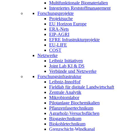
Multifunktionale Biomaterialien
Integriertes Reststoffmanagement
Forschungsprojekte
Projektsuche
EU Horizon Europe
ERA-Nets
EIP-AGRI
EFRE Infrastrukturprojekte
EU-LIFE
COST
Netzwerke
Leibniz Initiativen
Joint Lab KI & DS
Verbünde und Netzwerke
Forschungsinfrastruktur
Leibniz-InnoHof
Fieldlab für digitale Landwirtschaft
Zentrale Analytik
Mikrobiomlabor
Pilotanlage Biochemikalien
Pflanzenfasertechnikum
Agrarholz-Versuchsflächen
Biogastechnikum
Biokohletechnikum
Grenzschicht-Windkanal