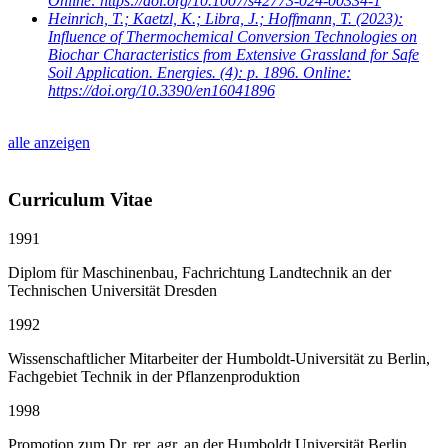
Online: https://doi.org/10.1007/s42773-024-00334-1
Heinrich, T.; Kaetzl, K.; Libra, J.; Hoffmann, T.
(2023):
Influence of Thermochemical Conversion Technologies on
Biochar Characteristics from Extensive Grassland for Safe
Soil Application. Energies. (4): p. 1896. Online:
https://doi.org/10.3390/en16041896
alle anzeigen
Curriculum Vitae
1991
Diplom für Maschinenbau, Fachrichtung Landtechnik an der
Technischen Universität Dresden
1992
Wissenschaftlicher Mitarbeiter der Humboldt-Universität zu Berlin,
Fachgebiet Technik in der Pflanzenproduktion
1998
Promotion zum Dr. rer. agr. an der Humboldt Universität Berlin,