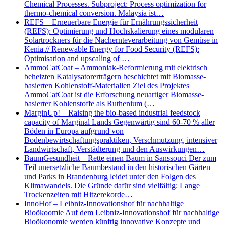
Chemical Processes. Subproject: Process optimization for
thermo-chemical conversion. Malaysia ist…
REFS – Erneuerbare Energie für Ernährungssicherheit
(REFS): Optimierung und Hochskalierung eines modularen
Solartrockners für die Nachernteverarbeitung von Gemüse in
Kenia // Renewable Energy for Food Security (REFS):
Optimisation and upscaling of …
AmmoCatCoat – Ammoniak-Reformierung mit elektrisch
beheizten Katalysatorerträgern beschichtet mit Biomasse-
basierten Kohlenstoff-Materialien Ziel des Projektes
AmmoCatCoat ist die Erforschung neuartiger Biomasse-
basierter Kohlenstoffe als Ruthenium (…
MarginUp! – Raising the bio-based industrial feedstock
capacity of Marginal Lands Gegenwärtig sind 60-70 % aller
Böden in Europa aufgrund von
Bodenbewirtschaftungspraktiken, Verschmutzung, intensiver
Landwirtschaft, Verstädterung und den Auswirkungen…
BaumGesundheit – Rette einen Baum in Sanssouci Der zum
Teil unersetzliche Baumbestand in den historischen Gärten
und Parks in Brandenburg leidet unter den Folgen des
Klimawandels. Die Gründe dafür sind vielfältig: Lange
Trockenzeiten mit Hitzerekorde…
InnoHof – Leibniz-Innovationshof für nachhaltige
Bioökoomie Auf dem Leibniz-Innovationshof für nachhaltige
Bioökonomie werden künftig innovative Konzepte und