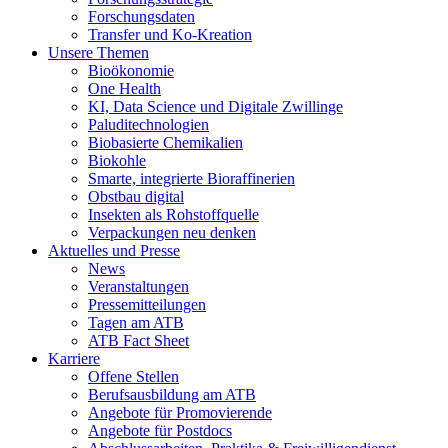
Forschungsdaten
Transfer und Ko-Kreation
Unsere Themen
Bioökonomie
One Health
KI, Data Science und Digitale Zwillinge
Paluditechnologien
Biobasierte Chemikalien
Biokohle
Smarte, integrierte Bioraffinerien
Obstbau digital
Insekten als Rohstoffquelle
Verpackungen neu denken
Aktuelles und Presse
News
Veranstaltungen
Pressemitteilungen
Tagen am ATB
ATB Fact Sheet
Karriere
Offene Stellen
Berufsausbildung am ATB
Angebote für Promovierende
Angebote für Postdocs