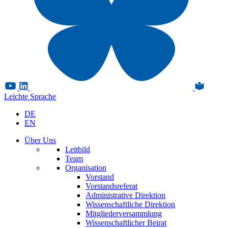
Leichte Sprache
DE
EN
Über Uns
Leitbild
Team
Organisation
Vorstand
Vorstandsreferat
Administrative Direktion
Wissenschaftliche Direktion
Mitgliederversammlung
Wissenschaftlicher Beirat