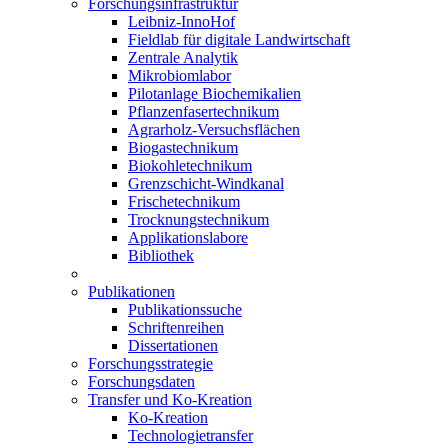
Forschungsinfrastruktur
Leibniz-InnoHof
Fieldlab für digitale Landwirtschaft
Zentrale Analytik
Mikrobiomlabor
Pilotanlage Biochemikalien
Pflanzenfasertechnikum
Agrarholz-Versuchsflächen
Biogastechnikum
Biokohletechnikum
Grenzschicht-Windkanal
Frischetechnikum
Trocknungstechnikum
Applikationslabore
Bibliothek
Publikationen
Publikationssuche
Schriftenreihen
Dissertationen
Forschungsstrategie
Forschungsdaten
Transfer und Ko-Kreation
Ko-Kreation
Technologietransfer