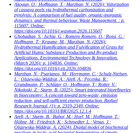
Akogun, O.; Hoffmann, T.; Marzban, N.
(2026): Valorization
of cassava peels via hydrothermal carbonization and
pyrolysis: A comparison of fuel quality, organic-inorganic
dynamics, and thermal behaviour. Waste Management. : p.
115607. Online:
https://doi.org/10.1016/j.wasman.2026.115607
Ghobadian, S.; Ischia, G.; Romero Romero, O.; Rossi, G.;
Hoffmann, T.; Kraume, M.; Marzban, N.
(2026):
Hydrothermal Humification and Fulvification of Grass for
Artificial Humic Substance Production and By-product
Applications. Environmental Technology & Innovation.
(March 2026): p. 104836. Online:
https://doi.org/10.1016/j.eti.2026.104836
Marzban, N.; Psarianos, M.; Herrmann, C.; Schulz-Nielsen,
L.; Olszewska-Widdrat, A.; Arefi, A.; Pecenka, R.;
Grundmann, P.; Schlüter, O.; Hoffmann, T.; Rotter, V.;
Nikoloski, Z.; Sturm, B.
(2025): Smart integrated biorefineries
in bioeconomy: A concept toward zero-waste, emission
reduction, and self-sufficient energy production. Biofuel
Research Journal. (1): p. 2319-2349. Online:
https://doi.org/10.18331/BRJ2025.12.1.4
Arefi, A.; Sturm, B.; Babor, M.; Horf, M.; Hoffmann, T.;
Höhne, M.; Friedrich, K.; Schroedter, L.; Venus, J.;
Olszewska-Widdrat, A.
(2024): Digital model of biochemical
reactions in lactic acid bacterial fermentation of simple