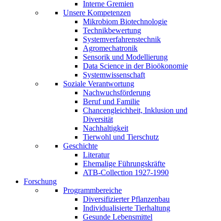
Interne Gremien
Unsere Kompetenzen
Mikrobiom Biotechnologie
Technikbewertung
Systemverfahrenstechnik
Agromechatronik
Sensorik und Modellierung
Data Science in der Bioökonomie
Systemwissenschaft
Soziale Verantwortung
Nachwuchsförderung
Beruf und Familie
Chancengleichheit, Inklusion und
Diversität
Nachhaltigkeit
Tierwohl und Tierschutz
Geschichte
Literatur
Ehemalige Führungskräfte
ATB-Collection 1927-1990
Forschung
Programmbereiche
Diversifizierter Pflanzenbau
Individualisierte Tierhaltung
Gesunde Lebensmittel