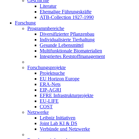
Geschichte
Literatur
Ehemalige Führungskräfte
ATB-Collection 1927-1990
Forschung
Programmbereiche
Diversifizierter Pflanzenbau
Individualisierte Tierhaltung
Gesunde Lebensmittel
Multifunktionale Biomaterialien
Integriertes Reststoffmanagement
Forschungsprojekte
Projektsuche
EU Horizon Europe
ERA-Nets
EIP-AGRI
EFRE Infrastrukturprojekte
EU-LIFE
COST
Netzwerke
Leibniz Initiativen
Joint Lab KI & DS
Verbünde und Netzwerke