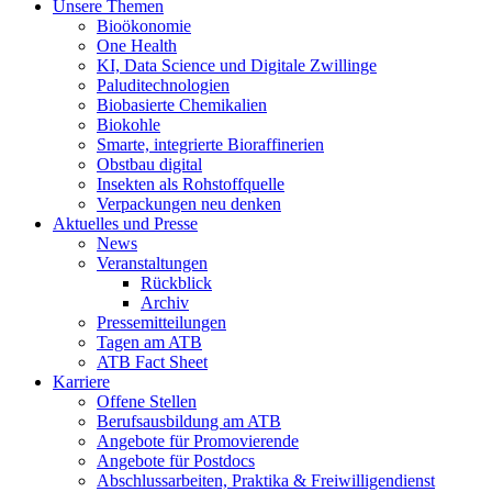
Unsere Themen
Bioökonomie
One Health
KI, Data Science und Digitale Zwillinge
Paluditechnologien
Biobasierte Chemikalien
Biokohle
Smarte, integrierte Bioraffinerien
Obstbau digital
Insekten als Rohstoffquelle
Verpackungen neu denken
Aktuelles und Presse
News
Veranstaltungen
Rückblick
Archiv
Pressemitteilungen
Tagen am ATB
ATB Fact Sheet
Karriere
Offene Stellen
Berufsausbildung am ATB
Angebote für Promovierende
Angebote für Postdocs
Abschlussarbeiten, Praktika & Freiwilligendienst