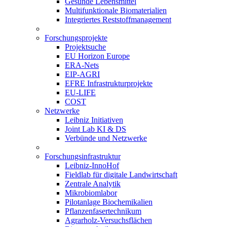
Gesunde Lebensmittel
Multifunktionale Biomaterialien
Integriertes Reststoffmanagement
Forschungsprojekte
Projektsuche
EU Horizon Europe
ERA-Nets
EIP-AGRI
EFRE Infrastrukturprojekte
EU-LIFE
COST
Netzwerke
Leibniz Initiativen
Joint Lab KI & DS
Verbünde und Netzwerke
Forschungsinfrastruktur
Leibniz-InnoHof
Fieldlab für digitale Landwirtschaft
Zentrale Analytik
Mikrobiomlabor
Pilotanlage Biochemikalien
Pflanzenfasertechnikum
Agrarholz-Versuchsflächen