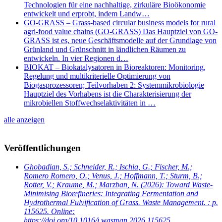
Technologien für eine nachhaltige, zirkuläre Bioökonomie
entwickelt und erprobt, indem Landw…
GO-GRASS – Grass-based circular business models for rural
agri-food value chains (GO-GRASS) Das Hauptziel von GO-
GRASS ist es, neue Geschäftsmodelle auf der Grundlage von
Grünland und Grünschnitt in ländlichen Räumen zu
entwickeln. In vier Regionen d…
BIOKAT – Biokatalysatoren in Bioreaktoren: Monitoring,
Regelung und multikriterielle Optimierung von
Biogasprozessoren; Teilvorhaben 2: Systemmikrobiologie
Hauptziel des Vorhabens ist die Charakterisierung der
mikrobiellen Stoffwechselaktivitäten in …
alle anzeigen
Veröffentlichungen
Ghobadian, S.; Schneider, R.; Ischia, G.; Fischer, M.;
Romero Romero, O.; Venus, J.; Hoffmann, T.; Sturm, B.;
Rotter, V.; Kraume, M.; Marzban, N.
(2026): Toward Waste-
Minimising Biorefineries: Integrating Fermentation and
Hydrothermal Fulvification of Grass. Waste Management. : p.
115625. Online:
https://doi.org/10.1016/j.wasman.2026.115625