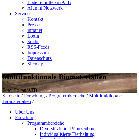
Erste Schritte am ATB
Alumni Netzwerk
Services
Kontakt
Presse
Intranet
Login
Suche
RSS-Feeds
Impressum
Datenschutz
Sitemap
Multifunktionale Biomaterialien
Foto: Foltan/ATB
Startseite
/
Forschung
/
Programmbereiche
/
Multifunktionale
Biomaterialien
/
Über Uns
Forschung
Programmbereiche
Diversifizierter Pflanzenbau
Individualisierte Tierhaltung