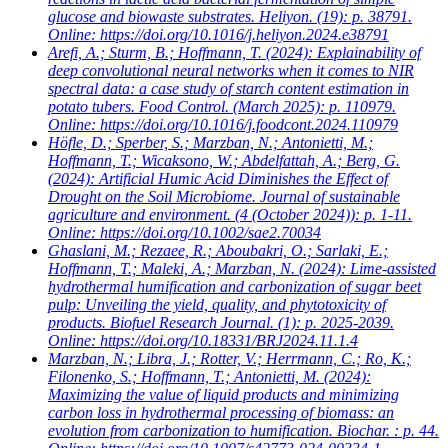
glucose and biowaste substrates. Heliyon. (19): p. 38791.
Online: https://doi.org/10.1016/j.heliyon.2024.e38791
Arefi, A.; Sturm, B.; Hoffmann, T.
(2024): Explainability of
deep convolutional neural networks when it comes to NIR
spectral data: a case study of starch content estimation in
potato tubers. Food Control. (March 2025): p. 110979.
Online: https://doi.org/10.1016/j.foodcont.2024.110979
Höfle, D.; Sperber, S.; Marzban, N.; Antonietti, M.;
Hoffmann, T.; Wicaksono, W.; Abdelfattah, A.; Berg, G.
(2024): Artificial Humic Acid Diminishes the Effect of
Drought on the Soil Microbiome. Journal of sustainable
agriculture and environment. (4 (October 2024)): p. 1-11.
Online: https://doi.org/10.1002/sae2.70034
Ghaslani, M.; Rezaee, R.; Aboubakri, O.; Sarlaki, E.;
Hoffmann, T.; Maleki, A.; Marzban, N.
(2024): Lime-assisted
hydrothermal humification and carbonization of sugar beet
pulp: Unveiling the yield, quality, and phytotoxicity of
products. Biofuel Research Journal. (1): p. 2025-2039.
Online: https://doi.org/10.18331/BRJ2024.11.1.4
Marzban, N.; Libra, J.; Rotter, V.; Herrmann, C.; Ro, K.;
Filonenko, S.; Hoffmann, T.; Antonietti, M.
(2024):
Maximizing the value of liquid products and minimizing
carbon loss in hydrothermal processing of biomass: an
evolution from carbonization to humification. Biochar. : p. 44.