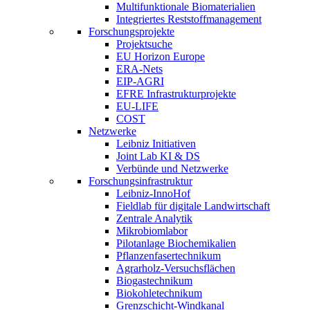
Multifunktionale Biomaterialien
Integriertes Reststoffmanagement
Forschungsprojekte
Projektsuche
EU Horizon Europe
ERA-Nets
EIP-AGRI
EFRE Infrastrukturprojekte
EU-LIFE
COST
Netzwerke
Leibniz Initiativen
Joint Lab KI & DS
Verbünde und Netzwerke
Forschungsinfrastruktur
Leibniz-InnoHof
Fieldlab für digitale Landwirtschaft
Zentrale Analytik
Mikrobiomlabor
Pilotanlage Biochemikalien
Pflanzenfasertechnikum
Agrarholz-Versuchsflächen
Biogastechnikum
Biokohletechnikum
Grenzschicht-Windkanal