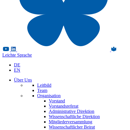
Leichte Sprache
DE
EN
Über Uns
Leitbild
Team
Organisation
Vorstand
Vorstandsreferat
Administrative Direktion
Wissenschaftliche Direktion
Mitgliederversammlung
Wissenschaftlicher Beirat