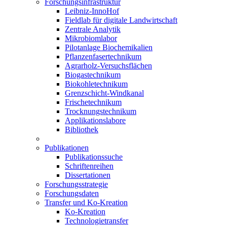
Forschungsinfrastruktur
Leibniz-InnoHof
Fieldlab für digitale Landwirtschaft
Zentrale Analytik
Mikrobiomlabor
Pilotanlage Biochemikalien
Pflanzenfasertechnikum
Agrarholz-Versuchsflächen
Biogastechnikum
Biokohletechnikum
Grenzschicht-Windkanal
Frischetechnikum
Trocknungstechnikum
Applikationslabore
Bibliothek
Publikationen
Publikationssuche
Schriftenreihen
Dissertationen
Forschungsstrategie
Forschungsdaten
Transfer und Ko-Kreation
Ko-Kreation
Technologietransfer