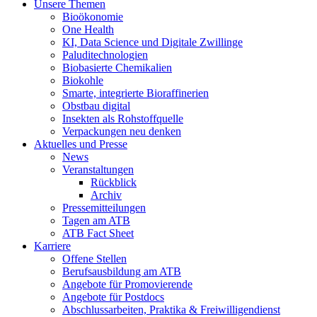
Unsere Themen
Bioökonomie
One Health
KI, Data Science und Digitale Zwillinge
Paluditechnologien
Biobasierte Chemikalien
Biokohle
Smarte, integrierte Bioraffinerien
Obstbau digital
Insekten als Rohstoffquelle
Verpackungen neu denken
Aktuelles und Presse
News
Veranstaltungen
Rückblick
Archiv
Pressemitteilungen
Tagen am ATB
ATB Fact Sheet
Karriere
Offene Stellen
Berufsausbildung am ATB
Angebote für Promovierende
Angebote für Postdocs
Abschlussarbeiten, Praktika & Freiwilligendienst