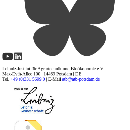
Leibniz-Institut für Agrartechnik und Bioökonomie e.V.
Max-Eyth-Allee 100 | 14469 Potsdam | DE
Tel.
+49 (0)331 5699 0
| E-Mail
atb@
atb-potsdam.de