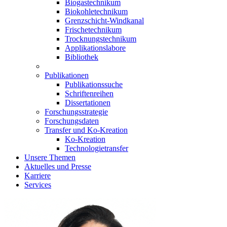
Biogastechnikum
Biokohletechnikum
Grenzschicht-Windkanal
Frischetechnikum
Trocknungstechnikum
Applikationslabore
Bibliothek
Publikationen
Publikationssuche
Schriftenreihen
Dissertationen
Forschungsstrategie
Forschungsdaten
Transfer und Ko-Kreation
Ko-Kreation
Technologietransfer
Unsere Themen
Aktuelles und Presse
Karriere
Services