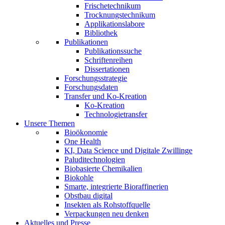
Frischetechnikum
Trocknungstechnikum
Applikationslabore
Bibliothek
Publikationen
Publikationssuche
Schriftenreihen
Dissertationen
Forschungsstrategie
Forschungsdaten
Transfer und Ko-Kreation
Ko-Kreation
Technologietransfer
Unsere Themen
Bioökonomie
One Health
KI, Data Science und Digitale Zwillinge
Paluditechnologien
Biobasierte Chemikalien
Biokohle
Smarte, integrierte Bioraffinerien
Obstbau digital
Insekten als Rohstoffquelle
Verpackungen neu denken
Aktuelles und Presse