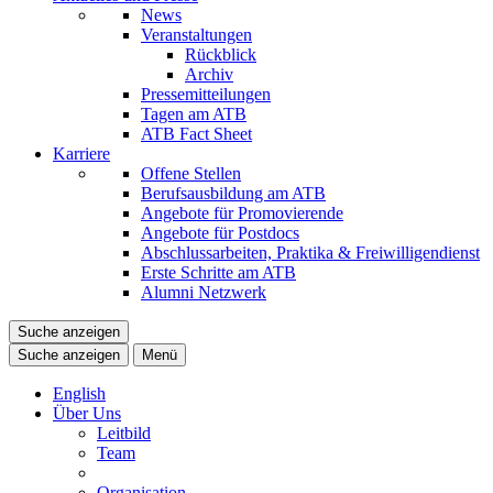
News
Veranstaltungen
Rückblick
Archiv
Pressemitteilungen
Tagen am ATB
ATB Fact Sheet
Karriere
Offene Stellen
Berufsausbildung am ATB
Angebote für Promovierende
Angebote für Postdocs
Abschlussarbeiten, Praktika & Freiwilligendienst
Erste Schritte am ATB
Alumni Netzwerk
Suche anzeigen
Suche anzeigen
Menü
English
Über Uns
Leitbild
Team
Organisation