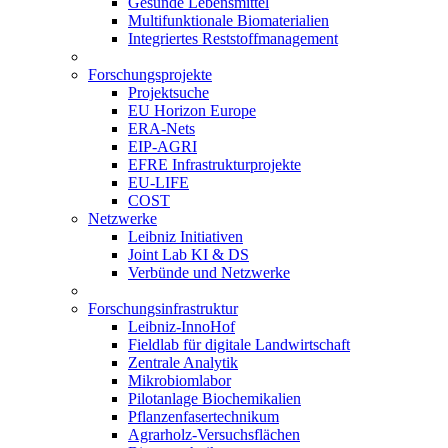
Gesunde Lebensmittel
Multifunktionale Biomaterialien
Integriertes Reststoffmanagement
Forschungsprojekte
Projektsuche
EU Horizon Europe
ERA-Nets
EIP-AGRI
EFRE Infrastrukturprojekte
EU-LIFE
COST
Netzwerke
Leibniz Initiativen
Joint Lab KI & DS
Verbünde und Netzwerke
Forschungsinfrastruktur
Leibniz-InnoHof
Fieldlab für digitale Landwirtschaft
Zentrale Analytik
Mikrobiomlabor
Pilotanlage Biochemikalien
Pflanzenfasertechnikum
Agrarholz-Versuchsflächen