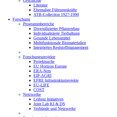
Geschichte
Literatur
Ehemalige Führungskräfte
ATB-Collection 1927-1990
Forschung
Programmbereiche
Diversifizierter Pflanzenbau
Individualisierte Tierhaltung
Gesunde Lebensmittel
Multifunktionale Biomaterialien
Integriertes Reststoffmanagement
Forschungsprojekte
Projektsuche
EU Horizon Europe
ERA-Nets
EIP-AGRI
EFRE Infrastrukturprojekte
EU-LIFE
COST
Netzwerke
Leibniz Initiativen
Joint Lab KI & DS
Verbünde und Netzwerke