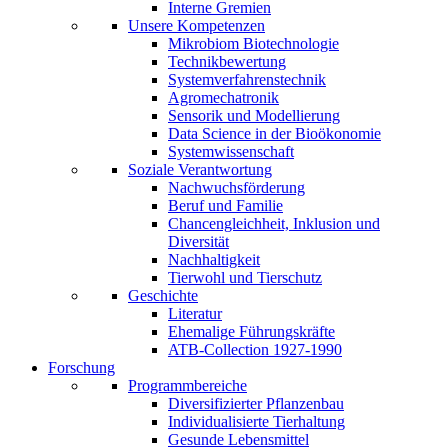
Interne Gremien
Unsere Kompetenzen
Mikrobiom Biotechnologie
Technikbewertung
Systemverfahrenstechnik
Agromechatronik
Sensorik und Modellierung
Data Science in der Bioökonomie
Systemwissenschaft
Soziale Verantwortung
Nachwuchsförderung
Beruf und Familie
Chancengleichheit, Inklusion und
Diversität
Nachhaltigkeit
Tierwohl und Tierschutz
Geschichte
Literatur
Ehemalige Führungskräfte
ATB-Collection 1927-1990
Forschung
Programmbereiche
Diversifizierter Pflanzenbau
Individualisierte Tierhaltung
Gesunde Lebensmittel