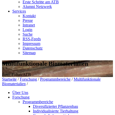
Erste Schritte am ATB
Alumni Netzwerk
Services
Kontakt
Presse
Intranet
Login
Suche
RSS-Feeds
Impressum
Datenschutz
Sitemap
Multifunktionale Biomaterialien
Foto: Foltan/ATB
Startseite
/
Forschung
/
Programmbereiche
/
Multifunktionale
Biomaterialien
/
Über Uns
Forschung
Programmbereiche
Diversifizierter Pflanzenbau
Individualisierte Tierhaltung