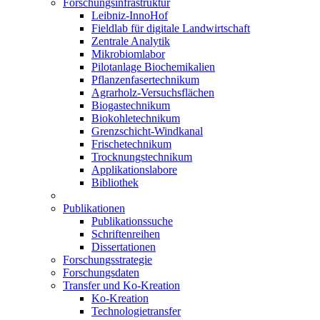
Forschungsinfrastruktur
Leibniz-InnoHof
Fieldlab für digitale Landwirtschaft
Zentrale Analytik
Mikrobiomlabor
Pilotanlage Biochemikalien
Pflanzenfasertechnikum
Agrarholz-Versuchsflächen
Biogastechnikum
Biokohletechnikum
Grenzschicht-Windkanal
Frischetechnikum
Trocknungstechnikum
Applikationslabore
Bibliothek
Publikationen
Publikationssuche
Schriftenreihen
Dissertationen
Forschungsstrategie
Forschungsdaten
Transfer und Ko-Kreation
Ko-Kreation
Technologietransfer