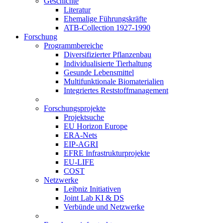
Geschichte
Literatur
Ehemalige Führungskräfte
ATB-Collection 1927-1990
Forschung
Programmbereiche
Diversifizierter Pflanzenbau
Individualisierte Tierhaltung
Gesunde Lebensmittel
Multifunktionale Biomaterialien
Integriertes Reststoffmanagement
Forschungsprojekte
Projektsuche
EU Horizon Europe
ERA-Nets
EIP-AGRI
EFRE Infrastrukturprojekte
EU-LIFE
COST
Netzwerke
Leibniz Initiativen
Joint Lab KI & DS
Verbünde und Netzwerke