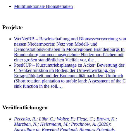
Multifunktionale Biomaterialien
Projekte
WetNetBB – Bewirtschaftung und Biomasseverwertung von
nassen Niedermooren: Netz von Modell- und
Demonstrationsvorhaben in Moorregionen Brandenburgs In
Brandenburg kommen ausgedehnte Niedermoorflächen mit
einer großen standörtlichen Vielfalt vor, die …
PostKUP – Kurzumtriebsplantage zu Acker: Bewertung der
C-Senkenfunktion im Boden, der Umweltwirkung, der
Ertragsfähigkeit und der Bodenqualität nach dem Umbruch
(Short rotation plantation to arable land: Assessment of the C
sink function in the soil,…
Veröffentlichungen
Pecenka, R.; Lühr, C.; Wolter, F.; Fiege, C.; Brown, K.;
Marzban, N.; Heiermann, M.; Prochnow, A.
(2026):
Agriculture on Rewetted Peatland: Biomass Potentials,