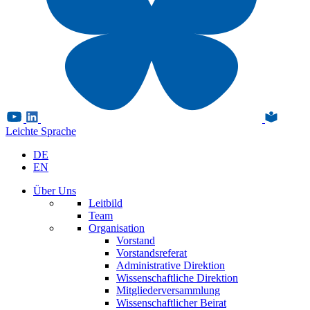
Leichte Sprache
DE
EN
Über Uns
Leitbild
Team
Organisation
Vorstand
Vorstandsreferat
Administrative Direktion
Wissenschaftliche Direktion
Mitgliederversammlung
Wissenschaftlicher Beirat