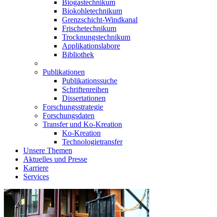
Biogastechnikum
Biokohletechnikum
Grenzschicht-Windkanal
Frischetechnikum
Trocknungstechnikum
Applikationslabore
Bibliothek
Publikationen
Publikationssuche
Schriftenreihen
Dissertationen
Forschungsstrategie
Forschungsdaten
Transfer und Ko-Kreation
Ko-Kreation
Technologietransfer
Unsere Themen
Aktuelles und Presse
Karriere
Services