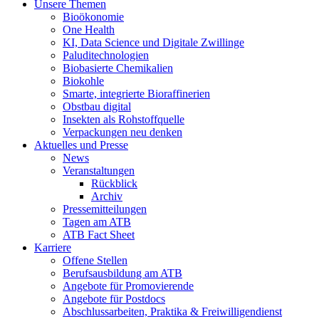
Unsere Themen
Bioökonomie
One Health
KI, Data Science und Digitale Zwillinge
Paluditechnologien
Biobasierte Chemikalien
Biokohle
Smarte, integrierte Bioraffinerien
Obstbau digital
Insekten als Rohstoffquelle
Verpackungen neu denken
Aktuelles und Presse
News
Veranstaltungen
Rückblick
Archiv
Pressemitteilungen
Tagen am ATB
ATB Fact Sheet
Karriere
Offene Stellen
Berufsausbildung am ATB
Angebote für Promovierende
Angebote für Postdocs
Abschlussarbeiten, Praktika & Freiwilligendienst