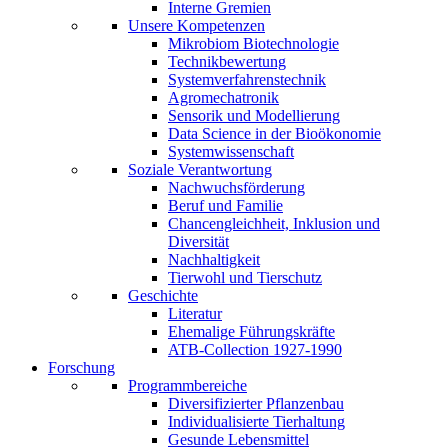
Interne Gremien
Unsere Kompetenzen
Mikrobiom Biotechnologie
Technikbewertung
Systemverfahrenstechnik
Agromechatronik
Sensorik und Modellierung
Data Science in der Bioökonomie
Systemwissenschaft
Soziale Verantwortung
Nachwuchsförderung
Beruf und Familie
Chancengleichheit, Inklusion und
Diversität
Nachhaltigkeit
Tierwohl und Tierschutz
Geschichte
Literatur
Ehemalige Führungskräfte
ATB-Collection 1927-1990
Forschung
Programmbereiche
Diversifizierter Pflanzenbau
Individualisierte Tierhaltung
Gesunde Lebensmittel