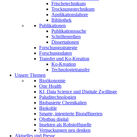
Frischetechnikum
Trocknungstechnikum
Applikationslabore
Bibliothek
Publikationen
Publikationssuche
Schriftenreihen
Dissertationen
Forschungsstrategie
Forschungsdaten
Transfer und Ko-Kreation
Ko-Kreation
Technologietransfer
Unsere Themen
Bioökonomie
One Health
KI, Data Science und Digitale Zwillinge
Paluditechnologien
Biobasierte Chemikalien
Biokohle
Smarte, integrierte Bioraffinerien
Obstbau digital
Insekten als Rohstoffquelle
Verpackungen neu denken
Aktuelles und Presse