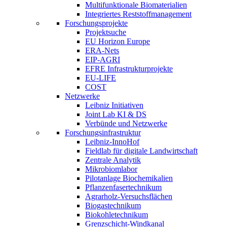
Multifunktionale Biomaterialien
Integriertes Reststoffmanagement
Forschungsprojekte
Projektsuche
EU Horizon Europe
ERA-Nets
EIP-AGRI
EFRE Infrastrukturprojekte
EU-LIFE
COST
Netzwerke
Leibniz Initiativen
Joint Lab KI & DS
Verbünde und Netzwerke
Forschungsinfrastruktur
Leibniz-InnoHof
Fieldlab für digitale Landwirtschaft
Zentrale Analytik
Mikrobiomlabor
Pilotanlage Biochemikalien
Pflanzenfasertechnikum
Agrarholz-Versuchsflächen
Biogastechnikum
Biokohletechnikum
Grenzschicht-Windkanal