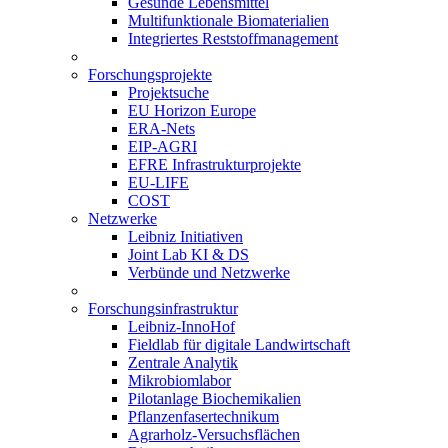
Gesunde Lebensmittel
Multifunktionale Biomaterialien
Integriertes Reststoffmanagement
Forschungsprojekte
Projektsuche
EU Horizon Europe
ERA-Nets
EIP-AGRI
EFRE Infrastrukturprojekte
EU-LIFE
COST
Netzwerke
Leibniz Initiativen
Joint Lab KI & DS
Verbünde und Netzwerke
Forschungsinfrastruktur
Leibniz-InnoHof
Fieldlab für digitale Landwirtschaft
Zentrale Analytik
Mikrobiomlabor
Pilotanlage Biochemikalien
Pflanzenfasertechnikum
Agrarholz-Versuchsflächen