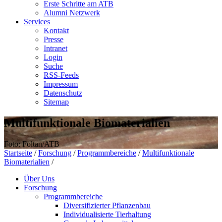
Erste Schritte am ATB
Alumni Netzwerk
Services
Kontakt
Presse
Intranet
Login
Suche
RSS-Feeds
Impressum
Datenschutz
Sitemap
Multifunktionale Biomaterialien
Foto: Foltan/ATB
Startseite
/
Forschung
/
Programmbereiche
/
Multifunktionale
Biomaterialien
/
Über Uns
Forschung
Programmbereiche
Diversifizierter Pflanzenbau
Individualisierte Tierhaltung