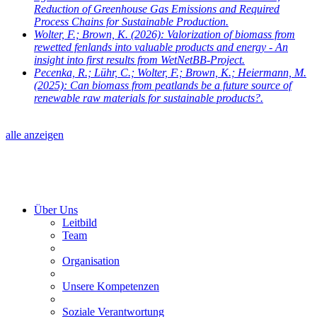
Reduction of Greenhouse Gas Emissions and Required
Process Chains for Sustainable Production.
Wolter, F.; Brown, K.
(2026): Valorization of biomass from
rewetted fenlands into valuable products and energy - An
insight into first results from WetNetBB-Project.
Pecenka, R.; Lühr, C.; Wolter, F.; Brown, K.; Heiermann, M.
(2025): Can biomass from peatlands be a future source of
renewable raw materials for sustainable products?.
alle anzeigen
Über Uns
Leitbild
Team
Organisation
Unsere Kompetenzen
Soziale Verantwortung