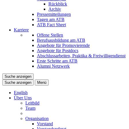
Rückblick
Archiv
Pressemitteilungen
Tagen am ATB
ATB Fact Sheet
Karriere
Offene Stellen
Berufsausbildung am ATB
Angebote für Promovierende
Angebote für Postdocs
Abschlussarbeiten, Praktika & Freiwilligendienst
Erste Schritte am ATB
Alumni Netzwerk
Suche anzeigen
Suche anzeigen
Menü
English
Über Uns
Leitbild
Team
Organisation
Vorstand
Vorstandsreferat