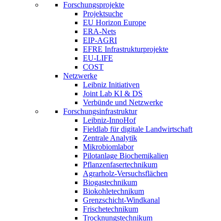
Forschungsprojekte
Projektsuche
EU Horizon Europe
ERA-Nets
EIP-AGRI
EFRE Infrastrukturprojekte
EU-LIFE
COST
Netzwerke
Leibniz Initiativen
Joint Lab KI & DS
Verbünde und Netzwerke
Forschungsinfrastruktur
Leibniz-InnoHof
Fieldlab für digitale Landwirtschaft
Zentrale Analytik
Mikrobiomlabor
Pilotanlage Biochemikalien
Pflanzenfasertechnikum
Agrarholz-Versuchsflächen
Biogastechnikum
Biokohletechnikum
Grenzschicht-Windkanal
Frischetechnikum
Trocknungstechnikum