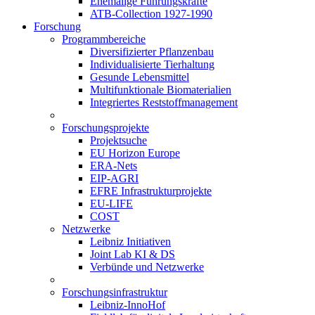
Ehemalige Führungskräfte
ATB-Collection 1927-1990
Forschung
Programmbereiche
Diversifizierter Pflanzenbau
Individualisierte Tierhaltung
Gesunde Lebensmittel
Multifunktionale Biomaterialien
Integriertes Reststoffmanagement
Forschungsprojekte
Projektsuche
EU Horizon Europe
ERA-Nets
EIP-AGRI
EFRE Infrastrukturprojekte
EU-LIFE
COST
Netzwerke
Leibniz Initiativen
Joint Lab KI & DS
Verbünde und Netzwerke
Forschungsinfrastruktur
Leibniz-InnoHof