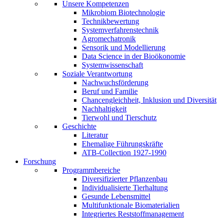
Unsere Kompetenzen
Mikrobiom Biotechnologie
Technikbewertung
Systemverfahrenstechnik
Agromechatronik
Sensorik und Modellierung
Data Science in der Bioökonomie
Systemwissenschaft
Soziale Verantwortung
Nachwuchsförderung
Beruf und Familie
Chancengleichheit, Inklusion und Diversität
Nachhaltigkeit
Tierwohl und Tierschutz
Geschichte
Literatur
Ehemalige Führungskräfte
ATB-Collection 1927-1990
Forschung
Programmbereiche
Diversifizierter Pflanzenbau
Individualisierte Tierhaltung
Gesunde Lebensmittel
Multifunktionale Biomaterialien
Integriertes Reststoffmanagement