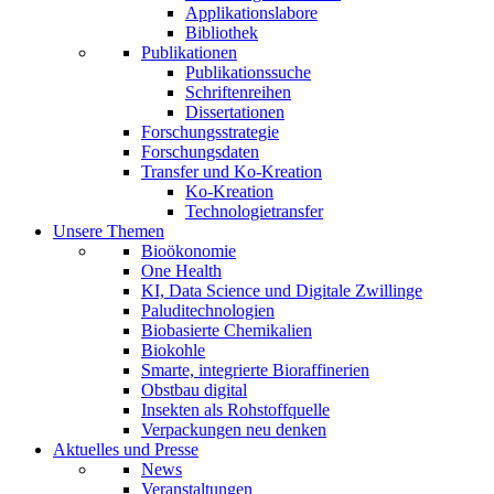
Applikationslabore
Bibliothek
Publikationen
Publikationssuche
Schriftenreihen
Dissertationen
Forschungsstrategie
Forschungsdaten
Transfer und Ko-Kreation
Ko-Kreation
Technologietransfer
Unsere Themen
Bioökonomie
One Health
KI, Data Science und Digitale Zwillinge
Paluditechnologien
Biobasierte Chemikalien
Biokohle
Smarte, integrierte Bioraffinerien
Obstbau digital
Insekten als Rohstoffquelle
Verpackungen neu denken
Aktuelles und Presse
News
Veranstaltungen