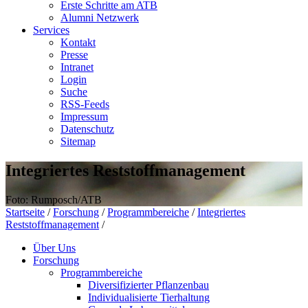
Erste Schritte am ATB
Alumni Netzwerk
Services
Kontakt
Presse
Intranet
Login
Suche
RSS-Feeds
Impressum
Datenschutz
Sitemap
Integriertes Reststoffmanagement
Foto: Rumposch/ATB
Startseite
/
Forschung
/
Programmbereiche
/
Integriertes
Reststoffmanagement
/
Über Uns
Forschung
Programmbereiche
Diversifizierter Pflanzenbau
Individualisierte Tierhaltung