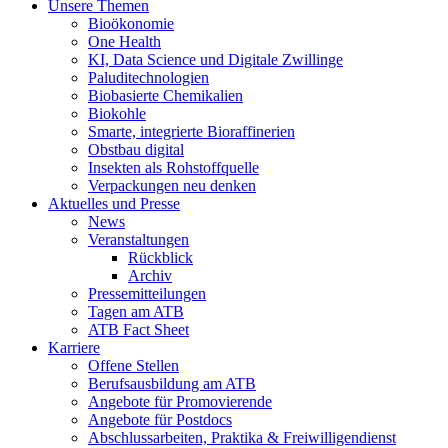
Unsere Themen
Bioökonomie
One Health
KI, Data Science und Digitale Zwillinge
Paluditechnologien
Biobasierte Chemikalien
Biokohle
Smarte, integrierte Bioraffinerien
Obstbau digital
Insekten als Rohstoffquelle
Verpackungen neu denken
Aktuelles und Presse
News
Veranstaltungen
Rückblick
Archiv
Pressemitteilungen
Tagen am ATB
ATB Fact Sheet
Karriere
Offene Stellen
Berufsausbildung am ATB
Angebote für Promovierende
Angebote für Postdocs
Abschlussarbeiten, Praktika & Freiwilligendienst