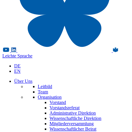
Leichte Sprache
DE
EN
Über Uns
Leitbild
Team
Organisation
Vorstand
Vorstandsreferat
Administrative Direktion
Wissenschaftliche Direktion
Mitgliederversammlung
Wissenschaftlicher Beirat