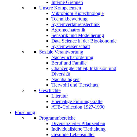
Interne Gremien
Unsere Kompetenzen
Mikrobiom Biotechnologie
Technikbewertung
Systemverfahrenstechnik
Agromechatronik
Sensorik und Modellierung
Data Science in der Bioökonomie
Systemwissenschaft
Soziale Verantwortung
Nachwuchsförderung
Beruf und Familie
Chancengleichheit, Inklusion und
Diversität
Nachhaltigkeit
Tierwohl und Tierschutz
Geschichte
Literatur
Ehemalige Führungskräfte
ATB-Collection 1927-1990
Forschung
Programmbereiche
Diversifizierter Pflanzenbau
Individualisierte Tierhaltung
Gesunde Lebensmittel