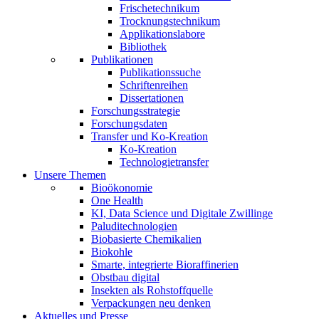
Frischetechnikum
Trocknungstechnikum
Applikationslabore
Bibliothek
Publikationen
Publikationssuche
Schriftenreihen
Dissertationen
Forschungsstrategie
Forschungsdaten
Transfer und Ko-Kreation
Ko-Kreation
Technologietransfer
Unsere Themen
Bioökonomie
One Health
KI, Data Science und Digitale Zwillinge
Paluditechnologien
Biobasierte Chemikalien
Biokohle
Smarte, integrierte Bioraffinerien
Obstbau digital
Insekten als Rohstoffquelle
Verpackungen neu denken
Aktuelles und Presse