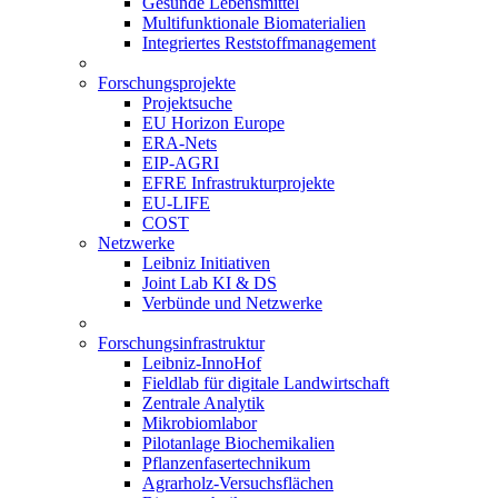
Gesunde Lebensmittel
Multifunktionale Biomaterialien
Integriertes Reststoffmanagement
Forschungsprojekte
Projektsuche
EU Horizon Europe
ERA-Nets
EIP-AGRI
EFRE Infrastrukturprojekte
EU-LIFE
COST
Netzwerke
Leibniz Initiativen
Joint Lab KI & DS
Verbünde und Netzwerke
Forschungsinfrastruktur
Leibniz-InnoHof
Fieldlab für digitale Landwirtschaft
Zentrale Analytik
Mikrobiomlabor
Pilotanlage Biochemikalien
Pflanzenfasertechnikum
Agrarholz-Versuchsflächen