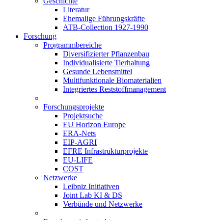
Geschichte
Literatur
Ehemalige Führungskräfte
ATB-Collection 1927-1990
Forschung
Programmbereiche
Diversifizierter Pflanzenbau
Individualisierte Tierhaltung
Gesunde Lebensmittel
Multifunktionale Biomaterialien
Integriertes Reststoffmanagement
Forschungsprojekte
Projektsuche
EU Horizon Europe
ERA-Nets
EIP-AGRI
EFRE Infrastrukturprojekte
EU-LIFE
COST
Netzwerke
Leibniz Initiativen
Joint Lab KI & DS
Verbünde und Netzwerke