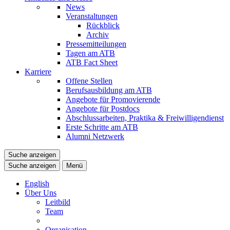
News
Veranstaltungen
Rückblick
Archiv
Pressemitteilungen
Tagen am ATB
ATB Fact Sheet
Karriere
Offene Stellen
Berufsausbildung am ATB
Angebote für Promovierende
Angebote für Postdocs
Abschlussarbeiten, Praktika & Freiwilligendienst
Erste Schritte am ATB
Alumni Netzwerk
Suche anzeigen
Suche anzeigen
Menü
English
Über Uns
Leitbild
Team
Organisation