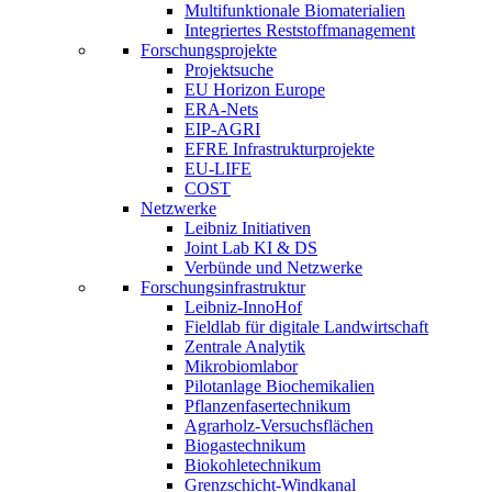
Multifunktionale Biomaterialien
Integriertes Reststoffmanagement
Forschungsprojekte
Projektsuche
EU Horizon Europe
ERA-Nets
EIP-AGRI
EFRE Infrastrukturprojekte
EU-LIFE
COST
Netzwerke
Leibniz Initiativen
Joint Lab KI & DS
Verbünde und Netzwerke
Forschungsinfrastruktur
Leibniz-InnoHof
Fieldlab für digitale Landwirtschaft
Zentrale Analytik
Mikrobiomlabor
Pilotanlage Biochemikalien
Pflanzenfasertechnikum
Agrarholz-Versuchsflächen
Biogastechnikum
Biokohletechnikum
Grenzschicht-Windkanal