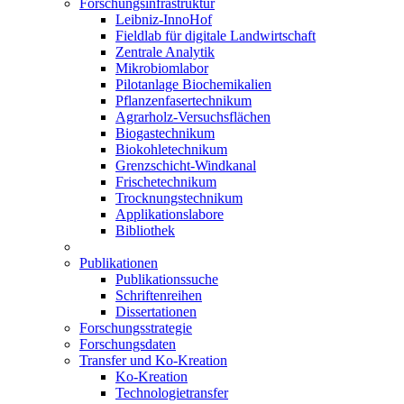
Forschungsinfrastruktur
Leibniz-InnoHof
Fieldlab für digitale Landwirtschaft
Zentrale Analytik
Mikrobiomlabor
Pilotanlage Biochemikalien
Pflanzenfasertechnikum
Agrarholz-Versuchsflächen
Biogastechnikum
Biokohletechnikum
Grenzschicht-Windkanal
Frischetechnikum
Trocknungstechnikum
Applikationslabore
Bibliothek
Publikationen
Publikationssuche
Schriftenreihen
Dissertationen
Forschungsstrategie
Forschungsdaten
Transfer und Ko-Kreation
Ko-Kreation
Technologietransfer