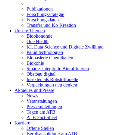
Publikationen
Forschungsstrategie
Forschungsdaten
Transfer und Ko-Kreation
Unsere Themen
Bioökonomie
One Health
KI, Data Science und Digitale Zwillinge
Paluditechnologien
Biobasierte Chemikalien
Biokohle
Smarte, integrierte Bioraffinerien
Obstbau digital
Insekten als Rohstoffquelle
Verpackungen neu denken
Aktuelles und Presse
News
Veranstaltungen
Pressemitteilungen
Tagen am ATB
ATB Fact Sheet
Karriere
Offene Stellen
Berufsausbildung am ATB