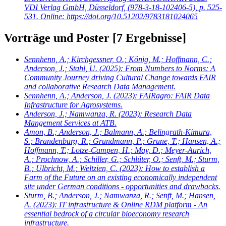
VDI Verlag GmbH, Düsseldorf, (978-3-18-102406-5), p. 525-
531. Online: https://doi.org/10.51202/9783181024065
Vorträge und Poster
[7 Ergebnisse]
Sennhenn, A.; Kirchgessner, O.; König, M.; Hoffmann, C.;
Anderson, J.; Stahl, U.
(2025): From Numbers to Norms: A
Community Journey driving Cultural Change towards FAIR
and collaborative Research Data Management.
Sennhenn, A.; Anderson, J.
(2023): FAIRagro: FAIR Data
Infrastructure for Agrosystems.
Anderson, J.; Namwanza, R.
(2023): Research Data
Mangement Services at ATB.
Amon, B.; Anderson, J.; Balmann, A.; Belingrath-Kimura,
S.; Brandenburg, R.; Grundmann, P.; Grune, T.; Hansen, A.;
Hoffmann, T.; Lotze-Campen, H.; May, D.; Meyer-Aurich,
A.; Prochnow, A.; Schiller, G.; Schlüter, O.; Senft, M.; Sturm,
B.; Ulbricht, M.; Weltzien, C.
(2023): How to establish a
Farm of the Future on an existing economically independent
site under German conditions - opportunities and drawbacks.
Sturm, B.; Anderson, J.; Namwanza, R.; Senft, M.; Hansen,
A.
(2023): IT infrastructure & Online RDM platform - An
essential bedrock of a circular bioeconomy research
infrastructure.