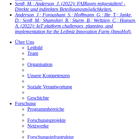
Senft, M.; Anderson, J.
(2022): FAIRagro mitgestalten! -
Direkte und indirekten Beteiligungsmöglichkeiten.
Anderson, J.; Foroushani, S.; Hoffmann, G.; Ilte, T.; Janke,
D.; Senft, M.; Shamshiri, R.; Sturm, B.; Weltzien, C.; Hansen,
A.
(2022): IoT platform challenges, planning, and
implementation for the Leibniz Innovation Farm (InnoHof).
Über Uns
Leitbild
Team
Organisation
Unsere Kompetenzen
Soziale Verantwortung
Geschichte
Forschung
Programmbereiche
Forschungsprojekte
Netzwerke
Forschungsinfrastruktur