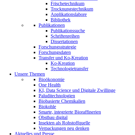
Frischetechnikum
Trocknungstechnikum
Applikationslabore
Bibliothek
Publikationen
Publikationssuche
Schriftenreihen
Dissertationen
Forschungsstrategie
Forschungsdaten
Transfer und Ko-Kreation
Ko-Kreation
Technologietransfer
Unsere Themen
Bioökonomie
One Health
KI, Data Science und Digitale Zwillinge
Paluditechnologien
Biobasierte Chemikalien
Biokohle
Smarte, integrierte Bioraffinerien
Obstbau digital
Insekten als Rohstoffquelle
Verpackungen neu denken
Aktuelles und Presse