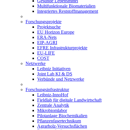
Gesunde Lebensmittel
Multifunktionale Biomaterialien
Integriertes Reststoffmanagement
Forschungsprojekte
Projektsuche
EU Horizon Europe
ERA-Nets
EIP-AGRI
EFRE Infrastrukturprojekte
EU-LIFE
COST
Netzwerke
Leibniz Initiativen
Joint Lab KI & DS
Verbünde und Netzwerke
Forschungsinfrastruktur
Leibniz-InnoHof
Fieldlab für digitale Landwirtschaft
Zentrale Analytik
Mikrobiomlabor
Pilotanlage Biochemikalien
Pflanzenfasertechnikum
Agrarholz-Versuchsflächen