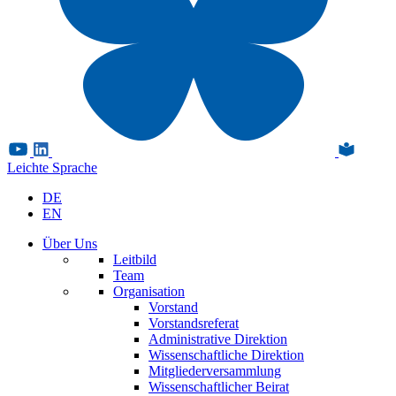
Leichte Sprache
DE
EN
Über Uns
Leitbild
Team
Organisation
Vorstand
Vorstandsreferat
Administrative Direktion
Wissenschaftliche Direktion
Mitgliederversammlung
Wissenschaftlicher Beirat