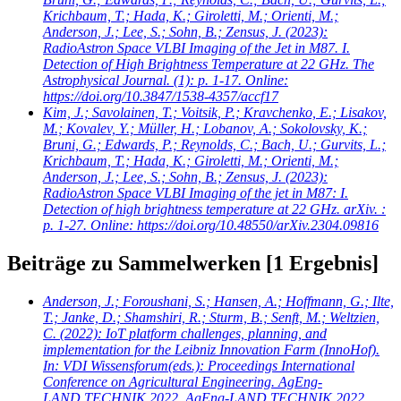
Krichbaum, T.; Hada, K.; Giroletti, M.; Orienti, M.;
Anderson, J.; Lee, S.; Sohn, B.; Zensus, J.
(2023):
RadioAstron Space VLBI Imaging of the Jet in M87. I.
Detection of High Brightness Temperature at 22 GHz. The
Astrophysical Journal. (1): p. 1-17. Online:
https://doi.org/10.3847/1538-4357/accf17
Kim, J.; Savolainen, T.; Voitsik, P.; Kravchenko, E.; Lisakov,
M.; Kovalev, Y.; Müller, H.; Lobanov, A.; Sokolovsky, K.;
Bruni, G.; Edwards, P.; Reynolds, C.; Bach, U.; Gurvits, L.;
Krichbaum, T.; Hada, K.; Giroletti, M.; Orienti, M.;
Anderson, J.; Lee, S.; Sohn, B.; Zensus, J.
(2023):
RadioAstron Space VLBI Imaging of the jet in M87: I.
Detection of high brightness temperature at 22 GHz. arXiv. :
p. 1-27. Online: https://doi.org/10.48550/arXiv.2304.09816
Beiträge zu Sammelwerken
[1 Ergebnis]
Anderson, J.; Foroushani, S.; Hansen, A.; Hoffmann, G.; Ilte,
T.; Janke, D.; Shamshiri, R.; Sturm, B.; Senft, M.; Weltzien,
C.
(2022): IoT platform challenges, planning, and
implementation for the Leibniz Innovation Farm (InnoHof).
In: VDI Wissensforum(eds.): Proceedings International
Conference on Agricultural Engineering. AgEng-
LAND.TECHNIK 2022. AgEng-LAND.TECHNIK 2022.