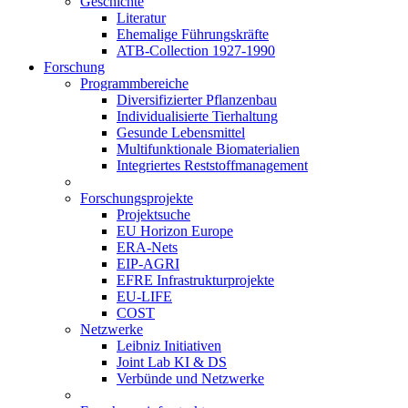
Geschichte
Literatur
Ehemalige Führungskräfte
ATB-Collection 1927-1990
Forschung
Programmbereiche
Diversifizierter Pflanzenbau
Individualisierte Tierhaltung
Gesunde Lebensmittel
Multifunktionale Biomaterialien
Integriertes Reststoffmanagement
Forschungsprojekte
Projektsuche
EU Horizon Europe
ERA-Nets
EIP-AGRI
EFRE Infrastrukturprojekte
EU-LIFE
COST
Netzwerke
Leibniz Initiativen
Joint Lab KI & DS
Verbünde und Netzwerke