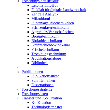
Forschungsinfrastruktur
Leibniz-InnoHof
Fieldlab für digitale Landwirtschaft
Zentrale Analytik
Mikrobiomlabor
Pilotanlage Biochemikalien
Pflanzenfasertechnikum
Agrarholz-Versuchsflächen
Biogastechnikum
Biokohletechnikum
Grenzschicht-Windkanal
Frischetechnikum
Trocknungstechnikum
Applikationslabore
Bibliothek
Publikationen
Publikationssuche
Schriftenreihen
Dissertationen
Forschungsstrategie
Forschungsdaten
Transfer und Ko-Kreation
Ko-Kreation
Technologietransfer