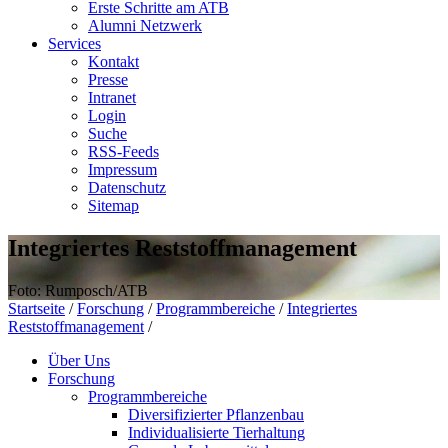
Erste Schritte am ATB
Alumni Netzwerk
Services
Kontakt
Presse
Intranet
Login
Suche
RSS-Feeds
Impressum
Datenschutz
Sitemap
Integriertes Reststoffmanagement
Foto: Rumposch/ATB
Startseite
/
Forschung
/
Programmbereiche
/
Integriertes
Reststoffmanagement
/
Über Uns
Forschung
Programmbereiche
Diversifizierter Pflanzenbau
Individualisierte Tierhaltung