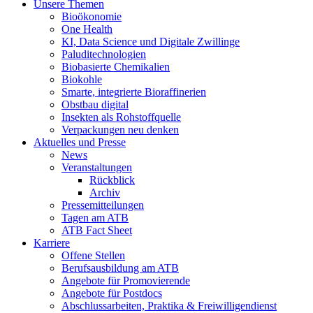
Unsere Themen
Bioökonomie
One Health
KI, Data Science und Digitale Zwillinge
Paluditechnologien
Biobasierte Chemikalien
Biokohle
Smarte, integrierte Bioraffinerien
Obstbau digital
Insekten als Rohstoffquelle
Verpackungen neu denken
Aktuelles und Presse
News
Veranstaltungen
Rückblick
Archiv
Pressemitteilungen
Tagen am ATB
ATB Fact Sheet
Karriere
Offene Stellen
Berufsausbildung am ATB
Angebote für Promovierende
Angebote für Postdocs
Abschlussarbeiten, Praktika & Freiwilligendienst