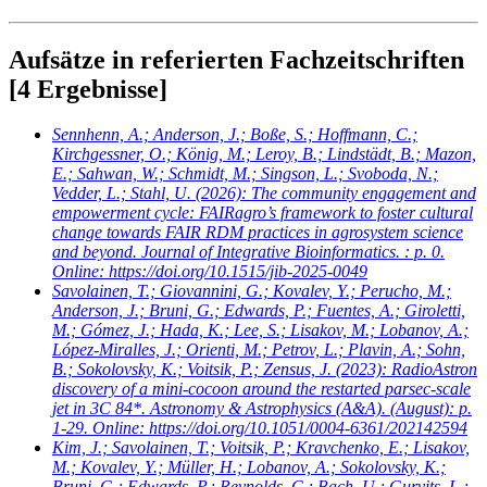
Aufsätze in referierten Fachzeitschriften
[4 Ergebnisse]
Sennhenn, A.; Anderson, J.; Boße, S.; Hoffmann, C.;
Kirchgessner, O.; König, M.; Leroy, B.; Lindstädt, B.; Mazon,
E.; Sahwan, W.; Schmidt, M.; Singson, L.; Svoboda, N.;
Vedder, L.; Stahl, U.
(2026): The community engagement and
empowerment cycle: FAIRagro’s framework to foster cultural
change towards FAIR RDM practices in agrosystem science
and beyond. Journal of Integrative Bioinformatics. : p. 0.
Online: https://doi.org/10.1515/jib-2025-0049
Savolainen, T.; Giovannini, G.; Kovalev, Y.; Perucho, M.;
Anderson, J.; Bruni, G.; Edwards, P.; Fuentes, A.; Giroletti,
M.; Gómez, J.; Hada, K.; Lee, S.; Lisakov, M.; Lobanov, A.;
López-Miralles, J.; Orienti, M.; Petrov, L.; Plavin, A.; Sohn,
B.; Sokolovsky, K.; Voitsik, P.; Zensus, J.
(2023): RadioAstron
discovery of a mini-cocoon around the restarted parsec-scale
jet in 3C 84*. Astronomy & Astrophysics (A&A). (August): p.
1-29. Online: https://doi.org/10.1051/0004-6361/202142594
Kim, J.; Savolainen, T.; Voitsik, P.; Kravchenko, E.; Lisakov,
M.; Kovalev, Y.; Müller, H.; Lobanov, A.; Sokolovsky, K.;
Bruni, G.; Edwards, P.; Reynolds, C.; Bach, U.; Gurvits, L.;