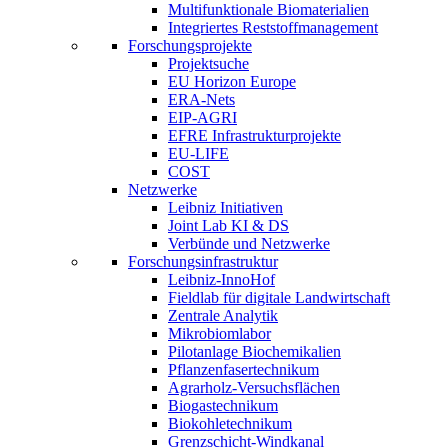
Multifunktionale Biomaterialien
Integriertes Reststoffmanagement
Forschungsprojekte
Projektsuche
EU Horizon Europe
ERA-Nets
EIP-AGRI
EFRE Infrastrukturprojekte
EU-LIFE
COST
Netzwerke
Leibniz Initiativen
Joint Lab KI & DS
Verbünde und Netzwerke
Forschungsinfrastruktur
Leibniz-InnoHof
Fieldlab für digitale Landwirtschaft
Zentrale Analytik
Mikrobiomlabor
Pilotanlage Biochemikalien
Pflanzenfasertechnikum
Agrarholz-Versuchsflächen
Biogastechnikum
Biokohletechnikum
Grenzschicht-Windkanal