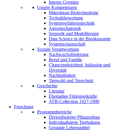
Interne Gremien
Unsere Kompetenzen
Mikrobiom Biotechnologie
Technikbewertung
Systemverfahrenstechnik
Agromechatronik
Sensorik und Modellierung
Data Science in der Bioökonomie
Systemwissenschaft
Soziale Verantwortung
Nachwuchsförderung
Beruf und Familie
Chancengleichheit, Inklusion und
Diversität
Nachhaltigkeit
Tierwohl und Tierschutz
Geschichte
Literatur
Ehemalige Führungskräfte
ATB-Collection 1927-1990
Forschung
Programmbereiche
Diversifizierter Pflanzenbau
Individualisierte Tierhaltung
Gesunde Lebensmittel