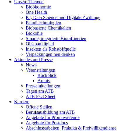
Unsere Themen
Bioökonomie
One Health
KI, Data Science und Digitale Zwillinge
Paluditechnologien
Biobasierte Chemikalien
Biokohle
Smarte, integrierte Bioraffinerien
Obstbau digital
Insekten als Rohstoffquelle
Verpackungen neu denken
Aktuelles und Presse
News
Veranstaltungen
Rückblick
Archiv
Pressemitteilungen
Tagen am ATB
ATB Fact Sheet
Karriere
Offene Stellen
Berufsausbildung am ATB
Angebote für Promovierende
Angebote für Postdocs
Abschlussarbeiten, Praktika & Freiwilligendienst