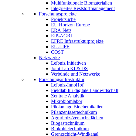
Multifunktionale Biomaterialien
Integriertes Reststoffmanagement
Forschungsprojekte
Projektsuche
EU Horizon Europe
ERA-Nets
EIP-AGRI
EFRE Infrastrukturprojekte
EU-LIFE
COST
Netzwerke
Leibniz Initiativen
Joint Lab KI & DS
Verbünde und Netzwerke
Forschungsinfrastruktur
Leibniz-InnoHof
Fieldlab für digitale Landwirtschaft
Zentrale Analytik
Mikrobiomlabor
Pilotanlage Biochemikalien
Pflanzenfasertechnikum
Agrarholz-Versuchsflächen
Biogastechnikum
Biokohletechnikum
Grenzschicht-Windkanal