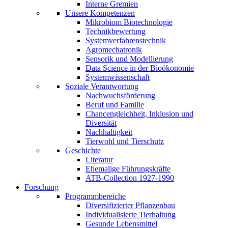
Interne Gremien
Unsere Kompetenzen
Mikrobiom Biotechnologie
Technikbewertung
Systemverfahrenstechnik
Agromechatronik
Sensorik und Modellierung
Data Science in der Bioökonomie
Systemwissenschaft
Soziale Verantwortung
Nachwuchsförderung
Beruf und Familie
Chancengleichheit, Inklusion und
Diversität
Nachhaltigkeit
Tierwohl und Tierschutz
Geschichte
Literatur
Ehemalige Führungskräfte
ATB-Collection 1927-1990
Forschung
Programmbereiche
Diversifizierter Pflanzenbau
Individualisierte Tierhaltung
Gesunde Lebensmittel