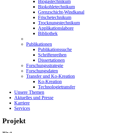
Biogastechnikum
Biokohletechnikum
Grenzschicht-Windkanal
Frischetechnikum
Trocknungstechnikum
Applikationslabore
Bibliothek
Publikationen
Publikationssuche
Schriftenreihen
Dissertationen
Forschungsstrategie
Forschungsdaten
Transfer und Ko-Kreation
Ko-Kreation
Technologietransfer
Unsere Themen
Aktuelles und Presse
Karriere
Services
Projekt