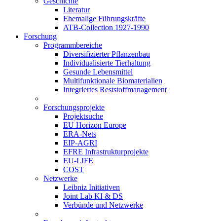
Geschichte
Literatur
Ehemalige Führungskräfte
ATB-Collection 1927-1990
Forschung
Programmbereiche
Diversifizierter Pflanzenbau
Individualisierte Tierhaltung
Gesunde Lebensmittel
Multifunktionale Biomaterialien
Integriertes Reststoffmanagement
Forschungsprojekte
Projektsuche
EU Horizon Europe
ERA-Nets
EIP-AGRI
EFRE Infrastrukturprojekte
EU-LIFE
COST
Netzwerke
Leibniz Initiativen
Joint Lab KI & DS
Verbünde und Netzwerke