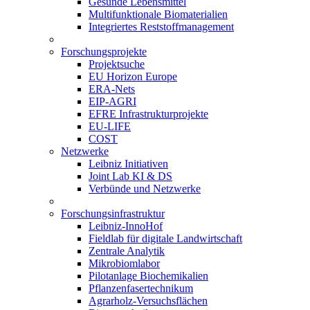
Gesunde Lebensmittel
Multifunktionale Biomaterialien
Integriertes Reststoffmanagement
Forschungsprojekte
Projektsuche
EU Horizon Europe
ERA-Nets
EIP-AGRI
EFRE Infrastrukturprojekte
EU-LIFE
COST
Netzwerke
Leibniz Initiativen
Joint Lab KI & DS
Verbünde und Netzwerke
Forschungsinfrastruktur
Leibniz-InnoHof
Fieldlab für digitale Landwirtschaft
Zentrale Analytik
Mikrobiomlabor
Pilotanlage Biochemikalien
Pflanzenfasertechnikum
Agrarholz-Versuchsflächen