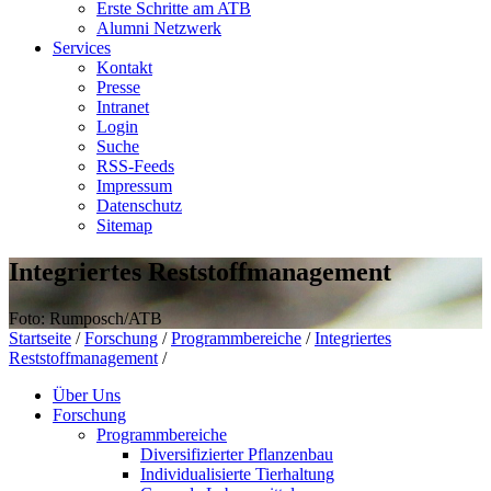
Erste Schritte am ATB
Alumni Netzwerk
Services
Kontakt
Presse
Intranet
Login
Suche
RSS-Feeds
Impressum
Datenschutz
Sitemap
Integriertes Reststoffmanagement
Foto: Rumposch/ATB
Startseite
/
Forschung
/
Programmbereiche
/
Integriertes
Reststoffmanagement
/
Über Uns
Forschung
Programmbereiche
Diversifizierter Pflanzenbau
Individualisierte Tierhaltung