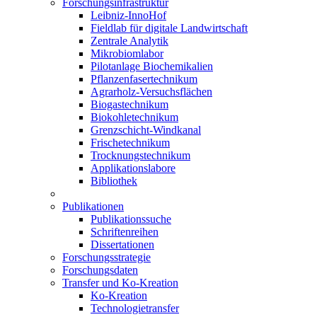
Forschungsinfrastruktur
Leibniz-InnoHof
Fieldlab für digitale Landwirtschaft
Zentrale Analytik
Mikrobiomlabor
Pilotanlage Biochemikalien
Pflanzenfasertechnikum
Agrarholz-Versuchsflächen
Biogastechnikum
Biokohletechnikum
Grenzschicht-Windkanal
Frischetechnikum
Trocknungstechnikum
Applikationslabore
Bibliothek
Publikationen
Publikationssuche
Schriftenreihen
Dissertationen
Forschungsstrategie
Forschungsdaten
Transfer und Ko-Kreation
Ko-Kreation
Technologietransfer