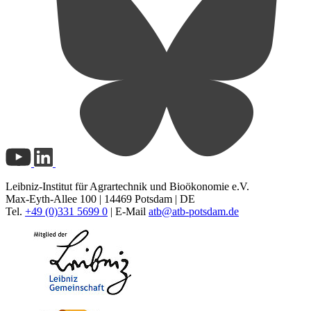
Leibniz-Institut für Agrartechnik und Bioökonomie e.V.
Max-Eyth-Allee 100 | 14469 Potsdam | DE
Tel.
+49 (0)331 5699 0
| E-Mail
atb@
atb-potsdam.de