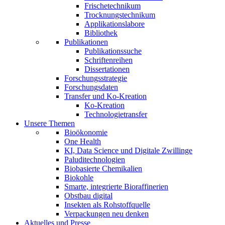
Frischetechnikum
Trocknungstechnikum
Applikationslabore
Bibliothek
Publikationen
Publikationssuche
Schriftenreihen
Dissertationen
Forschungsstrategie
Forschungsdaten
Transfer und Ko-Kreation
Ko-Kreation
Technologietransfer
Unsere Themen
Bioökonomie
One Health
KI, Data Science und Digitale Zwillinge
Paluditechnologien
Biobasierte Chemikalien
Biokohle
Smarte, integrierte Bioraffinerien
Obstbau digital
Insekten als Rohstoffquelle
Verpackungen neu denken
Aktuelles und Presse