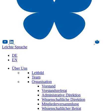
Leichte Sprache
DE
EN
Über Uns
Leitbild
Team
Organisation
Vorstand
Vorstandsreferat
Administrative Direktion
Wissenschaftliche Direktion
Mitgliederversammlung
Wissenschaftlicher Beirat