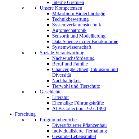
Interne Gremien
Unsere Kompetenzen
Mikrobiom Biotechnologie
Technikbewertung
Systemverfahrenstechnik
Agromechatronik
Sensorik und Modellierung
Data Science in der Bioökonomie
Systemwissenschaft
Soziale Verantwortung
Nachwuchsförderung
Beruf und Familie
Chancengleichheit, Inklusion und
Diversität
Nachhaltigkeit
Tierwohl und Tierschutz
Geschichte
Literatur
Ehemalige Führungskräfte
ATB-Collection 1927-1990
Forschung
Programmbereiche
Diversifizierter Pflanzenbau
Individualisierte Tierhaltung
Gesunde Lebensmittel