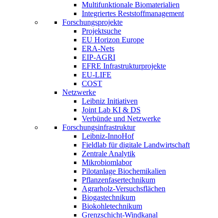
Multifunktionale Biomaterialien
Integriertes Reststoffmanagement
Forschungsprojekte
Projektsuche
EU Horizon Europe
ERA-Nets
EIP-AGRI
EFRE Infrastrukturprojekte
EU-LIFE
COST
Netzwerke
Leibniz Initiativen
Joint Lab KI & DS
Verbünde und Netzwerke
Forschungsinfrastruktur
Leibniz-InnoHof
Fieldlab für digitale Landwirtschaft
Zentrale Analytik
Mikrobiomlabor
Pilotanlage Biochemikalien
Pflanzenfasertechnikum
Agrarholz-Versuchsflächen
Biogastechnikum
Biokohletechnikum
Grenzschicht-Windkanal