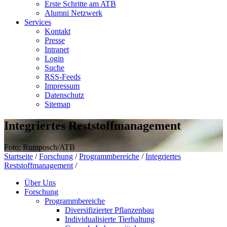
Erste Schritte am ATB
Alumni Netzwerk
Services
Kontakt
Presse
Intranet
Login
Suche
RSS-Feeds
Impressum
Datenschutz
Sitemap
Integriertes Reststoffmanagement
Foto: Rumposch/ATB
Startseite
/
Forschung
/
Programmbereiche
/
Integriertes
Reststoffmanagement
/
Über Uns
Forschung
Programmbereiche
Diversifizierter Pflanzenbau
Individualisierte Tierhaltung