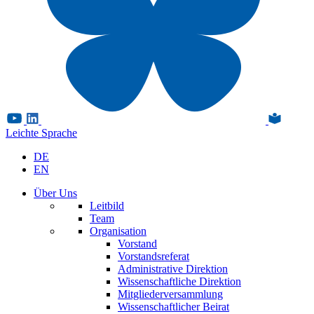
Leichte Sprache
DE
EN
Über Uns
Leitbild
Team
Organisation
Vorstand
Vorstandsreferat
Administrative Direktion
Wissenschaftliche Direktion
Mitgliederversammlung
Wissenschaftlicher Beirat