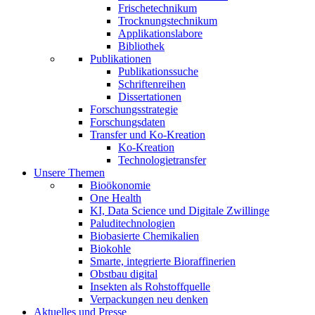
Frischetechnikum
Trocknungstechnikum
Applikationslabore
Bibliothek
Publikationen
Publikationssuche
Schriftenreihen
Dissertationen
Forschungsstrategie
Forschungsdaten
Transfer und Ko-Kreation
Ko-Kreation
Technologietransfer
Unsere Themen
Bioökonomie
One Health
KI, Data Science und Digitale Zwillinge
Paluditechnologien
Biobasierte Chemikalien
Biokohle
Smarte, integrierte Bioraffinerien
Obstbau digital
Insekten als Rohstoffquelle
Verpackungen neu denken
Aktuelles und Presse