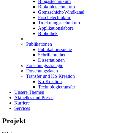
Biogastechnikum
Biokohletechnikum
Grenzschicht-Windkanal
Frischetechnikum
Trocknungstechnikum
Applikationslabore
Bibliothek
Publikationen
Publikationssuche
Schriftenreihen
Dissertationen
Forschungsstrategie
Forschungsdaten
Transfer und Ko-Kreation
Ko-Kreation
Technologietransfer
Unsere Themen
Aktuelles und Presse
Karriere
Services
Projekt