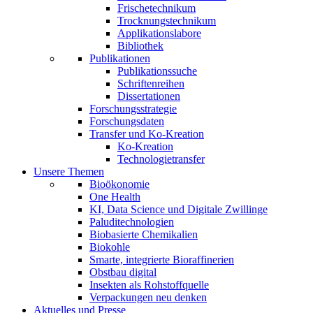
Frischetechnikum
Trocknungstechnikum
Applikationslabore
Bibliothek
Publikationen
Publikationssuche
Schriftenreihen
Dissertationen
Forschungsstrategie
Forschungsdaten
Transfer und Ko-Kreation
Ko-Kreation
Technologietransfer
Unsere Themen
Bioökonomie
One Health
KI, Data Science und Digitale Zwillinge
Paluditechnologien
Biobasierte Chemikalien
Biokohle
Smarte, integrierte Bioraffinerien
Obstbau digital
Insekten als Rohstoffquelle
Verpackungen neu denken
Aktuelles und Presse