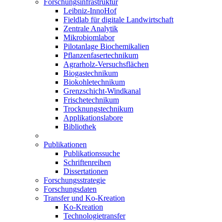
Forschungsinfrastruktur
Leibniz-InnoHof
Fieldlab für digitale Landwirtschaft
Zentrale Analytik
Mikrobiomlabor
Pilotanlage Biochemikalien
Pflanzenfasertechnikum
Agrarholz-Versuchsflächen
Biogastechnikum
Biokohletechnikum
Grenzschicht-Windkanal
Frischetechnikum
Trocknungstechnikum
Applikationslabore
Bibliothek
Publikationen
Publikationssuche
Schriftenreihen
Dissertationen
Forschungsstrategie
Forschungsdaten
Transfer und Ko-Kreation
Ko-Kreation
Technologietransfer