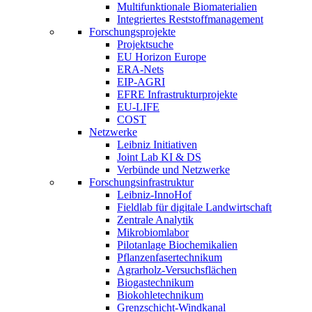
Multifunktionale Biomaterialien
Integriertes Reststoffmanagement
Forschungsprojekte
Projektsuche
EU Horizon Europe
ERA-Nets
EIP-AGRI
EFRE Infrastrukturprojekte
EU-LIFE
COST
Netzwerke
Leibniz Initiativen
Joint Lab KI & DS
Verbünde und Netzwerke
Forschungsinfrastruktur
Leibniz-InnoHof
Fieldlab für digitale Landwirtschaft
Zentrale Analytik
Mikrobiomlabor
Pilotanlage Biochemikalien
Pflanzenfasertechnikum
Agrarholz-Versuchsflächen
Biogastechnikum
Biokohletechnikum
Grenzschicht-Windkanal