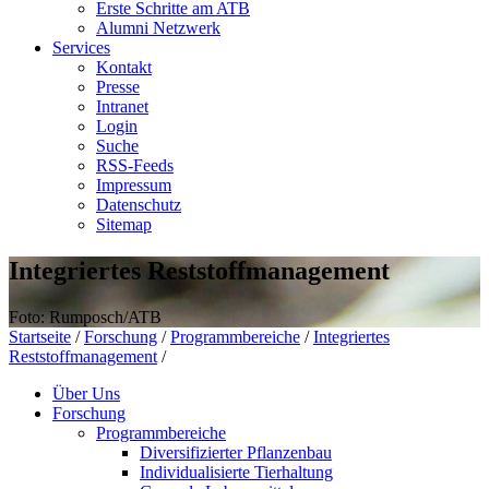
Erste Schritte am ATB
Alumni Netzwerk
Services
Kontakt
Presse
Intranet
Login
Suche
RSS-Feeds
Impressum
Datenschutz
Sitemap
Integriertes Reststoffmanagement
Foto: Rumposch/ATB
Startseite
/
Forschung
/
Programmbereiche
/
Integriertes
Reststoffmanagement
/
Über Uns
Forschung
Programmbereiche
Diversifizierter Pflanzenbau
Individualisierte Tierhaltung