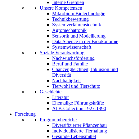
Interne Gremien
Unsere Kompetenzen
Mikrobiom Biotechnologie
Technikbewertung
Systemverfahrenstechnik
Agromechatronik
Sensorik und Modellierung
Data Science in der Bioökonomie
Systemwissenschaft
Soziale Verantwortung
Nachwuchsförderung
Beruf und Familie
Chancengleichheit, Inklusion und
Diversität
Nachhaltigkeit
Tierwohl und Tierschutz
Geschichte
Literatur
Ehemalige Führungskräfte
ATB-Collection 1927-1990
Forschung
Programmbereiche
Diversifizierter Pflanzenbau
Individualisierte Tierhaltung
Gesunde Lebensmittel