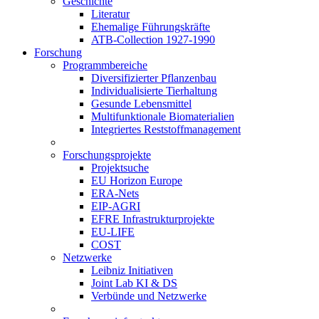
Geschichte
Literatur
Ehemalige Führungskräfte
ATB-Collection 1927-1990
Forschung
Programmbereiche
Diversifizierter Pflanzenbau
Individualisierte Tierhaltung
Gesunde Lebensmittel
Multifunktionale Biomaterialien
Integriertes Reststoffmanagement
Forschungsprojekte
Projektsuche
EU Horizon Europe
ERA-Nets
EIP-AGRI
EFRE Infrastrukturprojekte
EU-LIFE
COST
Netzwerke
Leibniz Initiativen
Joint Lab KI & DS
Verbünde und Netzwerke