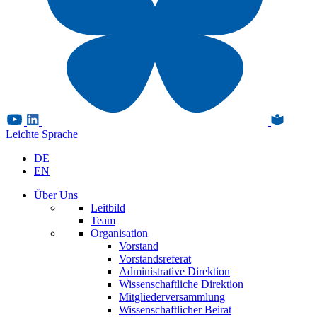
Leichte Sprache
DE
EN
Über Uns
Leitbild
Team
Organisation
Vorstand
Vorstandsreferat
Administrative Direktion
Wissenschaftliche Direktion
Mitgliederversammlung
Wissenschaftlicher Beirat