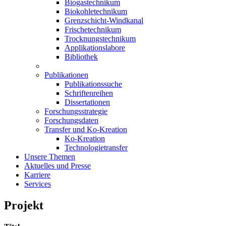
Biogastechnikum
Biokohletechnikum
Grenzschicht-Windkanal
Frischetechnikum
Trocknungstechnikum
Applikationslabore
Bibliothek
Publikationen
Publikationssuche
Schriftenreihen
Dissertationen
Forschungsstrategie
Forschungsdaten
Transfer und Ko-Kreation
Ko-Kreation
Technologietransfer
Unsere Themen
Aktuelles und Presse
Karriere
Services
Projekt