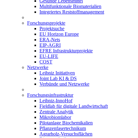
Gesunde Lebensmittel
Multifunktionale Biomaterialien
Integriertes Reststoffmanagement
Forschungsprojekte
Projektsuche
EU Horizon Europe
ERA-Nets
EIP-AGRI
EFRE Infrastrukturprojekte
EU-LIFE
COST
Netzwerke
Leibniz Initiativen
Joint Lab KI & DS
Verbünde und Netzwerke
Forschungsinfrastruktur
Leibniz-InnoHof
Fieldlab für digitale Landwirtschaft
Zentrale Analytik
Mikrobiomlabor
Pilotanlage Biochemikalien
Pflanzenfasertechnikum
Agrarholz-Versuchsflächen