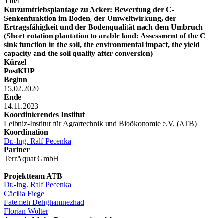
Titel
Kurzumtriebsplantage zu Acker: Bewertung der C-
Senkenfunktion im Boden, der Umweltwirkung, der
Ertragsfähigkeit und der Bodenqualität nach dem Umbruch
(Short rotation plantation to arable land: Assessment of the C
sink function in the soil, the environmental impact, the yield
capacity and the soil quality after conversion)
Kürzel
PostKUP
Beginn
15.02.2020
Ende
14.11.2023
Koordinierendes Institut
Leibniz-Institut für Agrartechnik und Bioökonomie e.V. (ATB)
Koordination
Dr.-Ing. Ralf Pecenka
Partner
TerrAquat GmbH
Projektteam ATB
Dr.-Ing. Ralf Pecenka
Cäcilia Fiege
Fatemeh Dehghaninezhad
Florian Wolter