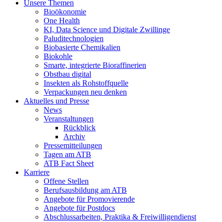
Unsere Themen
Bioökonomie
One Health
KI, Data Science und Digitale Zwillinge
Paluditechnologien
Biobasierte Chemikalien
Biokohle
Smarte, integrierte Bioraffinerien
Obstbau digital
Insekten als Rohstoffquelle
Verpackungen neu denken
Aktuelles und Presse
News
Veranstaltungen
Rückblick
Archiv
Pressemitteilungen
Tagen am ATB
ATB Fact Sheet
Karriere
Offene Stellen
Berufsausbildung am ATB
Angebote für Promovierende
Angebote für Postdocs
Abschlussarbeiten, Praktika & Freiwilligendienst