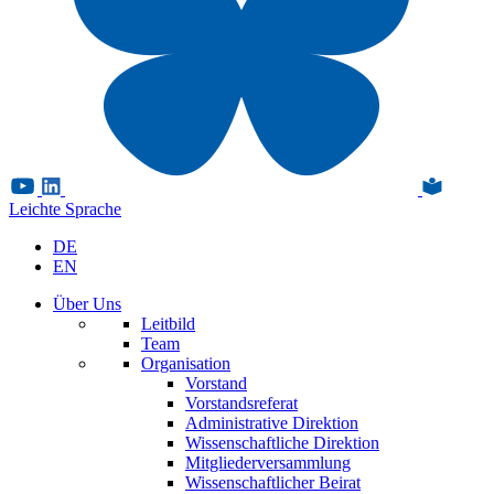
Leichte Sprache
DE
EN
Über Uns
Leitbild
Team
Organisation
Vorstand
Vorstandsreferat
Administrative Direktion
Wissenschaftliche Direktion
Mitgliederversammlung
Wissenschaftlicher Beirat