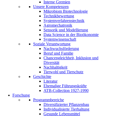
Interne Gremien
Unsere Kompetenzen
Mikrobiom Biotechnologie
Technikbewertung
Systemverfahrenstechnik
Agromechatronik
Sensorik und Modellierung
Data Science in der Bioökonomie
Systemwissenschaft
Soziale Verantwortung
Nachwuchsförderung
Beruf und Familie
Chancengleichheit, Inklusion und
Diversität
Nachhaltigkeit
Tierwohl und Tierschutz
Geschichte
Literatur
Ehemalige Führungskräfte
ATB-Collection 1927-1990
Forschung
Programmbereiche
Diversifizierter Pflanzenbau
Individualisierte Tierhaltung
Gesunde Lebensmittel