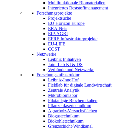
Multifunktionale Biomaterialien
Integriertes Reststoffmanagement
Forschungsprojekte
Projektsuche
EU Horizon Europe
ERA-Nets
EIP-AGRI
EFRE Infrastrukturprojekte
EU-LIFE
COST
Netzwerke
Leibniz Initiativen
Joint Lab KI & DS
Verbünde und Netzwerke
Forschungsinfrastruktur
Leibniz-InnoHof
Fieldlab für digitale Landwirtschaft
Zentrale Analytik
Mikrobiomlabor
Pilotanlage Biochemikalien
Pflanzenfasertechnikum
Agrarholz-Versuchsflächen
Biogastechnikum
Biokohletechnikum
Grenzschicht-Windkanal