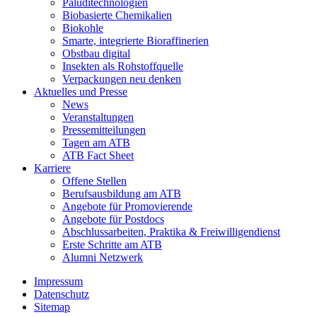
Paluditechnologien
Biobasierte Chemikalien
Biokohle
Smarte, integrierte Bioraffinerien
Obstbau digital
Insekten als Rohstoffquelle
Verpackungen neu denken
Aktuelles und Presse
News
Veranstaltungen
Pressemitteilungen
Tagen am ATB
ATB Fact Sheet
Karriere
Offene Stellen
Berufsausbildung am ATB
Angebote für Promovierende
Angebote für Postdocs
Abschlussarbeiten, Praktika & Freiwilligendienst
Erste Schritte am ATB
Alumni Netzwerk
Impressum
Datenschutz
Sitemap