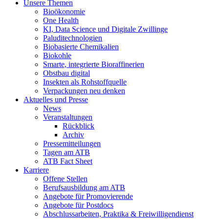
Unsere Themen
Bioökonomie
One Health
KI, Data Science und Digitale Zwillinge
Paluditechnologien
Biobasierte Chemikalien
Biokohle
Smarte, integrierte Bioraffinerien
Obstbau digital
Insekten als Rohstoffquelle
Verpackungen neu denken
Aktuelles und Presse
News
Veranstaltungen
Rückblick
Archiv
Pressemitteilungen
Tagen am ATB
ATB Fact Sheet
Karriere
Offene Stellen
Berufsausbildung am ATB
Angebote für Promovierende
Angebote für Postdocs
Abschlussarbeiten, Praktika & Freiwilligendienst