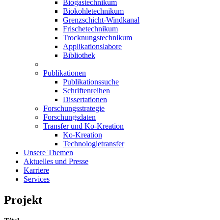
Biogastechnikum
Biokohletechnikum
Grenzschicht-Windkanal
Frischetechnikum
Trocknungstechnikum
Applikationslabore
Bibliothek
Publikationen
Publikationssuche
Schriftenreihen
Dissertationen
Forschungsstrategie
Forschungsdaten
Transfer und Ko-Kreation
Ko-Kreation
Technologietransfer
Unsere Themen
Aktuelles und Presse
Karriere
Services
Projekt