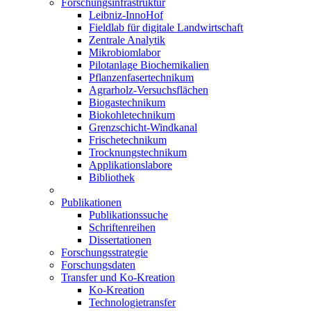
Forschungsinfrastruktur
Leibniz-InnoHof
Fieldlab für digitale Landwirtschaft
Zentrale Analytik
Mikrobiomlabor
Pilotanlage Biochemikalien
Pflanzenfasertechnikum
Agrarholz-Versuchsflächen
Biogastechnikum
Biokohletechnikum
Grenzschicht-Windkanal
Frischetechnikum
Trocknungstechnikum
Applikationslabore
Bibliothek
Publikationen
Publikationssuche
Schriftenreihen
Dissertationen
Forschungsstrategie
Forschungsdaten
Transfer und Ko-Kreation
Ko-Kreation
Technologietransfer