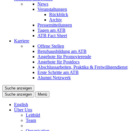
News
Veranstaltungen
Rückblick
Archiv
Pressemitteilungen
Tagen am ATB
ATB Fact Sheet
Karriere
Offene Stellen
Berufsausbildung am ATB
Angebote für Promovierende
Angebote für Postdocs
Abschlussarbeiten, Praktika & Freiwilligendienst
Erste Schritte am ATB
Alumni Netzwerk
Suche anzeigen
Suche anzeigen
Menü
English
Über Uns
Leitbild
Team
Organisation