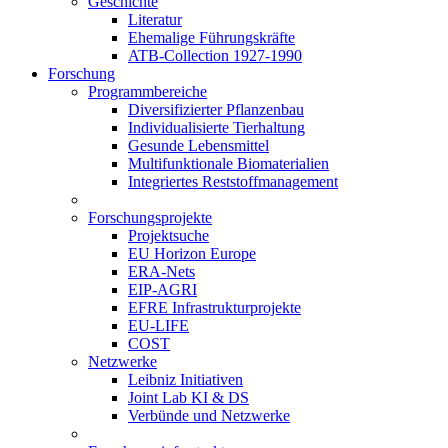
Geschichte
Literatur
Ehemalige Führungskräfte
ATB-Collection 1927-1990
Forschung
Programmbereiche
Diversifizierter Pflanzenbau
Individualisierte Tierhaltung
Gesunde Lebensmittel
Multifunktionale Biomaterialien
Integriertes Reststoffmanagement
Forschungsprojekte
Projektsuche
EU Horizon Europe
ERA-Nets
EIP-AGRI
EFRE Infrastrukturprojekte
EU-LIFE
COST
Netzwerke
Leibniz Initiativen
Joint Lab KI & DS
Verbünde und Netzwerke