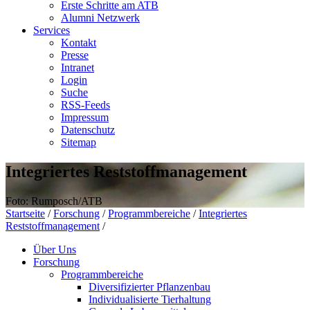
Erste Schritte am ATB
Alumni Netzwerk
Services
Kontakt
Presse
Intranet
Login
Suche
RSS-Feeds
Impressum
Datenschutz
Sitemap
Integriertes Reststoffmanagement
Foto: Rumposch/ATB
Startseite
/
Forschung
/
Programmbereiche
/
Integriertes
Reststoffmanagement
/
Über Uns
Forschung
Programmbereiche
Diversifizierter Pflanzenbau
Individualisierte Tierhaltung