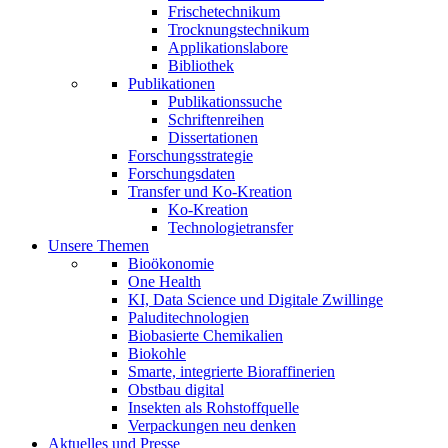
Frischetechnikum
Trocknungstechnikum
Applikationslabore
Bibliothek
Publikationen
Publikationssuche
Schriftenreihen
Dissertationen
Forschungsstrategie
Forschungsdaten
Transfer und Ko-Kreation
Ko-Kreation
Technologietransfer
Unsere Themen
Bioökonomie
One Health
KI, Data Science und Digitale Zwillinge
Paluditechnologien
Biobasierte Chemikalien
Biokohle
Smarte, integrierte Bioraffinerien
Obstbau digital
Insekten als Rohstoffquelle
Verpackungen neu denken
Aktuelles und Presse