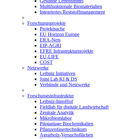
Gesunde Lebensmittel
Multifunktionale Biomaterialien
Integriertes Reststoffmanagement
Forschungsprojekte
Projektsuche
EU Horizon Europe
ERA-Nets
EIP-AGRI
EFRE Infrastrukturprojekte
EU-LIFE
COST
Netzwerke
Leibniz Initiativen
Joint Lab KI & DS
Verbünde und Netzwerke
Forschungsinfrastruktur
Leibniz-InnoHof
Fieldlab für digitale Landwirtschaft
Zentrale Analytik
Mikrobiomlabor
Pilotanlage Biochemikalien
Pflanzenfasertechnikum
Agrarholz-Versuchsflächen