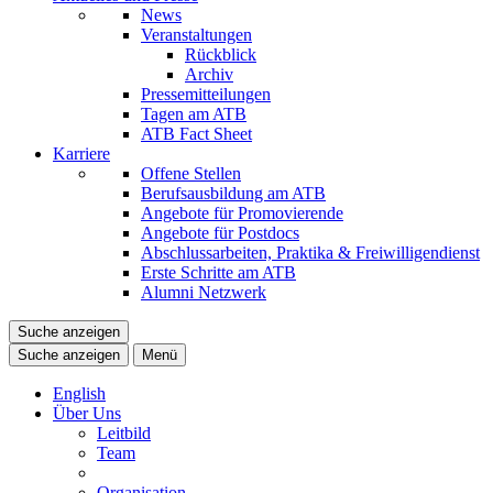
News
Veranstaltungen
Rückblick
Archiv
Pressemitteilungen
Tagen am ATB
ATB Fact Sheet
Karriere
Offene Stellen
Berufsausbildung am ATB
Angebote für Promovierende
Angebote für Postdocs
Abschlussarbeiten, Praktika & Freiwilligendienst
Erste Schritte am ATB
Alumni Netzwerk
Suche anzeigen
Suche anzeigen
Menü
English
Über Uns
Leitbild
Team
Organisation