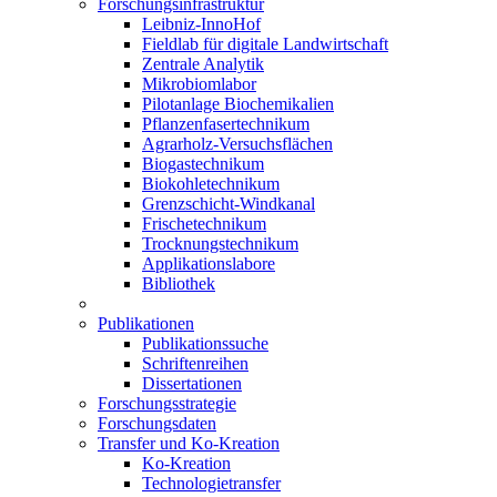
Forschungsinfrastruktur
Leibniz-InnoHof
Fieldlab für digitale Landwirtschaft
Zentrale Analytik
Mikrobiomlabor
Pilotanlage Biochemikalien
Pflanzenfasertechnikum
Agrarholz-Versuchsflächen
Biogastechnikum
Biokohletechnikum
Grenzschicht-Windkanal
Frischetechnikum
Trocknungstechnikum
Applikationslabore
Bibliothek
Publikationen
Publikationssuche
Schriftenreihen
Dissertationen
Forschungsstrategie
Forschungsdaten
Transfer und Ko-Kreation
Ko-Kreation
Technologietransfer