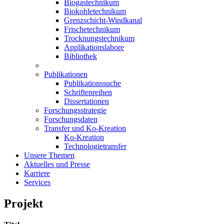
Biogastechnikum
Biokohletechnikum
Grenzschicht-Windkanal
Frischetechnikum
Trocknungstechnikum
Applikationslabore
Bibliothek
Publikationen
Publikationssuche
Schriftenreihen
Dissertationen
Forschungsstrategie
Forschungsdaten
Transfer und Ko-Kreation
Ko-Kreation
Technologietransfer
Unsere Themen
Aktuelles und Presse
Karriere
Services
Projekt