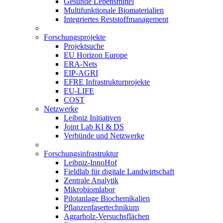
Gesunde Lebensmittel
Multifunktionale Biomaterialien
Integriertes Reststoffmanagement
Forschungsprojekte
Projektsuche
EU Horizon Europe
ERA-Nets
EIP-AGRI
EFRE Infrastrukturprojekte
EU-LIFE
COST
Netzwerke
Leibniz Initiativen
Joint Lab KI & DS
Verbünde und Netzwerke
Forschungsinfrastruktur
Leibniz-InnoHof
Fieldlab für digitale Landwirtschaft
Zentrale Analytik
Mikrobiomlabor
Pilotanlage Biochemikalien
Pflanzenfasertechnikum
Agrarholz-Versuchsflächen