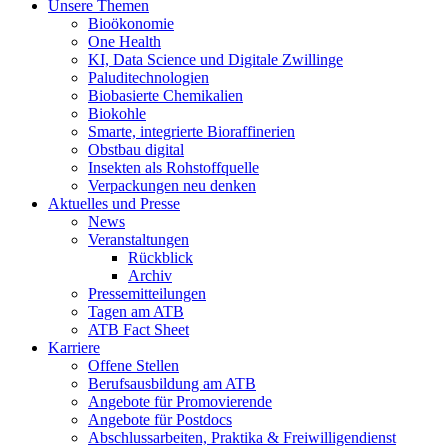
Unsere Themen
Bioökonomie
One Health
KI, Data Science und Digitale Zwillinge
Paluditechnologien
Biobasierte Chemikalien
Biokohle
Smarte, integrierte Bioraffinerien
Obstbau digital
Insekten als Rohstoffquelle
Verpackungen neu denken
Aktuelles und Presse
News
Veranstaltungen
Rückblick
Archiv
Pressemitteilungen
Tagen am ATB
ATB Fact Sheet
Karriere
Offene Stellen
Berufsausbildung am ATB
Angebote für Promovierende
Angebote für Postdocs
Abschlussarbeiten, Praktika & Freiwilligendienst