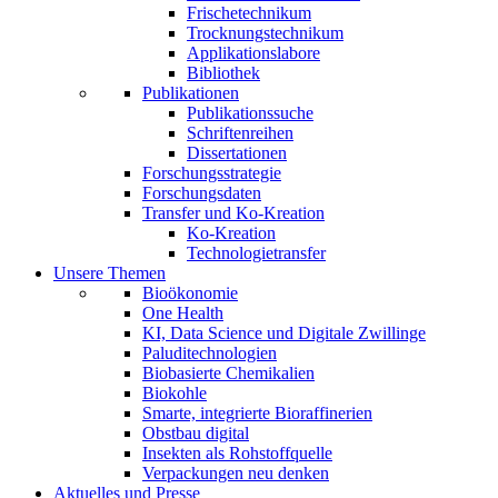
Frischetechnikum
Trocknungstechnikum
Applikationslabore
Bibliothek
Publikationen
Publikationssuche
Schriftenreihen
Dissertationen
Forschungsstrategie
Forschungsdaten
Transfer und Ko-Kreation
Ko-Kreation
Technologietransfer
Unsere Themen
Bioökonomie
One Health
KI, Data Science und Digitale Zwillinge
Paluditechnologien
Biobasierte Chemikalien
Biokohle
Smarte, integrierte Bioraffinerien
Obstbau digital
Insekten als Rohstoffquelle
Verpackungen neu denken
Aktuelles und Presse