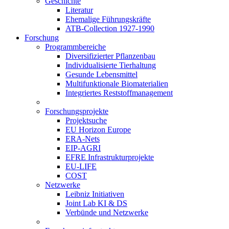
Geschichte
Literatur
Ehemalige Führungskräfte
ATB-Collection 1927-1990
Forschung
Programmbereiche
Diversifizierter Pflanzenbau
Individualisierte Tierhaltung
Gesunde Lebensmittel
Multifunktionale Biomaterialien
Integriertes Reststoffmanagement
Forschungsprojekte
Projektsuche
EU Horizon Europe
ERA-Nets
EIP-AGRI
EFRE Infrastrukturprojekte
EU-LIFE
COST
Netzwerke
Leibniz Initiativen
Joint Lab KI & DS
Verbünde und Netzwerke