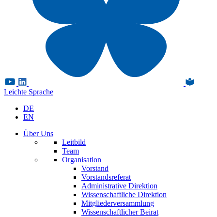
Leichte Sprache
DE
EN
Über Uns
Leitbild
Team
Organisation
Vorstand
Vorstandsreferat
Administrative Direktion
Wissenschaftliche Direktion
Mitgliederversammlung
Wissenschaftlicher Beirat