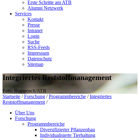
Erste Schritte am ATB
Alumni Netzwerk
Services
Kontakt
Presse
Intranet
Login
Suche
RSS-Feeds
Impressum
Datenschutz
Sitemap
Integriertes Reststoffmanagement
Foto: Rumposch/ATB
Startseite
/
Forschung
/
Programmbereiche
/
Integriertes
Reststoffmanagement
/
Über Uns
Forschung
Programmbereiche
Diversifizierter Pflanzenbau
Individualisierte Tierhaltung