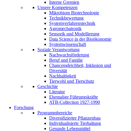
Interne Gremien
Unsere Kompetenzen
Mikrobiom Biotechnologie
Technikbewertung
Systemverfahrenstechnik
Agromechatronik
Sensorik und Modellierung
Data Science in der Bioökonomie
Systemwissenschaft
Soziale Verantwortung
Nachwuchsförderung
Beruf und Familie
Chancengleichheit, Inklusion und
Diversität
Nachhaltigkeit
Tierwohl und Tierschutz
Geschichte
Literatur
Ehemalige Führungskräfte
ATB-Collection 1927-1990
Forschung
Programmbereiche
Diversifizierter Pflanzenbau
Individualisierte Tierhaltung
Gesunde Lebensmittel