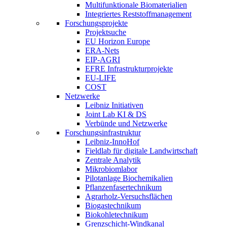
Multifunktionale Biomaterialien
Integriertes Reststoffmanagement
Forschungsprojekte
Projektsuche
EU Horizon Europe
ERA-Nets
EIP-AGRI
EFRE Infrastrukturprojekte
EU-LIFE
COST
Netzwerke
Leibniz Initiativen
Joint Lab KI & DS
Verbünde und Netzwerke
Forschungsinfrastruktur
Leibniz-InnoHof
Fieldlab für digitale Landwirtschaft
Zentrale Analytik
Mikrobiomlabor
Pilotanlage Biochemikalien
Pflanzenfasertechnikum
Agrarholz-Versuchsflächen
Biogastechnikum
Biokohletechnikum
Grenzschicht-Windkanal