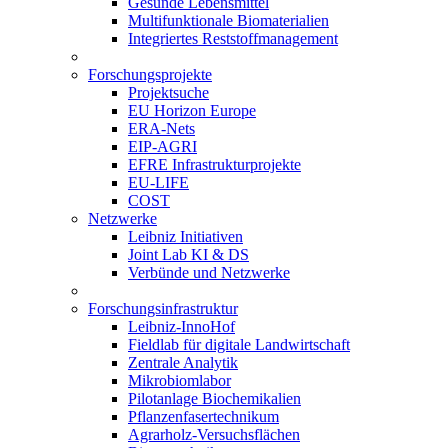
Gesunde Lebensmittel
Multifunktionale Biomaterialien
Integriertes Reststoffmanagement
Forschungsprojekte
Projektsuche
EU Horizon Europe
ERA-Nets
EIP-AGRI
EFRE Infrastrukturprojekte
EU-LIFE
COST
Netzwerke
Leibniz Initiativen
Joint Lab KI & DS
Verbünde und Netzwerke
Forschungsinfrastruktur
Leibniz-InnoHof
Fieldlab für digitale Landwirtschaft
Zentrale Analytik
Mikrobiomlabor
Pilotanlage Biochemikalien
Pflanzenfasertechnikum
Agrarholz-Versuchsflächen