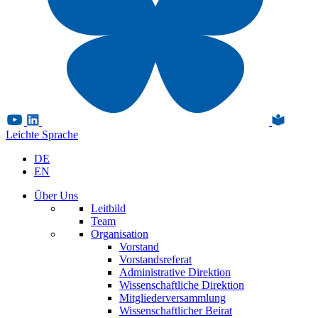
Leichte Sprache
DE
EN
Über Uns
Leitbild
Team
Organisation
Vorstand
Vorstandsreferat
Administrative Direktion
Wissenschaftliche Direktion
Mitgliederversammlung
Wissenschaftlicher Beirat