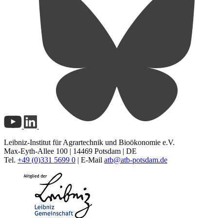
Leibniz-Institut für Agrartechnik und Bioökonomie e.V.
Max-Eyth-Allee 100 | 14469 Potsdam | DE
Tel.
+49 (0)331 5699 0
| E-Mail
atb@
atb-potsdam.de