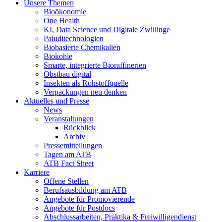
Unsere Themen
Bioökonomie
One Health
KI, Data Science und Digitale Zwillinge
Paluditechnologien
Biobasierte Chemikalien
Biokohle
Smarte, integrierte Bioraffinerien
Obstbau digital
Insekten als Rohstoffquelle
Verpackungen neu denken
Aktuelles und Presse
News
Veranstaltungen
Rückblick
Archiv
Pressemitteilungen
Tagen am ATB
ATB Fact Sheet
Karriere
Offene Stellen
Berufsausbildung am ATB
Angebote für Promovierende
Angebote für Postdocs
Abschlussarbeiten, Praktika & Freiwilligendienst