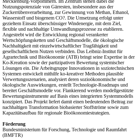
Mecklenburg-Vorpommern. Im Zentrum stehen dabei die
Nutzungspotenziale von Gärresten, insbesondere aus der
Zuckerrübenverarbeitung, zur Gewinnung von Methan, Ethanol,
Wasserstoff und biogenem CO?. Die Umsetzung erfolgt unter
gezieltem Einsatz überschüssiger Windenergie, mit dem Ziel,
flexible und nachhaltige Umwandlungsprozesse zu etablieren.
Angestrebt wird die Entwicklung regional verankerter
Wertschöpfungsketten und Geschäftsmodelle, die ökologische
Nachhaltigkeit mit einzelwirtschaftlicher Tragfähigkeit und
gesellschaftlichem Nutzen verbinden. Das Leibniz-Institut für
Agrartechnik und Bioökonomie (ATB) bringt seine Expertise in der
Ko-Kreation sowie der partizipativen Bewertung systemischer
Lösungen ein. Die Arbeitsgruppe Innovationen in soziotechnischen
Systemen entwickelt mithilfe ko-kreativer Methoden plausible
Verwertungsszenarien, analysiert deren sozioökonomische und
ökologische Auswirkungen, erstellt Technologie-Roadmaps und
bereitet Geschäftsmodelle vor. Flankierend werden modellgestützte
Bewertungsinstrumente auf Basis eines integrierten Systemmodells
konzipiert. Das Projekt liefert damit einen bedeutenden Beitrag zur
nachhaltigen Transformation biobasierter Stoffströme sowie zum
Kapazitätsaufbau für regionale Bioökonomiestrategien.
Förderung
Bundesministerium für Forschung, Technologie und Raumfahrt
(BMFTR)