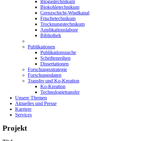
Biogastechnikum
Biokohletechnikum
Grenzschicht-Windkanal
Frischetechnikum
Trocknungstechnikum
Applikationslabore
Bibliothek
Publikationen
Publikationssuche
Schriftenreihen
Dissertationen
Forschungsstrategie
Forschungsdaten
Transfer und Ko-Kreation
Ko-Kreation
Technologietransfer
Unsere Themen
Aktuelles und Presse
Karriere
Services
Projekt