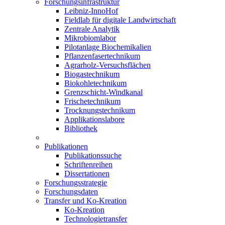
Forschungsinfrastruktur
Leibniz-InnoHof
Fieldlab für digitale Landwirtschaft
Zentrale Analytik
Mikrobiomlabor
Pilotanlage Biochemikalien
Pflanzenfasertechnikum
Agrarholz-Versuchsflächen
Biogastechnikum
Biokohletechnikum
Grenzschicht-Windkanal
Frischetechnikum
Trocknungstechnikum
Applikationslabore
Bibliothek
Publikationen
Publikationssuche
Schriftenreihen
Dissertationen
Forschungsstrategie
Forschungsdaten
Transfer und Ko-Kreation
Ko-Kreation
Technologietransfer