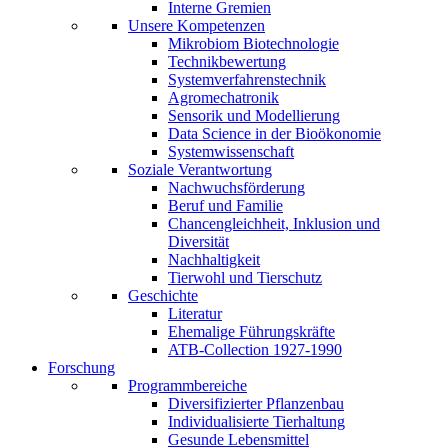
Interne Gremien
Unsere Kompetenzen
Mikrobiom Biotechnologie
Technikbewertung
Systemverfahrenstechnik
Agromechatronik
Sensorik und Modellierung
Data Science in der Bioökonomie
Systemwissenschaft
Soziale Verantwortung
Nachwuchsförderung
Beruf und Familie
Chancengleichheit, Inklusion und
Diversität
Nachhaltigkeit
Tierwohl und Tierschutz
Geschichte
Literatur
Ehemalige Führungskräfte
ATB-Collection 1927-1990
Forschung
Programmbereiche
Diversifizierter Pflanzenbau
Individualisierte Tierhaltung
Gesunde Lebensmittel