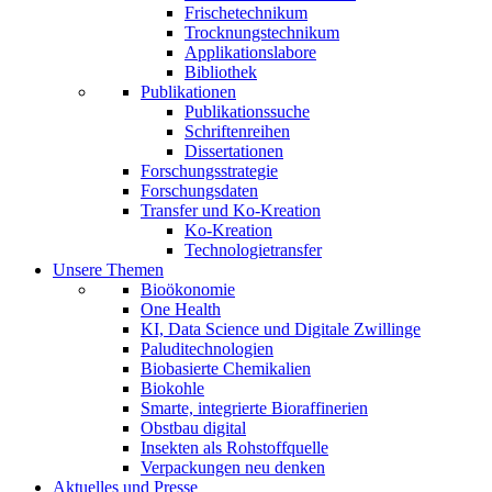
Frischetechnikum
Trocknungstechnikum
Applikationslabore
Bibliothek
Publikationen
Publikationssuche
Schriftenreihen
Dissertationen
Forschungsstrategie
Forschungsdaten
Transfer und Ko-Kreation
Ko-Kreation
Technologietransfer
Unsere Themen
Bioökonomie
One Health
KI, Data Science und Digitale Zwillinge
Paluditechnologien
Biobasierte Chemikalien
Biokohle
Smarte, integrierte Bioraffinerien
Obstbau digital
Insekten als Rohstoffquelle
Verpackungen neu denken
Aktuelles und Presse