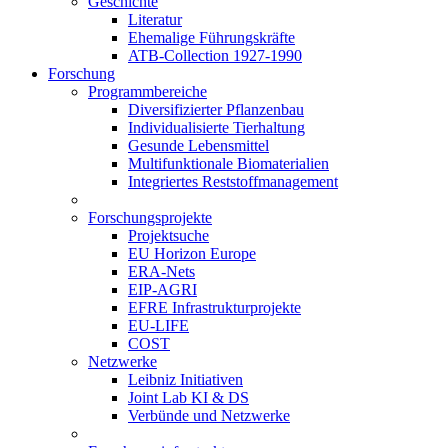
Geschichte
Literatur
Ehemalige Führungskräfte
ATB-Collection 1927-1990
Forschung
Programmbereiche
Diversifizierter Pflanzenbau
Individualisierte Tierhaltung
Gesunde Lebensmittel
Multifunktionale Biomaterialien
Integriertes Reststoffmanagement
Forschungsprojekte
Projektsuche
EU Horizon Europe
ERA-Nets
EIP-AGRI
EFRE Infrastrukturprojekte
EU-LIFE
COST
Netzwerke
Leibniz Initiativen
Joint Lab KI & DS
Verbünde und Netzwerke