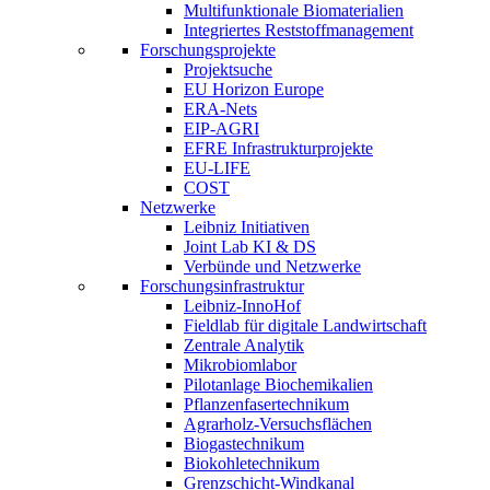
Multifunktionale Biomaterialien
Integriertes Reststoffmanagement
Forschungsprojekte
Projektsuche
EU Horizon Europe
ERA-Nets
EIP-AGRI
EFRE Infrastrukturprojekte
EU-LIFE
COST
Netzwerke
Leibniz Initiativen
Joint Lab KI & DS
Verbünde und Netzwerke
Forschungsinfrastruktur
Leibniz-InnoHof
Fieldlab für digitale Landwirtschaft
Zentrale Analytik
Mikrobiomlabor
Pilotanlage Biochemikalien
Pflanzenfasertechnikum
Agrarholz-Versuchsflächen
Biogastechnikum
Biokohletechnikum
Grenzschicht-Windkanal