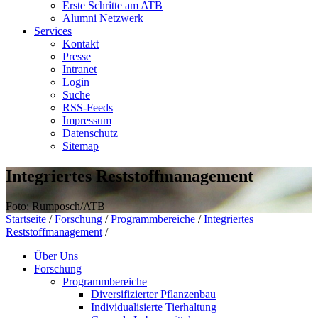
Erste Schritte am ATB
Alumni Netzwerk
Services
Kontakt
Presse
Intranet
Login
Suche
RSS-Feeds
Impressum
Datenschutz
Sitemap
Integriertes Reststoffmanagement
Foto: Rumposch/ATB
Startseite
/
Forschung
/
Programmbereiche
/
Integriertes
Reststoffmanagement
/
Über Uns
Forschung
Programmbereiche
Diversifizierter Pflanzenbau
Individualisierte Tierhaltung