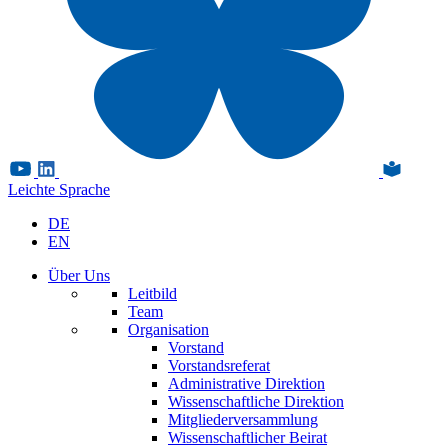
Leichte Sprache
DE
EN
Über Uns
Leitbild
Team
Organisation
Vorstand
Vorstandsreferat
Administrative Direktion
Wissenschaftliche Direktion
Mitgliederversammlung
Wissenschaftlicher Beirat