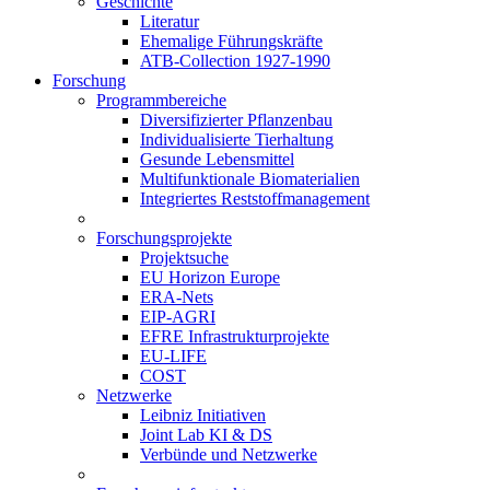
Geschichte
Literatur
Ehemalige Führungskräfte
ATB-Collection 1927-1990
Forschung
Programmbereiche
Diversifizierter Pflanzenbau
Individualisierte Tierhaltung
Gesunde Lebensmittel
Multifunktionale Biomaterialien
Integriertes Reststoffmanagement
Forschungsprojekte
Projektsuche
EU Horizon Europe
ERA-Nets
EIP-AGRI
EFRE Infrastrukturprojekte
EU-LIFE
COST
Netzwerke
Leibniz Initiativen
Joint Lab KI & DS
Verbünde und Netzwerke