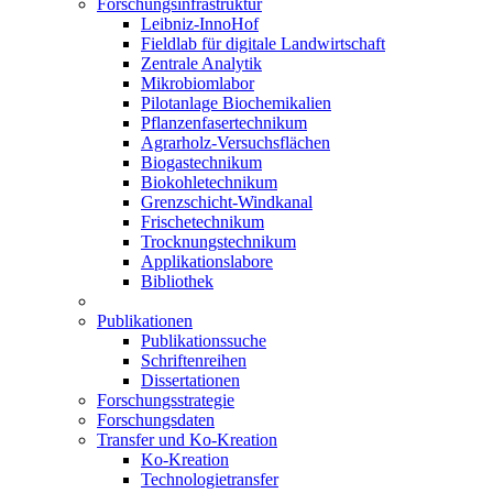
Forschungsinfrastruktur
Leibniz-InnoHof
Fieldlab für digitale Landwirtschaft
Zentrale Analytik
Mikrobiomlabor
Pilotanlage Biochemikalien
Pflanzenfasertechnikum
Agrarholz-Versuchsflächen
Biogastechnikum
Biokohletechnikum
Grenzschicht-Windkanal
Frischetechnikum
Trocknungstechnikum
Applikationslabore
Bibliothek
Publikationen
Publikationssuche
Schriftenreihen
Dissertationen
Forschungsstrategie
Forschungsdaten
Transfer und Ko-Kreation
Ko-Kreation
Technologietransfer