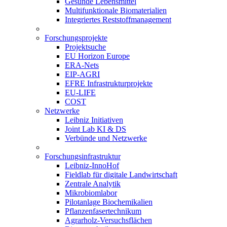
Gesunde Lebensmittel
Multifunktionale Biomaterialien
Integriertes Reststoffmanagement
Forschungsprojekte
Projektsuche
EU Horizon Europe
ERA-Nets
EIP-AGRI
EFRE Infrastrukturprojekte
EU-LIFE
COST
Netzwerke
Leibniz Initiativen
Joint Lab KI & DS
Verbünde und Netzwerke
Forschungsinfrastruktur
Leibniz-InnoHof
Fieldlab für digitale Landwirtschaft
Zentrale Analytik
Mikrobiomlabor
Pilotanlage Biochemikalien
Pflanzenfasertechnikum
Agrarholz-Versuchsflächen