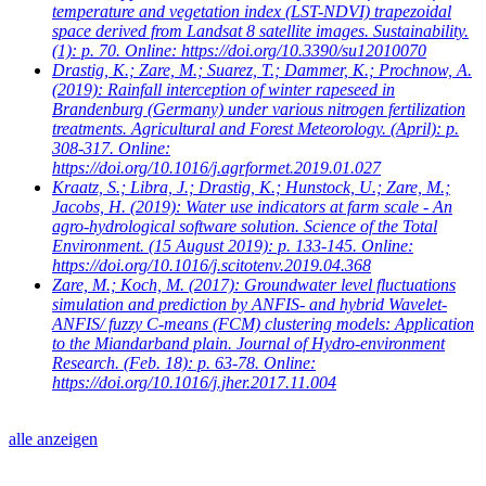
temperature and vegetation index (LST-NDVI) trapezoidal
space derived from Landsat 8 satellite images. Sustainability.
(1): p. 70. Online: https://doi.org/10.3390/su12010070
Drastig, K.; Zare, M.; Suarez, T.; Dammer, K.; Prochnow, A.
(2019): Rainfall interception of winter rapeseed in
Brandenburg (Germany) under various nitrogen fertilization
treatments. Agricultural and Forest Meteorology. (April): p.
308-317. Online:
https://doi.org/10.1016/j.agrformet.2019.01.027
Kraatz, S.; Libra, J.; Drastig, K.; Hunstock, U.; Zare, M.;
Jacobs, H.
(2019): Water use indicators at farm scale - An
agro-hydrological software solution. Science of the Total
Environment. (15 August 2019): p. 133-145. Online:
https://doi.org/10.1016/j.scitotenv.2019.04.368
Zare, M.; Koch, M.
(2017): Groundwater level fluctuations
simulation and prediction by ANFIS- and hybrid Wavelet-
ANFIS/ fuzzy C-means (FCM) clustering models: Application
to the Miandarband plain. Journal of Hydro-environment
Research. (Feb. 18): p. 63-78. Online:
https://doi.org/10.1016/j.jher.2017.11.004
alle anzeigen