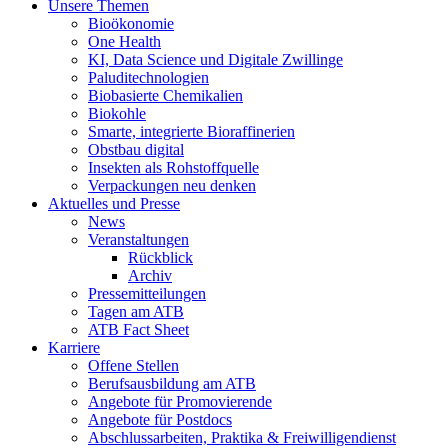
Unsere Themen
Bioökonomie
One Health
KI, Data Science und Digitale Zwillinge
Paluditechnologien
Biobasierte Chemikalien
Biokohle
Smarte, integrierte Bioraffinerien
Obstbau digital
Insekten als Rohstoffquelle
Verpackungen neu denken
Aktuelles und Presse
News
Veranstaltungen
Rückblick
Archiv
Pressemitteilungen
Tagen am ATB
ATB Fact Sheet
Karriere
Offene Stellen
Berufsausbildung am ATB
Angebote für Promovierende
Angebote für Postdocs
Abschlussarbeiten, Praktika & Freiwilligendienst