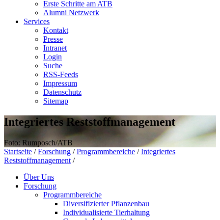
Erste Schritte am ATB
Alumni Netzwerk
Services
Kontakt
Presse
Intranet
Login
Suche
RSS-Feeds
Impressum
Datenschutz
Sitemap
Integriertes Reststoffmanagement
Foto: Rumposch/ATB
Startseite
/
Forschung
/
Programmbereiche
/
Integriertes
Reststoffmanagement
/
Über Uns
Forschung
Programmbereiche
Diversifizierter Pflanzenbau
Individualisierte Tierhaltung