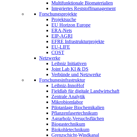
Multifunktionale Biomaterialien
Integriertes Reststoffmanagement
Forschungsprojekte
Projektsuche
EU Horizon Europe
ERA-Nets
EIP-AGRI
EFRE Infrastrukturprojekte
EU-LIFE
COST
Netzwerke
Leibniz Initiativen
Joint Lab KI & DS
Verbünde und Netzwerke
Forschungsinfrastruktur
Leibniz-InnoHof
Fieldlab für digitale Landwirtschaft
Zentrale Analytik
Mikrobiomlabor
Pilotanlage Biochemikalien
Pflanzenfasertechnikum
Agrarholz-Versuchsflächen
Biogastechnikum
Biokohletechnikum
Grenzschicht-Windkanal