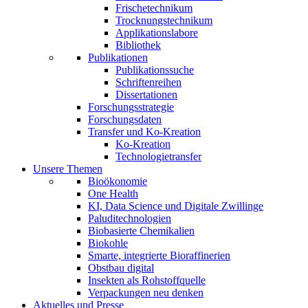
Frischetechnikum
Trocknungstechnikum
Applikationslabore
Bibliothek
Publikationen
Publikationssuche
Schriftenreihen
Dissertationen
Forschungsstrategie
Forschungsdaten
Transfer und Ko-Kreation
Ko-Kreation
Technologietransfer
Unsere Themen
Bioökonomie
One Health
KI, Data Science und Digitale Zwillinge
Paluditechnologien
Biobasierte Chemikalien
Biokohle
Smarte, integrierte Bioraffinerien
Obstbau digital
Insekten als Rohstoffquelle
Verpackungen neu denken
Aktuelles und Presse