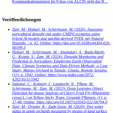
Kommunikationsnetzen Im Fokus von ALCIS steht das B…
Veröffentlichungen
Zare, M.; Hobart, M.; Schirrmann, M.
(2026): Assessing
agricultural drought risk under CMIP6 scenarios using
hybrid AI models and satellite-derived TVDI. npj Natural
Hazards. : p. 42. Online: https://doi.org/10.1038/s44304-026-
00199-3
Hobart, M.; Schirrmann, M.; Abubakari, A.; Badu-Marfo,
G.; Kraatz, S.; Zare, M.
(2024): Drought Monitoring and
Prediction in Agriculture: Employing Earth Observation
Data, Climate Scenarios and Data Driven Methods; a Case
Study: Mango Orchard in Tamale, Ghana. Remote Sensing.
(11): p. 1942. Online: https://www.mdpi.com/2072-
4292/16/11/1942
Salamut, C.; Kohnert, I.; Landwehr, N.; Pflanz, M.;
Schirrmann, M.; Zare, M.
(2023): Deep Learning Object
Detection for Image Analysis of Cherry Fruit Fly (Rhagoletis
cerasi L.) on Yellow Sticky Traps. Gesunde Pflanzen. (1): p.
37-48. Online: https://doi.org/10.1007/s10343-022-00794-0
Zare, M.; Drastig, K.; Zude-Sasse, M.
(2020): Tree water
status in apple orchards measured by means of land surface