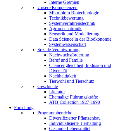
Interne Gremien
Unsere Kompetenzen
Mikrobiom Biotechnologie
Technikbewertung
Systemverfahrenstechnik
Agromechatronik
Sensorik und Modellierung
Data Science in der Bioökonomie
Systemwissenschaft
Soziale Verantwortung
Nachwuchsförderung
Beruf und Familie
Chancengleichheit, Inklusion und
Diversität
Nachhaltigkeit
Tierwohl und Tierschutz
Geschichte
Literatur
Ehemalige Führungskräfte
ATB-Collection 1927-1990
Forschung
Programmbereiche
Diversifizierter Pflanzenbau
Individualisierte Tierhaltung
Gesunde Lebensmittel