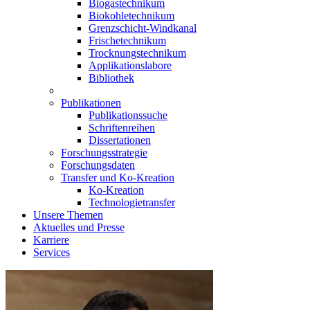
Biogastechnikum
Biokohletechnikum
Grenzschicht-Windkanal
Frischetechnikum
Trocknungstechnikum
Applikationslabore
Bibliothek
Publikationen
Publikationssuche
Schriftenreihen
Dissertationen
Forschungsstrategie
Forschungsdaten
Transfer und Ko-Kreation
Ko-Kreation
Technologietransfer
Unsere Themen
Aktuelles und Presse
Karriere
Services