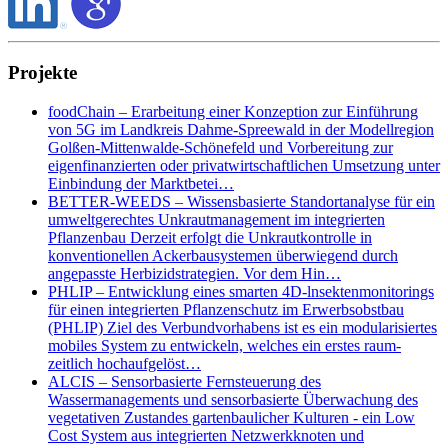
Projekte
foodChain – Erarbeitung einer Konzeption zur Einführung
von 5G im Landkreis Dahme-Spreewald in der Modellregion
Golßen-Mittenwalde-Schönefeld und Vorbereitung zur
eigenfinanzierten oder privatwirtschaftlichen Umsetzung unter
Einbindung der Marktbetei…
BETTER-WEEDS – Wissensbasierte Standortanalyse für ein
umweltgerechtes Unkrautmanagement im integrierten
Pflanzenbau Derzeit erfolgt die Unkrautkontrolle in
konventionellen Ackerbausystemen überwiegend durch
angepasste Herbizidstrategien. Vor dem Hin…
PHLIP – Entwicklung eines smarten 4D-lnsektenmonitorings
für einen integrierten Pflanzenschutz im Erwerbsobstbau
(PHLIP) Ziel des Verbundvorhabens ist es ein modularisiertes
mobiles System zu entwickeln, welches ein erstes raum-
zeitlich hochaufgelöst…
ALCIS – Sensorbasierte Fernsteuerung des
Wassermanagements und sensorbasierte Überwachung des
vegetativen Zustandes gartenbaulicher Kulturen - ein Low
Cost System aus integrierten Netzwerkknoten und