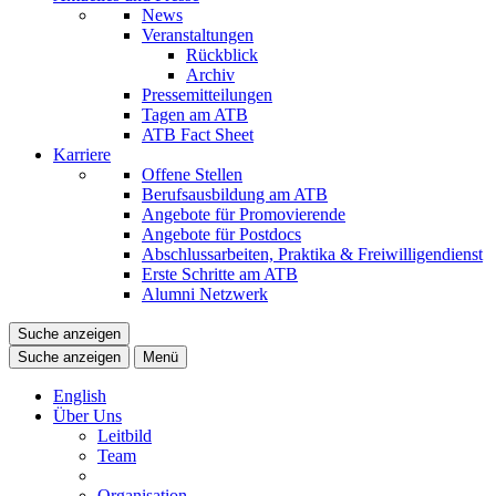
News
Veranstaltungen
Rückblick
Archiv
Pressemitteilungen
Tagen am ATB
ATB Fact Sheet
Karriere
Offene Stellen
Berufsausbildung am ATB
Angebote für Promovierende
Angebote für Postdocs
Abschlussarbeiten, Praktika & Freiwilligendienst
Erste Schritte am ATB
Alumni Netzwerk
Suche anzeigen
Suche anzeigen
Menü
English
Über Uns
Leitbild
Team
Organisation