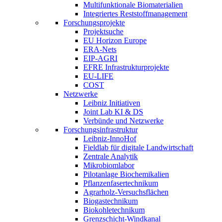
Multifunktionale Biomaterialien
Integriertes Reststoffmanagement
Forschungsprojekte
Projektsuche
EU Horizon Europe
ERA-Nets
EIP-AGRI
EFRE Infrastrukturprojekte
EU-LIFE
COST
Netzwerke
Leibniz Initiativen
Joint Lab KI & DS
Verbünde und Netzwerke
Forschungsinfrastruktur
Leibniz-InnoHof
Fieldlab für digitale Landwirtschaft
Zentrale Analytik
Mikrobiomlabor
Pilotanlage Biochemikalien
Pflanzenfasertechnikum
Agrarholz-Versuchsflächen
Biogastechnikum
Biokohletechnikum
Grenzschicht-Windkanal