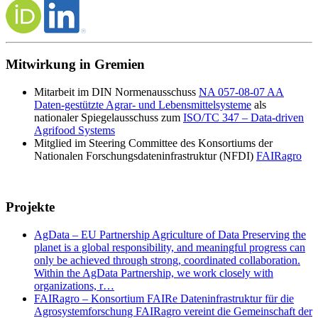
Mitwirkung in Gremien
Mitarbeit im DIN Normenausschuss
N
A 057-08-07 AA
Daten-gestützte
Agrar- und Lebensmittelsysteme
als
nationaler Spiegelausschuss zum
ISO/TC 347 – Data-driven
Agrifood Systems
Mitglied im Steering Committee des Konsortiums der
Nationalen Forschungsdateninfrastruktur (NFDI)
FAIRagro
Projekte
AgData – EU Partnership Agriculture of Data Preserving the
planet is a global responsibility, and meaningful progress can
only be achieved through strong, coordinated collaboration.
Within the AgData Partnership, we work closely with
organizations, r…
FAIRagro – Konsortium FAIRe Dateninfrastruktur für die
Agrosystemforschung FAIRagro vereint die Gemeinschaft der