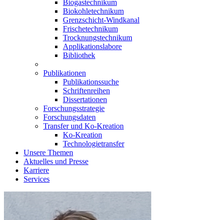
Biogastechnikum
Biokohletechnikum
Grenzschicht-Windkanal
Frischetechnikum
Trocknungstechnikum
Applikationslabore
Bibliothek
Publikationen
Publikationssuche
Schriftenreihen
Dissertationen
Forschungsstrategie
Forschungsdaten
Transfer und Ko-Kreation
Ko-Kreation
Technologietransfer
Unsere Themen
Aktuelles und Presse
Karriere
Services