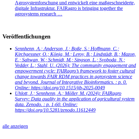
Agrosystemforschung und entwickelt eine maßgeschneiderte,
digitale Infrastruktur. FAIRagro is bringing together the
agrosystems research …
Veröffentlichungen
Sennhenn, A.; Anderson, J.; Boße, S.; Hoffmann, C.;
Kirchgessner, O.; König, M.; Leroy, B.; Lindstädt, B.; Mazon,
E.; Sahwan, W.; Schmidt, M.; Singson, L.; Svoboda, N.;
Vedder, L.; Stahl, U.
(2026): The community engagement and
empowerment cycle: FAIRagro’s framework to foster cultural
change towards FAIR RDM practices in agrosystem science
and beyond. Journal of Integrative Bioinformatics. : p. 0.
Online: https://doi.org/10.1515/jib-2025-0049
Uhlott, J.; Sennhenn, A.; Möller, M.
(2024): FAIRagro
Survey: Data quality in the application of agricultural system
data. Zenodo. : p. 1-60. Online:
https://doi.org/10.5281/zenodo.11612449
alle anzeigen