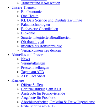
Transfer und Ko-Kreation
Unsere Themen
Bioökonomie
One Health
KI, Data Science und Digitale Zwillinge
Paluditechnologien
Biobasierte Chemikalien
Biokohle
Smarte, integrierte Bioraffinerien
Obstbau digital
Insekten als Rohstoffquelle
Verpackungen neu denken
Aktuelles und Presse
News
Veranstaltungen
Pressemitteilungen
Tagen am ATB
ATB Fact Sheet
Karriere
Offene Stellen
Berufsausbildung am ATB
Angebote für Promovierende
Angebote für Postdocs
Abschlussarbeiten, Praktika & Freiwilligendienst
Erste Schritte am ATB