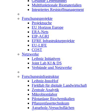
Gesunde Lebensmittel
Multifunktionale Biomaterialien
Integriertes Reststoffmanagement
Forschungsprojekte
Projektsuche
EU Horizon Europe
ERA-Nets
EIP-AGRI
EFRE Infrastrukturprojekte
EU-LIFE
COST
Netzwerke
Leibniz Initiativen
Joint Lab KI & DS
Verbünde und Netzwerke
Forschungsinfrastruktur
Leibniz-InnoHof
Fieldlab für digitale Landwirtschaft
Zentrale Analytik
Mikrobiomlabor
Pilotanlage Biochemikalien
Pflanzenfasertechnikum
Agrarholz-Versuchsflächen