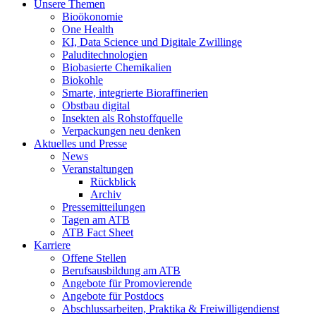
Unsere Themen
Bioökonomie
One Health
KI, Data Science und Digitale Zwillinge
Paluditechnologien
Biobasierte Chemikalien
Biokohle
Smarte, integrierte Bioraffinerien
Obstbau digital
Insekten als Rohstoffquelle
Verpackungen neu denken
Aktuelles und Presse
News
Veranstaltungen
Rückblick
Archiv
Pressemitteilungen
Tagen am ATB
ATB Fact Sheet
Karriere
Offene Stellen
Berufsausbildung am ATB
Angebote für Promovierende
Angebote für Postdocs
Abschlussarbeiten, Praktika & Freiwilligendienst