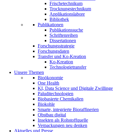
Frischetechnikum
Trocknungstechnikum
Applikationslabore
Bibliothek
Publikationen
Publikationssuche
Schriftenreihen
Dissertationen
Forschungsstrategie
Forschungsdaten
Transfer und Ko-Kreation
Ko-Kreation
Technologietransfer
Unsere Themen
Bioökonomie
One Health
KI, Data Science und Digitale Zwillinge
Paluditechnologien
Biobasierte Chemikalien
Biokohle
Smarte, integrierte Bioraffinerien
Obstbau digital
Insekten als Rohstoffquelle
Verpackungen neu denken
Aktuelles und Presse