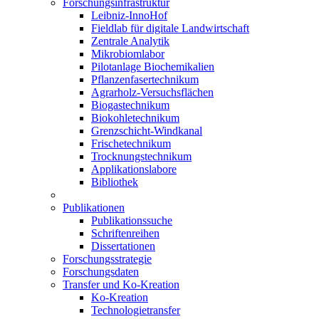
Forschungsinfrastruktur
Leibniz-InnoHof
Fieldlab für digitale Landwirtschaft
Zentrale Analytik
Mikrobiomlabor
Pilotanlage Biochemikalien
Pflanzenfasertechnikum
Agrarholz-Versuchsflächen
Biogastechnikum
Biokohletechnikum
Grenzschicht-Windkanal
Frischetechnikum
Trocknungstechnikum
Applikationslabore
Bibliothek
Publikationen
Publikationssuche
Schriftenreihen
Dissertationen
Forschungsstrategie
Forschungsdaten
Transfer und Ko-Kreation
Ko-Kreation
Technologietransfer