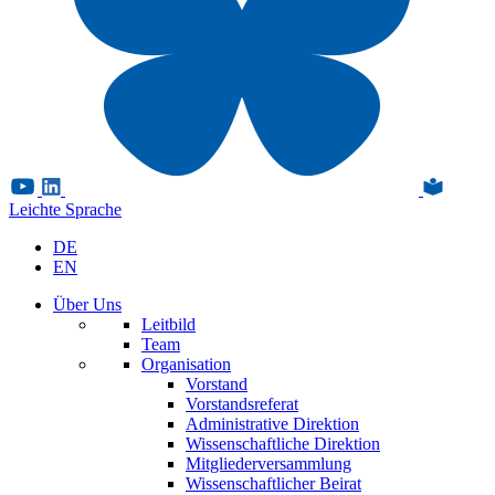
Leichte Sprache
DE
EN
Über Uns
Leitbild
Team
Organisation
Vorstand
Vorstandsreferat
Administrative Direktion
Wissenschaftliche Direktion
Mitgliederversammlung
Wissenschaftlicher Beirat