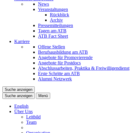
News
Veranstaltungen
Rückblick
Archiv
Pressemitteilungen
Tagen am ATB
ATB Fact Sheet
Karriere
Offene Stellen
Berufsausbildung am ATB
Angebote für Promovierende
Angebote für Postdocs
Abschlussarbeiten, Praktika & Freiwilligendienst
Erste Schritte am ATB
Alumni Netzwerk
Suche anzeigen
Suche anzeigen
Menü
English
Über Uns
Leitbild
Team
Organisation