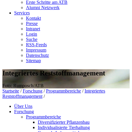
Erste Schritte am ATB
Alumni Netzwerk
Services
Kontakt
Presse
Intranet
Login
Suche
RSS-Feeds
Impressum
Datenschutz
Sitemap
Integriertes Reststoffmanagement
Foto: Rumposch/ATB
Startseite
/
Forschung
/
Programmbereiche
/
Integriertes
Reststoffmanagement
/
Über Uns
Forschung
Programmbereiche
Diversifizierter Pflanzenbau
Individualisierte Tierhaltung