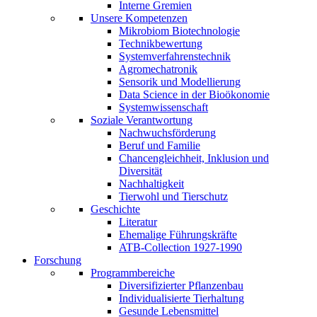
Interne Gremien
Unsere Kompetenzen
Mikrobiom Biotechnologie
Technikbewertung
Systemverfahrenstechnik
Agromechatronik
Sensorik und Modellierung
Data Science in der Bioökonomie
Systemwissenschaft
Soziale Verantwortung
Nachwuchsförderung
Beruf und Familie
Chancengleichheit, Inklusion und
Diversität
Nachhaltigkeit
Tierwohl und Tierschutz
Geschichte
Literatur
Ehemalige Führungskräfte
ATB-Collection 1927-1990
Forschung
Programmbereiche
Diversifizierter Pflanzenbau
Individualisierte Tierhaltung
Gesunde Lebensmittel