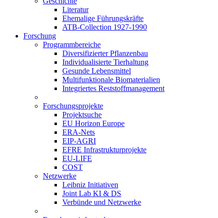
Geschichte
Literatur
Ehemalige Führungskräfte
ATB-Collection 1927-1990
Forschung
Programmbereiche
Diversifizierter Pflanzenbau
Individualisierte Tierhaltung
Gesunde Lebensmittel
Multifunktionale Biomaterialien
Integriertes Reststoffmanagement
Forschungsprojekte
Projektsuche
EU Horizon Europe
ERA-Nets
EIP-AGRI
EFRE Infrastrukturprojekte
EU-LIFE
COST
Netzwerke
Leibniz Initiativen
Joint Lab KI & DS
Verbünde und Netzwerke