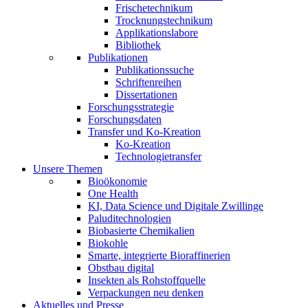
Frischetechnikum
Trocknungstechnikum
Applikationslabore
Bibliothek
Publikationen
Publikationssuche
Schriftenreihen
Dissertationen
Forschungsstrategie
Forschungsdaten
Transfer und Ko-Kreation
Ko-Kreation
Technologietransfer
Unsere Themen
Bioökonomie
One Health
KI, Data Science und Digitale Zwillinge
Paluditechnologien
Biobasierte Chemikalien
Biokohle
Smarte, integrierte Bioraffinerien
Obstbau digital
Insekten als Rohstoffquelle
Verpackungen neu denken
Aktuelles und Presse