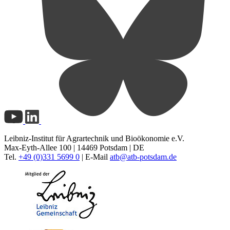
Leibniz-Institut für Agrartechnik und Bioökonomie e.V.
Max-Eyth-Allee 100 | 14469 Potsdam | DE
Tel.
+49 (0)331 5699 0
| E-Mail
atb@
atb-potsdam.de