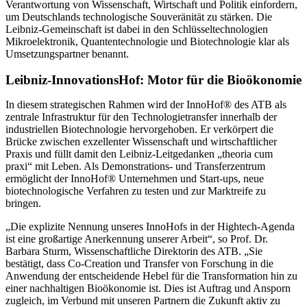
Verantwortung von Wissenschaft, Wirtschaft und Politik einfordern,
um Deutschlands technologische Souveränität zu stärken. Die
Leibniz-Gemeinschaft ist dabei in den Schlüsseltechnologien
Mikroelektronik, Quantentechnologie und Biotechnologie klar als
Umsetzungspartner benannt.
Leibniz-InnovationsHof: Motor für die Bioökonomie
In diesem strategischen Rahmen wird der InnoHof® des ATB als
zentrale Infrastruktur für den Technologietransfer innerhalb der
industriellen Biotechnologie hervorgehoben. Er verkörpert die
Brücke zwischen exzellenter Wissenschaft und wirtschaftlicher
Praxis und füllt damit den Leibniz-Leitgedanken „theoria cum
praxi“ mit Leben. Als Demonstrations- und Transferzentrum
ermöglicht der InnoHof® Unternehmen und Start-ups, neue
biotechnologische Verfahren zu testen und zur Marktreife zu
bringen.
„Die explizite Nennung unseres InnoHofs in der Hightech-Agenda
ist eine großartige Anerkennung unserer Arbeit“, so Prof. Dr.
Barbara Sturm, Wissenschaftliche Direktorin des ATB. „Sie
bestätigt, dass Co-Creation und Transfer von Forschung in die
Anwendung der entscheidende Hebel für die Transformation hin zu
einer nachhaltigen Bioökonomie ist. Dies ist Auftrag und Ansporn
zugleich, im Verbund mit unseren Partnern die Zukunft aktiv zu