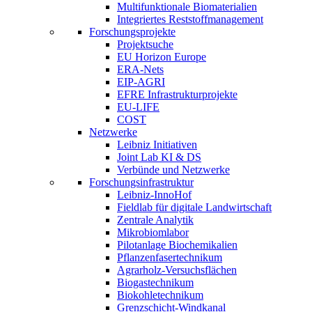
Multifunktionale Biomaterialien
Integriertes Reststoffmanagement
Forschungsprojekte
Projektsuche
EU Horizon Europe
ERA-Nets
EIP-AGRI
EFRE Infrastrukturprojekte
EU-LIFE
COST
Netzwerke
Leibniz Initiativen
Joint Lab KI & DS
Verbünde und Netzwerke
Forschungsinfrastruktur
Leibniz-InnoHof
Fieldlab für digitale Landwirtschaft
Zentrale Analytik
Mikrobiomlabor
Pilotanlage Biochemikalien
Pflanzenfasertechnikum
Agrarholz-Versuchsflächen
Biogastechnikum
Biokohletechnikum
Grenzschicht-Windkanal