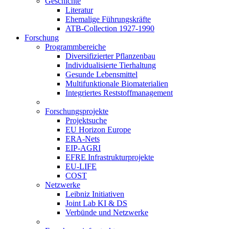
Geschichte
Literatur
Ehemalige Führungskräfte
ATB-Collection 1927-1990
Forschung
Programmbereiche
Diversifizierter Pflanzenbau
Individualisierte Tierhaltung
Gesunde Lebensmittel
Multifunktionale Biomaterialien
Integriertes Reststoffmanagement
Forschungsprojekte
Projektsuche
EU Horizon Europe
ERA-Nets
EIP-AGRI
EFRE Infrastrukturprojekte
EU-LIFE
COST
Netzwerke
Leibniz Initiativen
Joint Lab KI & DS
Verbünde und Netzwerke