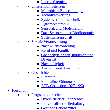
Interne Gremien
Unsere Kompetenzen
Mikrobiom Biotechnologie
Technikbewertung
Systemverfahrenstechnik
Agromechatronik
Sensorik und Modellierung
Data Science in der Bioökonomie
Systemwissenschaft
Soziale Verantwortung
Nachwuchsförderung
Beruf und Familie
Chancengleichheit, Inklusion und
Diversität
Nachhaltigkeit
Tierwohl und Tierschutz
Geschichte
Literatur
Ehemalige Führungskräfte
ATB-Collection 1927-1990
Forschung
Programmbereiche
Diversifizierter Pflanzenbau
Individualisierte Tierhaltung
Gesunde Lebensmittel