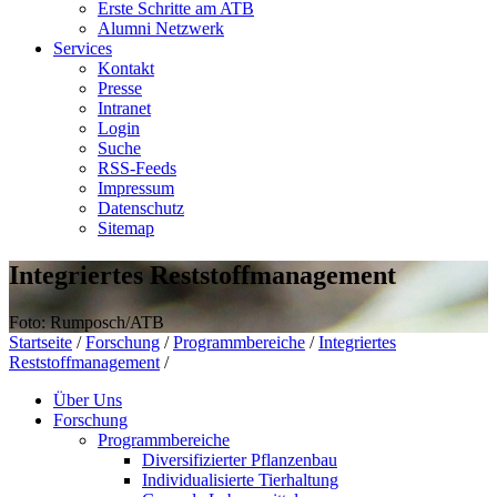
Erste Schritte am ATB
Alumni Netzwerk
Services
Kontakt
Presse
Intranet
Login
Suche
RSS-Feeds
Impressum
Datenschutz
Sitemap
Integriertes Reststoffmanagement
Foto: Rumposch/ATB
Startseite
/
Forschung
/
Programmbereiche
/
Integriertes
Reststoffmanagement
/
Über Uns
Forschung
Programmbereiche
Diversifizierter Pflanzenbau
Individualisierte Tierhaltung