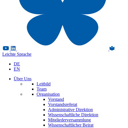
Leichte Sprache
DE
EN
Über Uns
Leitbild
Team
Organisation
Vorstand
Vorstandsreferat
Administrative Direktion
Wissenschaftliche Direktion
Mitgliederversammlung
Wissenschaftlicher Beirat