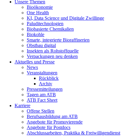
Unsere Themen
Bioökonomie
One Health
KI, Data Science und Digitale Zwillinge
Paluditechnologien
Biobasierte Chemikalien
Biokohle
Smarte, integrierte Bioraffinerien
Obstbau digital
Insekten als Rohstoffquelle
Verpackungen neu denken
Aktuelles und Presse
News
Veranstaltungen
Rückblick
Archiv
Pressemitteilungen
Tagen am ATB
ATB Fact Sheet
Karriere
Offene Stellen
Berufsausbildung am ATB
Angebote für Promovierende
Angebote für Postdocs
Abschlussarbeiten, Praktika & Freiwilligendienst