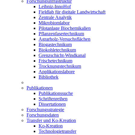
Forschungsinfrastruktur
Leibniz-InnoHof
Fieldlab für digitale Landwirtschaft
Zentrale Analytik
Mikrobiomlabor
Pilotanlage Biochemikalien
Pflanzenfasertechnikum
Agrarholz-Versuchsflächen
Biogastechnikum
Biokohletechnikum
Grenzschicht-Windkanal
Frischetechnikum
Trocknungstechnikum
Applikationslabore
Bibliothek
Publikationen
Publikationssuche
Schriftenreihen
Dissertationen
Forschungsstrategie
Forschungsdaten
Transfer und Ko-Kreation
Ko-Kreation
Technologietransfer