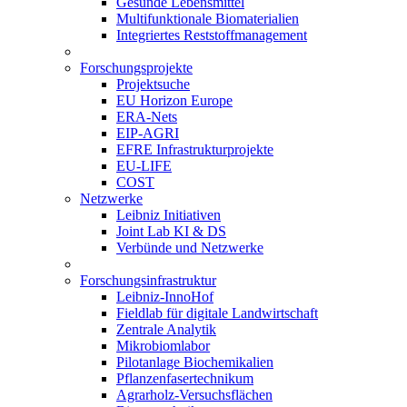
Gesunde Lebensmittel
Multifunktionale Biomaterialien
Integriertes Reststoffmanagement
Forschungsprojekte
Projektsuche
EU Horizon Europe
ERA-Nets
EIP-AGRI
EFRE Infrastrukturprojekte
EU-LIFE
COST
Netzwerke
Leibniz Initiativen
Joint Lab KI & DS
Verbünde und Netzwerke
Forschungsinfrastruktur
Leibniz-InnoHof
Fieldlab für digitale Landwirtschaft
Zentrale Analytik
Mikrobiomlabor
Pilotanlage Biochemikalien
Pflanzenfasertechnikum
Agrarholz-Versuchsflächen