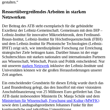
gestalten.“
Ressortübergreifendes Arbeiten in starken
Netzwerken
Der Beitrag des ATB steht exemplarisch für die gebündelte
Exzellenz der Leibniz-Gemeinschaft. Gemeinsam mit dem IHP –
Leibniz-Institut für innovative Mikroelektronik, dem Ferdinand-
Braun-Institut, Leibniz-Institut für Höchstfrequenztechnik (FBH)
und dem Leibniz-Institut für Photonische Technologien (Leibniz-
IPHT) zeigt sich, wie interdisziplinäre Forschung zur Erreichung
strategischer Ziele beitragen kann. Darüber hinaus ist der enge
Schulterschluss mit starken nationalen und internationalen Partnern
aus Wissenschaft, Wirtschaft, Praxis und Politik entscheidend. Nur
mit unserem
starken Netzwerk
inklusive der Leibniz-Institute und
Universitäten können wir die großen Herausforderungen unserer
Zeit angehen.
Ein entscheidender Grundstein für diesen Erfolg wurde durch das
Land Brandenburg gelegt, das den InnoHof mit einer visionären
Anschubfinanzierung von 25 Millionen Euro gefördert hat. Das
ATB dankt insbesondere Ministerin Dr. Manja Schüle und dem
Ministerium für Wissenschaft, Forschung und Kultur (MWFK)
sowie dem Landtagsabgeordneten Johannes Funke für ihre
kontinuierliche und tatkräftige Unterstützung.