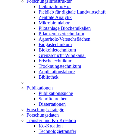
Forschungsinfrastruktur
Leibniz-InnoHof
Fieldlab für digitale Landwirtschaft
Zentrale Analytik
Mikrobiomlabor
Pilotanlage Biochemikalien
Pflanzenfasertechnikum
Agrarholz-Versuchsflächen
Biogastechnikum
Biokohletechnikum
Grenzschicht-Windkanal
Frischetechnikum
Trocknungstechnikum
Applikationslabore
Bibliothek
Publikationen
Publikationssuche
Schriftenreihen
Dissertationen
Forschungsstrategie
Forschungsdaten
Transfer und Ko-Kreation
Ko-Kreation
Technologietransfer