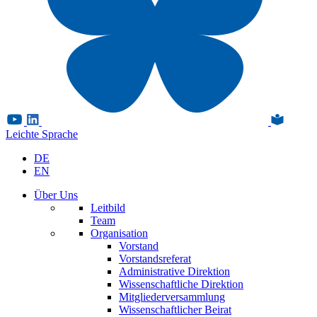
Leichte Sprache
DE
EN
Über Uns
Leitbild
Team
Organisation
Vorstand
Vorstandsreferat
Administrative Direktion
Wissenschaftliche Direktion
Mitgliederversammlung
Wissenschaftlicher Beirat