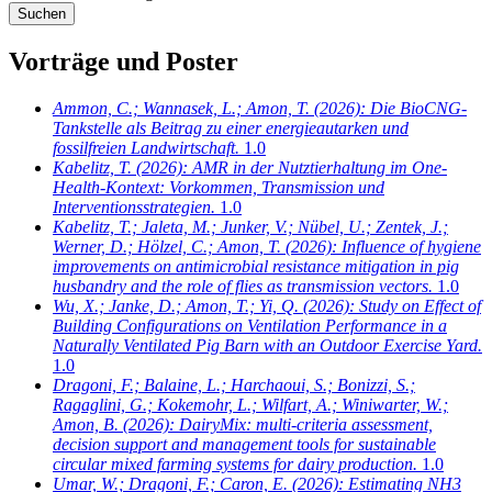
Vorträge und Poster
Ammon, C.; Wannasek, L.; Amon, T.
(2026): Die BioCNG-
Tankstelle als Beitrag zu einer energieautarken und
fossilfreien Landwirtschaft.
1.0
Kabelitz, T.
(2026): AMR in der Nutztierhaltung im One-
Health-Kontext: Vorkommen, Transmission und
Interventionsstrategien.
1.0
Kabelitz, T.; Jaleta, M.; Junker, V.; Nübel, U.; Zentek, J.;
Werner, D.; Hölzel, C.; Amon, T.
(2026): Influence of hygiene
improvements on antimicrobial resistance mitigation in pig
husbandry and the role of flies as transmission vectors.
1.0
Wu, X.; Janke, D.; Amon, T.; Yi, Q.
(2026): Study on Effect of
Building Configurations on Ventilation Performance in a
Naturally Ventilated Pig Barn with an Outdoor Exercise Yard.
1.0
Dragoni, F.; Balaine, L.; Harchaoui, S.; Bonizzi, S.;
Ragaglini, G.; Kokemohr, L.; Wilfart, A.; Winiwarter, W.;
Amon, B.
(2026): DairyMix: multi-criteria assessment,
decision support and management tools for sustainable
circular mixed farming systems for dairy production.
1.0
Umar, W.; Dragoni, F.; Caron, E.
(2026): Estimating NH3