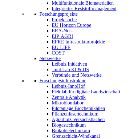
Multifunktionale Biomaterialien
Integriertes Reststoffmanagement
Forschungsprojekte
Projektsuche
EU Horizon Europe
ERA-Nets
EIP-AGRI
EFRE Infrastrukturprojekte
EU-LIFE
COST
Netzwerke
Leibniz Initiativen
Joint Lab KI & DS
Verbünde und Netzwerke
Forschungsinfrastruktur
Leibniz-InnoHof
Fieldlab für digitale Landwirtschaft
Zentrale Analytik
Mikrobiomlabor
Pilotanlage Biochemikalien
Pflanzenfasertechnikum
Agrarholz-Versuchsflächen
Biogastechnikum
Biokohletechnikum
Grenzschicht-Windkanal