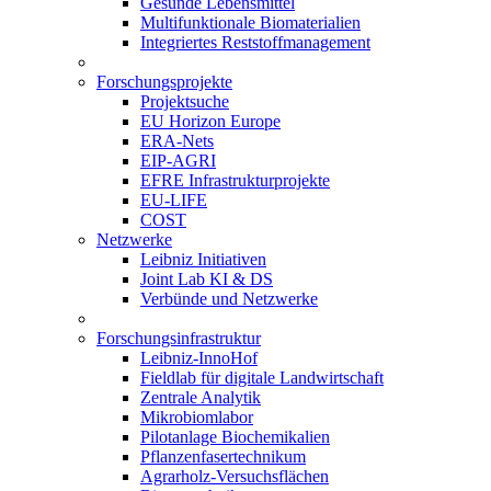
Gesunde Lebensmittel
Multifunktionale Biomaterialien
Integriertes Reststoffmanagement
Forschungsprojekte
Projektsuche
EU Horizon Europe
ERA-Nets
EIP-AGRI
EFRE Infrastrukturprojekte
EU-LIFE
COST
Netzwerke
Leibniz Initiativen
Joint Lab KI & DS
Verbünde und Netzwerke
Forschungsinfrastruktur
Leibniz-InnoHof
Fieldlab für digitale Landwirtschaft
Zentrale Analytik
Mikrobiomlabor
Pilotanlage Biochemikalien
Pflanzenfasertechnikum
Agrarholz-Versuchsflächen