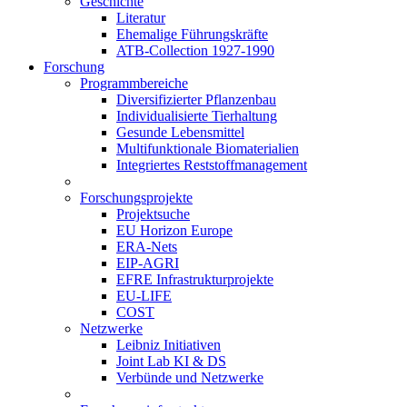
Geschichte
Literatur
Ehemalige Führungskräfte
ATB-Collection 1927-1990
Forschung
Programmbereiche
Diversifizierter Pflanzenbau
Individualisierte Tierhaltung
Gesunde Lebensmittel
Multifunktionale Biomaterialien
Integriertes Reststoffmanagement
Forschungsprojekte
Projektsuche
EU Horizon Europe
ERA-Nets
EIP-AGRI
EFRE Infrastrukturprojekte
EU-LIFE
COST
Netzwerke
Leibniz Initiativen
Joint Lab KI & DS
Verbünde und Netzwerke