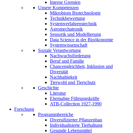
Interne Gremien
Unsere Kompetenzen
Mikrobiom Biotechnologie
Technikbewertung
Systemverfahrenstechnik
Agromechatronik
Sensorik und Modellierung
Data Science in der Bioökonomie
Systemwissenschaft
Soziale Verantwortung
Nachwuchsförderung
Beruf und Familie
Chancengleichheit, Inklusion und
Diversität
Nachhaltigkeit
Tierwohl und Tierschutz
Geschichte
Literatur
Ehemalige Führungskräfte
ATB-Collection 1927-1990
Forschung
Programmbereiche
Diversifizierter Pflanzenbau
Individualisierte Tierhaltung
Gesunde Lebensmittel