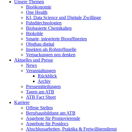
Unsere Themen
Bioökonomie
One Health
KI, Data Science und Digitale Zwillinge
Paluditechnologien
Biobasierte Chemikalien
Biokohle
Smarte, integrierte Bioraffinerien
Obstbau digital
Insekten als Rohstoffquelle
Verpackungen neu denken
Aktuelles und Presse
News
Veranstaltungen
Rückblick
Archiv
Pressemitteilungen
Tagen am ATB
ATB Fact Sheet
Karriere
Offene Stellen
Berufsausbildung am ATB
Angebote für Promovierende
Angebote für Postdocs
Abschlussarbeiten, Praktika & Freiwilligendienst