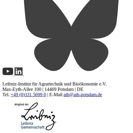
Leibniz-Institut für Agrartechnik und Bioökonomie e.V.
Max-Eyth-Allee 100 | 14469 Potsdam | DE
Tel.
+49 (0)331 5699 0
| E-Mail
atb@
atb-potsdam.de