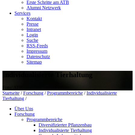
Erste Schritte am ATB
Alumni Netzwerk
Services
Kontakt
Presse
Intranet
Login
Suche
RSS-Feeds
Impressum
Datenschutz
Sitemap
Individualisierte Tierhaltung
Foto: ATB
Startseite
/
Forschung
/
Programmbereiche
/
Individualisierte
Tierhaltung
/
Über Uns
Forschung
Programmbereiche
Diversifizierter Pflanzenbau
Individualisierte Tierhaltung