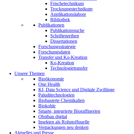
Frischetechnikum
Trocknungstechnikum
Applikationslabore
Bibliothek
Publikationen
Publikationssuche
Schriftenreihen
Dissertationen
Forschungsstrategie
Forschungsdaten
Transfer und Ko-Kreation
Ko-Kreation
Technologietransfer
Unsere Themen
Bioökonomie
One Health
KI, Data Science und Digitale Zwillinge
Paluditechnologien
Biobasierte Chemikalien
Biokohle
Smarte, integrierte Bioraffinerien
Obstbau digital
Insekten als Rohstoffquelle
Verpackungen neu denken
Aktuelles und Presse