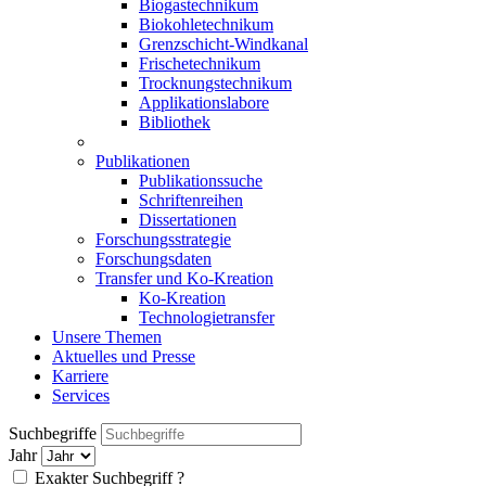
Biogastechnikum
Biokohletechnikum
Grenzschicht-Windkanal
Frischetechnikum
Trocknungstechnikum
Applikationslabore
Bibliothek
Publikationen
Publikationssuche
Schriftenreihen
Dissertationen
Forschungsstrategie
Forschungsdaten
Transfer und Ko-Kreation
Ko-Kreation
Technologietransfer
Unsere Themen
Aktuelles und Presse
Karriere
Services
Suchbegriffe
Jahr
Exakter Suchbegriff
?