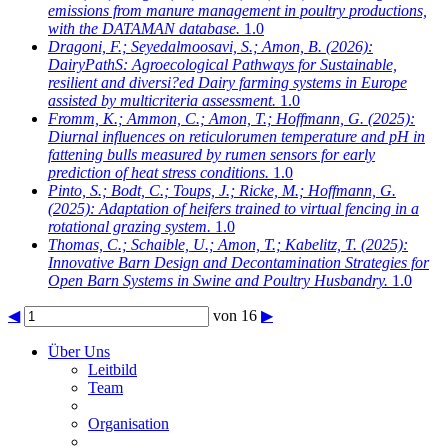
emissions from manure management in poultry productions,
with the DATAMAN database.
1.0
Dragoni, F.; Seyedalmoosavi, S.; Amon, B.
(2026):
DairyPathS: Agroecological Pathways for Sustainable,
resilient and diversi?ed Dairy farming systems in Europe
assisted by multicriteria assessment.
1.0
Fromm, K.; Ammon, C.; Amon, T.; Hoffmann, G.
(2025):
Diurnal influences on reticulorumen temperature and pH in
fattening bulls measured by rumen sensors for early
prediction of heat stress conditions.
1.0
Pinto, S.; Bodt, C.; Toups, J.; Ricke, M.; Hoffmann, G.
(2025): Adaptation of heifers trained to virtual fencing in a
rotational grazing system.
1.0
Thomas, C.; Schaible, U.; Amon, T.; Kabelitz, T.
(2025):
Innovative Barn Design and Decontamination Strategies for
Open Barn Systems in Swine and Poultry Husbandry.
1.0
◀
von 16
▶
Über Uns
Leitbild
Team
Organisation