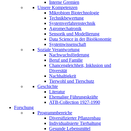
Interne Gremien
Unsere Kompetenzen
Mikrobiom Biotechnologie
Technikbewertung
Systemverfahrenstechnik
Agromechatronik
Sensorik und Modellierung
Data Science in der Bioökonomie
Systemwissenschaft
Soziale Verantwortung
Nachwuchsförderung
Beruf und Familie
Chancengleichheit, Inklusion und
Diversität
Nachhaltigkeit
Tierwohl und Tierschutz
Geschichte
Literatur
Ehemalige Führungskräfte
ATB-Collection 1927-1990
Forschung
Programmbereiche
Diversifizierter Pflanzenbau
Individualisierte Tierhaltung
Gesunde Lebensmittel