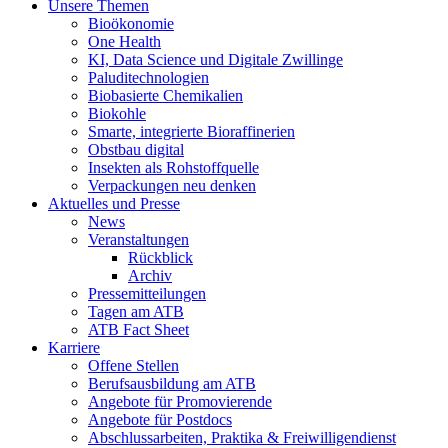
Unsere Themen
Bioökonomie
One Health
KI, Data Science und Digitale Zwillinge
Paluditechnologien
Biobasierte Chemikalien
Biokohle
Smarte, integrierte Bioraffinerien
Obstbau digital
Insekten als Rohstoffquelle
Verpackungen neu denken
Aktuelles und Presse
News
Veranstaltungen
Rückblick
Archiv
Pressemitteilungen
Tagen am ATB
ATB Fact Sheet
Karriere
Offene Stellen
Berufsausbildung am ATB
Angebote für Promovierende
Angebote für Postdocs
Abschlussarbeiten, Praktika & Freiwilligendienst