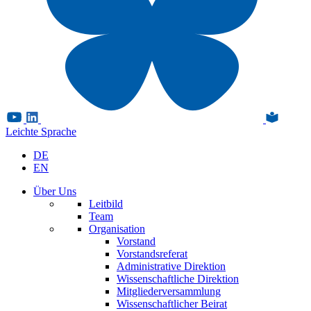
Leichte Sprache
DE
EN
Über Uns
Leitbild
Team
Organisation
Vorstand
Vorstandsreferat
Administrative Direktion
Wissenschaftliche Direktion
Mitgliederversammlung
Wissenschaftlicher Beirat