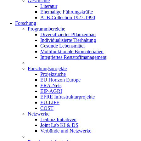
Geschichte
Literatur
Ehemalige Führungskräfte
ATB-Collection 1927-1990
Forschung
Programmbereiche
Diversifizierter Pflanzenbau
Individualisierte Tierhaltung
Gesunde Lebensmittel
Multifunktionale Biomaterialien
Integriertes Reststoffmanagement
Forschungsprojekte
Projektsuche
EU Horizon Europe
ERA-Nets
EIP-AGRI
EFRE Infrastrukturprojekte
EU-LIFE
COST
Netzwerke
Leibniz Initiativen
Joint Lab KI & DS
Verbünde und Netzwerke