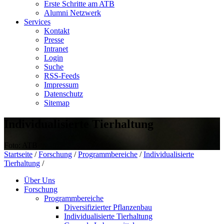
Erste Schritte am ATB
Alumni Netzwerk
Services
Kontakt
Presse
Intranet
Login
Suche
RSS-Feeds
Impressum
Datenschutz
Sitemap
Individualisierte Tierhaltung
Foto: ATB
Startseite
/
Forschung
/
Programmbereiche
/
Individualisierte
Tierhaltung
/
Über Uns
Forschung
Programmbereiche
Diversifizierter Pflanzenbau
Individualisierte Tierhaltung