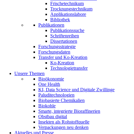
Frischetechnikum
Trocknungstechnikum
Applikationslabore
Bibliothek
Publikationen
Publikationssuche
Schriftenreihen
Dissertationen
Forschungsstrategie
Forschungsdaten
Transfer und Ko-Kreation
Ko-Kreation
Technologietransfer
Unsere Themen
Bioökonomie
One Health
KI, Data Science und Digitale Zwillinge
Paluditechnologien
Biobasierte Chemikalien
Biokohle
Smarte, integrierte Bioraffinerien
Obstbau digital
Insekten als Rohstoffquelle
Verpackungen neu denken
Aktuelles und Presse