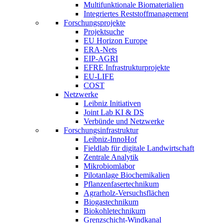
Multifunktionale Biomaterialien
Integriertes Reststoffmanagement
Forschungsprojekte
Projektsuche
EU Horizon Europe
ERA-Nets
EIP-AGRI
EFRE Infrastrukturprojekte
EU-LIFE
COST
Netzwerke
Leibniz Initiativen
Joint Lab KI & DS
Verbünde und Netzwerke
Forschungsinfrastruktur
Leibniz-InnoHof
Fieldlab für digitale Landwirtschaft
Zentrale Analytik
Mikrobiomlabor
Pilotanlage Biochemikalien
Pflanzenfasertechnikum
Agrarholz-Versuchsflächen
Biogastechnikum
Biokohletechnikum
Grenzschicht-Windkanal