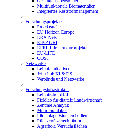
Gesunde Lebensmittel
Multifunktionale Biomaterialien
Integriertes Reststoffmanagement
Forschungsprojekte
Projektsuche
EU Horizon Europe
ERA-Nets
EIP-AGRI
EFRE Infrastrukturprojekte
EU-LIFE
COST
Netzwerke
Leibniz Initiativen
Joint Lab KI & DS
Verbünde und Netzwerke
Forschungsinfrastruktur
Leibniz-InnoHof
Fieldlab für digitale Landwirtschaft
Zentrale Analytik
Mikrobiomlabor
Pilotanlage Biochemikalien
Pflanzenfasertechnikum
Agrarholz-Versuchsflächen