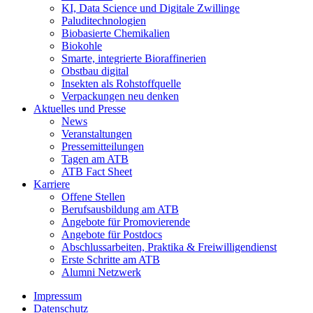
KI, Data Science und Digitale Zwillinge
Paluditechnologien
Biobasierte Chemikalien
Biokohle
Smarte, integrierte Bioraffinerien
Obstbau digital
Insekten als Rohstoffquelle
Verpackungen neu denken
Aktuelles und Presse
News
Veranstaltungen
Pressemitteilungen
Tagen am ATB
ATB Fact Sheet
Karriere
Offene Stellen
Berufsausbildung am ATB
Angebote für Promovierende
Angebote für Postdocs
Abschlussarbeiten, Praktika & Freiwilligendienst
Erste Schritte am ATB
Alumni Netzwerk
Impressum
Datenschutz