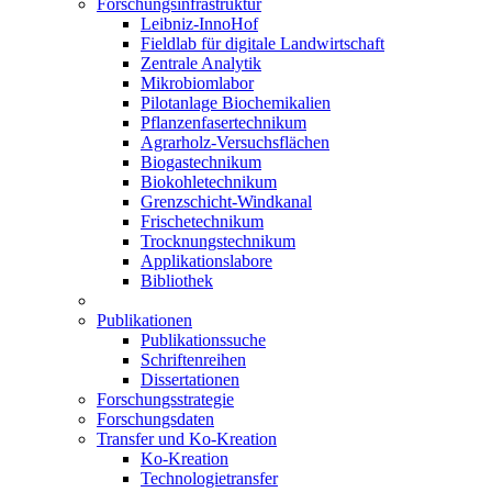
Forschungsinfrastruktur
Leibniz-InnoHof
Fieldlab für digitale Landwirtschaft
Zentrale Analytik
Mikrobiomlabor
Pilotanlage Biochemikalien
Pflanzenfasertechnikum
Agrarholz-Versuchsflächen
Biogastechnikum
Biokohletechnikum
Grenzschicht-Windkanal
Frischetechnikum
Trocknungstechnikum
Applikationslabore
Bibliothek
Publikationen
Publikationssuche
Schriftenreihen
Dissertationen
Forschungsstrategie
Forschungsdaten
Transfer und Ko-Kreation
Ko-Kreation
Technologietransfer