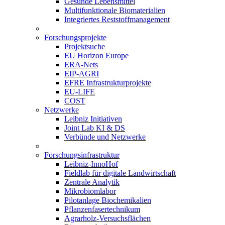
Gesunde Lebensmittel
Multifunktionale Biomaterialien
Integriertes Reststoffmanagement
Forschungsprojekte
Projektsuche
EU Horizon Europe
ERA-Nets
EIP-AGRI
EFRE Infrastrukturprojekte
EU-LIFE
COST
Netzwerke
Leibniz Initiativen
Joint Lab KI & DS
Verbünde und Netzwerke
Forschungsinfrastruktur
Leibniz-InnoHof
Fieldlab für digitale Landwirtschaft
Zentrale Analytik
Mikrobiomlabor
Pilotanlage Biochemikalien
Pflanzenfasertechnikum
Agrarholz-Versuchsflächen