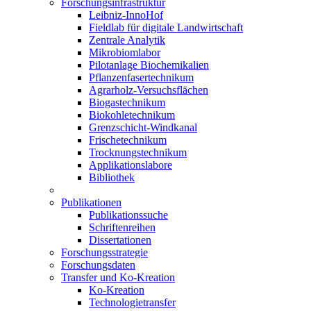
Forschungsinfrastruktur
Leibniz-InnoHof
Fieldlab für digitale Landwirtschaft
Zentrale Analytik
Mikrobiomlabor
Pilotanlage Biochemikalien
Pflanzenfasertechnikum
Agrarholz-Versuchsflächen
Biogastechnikum
Biokohletechnikum
Grenzschicht-Windkanal
Frischetechnikum
Trocknungstechnikum
Applikationslabore
Bibliothek
Publikationen
Publikationssuche
Schriftenreihen
Dissertationen
Forschungsstrategie
Forschungsdaten
Transfer und Ko-Kreation
Ko-Kreation
Technologietransfer