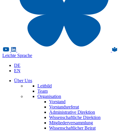
Leichte Sprache
DE
EN
Über Uns
Leitbild
Team
Organisation
Vorstand
Vorstandsreferat
Administrative Direktion
Wissenschaftliche Direktion
Mitgliederversammlung
Wissenschaftlicher Beirat