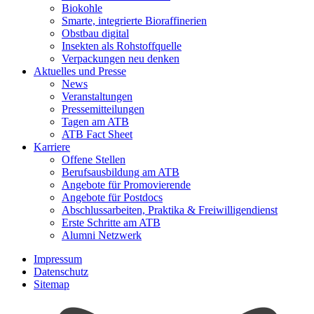
Biokohle
Smarte, integrierte Bioraffinerien
Obstbau digital
Insekten als Rohstoffquelle
Verpackungen neu denken
Aktuelles und Presse
News
Veranstaltungen
Pressemitteilungen
Tagen am ATB
ATB Fact Sheet
Karriere
Offene Stellen
Berufsausbildung am ATB
Angebote für Promovierende
Angebote für Postdocs
Abschlussarbeiten, Praktika & Freiwilligendienst
Erste Schritte am ATB
Alumni Netzwerk
Impressum
Datenschutz
Sitemap