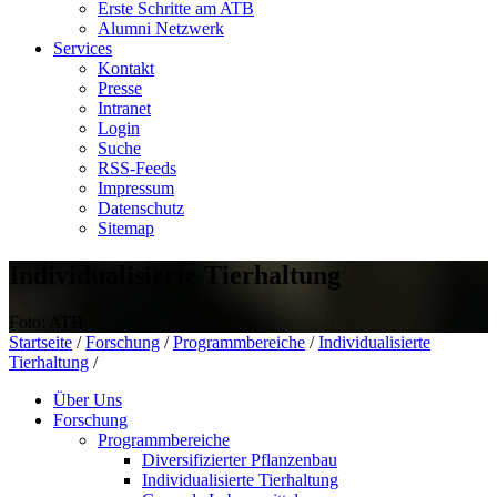
Erste Schritte am ATB
Alumni Netzwerk
Services
Kontakt
Presse
Intranet
Login
Suche
RSS-Feeds
Impressum
Datenschutz
Sitemap
Individualisierte Tierhaltung
Foto: ATB
Startseite
/
Forschung
/
Programmbereiche
/
Individualisierte
Tierhaltung
/
Über Uns
Forschung
Programmbereiche
Diversifizierter Pflanzenbau
Individualisierte Tierhaltung