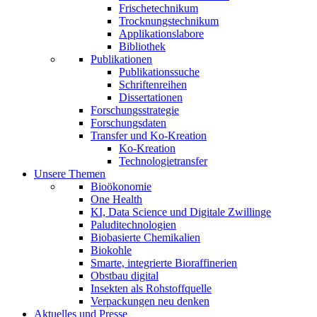
Frischetechnikum
Trocknungstechnikum
Applikationslabore
Bibliothek
Publikationen
Publikationssuche
Schriftenreihen
Dissertationen
Forschungsstrategie
Forschungsdaten
Transfer und Ko-Kreation
Ko-Kreation
Technologietransfer
Unsere Themen
Bioökonomie
One Health
KI, Data Science und Digitale Zwillinge
Paluditechnologien
Biobasierte Chemikalien
Biokohle
Smarte, integrierte Bioraffinerien
Obstbau digital
Insekten als Rohstoffquelle
Verpackungen neu denken
Aktuelles und Presse