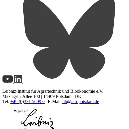
Leibniz-Institut für Agrartechnik und Bioökonomie e.V.
Max-Eyth-Allee 100 | 14469 Potsdam | DE
Tel.
+49 (0)331 5699 0
| E-Mail
atb@
atb-potsdam.de