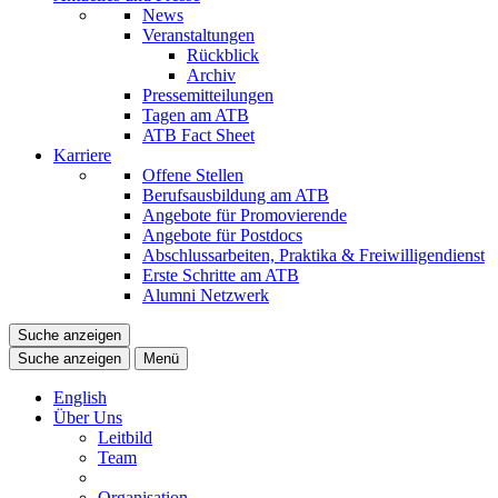
News
Veranstaltungen
Rückblick
Archiv
Pressemitteilungen
Tagen am ATB
ATB Fact Sheet
Karriere
Offene Stellen
Berufsausbildung am ATB
Angebote für Promovierende
Angebote für Postdocs
Abschlussarbeiten, Praktika & Freiwilligendienst
Erste Schritte am ATB
Alumni Netzwerk
Suche anzeigen
Suche anzeigen
Menü
English
Über Uns
Leitbild
Team
Organisation