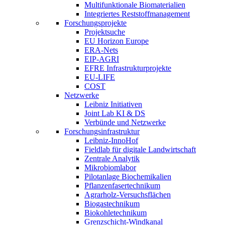
Multifunktionale Biomaterialien
Integriertes Reststoffmanagement
Forschungsprojekte
Projektsuche
EU Horizon Europe
ERA-Nets
EIP-AGRI
EFRE Infrastrukturprojekte
EU-LIFE
COST
Netzwerke
Leibniz Initiativen
Joint Lab KI & DS
Verbünde und Netzwerke
Forschungsinfrastruktur
Leibniz-InnoHof
Fieldlab für digitale Landwirtschaft
Zentrale Analytik
Mikrobiomlabor
Pilotanlage Biochemikalien
Pflanzenfasertechnikum
Agrarholz-Versuchsflächen
Biogastechnikum
Biokohletechnikum
Grenzschicht-Windkanal