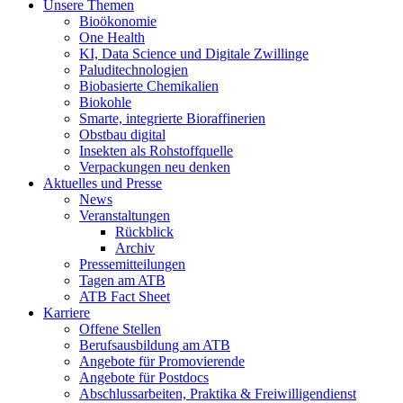
Unsere Themen
Bioökonomie
One Health
KI, Data Science und Digitale Zwillinge
Paluditechnologien
Biobasierte Chemikalien
Biokohle
Smarte, integrierte Bioraffinerien
Obstbau digital
Insekten als Rohstoffquelle
Verpackungen neu denken
Aktuelles und Presse
News
Veranstaltungen
Rückblick
Archiv
Pressemitteilungen
Tagen am ATB
ATB Fact Sheet
Karriere
Offene Stellen
Berufsausbildung am ATB
Angebote für Promovierende
Angebote für Postdocs
Abschlussarbeiten, Praktika & Freiwilligendienst