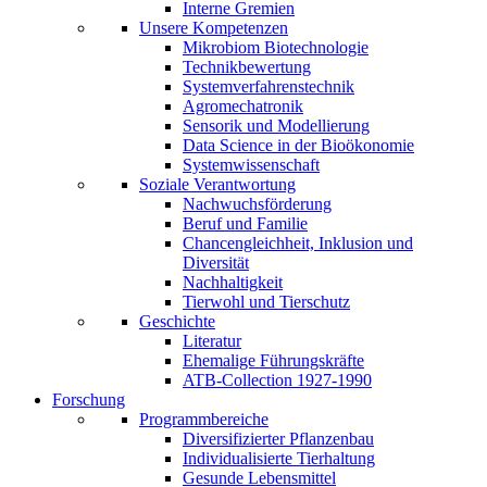
Interne Gremien
Unsere Kompetenzen
Mikrobiom Biotechnologie
Technikbewertung
Systemverfahrenstechnik
Agromechatronik
Sensorik und Modellierung
Data Science in der Bioökonomie
Systemwissenschaft
Soziale Verantwortung
Nachwuchsförderung
Beruf und Familie
Chancengleichheit, Inklusion und
Diversität
Nachhaltigkeit
Tierwohl und Tierschutz
Geschichte
Literatur
Ehemalige Führungskräfte
ATB-Collection 1927-1990
Forschung
Programmbereiche
Diversifizierter Pflanzenbau
Individualisierte Tierhaltung
Gesunde Lebensmittel