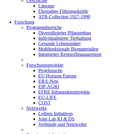
Geschichte
Literatur
Ehemalige Führungskräfte
ATB-Collection 1927-1990
Forschung
Programmbereiche
Diversifizierter Pflanzenbau
Individualisierte Tierhaltung
Gesunde Lebensmittel
Multifunktionale Biomaterialien
Integriertes Reststoffmanagement
Forschungsprojekte
Projektsuche
EU Horizon Europe
ERA-Nets
EIP-AGRI
EFRE Infrastrukturprojekte
EU-LIFE
COST
Netzwerke
Leibniz Initiativen
Joint Lab KI & DS
Verbünde und Netzwerke