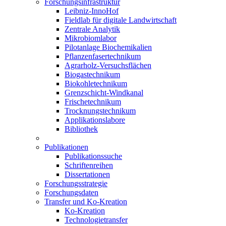
Forschungsinfrastruktur
Leibniz-InnoHof
Fieldlab für digitale Landwirtschaft
Zentrale Analytik
Mikrobiomlabor
Pilotanlage Biochemikalien
Pflanzenfasertechnikum
Agrarholz-Versuchsflächen
Biogastechnikum
Biokohletechnikum
Grenzschicht-Windkanal
Frischetechnikum
Trocknungstechnikum
Applikationslabore
Bibliothek
Publikationen
Publikationssuche
Schriftenreihen
Dissertationen
Forschungsstrategie
Forschungsdaten
Transfer und Ko-Kreation
Ko-Kreation
Technologietransfer