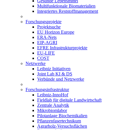
Gesunde Lebensmittel
Multifunktionale Biomaterialien
Integriertes Reststoffmanagement
Forschungsprojekte
Projektsuche
EU Horizon Europe
ERA-Nets
EIP-AGRI
EFRE Infrastrukturprojekte
EU-LIFE
COST
Netzwerke
Leibniz Initiativen
Joint Lab KI & DS
Verbünde und Netzwerke
Forschungsinfrastruktur
Leibniz-InnoHof
Fieldlab für digitale Landwirtschaft
Zentrale Analytik
Mikrobiomlabor
Pilotanlage Biochemikalien
Pflanzenfasertechnikum
Agrarholz-Versuchsflächen