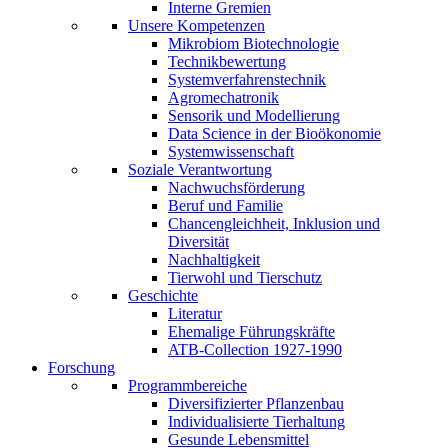
Interne Gremien
Unsere Kompetenzen
Mikrobiom Biotechnologie
Technikbewertung
Systemverfahrenstechnik
Agromechatronik
Sensorik und Modellierung
Data Science in der Bioökonomie
Systemwissenschaft
Soziale Verantwortung
Nachwuchsförderung
Beruf und Familie
Chancengleichheit, Inklusion und
Diversität
Nachhaltigkeit
Tierwohl und Tierschutz
Geschichte
Literatur
Ehemalige Führungskräfte
ATB-Collection 1927-1990
Forschung
Programmbereiche
Diversifizierter Pflanzenbau
Individualisierte Tierhaltung
Gesunde Lebensmittel