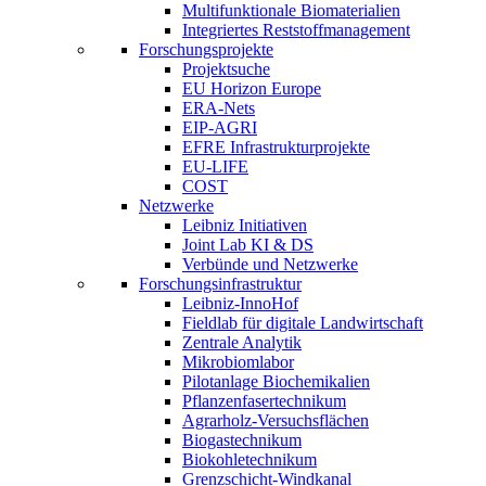
Multifunktionale Biomaterialien
Integriertes Reststoffmanagement
Forschungsprojekte
Projektsuche
EU Horizon Europe
ERA-Nets
EIP-AGRI
EFRE Infrastrukturprojekte
EU-LIFE
COST
Netzwerke
Leibniz Initiativen
Joint Lab KI & DS
Verbünde und Netzwerke
Forschungsinfrastruktur
Leibniz-InnoHof
Fieldlab für digitale Landwirtschaft
Zentrale Analytik
Mikrobiomlabor
Pilotanlage Biochemikalien
Pflanzenfasertechnikum
Agrarholz-Versuchsflächen
Biogastechnikum
Biokohletechnikum
Grenzschicht-Windkanal