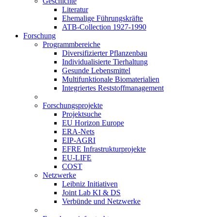
Geschichte
Literatur
Ehemalige Führungskräfte
ATB-Collection 1927-1990
Forschung
Programmbereiche
Diversifizierter Pflanzenbau
Individualisierte Tierhaltung
Gesunde Lebensmittel
Multifunktionale Biomaterialien
Integriertes Reststoffmanagement
Forschungsprojekte
Projektsuche
EU Horizon Europe
ERA-Nets
EIP-AGRI
EFRE Infrastrukturprojekte
EU-LIFE
COST
Netzwerke
Leibniz Initiativen
Joint Lab KI & DS
Verbünde und Netzwerke