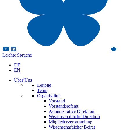
Leichte Sprache
DE
EN
Über Uns
Leitbild
Team
Organisation
Vorstand
Vorstandsreferat
Administrative Direktion
Wissenschaftliche Direktion
Mitgliederversammlung
Wissenschaftlicher Beirat