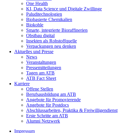
One Health
KI, Data Science und Digitale Zwillinge
Paluditechnologien
Biobasierte Chemikalien
Biokohle
Smarte, integrierte Bioraffinerien
Obstbau digital
Insekten als Rohstoffquelle
Verpackungen neu denken
Aktuelles und Presse
News
Veranstaltungen
Pressemitteilungen
Tagen am ATB
ATB Fact Sheet
Karriere
Offene Stellen
Berufsausbildung am ATB
Angebote für Promovierende
Angebote für Postdocs
Abschlussarbeiten, Praktika & Freiwilligendienst
Erste Schritte am ATB
Alumni Netzwerk
Impressum