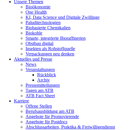
Unsere Themen
Bioökonomie
One Health
KI, Data Science und Digitale Zwillinge
Paluditechnologien
Biobasierte Chemikalien
Biokohle
Smarte, integrierte Bioraffinerien
Obstbau digital
Insekten als Rohstoffquelle
Verpackungen neu denken
Aktuelles und Presse
News
Veranstaltungen
Rückblick
Archiv
Pressemitteilungen
Tagen am ATB
ATB Fact Sheet
Karriere
Offene Stellen
Berufsausbildung am ATB
Angebote für Promovierende
Angebote für Postdocs
Abschlussarbeiten, Praktika & Freiwilligendienst