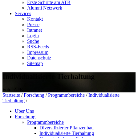
Erste Schritte am ATB
Alumni Netzwerk
Services
Kontakt
Presse
Intranet
Login
Suche
RSS-Feeds
Impressum
Datenschutz
Sitemap
Individualisierte Tierhaltung
Foto: ATB
Startseite
/
Forschung
/
Programmbereiche
/
Individualisierte
Tierhaltung
/
Über Uns
Forschung
Programmbereiche
Diversifizierter Pflanzenbau
Individualisierte Tierhaltung