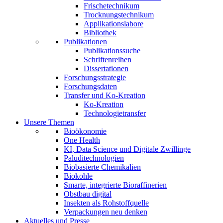
Frischetechnikum
Trocknungstechnikum
Applikationslabore
Bibliothek
Publikationen
Publikationssuche
Schriftenreihen
Dissertationen
Forschungsstrategie
Forschungsdaten
Transfer und Ko-Kreation
Ko-Kreation
Technologietransfer
Unsere Themen
Bioökonomie
One Health
KI, Data Science und Digitale Zwillinge
Paluditechnologien
Biobasierte Chemikalien
Biokohle
Smarte, integrierte Bioraffinerien
Obstbau digital
Insekten als Rohstoffquelle
Verpackungen neu denken
Aktuelles und Presse