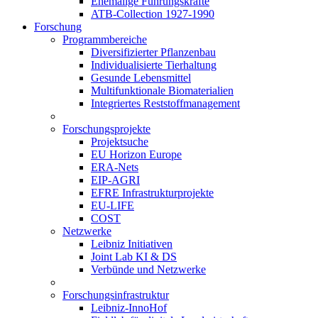
Ehemalige Führungskräfte
ATB-Collection 1927-1990
Forschung
Programmbereiche
Diversifizierter Pflanzenbau
Individualisierte Tierhaltung
Gesunde Lebensmittel
Multifunktionale Biomaterialien
Integriertes Reststoffmanagement
Forschungsprojekte
Projektsuche
EU Horizon Europe
ERA-Nets
EIP-AGRI
EFRE Infrastrukturprojekte
EU-LIFE
COST
Netzwerke
Leibniz Initiativen
Joint Lab KI & DS
Verbünde und Netzwerke
Forschungsinfrastruktur
Leibniz-InnoHof