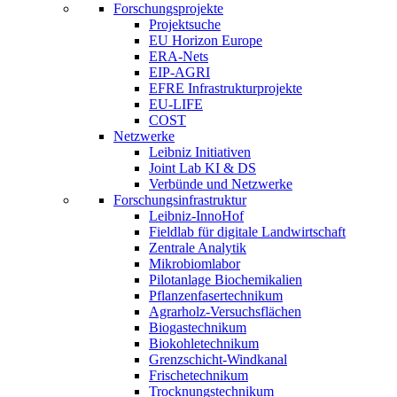
Forschungsprojekte
Projektsuche
EU Horizon Europe
ERA-Nets
EIP-AGRI
EFRE Infrastrukturprojekte
EU-LIFE
COST
Netzwerke
Leibniz Initiativen
Joint Lab KI & DS
Verbünde und Netzwerke
Forschungsinfrastruktur
Leibniz-InnoHof
Fieldlab für digitale Landwirtschaft
Zentrale Analytik
Mikrobiomlabor
Pilotanlage Biochemikalien
Pflanzenfasertechnikum
Agrarholz-Versuchsflächen
Biogastechnikum
Biokohletechnikum
Grenzschicht-Windkanal
Frischetechnikum
Trocknungstechnikum