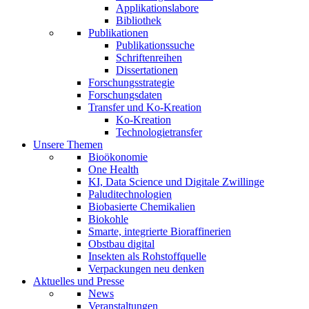
Applikationslabore
Bibliothek
Publikationen
Publikationssuche
Schriftenreihen
Dissertationen
Forschungsstrategie
Forschungsdaten
Transfer und Ko-Kreation
Ko-Kreation
Technologietransfer
Unsere Themen
Bioökonomie
One Health
KI, Data Science und Digitale Zwillinge
Paluditechnologien
Biobasierte Chemikalien
Biokohle
Smarte, integrierte Bioraffinerien
Obstbau digital
Insekten als Rohstoffquelle
Verpackungen neu denken
Aktuelles und Presse
News
Veranstaltungen