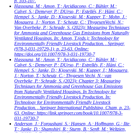
p. 103-107.
Hassouna, M.; Amon, T.; Arcidiacono, C.; Bühler, M.;
Calvet, S.; Demeyer, P.; DUrso, P.; Estellés, F.; Häni, C.;
Hempel, S.; Janke, D.; Kjosevski, M.; Kupper, T.; Mohn, J.;
Mosquera, J.; Norton, T.; Scheutz, C.; ThygesenVechi, N.;
Van Overbeke, P.; Schrade, S.
(2023): Measuring Techniques
for Ammonia and Greenhouse Gas Emissions from Naturally
Ventilated Housings. In: Amon, T.(eds.): Technology for
Environmentally Friendly Livestock Production. . Springer,
(978-3-031-19729-1), p. 23-63. Online:
https://doi.org/10.1007/978-3-031-19730-7
Hassouna, M.; Amon, T.; Arcidiacono, C.; Bühler, M.;
Calvet, S.; Demeyer, P.; DUrso, P.; Estrellés, F.; Häni, C.;
Hempel, S.; Janke, D.; Kjosevski, M.; Kupper, J.; Mosquera,
J.; Norton, T.; Scheutz, C.; Thygesen Vechi, N.; van
Overbeke, P.; Schrade, S.
(2023): Chapter 3: Measuring
Techniques for Ammonia and Greenhouse Gas Emissions
from Naturally Ventilated Housings. In Technology for
Environmentally Friendly Livestock Production. In:
Technology for Environmentally Friendly Livestock
Production. . Springer International Publishing, Cham, p. 23-
63. Online: https://link.springer.com/book/10.1007/978-3-
031-19730-7
Anderson, J.; Foroushani, S.; Hansen, A.; Hoffmann, G.; Ilte,
T.; Janke, D.; Shamshiri, R.; Sturm, B.; Senft, M.; Weltzien,