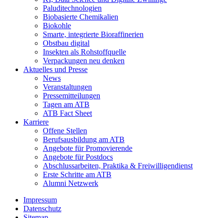
Paluditechnologien
Biobasierte Chemikalien
Biokohle
Smarte, integrierte Bioraffinerien
Obstbau digital
Insekten als Rohstoffquelle
Verpackungen neu denken
Aktuelles und Presse
News
Veranstaltungen
Pressemitteilungen
Tagen am ATB
ATB Fact Sheet
Karriere
Offene Stellen
Berufsausbildung am ATB
Angebote für Promovierende
Angebote für Postdocs
Abschlussarbeiten, Praktika & Freiwilligendienst
Erste Schritte am ATB
Alumni Netzwerk
Impressum
Datenschutz
Sitemap