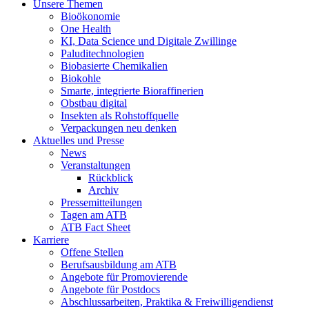
Unsere Themen
Bioökonomie
One Health
KI, Data Science und Digitale Zwillinge
Paluditechnologien
Biobasierte Chemikalien
Biokohle
Smarte, integrierte Bioraffinerien
Obstbau digital
Insekten als Rohstoffquelle
Verpackungen neu denken
Aktuelles und Presse
News
Veranstaltungen
Rückblick
Archiv
Pressemitteilungen
Tagen am ATB
ATB Fact Sheet
Karriere
Offene Stellen
Berufsausbildung am ATB
Angebote für Promovierende
Angebote für Postdocs
Abschlussarbeiten, Praktika & Freiwilligendienst