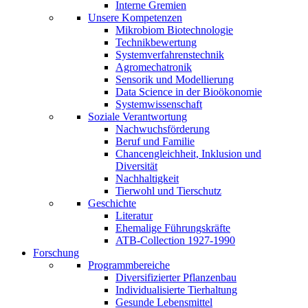
Interne Gremien
Unsere Kompetenzen
Mikrobiom Biotechnologie
Technikbewertung
Systemverfahrenstechnik
Agromechatronik
Sensorik und Modellierung
Data Science in der Bioökonomie
Systemwissenschaft
Soziale Verantwortung
Nachwuchsförderung
Beruf und Familie
Chancengleichheit, Inklusion und
Diversität
Nachhaltigkeit
Tierwohl und Tierschutz
Geschichte
Literatur
Ehemalige Führungskräfte
ATB-Collection 1927-1990
Forschung
Programmbereiche
Diversifizierter Pflanzenbau
Individualisierte Tierhaltung
Gesunde Lebensmittel