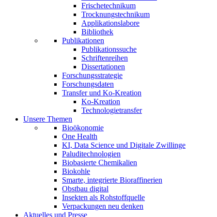
Frischetechnikum
Trocknungstechnikum
Applikationslabore
Bibliothek
Publikationen
Publikationssuche
Schriftenreihen
Dissertationen
Forschungsstrategie
Forschungsdaten
Transfer und Ko-Kreation
Ko-Kreation
Technologietransfer
Unsere Themen
Bioökonomie
One Health
KI, Data Science und Digitale Zwillinge
Paluditechnologien
Biobasierte Chemikalien
Biokohle
Smarte, integrierte Bioraffinerien
Obstbau digital
Insekten als Rohstoffquelle
Verpackungen neu denken
Aktuelles und Presse