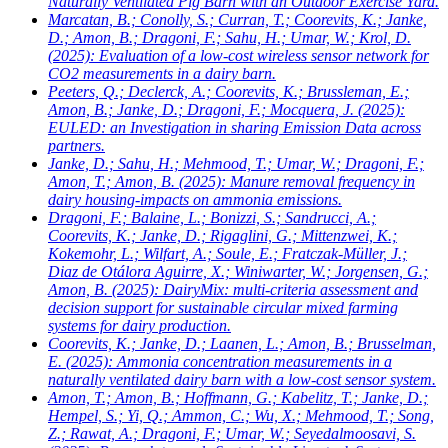
Naturally Ventilated Pig Barn with an Outdoor Exercise Yard.
Marcatan, B.; Conolly, S.; Curran, T.; Coorevits, K.; Janke,
D.; Amon, B.; Dragoni, F.; Sahu, H.; Umar, W.; Krol, D.
(2025): Evaluation of a low-cost wireless sensor network for
CO2 measurements in a dairy barn.
Peeters, Q.; Declerck, A.; Coorevits, K.; Brussleman, E.;
Amon, B.; Janke, D.; Dragoni, F.; Mocquera, J.
(2025):
EULED: an Investigation in sharing Emission Data across
partners.
Janke, D.; Sahu, H.; Mehmood, T.; Umar, W.; Dragoni, F.;
Amon, T.; Amon, B.
(2025): Manure removal frequency in
dairy housing-impacts on ammonia emissions.
Dragoni, F.; Balaine, L.; Bonizzi, S.; Sandrucci, A.;
Coorevits, K.; Janke, D.; Rigaglini, G.; Mittenzwei, K.;
Kokemohr, L.; Wilfart, A.; Soule, E.; Fratczak-Müller, J.;
Diaz de Otálora Aguirre, X.; Winiwarter, W.; Jorgensen, G.;
Amon, B.
(2025): DairyMix: multi-criteria assessment and
decision support for sustainable circular mixed farming
systems for dairy production.
Coorevits, K.; Janke, D.; Laanen, L.; Amon, B.; Brusselman,
E.
(2025): Ammonia concentration measurements in a
naturally ventilated dairy barn with a low-cost sensor system.
Amon, T.; Amon, B.; Hoffmann, G.; Kabelitz, T.; Janke, D.;
Hempel, S.; Yi, Q.; Ammon, C.; Wu, X.; Mehmood, T.; Song,
Z.; Rawat, A.; Dragoni, F.; Umar, W.; Seyedalmoosavi, S.