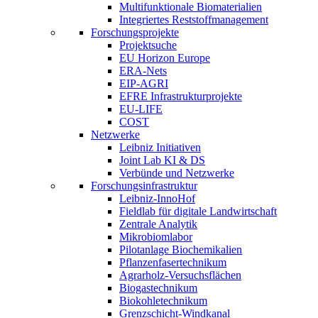
Multifunktionale Biomaterialien
Integriertes Reststoffmanagement
Forschungsprojekte
Projektsuche
EU Horizon Europe
ERA-Nets
EIP-AGRI
EFRE Infrastrukturprojekte
EU-LIFE
COST
Netzwerke
Leibniz Initiativen
Joint Lab KI & DS
Verbünde und Netzwerke
Forschungsinfrastruktur
Leibniz-InnoHof
Fieldlab für digitale Landwirtschaft
Zentrale Analytik
Mikrobiomlabor
Pilotanlage Biochemikalien
Pflanzenfasertechnikum
Agrarholz-Versuchsflächen
Biogastechnikum
Biokohletechnikum
Grenzschicht-Windkanal