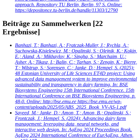
approach. Repository TU Berlin, Berlin, 97 S. Online:
https://depositonce.tu-berlin.de/handle/11303/12790
Beiträge zu Sammelwerken
[22
Ergebnisse]
Banhazi, T.; Banhazi, A.; Fratczak-Muller, J.; Rychla, A.;
Suchowska-Kisielewicz, M.; Opalinski, S.; Olejnik, K.; Kokin,
E.; Aland, A.; Mikhaylov, K.; Singha, S.; Marchaim, U.;
Asher, A.; Tikasz, I.; Balin, C.; Tarhan, S.; Zengin, K.; Bjerre,
T.; Wilstrup, S.; Sorensen, C.; Janke, D.; Hempel, S.
(2025):
48 Estonian University of Life Sciences ET4D project: Using
advanced data management system to improve environmental
sustainability and transparency in dairy farming. In: BSE
Biosystems Engineering 15th International Conference. 15th
International Conference on BSE Biosystems Engineering. p.
48-0. Online: http://bse.emu.ee https://bse.emu.ee/wp-
content/uploads/2025/05/ABS_2025_Book_VV-AS-1.pdf
Sayeed, M.; Janke, D.; Amon, T.; Amon, B.; Opalinski, S.;
Frontczak, J.; Hempel, S.
(2024): Advancing dairy farm
management: leveraging data, neural networks, and
interactive web design. In: AgEng 2024 Proceedings Book.
AgEng 2024 International Conference of EurAgEng. Athen,