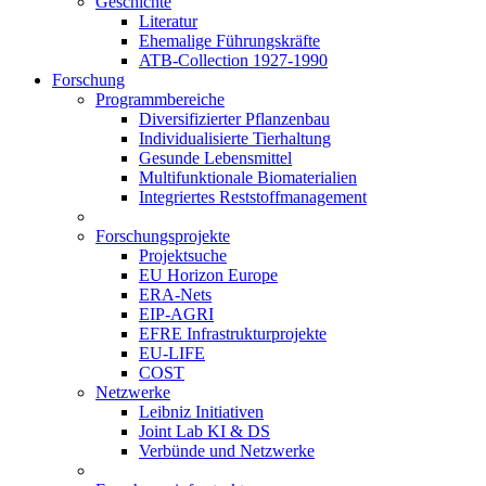
Geschichte
Literatur
Ehemalige Führungskräfte
ATB-Collection 1927-1990
Forschung
Programmbereiche
Diversifizierter Pflanzenbau
Individualisierte Tierhaltung
Gesunde Lebensmittel
Multifunktionale Biomaterialien
Integriertes Reststoffmanagement
Forschungsprojekte
Projektsuche
EU Horizon Europe
ERA-Nets
EIP-AGRI
EFRE Infrastrukturprojekte
EU-LIFE
COST
Netzwerke
Leibniz Initiativen
Joint Lab KI & DS
Verbünde und Netzwerke