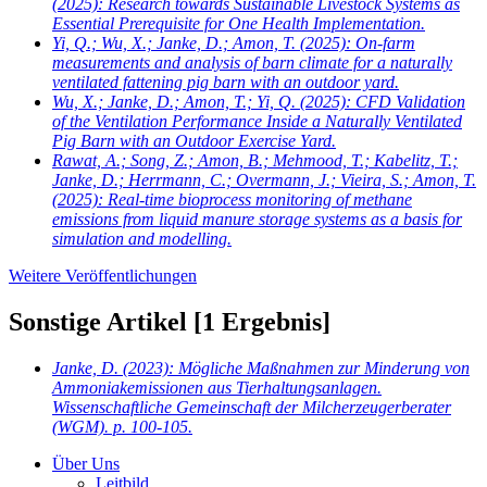
(2025): Research towards Sustainable Livestock Systems as
Essential Prerequisite for One Health Implementation.
Yi, Q.; Wu, X.; Janke, D.; Amon, T.
(2025): On-farm
measurements and analysis of barn climate for a naturally
ventilated fattening pig barn with an outdoor yard.
Wu, X.; Janke, D.; Amon, T.; Yi, Q.
(2025): CFD Validation
of the Ventilation Performance Inside a Naturally Ventilated
Pig Barn with an Outdoor Exercise Yard.
Rawat, A.; Song, Z.; Amon, B.; Mehmood, T.; Kabelitz, T.;
Janke, D.; Herrmann, C.; Overmann, J.; Vieira, S.; Amon, T.
(2025): Real-time bioprocess monitoring of methane
emissions from liquid manure storage systems as a basis for
simulation and modelling.
Weitere Veröffentlichungen
Sonstige Artikel
[1 Ergebnis]
Janke, D.
(2023): Mögliche Maßnahmen zur Minderung von
Ammoniakemissionen aus Tierhaltungsanlagen.
Wissenschaftliche Gemeinschaft der Milcherzeugerberater
(WGM). p. 100-105.
Über Uns
Leitbild