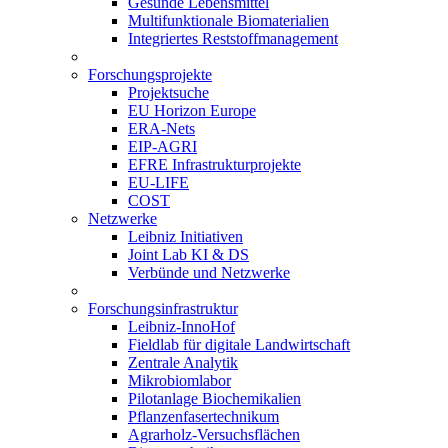
Gesunde Lebensmittel
Multifunktionale Biomaterialien
Integriertes Reststoffmanagement
Forschungsprojekte
Projektsuche
EU Horizon Europe
ERA-Nets
EIP-AGRI
EFRE Infrastrukturprojekte
EU-LIFE
COST
Netzwerke
Leibniz Initiativen
Joint Lab KI & DS
Verbünde und Netzwerke
Forschungsinfrastruktur
Leibniz-InnoHof
Fieldlab für digitale Landwirtschaft
Zentrale Analytik
Mikrobiomlabor
Pilotanlage Biochemikalien
Pflanzenfasertechnikum
Agrarholz-Versuchsflächen