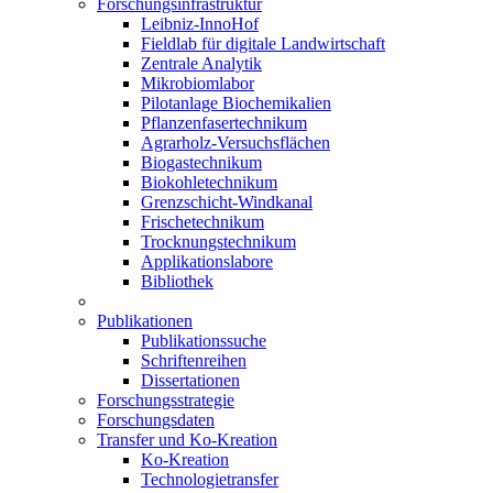
Forschungsinfrastruktur
Leibniz-InnoHof
Fieldlab für digitale Landwirtschaft
Zentrale Analytik
Mikrobiomlabor
Pilotanlage Biochemikalien
Pflanzenfasertechnikum
Agrarholz-Versuchsflächen
Biogastechnikum
Biokohletechnikum
Grenzschicht-Windkanal
Frischetechnikum
Trocknungstechnikum
Applikationslabore
Bibliothek
Publikationen
Publikationssuche
Schriftenreihen
Dissertationen
Forschungsstrategie
Forschungsdaten
Transfer und Ko-Kreation
Ko-Kreation
Technologietransfer