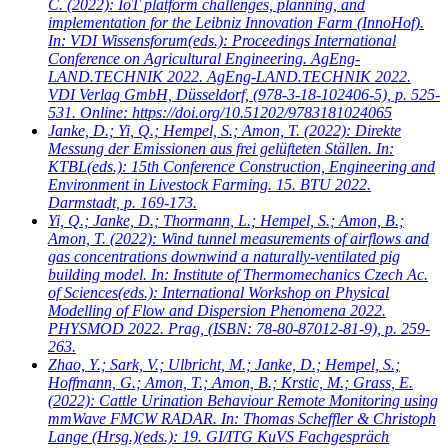
C.
(2022): IoT platform challenges, planning, and
implementation for the Leibniz Innovation Farm (InnoHof).
In: VDI Wissensforum(eds.): Proceedings International
Conference on Agricultural Engineering. AgEng-
LAND.TECHNIK 2022. AgEng-LAND.TECHNIK 2022.
VDI Verlag GmbH, Düsseldorf, (978-3-18-102406-5), p. 525-
531. Online: https://doi.org/10.51202/9783181024065
Janke, D.; Yi, Q.; Hempel, S.; Amon, T.
(2022): Direkte
Messung der Emissionen aus frei gelüfteten Ställen. In:
KTBL(eds.): 15th Conference Construction, Engineering and
Environment in Livestock Farming. 15. BTU 2022.
Darmstadt, p. 169-173.
Yi, Q.; Janke, D.; Thormann, L.; Hempel, S.; Amon, B.;
Amon, T.
(2022): Wind tunnel measurements of airflows and
gas concentrations downwind a naturally-ventilated pig
building model. In: Institute of Thermomechanics Czech Ac.
of Sciences(eds.): International Workshop on Physical
Modelling of Flow and Dispersion Phenomena 2022.
PHYSMOD 2022. Prag, (ISBN: 78-80-87012-81-9), p. 259-
263.
Zhao, Y.; Sark, V.; Ulbricht, M.; Janke, D.; Hempel, S.;
Hoffmann, G.; Amon, T.; Amon, B.; Krstic, M.; Grass, E.
(2022): Cattle Urination Behaviour Remote Monitoring using
mmWave FMCW RADAR. In: Thomas Scheffler & Christoph
Lange (Hrsg.)(eds.): 19. GI/ITG KuVS Fachgespräch