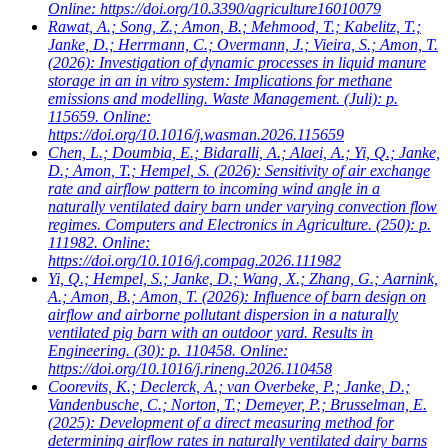
Online: https://doi.org/10.3390/agriculture16010079
Rawat, A.; Song, Z.; Amon, B.; Mehmood, T.; Kabelitz, T.;
Janke, D.; Herrmann, C.; Overmann, J.; Vieira, S.; Amon, T.
(2026): Investigation of dynamic processes in liquid manure
storage in an in vitro system: Implications for methane
emissions and modelling. Waste Management. (Juli): p.
115659. Online:
https://doi.org/10.1016/j.wasman.2026.115659
Chen, L.; Doumbia, E.; Bidaralli, A.; Alaei, A.; Yi, Q.; Janke,
D.; Amon, T.; Hempel, S.
(2026): Sensitivity of air exchange
rate and airflow pattern to incoming wind angle in a
naturally ventilated dairy barn under varying convection flow
regimes. Computers and Electronics in Agriculture. (250): p.
111982. Online:
https://doi.org/10.1016/j.compag.2026.111982
Yi, Q.; Hempel, S.; Janke, D.; Wang, X.; Zhang, G.; Aarnink,
A.; Amon, B.; Amon, T.
(2026): Influence of barn design on
airflow and airborne pollutant dispersion in a naturally
ventilated pig barn with an outdoor yard. Results in
Engineering. (30): p. 110458. Online:
https://doi.org/10.1016/j.rineng.2026.110458
Coorevits, K.; Declerck, A.; van Overbeke, P.; Janke, D.;
Vandenbusche, C.; Norton, T.; Demeyer, P.; Brusselman, E.
(2025): Development of a direct measuring method for
determining airflow rates in naturally ventilated dairy barns