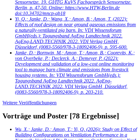
Sensornetze. 19. GI/ITG KuVS Fachgespräch Sensornetze.
Berlin, p. 47-50. Online: https://www.HTW-Berlin.de
doi:10.34702/mncp-qb18
Yi, Q.; Janke, D.; Wang, X.; Amon, B.; Amon, T.
(2022):
Effects of roof design on near ground gaseous emissions from
a naturally-ventilated pig barn. In: VDI Wissensforum
GmbH(eds.): Tagungsband AgEng Landtechnik 2022.
AgEng-LAND.TECHNIK 2022. VDI Verlag GmbH,
Düsseldorf, (0083-5560/978-3-18092406-9), p. 595-600.
Janke, D.; Bornwin, M.; Amon, T.; Amon, B.; Coorevits, K.;
von Overbeke, P.; Declerck, A.; Demeyer, P.
(2022):
Development and validation of a low-cost online monitoring
tool to manage barn climate and emissions from livestock
housing systems. In: VDI Wissensforum GmbH(eds.):
Tagungsband AgEng Landtechnik 2022. AgEng-
LAND.TECHNIK 2022. VDI Verlag GmbH, Düsseldorf,
(0083-5560/978-3-18092406-9), p. 203-210.
Weitere Veröffentlichungen
Vorträge und Poster
[78 Ergebnisse]
Wu, X.; Janke, D.; Amon, T.; Yi, Q.
(2026): Study on Effect of
Building Configurations on Ventilation Performance in a