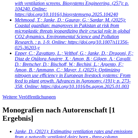
with ventilation screens. Biosystems Engineering. (257): p.
104240. Online:
https://doi.org/10.1016/j.biosystemseng.2025.104240
Mehmood, T.; Janke, D.; Gaurav, G.; Sardar, M.
(2025):
Coastal guardian: mangroves in Pakistan at risk from
microplastic threats jeopardizing their crucial role in global
CO2 dynamics. Environmental Science and Pollution
Research. : p. 1-9. Online: https://doi.org/10.1007/s11356-
025-36203-y
Epper, C.; Zavattaro, L.; Velthof, G.; Janke, D.; Dragoni, F.;
Diaz de Otálora Aguirre, X.; Amon, B.; Gilgen, A.; Cavalli,
D.; Bretscher, D.; Bischoff, W.; Bechini, L.; Argento, F.;
Amon, B.; Ammann, C.; Mayer, J.
(2025): Optimizing
nitrogen use efficiency in European livestock systems: From
feed to plant growth. Advances in Agronomy. (191): p. 273-
358. Online: https://doi.org/10.1016/bs.agron.2025.01.003
Weitere Veröffentlichungen
Monografien nach Autorenschaft
[1
Ergebnis]
Janke, D.
(2021): Estimating ventilation rates and emissions
from a naturally ventilated dairy barn - three-column