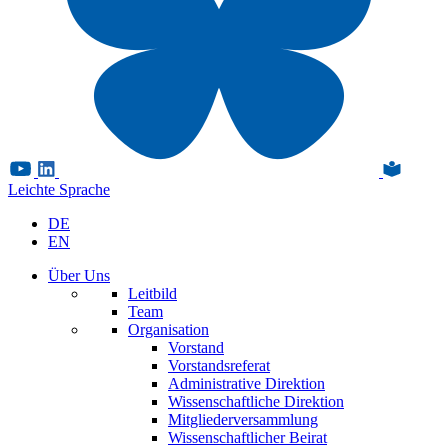
Leichte Sprache
DE
EN
Über Uns
Leitbild
Team
Organisation
Vorstand
Vorstandsreferat
Administrative Direktion
Wissenschaftliche Direktion
Mitgliederversammlung
Wissenschaftlicher Beirat