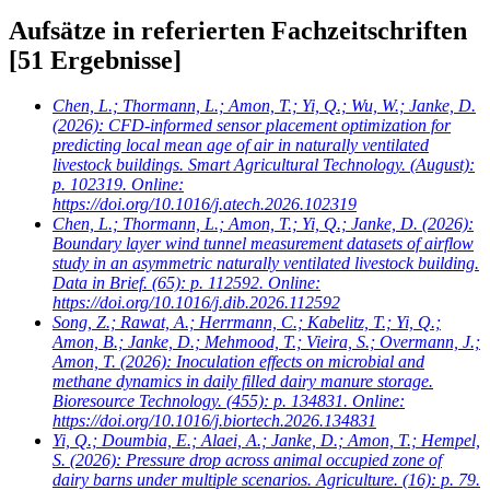
Aufsätze in referierten Fachzeitschriften
[51 Ergebnisse]
Chen, L.; Thormann, L.; Amon, T.; Yi, Q.; Wu, W.; Janke, D.
(2026): CFD-informed sensor placement optimization for
predicting local mean age of air in naturally ventilated
livestock buildings. Smart Agricultural Technology. (August):
p. 102319. Online:
https://doi.org/10.1016/j.atech.2026.102319
Chen, L.; Thormann, L.; Amon, T.; Yi, Q.; Janke, D.
(2026):
Boundary layer wind tunnel measurement datasets of airflow
study in an asymmetric naturally ventilated livestock building.
Data in Brief. (65): p. 112592. Online:
https://doi.org/10.1016/j.dib.2026.112592
Song, Z.; Rawat, A.; Herrmann, C.; Kabelitz, T.; Yi, Q.;
Amon, B.; Janke, D.; Mehmood, T.; Vieira, S.; Overmann, J.;
Amon, T.
(2026): Inoculation effects on microbial and
methane dynamics in daily filled dairy manure storage.
Bioresource Technology. (455): p. 134831. Online:
https://doi.org/10.1016/j.biortech.2026.134831
Yi, Q.; Doumbia, E.; Alaei, A.; Janke, D.; Amon, T.; Hempel,
S.
(2026): Pressure drop across animal occupied zone of
dairy barns under multiple scenarios. Agriculture. (16): p. 79.