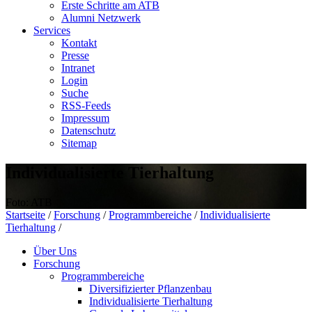
Erste Schritte am ATB
Alumni Netzwerk
Services
Kontakt
Presse
Intranet
Login
Suche
RSS-Feeds
Impressum
Datenschutz
Sitemap
Individualisierte Tierhaltung
Foto: ATB
Startseite
/
Forschung
/
Programmbereiche
/
Individualisierte
Tierhaltung
/
Über Uns
Forschung
Programmbereiche
Diversifizierter Pflanzenbau
Individualisierte Tierhaltung