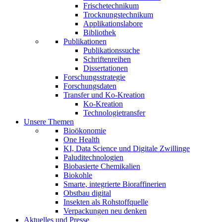
Frischetechnikum
Trocknungstechnikum
Applikationslabore
Bibliothek
Publikationen
Publikationssuche
Schriftenreihen
Dissertationen
Forschungsstrategie
Forschungsdaten
Transfer und Ko-Kreation
Ko-Kreation
Technologietransfer
Unsere Themen
Bioökonomie
One Health
KI, Data Science und Digitale Zwillinge
Paluditechnologien
Biobasierte Chemikalien
Biokohle
Smarte, integrierte Bioraffinerien
Obstbau digital
Insekten als Rohstoffquelle
Verpackungen neu denken
Aktuelles und Presse