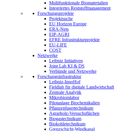
Multifunktionale Biomaterialien
Integriertes Reststoffmanagement
Forschungsprojekte
Projektsuche
EU Horizon Europe
ERA-Nets
EIP-AGRI
EFRE Infrastrukturprojekte
EU-LIFE
COST
Netzwerke
Leibniz Initiativen
Joint Lab KI & DS
Verbünde und Netzwerke
Forschungsinfrastruktur
Leibniz-InnoHof
Fieldlab für digitale Landwirtschaft
Zentrale Analytik
Mikrobiomlabor
Pilotanlage Biochemikalien
Pflanzenfasertechnikum
Agrarholz-Versuchsflächen
Biogastechnikum
Biokohletechnikum
Grenzschicht-Windkanal