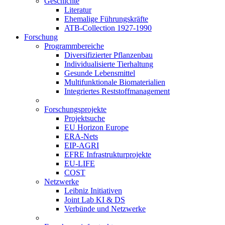
Geschichte
Literatur
Ehemalige Führungskräfte
ATB-Collection 1927-1990
Forschung
Programmbereiche
Diversifizierter Pflanzenbau
Individualisierte Tierhaltung
Gesunde Lebensmittel
Multifunktionale Biomaterialien
Integriertes Reststoffmanagement
Forschungsprojekte
Projektsuche
EU Horizon Europe
ERA-Nets
EIP-AGRI
EFRE Infrastrukturprojekte
EU-LIFE
COST
Netzwerke
Leibniz Initiativen
Joint Lab KI & DS
Verbünde und Netzwerke