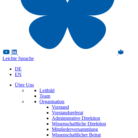
Leichte Sprache
DE
EN
Über Uns
Leitbild
Team
Organisation
Vorstand
Vorstandsreferat
Administrative Direktion
Wissenschaftliche Direktion
Mitgliederversammlung
Wissenschaftlicher Beirat