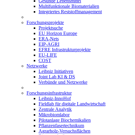
Gesunde Lebensmittel
Multifunktionale Biomaterialien
Integriertes Reststoffmanagement
Forschungsprojekte
Projektsuche
EU Horizon Europe
ERA-Nets
EIP-AGRI
EFRE Infrastrukturprojekte
EU-LIFE
COST
Netzwerke
Leibniz Initiativen
Joint Lab KI & DS
Verbünde und Netzwerke
Forschungsinfrastruktur
Leibniz-InnoHof
Fieldlab für digitale Landwirtschaft
Zentrale Analytik
Mikrobiomlabor
Pilotanlage Biochemikalien
Pflanzenfasertechnikum
Agrarholz-Versuchsflächen