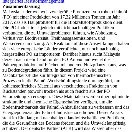
Integriertes Reststoffmanagement
Zusammenfassung
Malaysia ist der weltweit zweitgrößte Produzent von rohem Palmöl
(PO) mit einer Produktion von 17,32 Millionen Tonnen im Jahr
2017, das als Hauptrohstoff für die Biokraftstoffproduktion dient.
Die PO-Industrie ist jedoch mit nicht nachhaltigen Praktiken
verbunden, die zu Umweltproblemen führen, wie Abholzung,
Verlust von Biodiversität, Treibhausgasemissionen, und
Wasserverschmutzung. Als Reaktion auf diese Auswirkungen haben
sich viele europäische Länder verpflichtet, nur noch nachhaltig
hergestelltes PO zu importieren. Darüber hinaus sucht Malaysia
derzeit nach mehr Land für den PO-Anbau und weitet die
Palmenproduktion auf Flächen mit anderen Nutzpflanzen aus, was
zu Bodendegradation führt. In diesem Projekt wird eine
Machbarkeitsstudie zur Integration von thermochemischen
Prozessen in die Palmöl-Wertschöpfungskette durchgeführt, um
kohlenstoffreiches Material aus verschiedenen Fraktionen von
Rückständen (sowohl trocken als auch feucht) aus der PO-
Verarbeitung zu erzeugen. Diese Materialien werden über optimierte
strukturelle und chemische Eigenschaften verfügen, um die
Bodenfruchtbarkeit der Palmöl-Anbauflächen zu verbessern und das
Energiepotenzial der Palmöl-Industrie zu erhöhen. Dieser Ansatz
steht im Einklang mit nachhaltigen landwirtschaftlichen Praktiken,
die die Gesundheit des Bodens fördern und die Umwelt langfristig
schützen. Der deutsche Partner (ATB) wird das Wissen über das