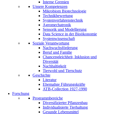
Interne Gremien
Unsere Kompetenzen
Mikrobiom Biotechnologie
Technikbewertung
Systemverfahrenstechnik
Agromechatronik
Sensorik und Modellierung
Data Science in der Bioökonomie
Systemwissenschaft
Soziale Verantwortung
Nachwuchsförderung
Beruf und Familie
Chancengleichheit, Inklusion und
Diversität
Nachhaltigkeit
Tierwohl und Tierschutz
Geschichte
Literatur
Ehemalige Führungskräfte
ATB-Collection 1927-1990
Forschung
Programmbereiche
Diversifizierter Pflanzenbau
Individualisierte Tierhaltung
Gesunde Lebensmittel