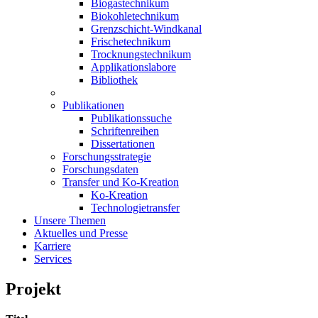
Biogastechnikum
Biokohletechnikum
Grenzschicht-Windkanal
Frischetechnikum
Trocknungstechnikum
Applikationslabore
Bibliothek
Publikationen
Publikationssuche
Schriftenreihen
Dissertationen
Forschungsstrategie
Forschungsdaten
Transfer und Ko-Kreation
Ko-Kreation
Technologietransfer
Unsere Themen
Aktuelles und Presse
Karriere
Services
Projekt