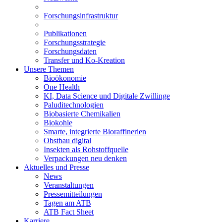
Forschungsinfrastruktur
Publikationen
Forschungsstrategie
Forschungsdaten
Transfer und Ko-Kreation
Unsere Themen
Bioökonomie
One Health
KI, Data Science und Digitale Zwillinge
Paluditechnologien
Biobasierte Chemikalien
Biokohle
Smarte, integrierte Bioraffinerien
Obstbau digital
Insekten als Rohstoffquelle
Verpackungen neu denken
Aktuelles und Presse
News
Veranstaltungen
Pressemitteilungen
Tagen am ATB
ATB Fact Sheet
Karriere