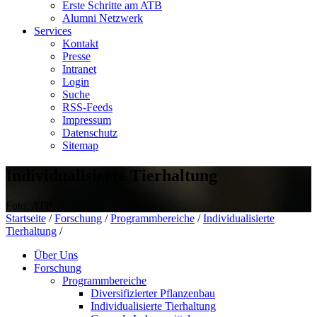
Erste Schritte am ATB
Alumni Netzwerk
Services
Kontakt
Presse
Intranet
Login
Suche
RSS-Feeds
Impressum
Datenschutz
Sitemap
Individualisierte Tierhaltung
Foto: ATB
Startseite
/
Forschung
/
Programmbereiche
/
Individualisierte
Tierhaltung
/
Über Uns
Forschung
Programmbereiche
Diversifizierter Pflanzenbau
Individualisierte Tierhaltung