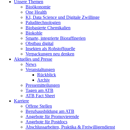
Unsere Themen
Bioökonomie
One Health
KI, Data Science und Digitale Zwillinge
Paluditechnologien
Biobasierte Chemikalien
Biokohle
Smarte, integrierte Bioraffinerien
Obstbau digital
Insekten als Rohstoffquelle
Verpackungen neu denken
Aktuelles und Presse
News
Veranstaltungen
Rückblick
Archiv
Pressemitteilungen
Tagen am ATB
ATB Fact Sheet
Karriere
Offene Stellen
Berufsausbildung am ATB
Angebote für Promovierende
Angebote für Postdocs
Abschlussarbeiten, Praktika & Freiwilligendienst