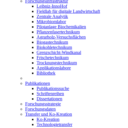
Forschungsinfrastruktur
Leibniz-InnoHof
Fieldlab für digitale Landwirtschaft
Zentrale Analytik
Mikrobiomlabor
Pilotanlage Biochemikalien
Pflanzenfasertechnikum
Agrarholz-Versuchsflächen
Biogastechnikum
Biokohletechnikum
Grenzschicht-Windkanal
Frischetechnikum
Trocknungstechnikum
Applikationslabore
Bibliothek
Publikationen
Publikationssuche
Schriftenreihen
Dissertationen
Forschungsstrategie
Forschungsdaten
Transfer und Ko-Kreation
Ko-Kreation
Technologietransfer