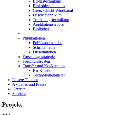
Biogastechnikum
Biokohletechnikum
Grenzschicht-Windkanal
Frischetechnikum
Trocknungstechnikum
Applikationslabore
Bibliothek
Publikationen
Publikationssuche
Schriftenreihen
Dissertationen
Forschungsstrategie
Forschungsdaten
Transfer und Ko-Kreation
Ko-Kreation
Technologietransfer
Unsere Themen
Aktuelles und Presse
Karriere
Services
Projekt