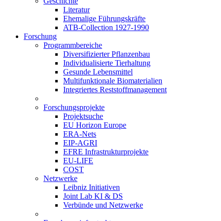
Geschichte
Literatur
Ehemalige Führungskräfte
ATB-Collection 1927-1990
Forschung
Programmbereiche
Diversifizierter Pflanzenbau
Individualisierte Tierhaltung
Gesunde Lebensmittel
Multifunktionale Biomaterialien
Integriertes Reststoffmanagement
Forschungsprojekte
Projektsuche
EU Horizon Europe
ERA-Nets
EIP-AGRI
EFRE Infrastrukturprojekte
EU-LIFE
COST
Netzwerke
Leibniz Initiativen
Joint Lab KI & DS
Verbünde und Netzwerke