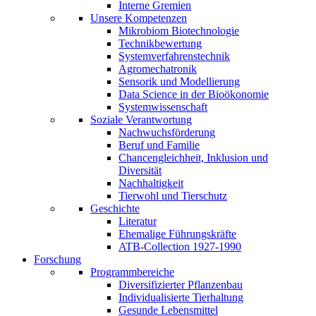
Interne Gremien
Unsere Kompetenzen
Mikrobiom Biotechnologie
Technikbewertung
Systemverfahrenstechnik
Agromechatronik
Sensorik und Modellierung
Data Science in der Bioökonomie
Systemwissenschaft
Soziale Verantwortung
Nachwuchsförderung
Beruf und Familie
Chancengleichheit, Inklusion und
Diversität
Nachhaltigkeit
Tierwohl und Tierschutz
Geschichte
Literatur
Ehemalige Führungskräfte
ATB-Collection 1927-1990
Forschung
Programmbereiche
Diversifizierter Pflanzenbau
Individualisierte Tierhaltung
Gesunde Lebensmittel