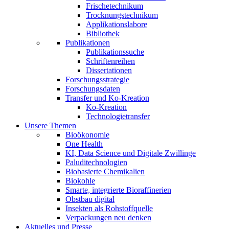
Frischetechnikum
Trocknungstechnikum
Applikationslabore
Bibliothek
Publikationen
Publikationssuche
Schriftenreihen
Dissertationen
Forschungsstrategie
Forschungsdaten
Transfer und Ko-Kreation
Ko-Kreation
Technologietransfer
Unsere Themen
Bioökonomie
One Health
KI, Data Science und Digitale Zwillinge
Paluditechnologien
Biobasierte Chemikalien
Biokohle
Smarte, integrierte Bioraffinerien
Obstbau digital
Insekten als Rohstoffquelle
Verpackungen neu denken
Aktuelles und Presse