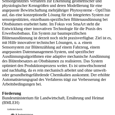
Sensorgestütztes Verfahren zur Erkennung geometrischer und
physiologischer Kenngrößen und deren Modellierung für eine
angepasste Bewirtschaftung mehrjähriger Phytosysteme - OptiThin
auf, das eine konzeptionelle Lösung für ein integriertes System zur
sensorgestützten, einzelbaum-spezifischen Blütenausdünnung bei
Obstbäumen erarbeitet hatte. Im Fokus von SmaArt steht die
Entwicklung einer innovativen Technologie für die Praxis des
Erwerbsobstbaus. Ein System zur baumspezifischen
Blütenausdünnung ist derzeit noch nicht praxisverfügbar. Ziel ist es,
mit Hilfe innovativer technischer Lösungen, u. a. einem
Sensorsystem zur Blütenzählung auf einem Fahrzeug, einem
angepassten Datenmanagement-System, und spezifischer
Ausdünnungsalgorithmen eine adaptive mechanische Ausdünnung
des Blütenbesatzes an Obstbäumen zu realisieren. Das System
optimiert den Produktionsprozess weiter. Es ist umweltschonend
und nachhaltig, da es rein mechanisch arbeitet und ohne umwelt-
oder gesundheitsgefährdende Chemikalien auskommt. Der erhöhte
Automatisierungsgrad des Verfahrens trägt zur Verbesserung der
Arbeitsbedingungen bei.
Förderung
Bundesministerium für Landwirtschaft, Ernährung und Heimat
(BMLEH)