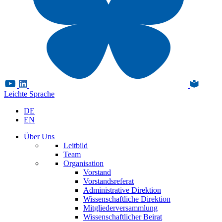
Leichte Sprache
DE
EN
Über Uns
Leitbild
Team
Organisation
Vorstand
Vorstandsreferat
Administrative Direktion
Wissenschaftliche Direktion
Mitgliederversammlung
Wissenschaftlicher Beirat