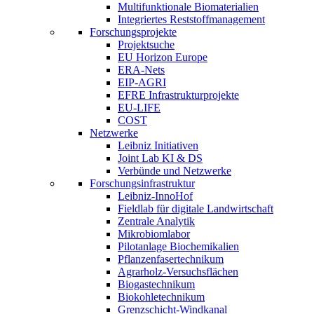
Multifunktionale Biomaterialien
Integriertes Reststoffmanagement
Forschungsprojekte
Projektsuche
EU Horizon Europe
ERA-Nets
EIP-AGRI
EFRE Infrastrukturprojekte
EU-LIFE
COST
Netzwerke
Leibniz Initiativen
Joint Lab KI & DS
Verbünde und Netzwerke
Forschungsinfrastruktur
Leibniz-InnoHof
Fieldlab für digitale Landwirtschaft
Zentrale Analytik
Mikrobiomlabor
Pilotanlage Biochemikalien
Pflanzenfasertechnikum
Agrarholz-Versuchsflächen
Biogastechnikum
Biokohletechnikum
Grenzschicht-Windkanal