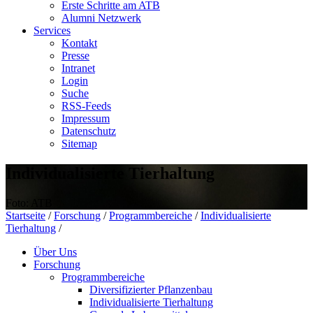
Erste Schritte am ATB
Alumni Netzwerk
Services
Kontakt
Presse
Intranet
Login
Suche
RSS-Feeds
Impressum
Datenschutz
Sitemap
Individualisierte Tierhaltung
Foto: ATB
Startseite
/
Forschung
/
Programmbereiche
/
Individualisierte
Tierhaltung
/
Über Uns
Forschung
Programmbereiche
Diversifizierter Pflanzenbau
Individualisierte Tierhaltung