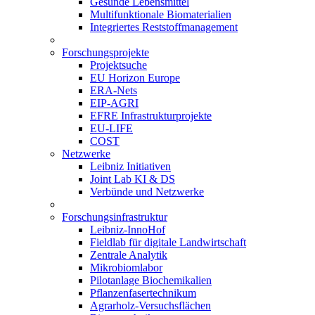
Gesunde Lebensmittel
Multifunktionale Biomaterialien
Integriertes Reststoffmanagement
Forschungsprojekte
Projektsuche
EU Horizon Europe
ERA-Nets
EIP-AGRI
EFRE Infrastrukturprojekte
EU-LIFE
COST
Netzwerke
Leibniz Initiativen
Joint Lab KI & DS
Verbünde und Netzwerke
Forschungsinfrastruktur
Leibniz-InnoHof
Fieldlab für digitale Landwirtschaft
Zentrale Analytik
Mikrobiomlabor
Pilotanlage Biochemikalien
Pflanzenfasertechnikum
Agrarholz-Versuchsflächen