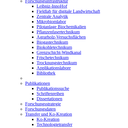
Forschungsinfrastruktur
Leibniz-InnoHof
Fieldlab für digitale Landwirtschaft
Zentrale Analytik
Mikrobiomlabor
Pilotanlage Biochemikalien
Pflanzenfasertechnikum
Agrarholz-Versuchsflächen
Biogastechnikum
Biokohletechnikum
Grenzschicht-Windkanal
Frischetechnikum
Trocknungstechnikum
Applikationslabore
Bibliothek
Publikationen
Publikationssuche
Schriftenreihen
Dissertationen
Forschungsstrategie
Forschungsdaten
Transfer und Ko-Kreation
Ko-Kreation
Technologietransfer