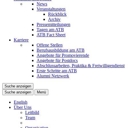
News
Veranstaltungen
Rückblick
Archiv
Pressemitteilungen
Tagen am ATB
ATB Fact Sheet
Karriere
Offene Stellen
Berufsausbildung am ATB
Angebote für Promovierende
Angebote für Postdocs
Abschlussarbeiten, Praktika & Freiwilligendienst
Erste Schritte am ATB
Alumni Netzwerk
Suche anzeigen
Suche anzeigen
Menü
English
Über Uns
Leitbild
Team
Organisation