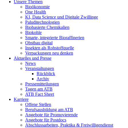
Unsere Themen
Bioökonomie
One Health
KI, Data Science und Digitale Zwillinge
Paluditechnologien
Biobasierte Chemikalien
Biokohle
Smarte, integrierte Bioraffinerien
Obstbau digital
Insekten als Rohstoffquelle
Verpackungen neu denken
Aktuelles und Presse
News
Veranstaltungen
Rückblick
Archiv
Pressemitteilungen
Tagen am ATB
ATB Fact Sheet
Karriere
Offene Stellen
Berufsausbildung am ATB
Angebote für Promovierende
Angebote für Postdocs
Abschlussarbeiten, Praktika & Freiwilligendienst