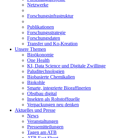
Netzwerke
Forschungsinfrastruktur
Publikationen
Forschungsstrategie
Forschungsdaten
Transfer und Ko-Kreation
Unsere Themen
Bioökonomie
One Health
KI, Data Science und Digitale Zwillinge
Paluditechnologien
Biobasierte Chemikalien
Biokohle
Smarte, integrierte Bioraffinerien
Obstbau digital
Insekten als Rohstoffquelle
Verpackungen neu denken
Aktuelles und Presse
News
Veranstaltungen
Pressemitteilungen
Tagen am ATB
ATB Fact Sheet