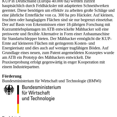
KUP in Deutschland (Europa 40.000 ha) werden zurzeit
hauptsächlich durch Feldhäcksler mit adaptierten Schneidwerken
geerntet. Diese benötigen um effektiv zu arbeiten große Schläge und
eine jährliche Erntefläche von ca. 300 ha pro Häcksler. Auf kleinen,
feuchten oder hanglagigen Flächen sind sie nur begrenzt einsetzbar.
Der auf Basis von Erkenntnissen einer 18-jährigen Forschung mit
Kurzumtriebsplantagen im ATB entwickelte Mähhacker soll eine
preiswerte und flexible Alternative in Form einer Anbaumaschine
für Standartschlepper bieten. Der Mähhacker ermöglicht die KUP-
Ernte auf kleineren Flächen mit geringerem Kosten- und
Energieeisatz und dies auch auf weniger tragfähigen Böden. Auf
Grundlage eines neuen, zum Patent angemeldeten Konzeptes wurde
am ATB ein Prototyp des Mähhackers entwickelt. Die
Praxiserprobung erfolgt gegenwärtig in enger Kooperation mit
einem Industriepartner.
Förderung
Bundesministerium für Wirtschaft und Technologie (BMWi)