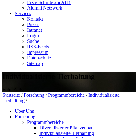
Erste Schritte am ATB
Alumni Netzwerk
Services
Kontakt
Presse
Intranet
Login
Suche
RSS-Feeds
Impressum
Datenschutz
Sitemap
Individualisierte Tierhaltung
Foto: ATB
Startseite
/
Forschung
/
Programmbereiche
/
Individualisierte
Tierhaltung
/
Über Uns
Forschung
Programmbereiche
Diversifizierter Pflanzenbau
Individualisierte Tierhaltung