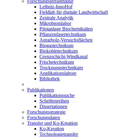
Forschungsinfrastruktur
Leibniz-InnoHof
Fieldlab für digitale Landwirtschaft
Zentrale Analytik
Mikrobiomlabor
Pilotanlage Biochemikalien
Pflanzenfasertechnikum
Agrarholz-Versuchsflächen
Biogastechnikum
Biokohletechnikum
Grenzschicht-Windkanal
Frischetechnikum
Trocknungstechnikum
Applikationslabore
Bibliothek
Publikationen
Publikationssuche
Schriftenreihen
Dissertationen
Forschungsstrategie
Forschungsdaten
Transfer und Ko-Kreation
Ko-Kreation
Technologietransfer