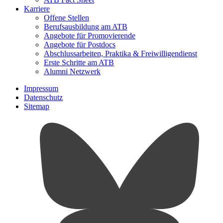
Karriere
Offene Stellen
Berufsausbildung am ATB
Angebote für Promovierende
Angebote für Postdocs
Abschlussarbeiten, Praktika & Freiwilligendienst
Erste Schritte am ATB
Alumni Netzwerk
Impressum
Datenschutz
Sitemap