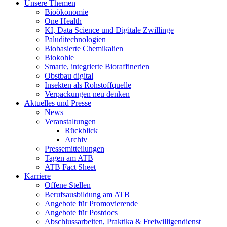
Unsere Themen
Bioökonomie
One Health
KI, Data Science und Digitale Zwillinge
Paluditechnologien
Biobasierte Chemikalien
Biokohle
Smarte, integrierte Bioraffinerien
Obstbau digital
Insekten als Rohstoffquelle
Verpackungen neu denken
Aktuelles und Presse
News
Veranstaltungen
Rückblick
Archiv
Pressemitteilungen
Tagen am ATB
ATB Fact Sheet
Karriere
Offene Stellen
Berufsausbildung am ATB
Angebote für Promovierende
Angebote für Postdocs
Abschlussarbeiten, Praktika & Freiwilligendienst