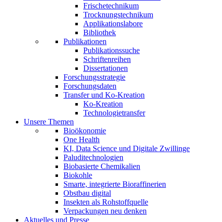
Frischetechnikum
Trocknungstechnikum
Applikationslabore
Bibliothek
Publikationen
Publikationssuche
Schriftenreihen
Dissertationen
Forschungsstrategie
Forschungsdaten
Transfer und Ko-Kreation
Ko-Kreation
Technologietransfer
Unsere Themen
Bioökonomie
One Health
KI, Data Science und Digitale Zwillinge
Paluditechnologien
Biobasierte Chemikalien
Biokohle
Smarte, integrierte Bioraffinerien
Obstbau digital
Insekten als Rohstoffquelle
Verpackungen neu denken
Aktuelles und Presse