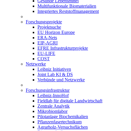
Gesunde Lebensmittel
Multifunktionale Biomaterialien
Integriertes Reststoffmanagement
Forschungsprojekte
Projektsuche
EU Horizon Europe
ERA-Nets
EIP-AGRI
EFRE Infrastrukturprojekte
EU-LIFE
COST
Netzwerke
Leibniz Initiativen
Joint Lab KI & DS
Verbünde und Netzwerke
Forschungsinfrastruktur
Leibniz-InnoHof
Fieldlab für digitale Landwirtschaft
Zentrale Analytik
Mikrobiomlabor
Pilotanlage Biochemikalien
Pflanzenfasertechnikum
Agrarholz-Versuchsflächen