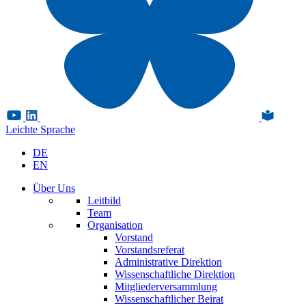
Leichte Sprache
DE
EN
Über Uns
Leitbild
Team
Organisation
Vorstand
Vorstandsreferat
Administrative Direktion
Wissenschaftliche Direktion
Mitgliederversammlung
Wissenschaftlicher Beirat