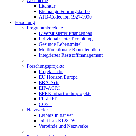
Geschichte
Literatur
Ehemalige Führungskräfte
ATB-Collection 1927-1990
Forschung
Programmbereiche
Diversifizierter Pflanzenbau
Individualisierte Tierhaltung
Gesunde Lebensmittel
Multifunktionale Biomaterialien
Integriertes Reststoffmanagement
Forschungsprojekte
Projektsuche
EU Horizon Europe
ERA-Nets
EIP-AGRI
EFRE Infrastrukturprojekte
EU-LIFE
COST
Netzwerke
Leibniz Initiativen
Joint Lab KI & DS
Verbünde und Netzwerke