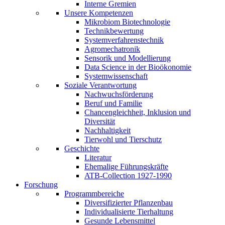
Interne Gremien
Unsere Kompetenzen
Mikrobiom Biotechnologie
Technikbewertung
Systemverfahrenstechnik
Agromechatronik
Sensorik und Modellierung
Data Science in der Bioökonomie
Systemwissenschaft
Soziale Verantwortung
Nachwuchsförderung
Beruf und Familie
Chancengleichheit, Inklusion und
Diversität
Nachhaltigkeit
Tierwohl und Tierschutz
Geschichte
Literatur
Ehemalige Führungskräfte
ATB-Collection 1927-1990
Forschung
Programmbereiche
Diversifizierter Pflanzenbau
Individualisierte Tierhaltung
Gesunde Lebensmittel