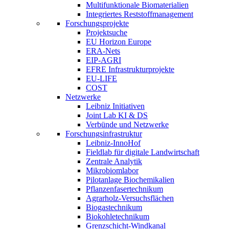
Multifunktionale Biomaterialien
Integriertes Reststoffmanagement
Forschungsprojekte
Projektsuche
EU Horizon Europe
ERA-Nets
EIP-AGRI
EFRE Infrastrukturprojekte
EU-LIFE
COST
Netzwerke
Leibniz Initiativen
Joint Lab KI & DS
Verbünde und Netzwerke
Forschungsinfrastruktur
Leibniz-InnoHof
Fieldlab für digitale Landwirtschaft
Zentrale Analytik
Mikrobiomlabor
Pilotanlage Biochemikalien
Pflanzenfasertechnikum
Agrarholz-Versuchsflächen
Biogastechnikum
Biokohletechnikum
Grenzschicht-Windkanal