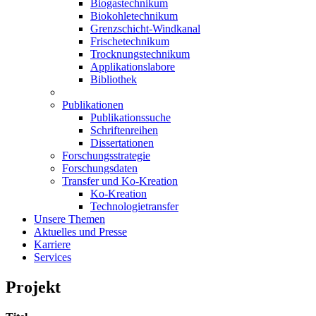
Biogastechnikum
Biokohletechnikum
Grenzschicht-Windkanal
Frischetechnikum
Trocknungstechnikum
Applikationslabore
Bibliothek
Publikationen
Publikationssuche
Schriftenreihen
Dissertationen
Forschungsstrategie
Forschungsdaten
Transfer und Ko-Kreation
Ko-Kreation
Technologietransfer
Unsere Themen
Aktuelles und Presse
Karriere
Services
Projekt