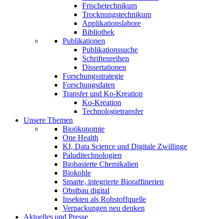
Frischetechnikum
Trocknungstechnikum
Applikationslabore
Bibliothek
Publikationen
Publikationssuche
Schriftenreihen
Dissertationen
Forschungsstrategie
Forschungsdaten
Transfer und Ko-Kreation
Ko-Kreation
Technologietransfer
Unsere Themen
Bioökonomie
One Health
KI, Data Science und Digitale Zwillinge
Paluditechnologien
Biobasierte Chemikalien
Biokohle
Smarte, integrierte Bioraffinerien
Obstbau digital
Insekten als Rohstoffquelle
Verpackungen neu denken
Aktuelles und Presse