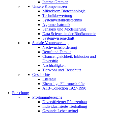
Interne Gremien
Unsere Kompetenzen
Mikrobiom Biotechnologie
Technikbewertung
Systemverfahrenstechnik
Agromechatronik
Sensorik und Modellierung
Data Science in der Bioökonomie
Systemwissenschaft
Soziale Verantwortung
Nachwuchsförderung
Beruf und Familie
Chancengleichheit, Inklusion und
Diversität
Nachhaltigkeit
Tierwohl und Tierschutz
Geschichte
Literatur
Ehemalige Führungskräfte
ATB-Collection 1927-1990
Forschung
Programmbereiche
Diversifizierter Pflanzenbau
Individualisierte Tierhaltung
Gesunde Lebensmittel