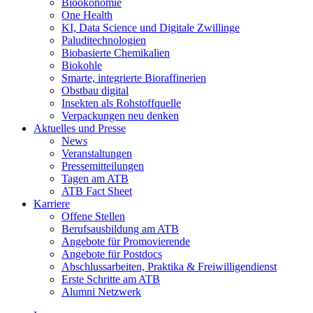
Bioökonomie
One Health
KI, Data Science und Digitale Zwillinge
Paluditechnologien
Biobasierte Chemikalien
Biokohle
Smarte, integrierte Bioraffinerien
Obstbau digital
Insekten als Rohstoffquelle
Verpackungen neu denken
Aktuelles und Presse
News
Veranstaltungen
Pressemitteilungen
Tagen am ATB
ATB Fact Sheet
Karriere
Offene Stellen
Berufsausbildung am ATB
Angebote für Promovierende
Angebote für Postdocs
Abschlussarbeiten, Praktika & Freiwilligendienst
Erste Schritte am ATB
Alumni Netzwerk