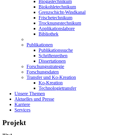
Biogastechnikum
Biokohletechnikum
Grenzschicht-Windkanal
Frischetechnikum
Trocknungstechnikum
Applikationslabore
Bibliothek
Publikationen
Publikationssuche
Schriftenreihen
Dissertationen
Forschungsstrategie
Forschungsdaten
Transfer und Ko-Kreation
Ko-Kreation
Technologietransfer
Unsere Themen
Aktuelles und Presse
Karriere
Services
Projekt