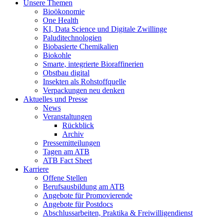
Unsere Themen
Bioökonomie
One Health
KI, Data Science und Digitale Zwillinge
Paluditechnologien
Biobasierte Chemikalien
Biokohle
Smarte, integrierte Bioraffinerien
Obstbau digital
Insekten als Rohstoffquelle
Verpackungen neu denken
Aktuelles und Presse
News
Veranstaltungen
Rückblick
Archiv
Pressemitteilungen
Tagen am ATB
ATB Fact Sheet
Karriere
Offene Stellen
Berufsausbildung am ATB
Angebote für Promovierende
Angebote für Postdocs
Abschlussarbeiten, Praktika & Freiwilligendienst