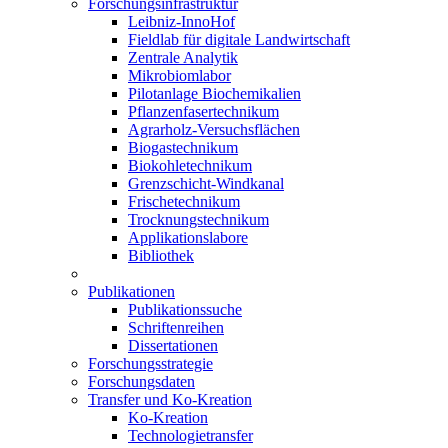
Forschungsinfrastruktur
Leibniz-InnoHof
Fieldlab für digitale Landwirtschaft
Zentrale Analytik
Mikrobiomlabor
Pilotanlage Biochemikalien
Pflanzenfasertechnikum
Agrarholz-Versuchsflächen
Biogastechnikum
Biokohletechnikum
Grenzschicht-Windkanal
Frischetechnikum
Trocknungstechnikum
Applikationslabore
Bibliothek
Publikationen
Publikationssuche
Schriftenreihen
Dissertationen
Forschungsstrategie
Forschungsdaten
Transfer und Ko-Kreation
Ko-Kreation
Technologietransfer