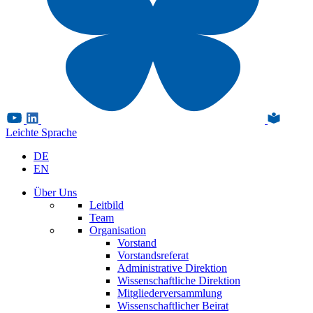
Leichte Sprache
DE
EN
Über Uns
Leitbild
Team
Organisation
Vorstand
Vorstandsreferat
Administrative Direktion
Wissenschaftliche Direktion
Mitgliederversammlung
Wissenschaftlicher Beirat