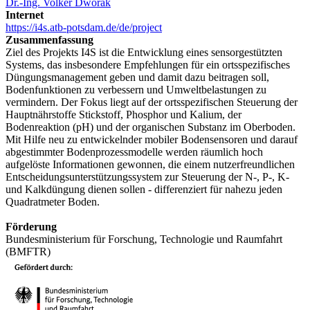
Dr.-Ing. Volker Dworak
Internet
https://i4s.atb-potsdam.de/de/project
Zusammenfassung
Ziel des Projekts I4S ist die Entwicklung eines sensorgestützten
Systems, das insbesondere Empfehlungen für ein ortsspezifisches
Düngungsmanagement geben und damit dazu beitragen soll,
Bodenfunktionen zu verbessern und Umweltbelastungen zu
vermindern. Der Fokus liegt auf der ortsspezifischen Steuerung der
Hauptnährstoffe Stickstoff, Phosphor und Kalium, der
Bodenreaktion (pH) und der organischen Substanz im Oberboden.
Mit Hilfe neu zu entwickelnder mobiler Bodensensoren und darauf
abgestimmter Bodenprozessmodelle werden räumlich hoch
aufgelöste Informationen gewonnen, die einem nutzerfreundlichen
Entscheidungsunterstützungssystem zur Steuerung der N-, P-, K-
und Kalkdüngung dienen sollen - differenziert für nahezu jeden
Quadratmeter Boden.
Förderung
Bundesministerium für Forschung, Technologie und Raumfahrt
(BMFTR)