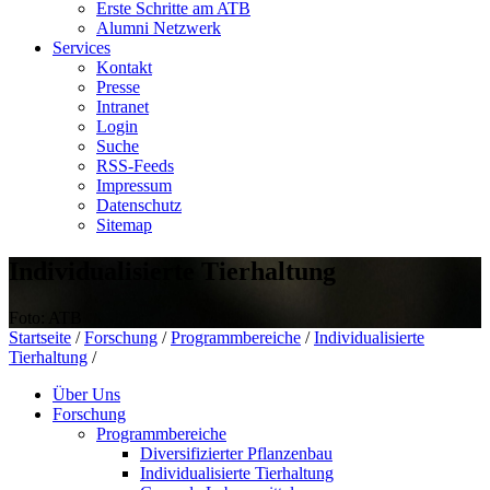
Erste Schritte am ATB
Alumni Netzwerk
Services
Kontakt
Presse
Intranet
Login
Suche
RSS-Feeds
Impressum
Datenschutz
Sitemap
Individualisierte Tierhaltung
Foto: ATB
Startseite
/
Forschung
/
Programmbereiche
/
Individualisierte
Tierhaltung
/
Über Uns
Forschung
Programmbereiche
Diversifizierter Pflanzenbau
Individualisierte Tierhaltung