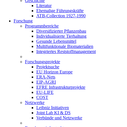
Geschichte
Literatur
Ehemalige Führungskräfte
ATB-Collection 1927-1990
Forschung
Programmbereiche
Diversifizierter Pflanzenbau
Individualisierte Tierhaltung
Gesunde Lebensmittel
Multifunktionale Biomaterialien
Integriertes Reststoffmanagement
Forschungsprojekte
Projektsuche
EU Horizon Europe
ERA-Nets
EIP-AGRI
EFRE Infrastrukturprojekte
EU-LIFE
COST
Netzwerke
Leibniz Initiativen
Joint Lab KI & DS
Verbünde und Netzwerke