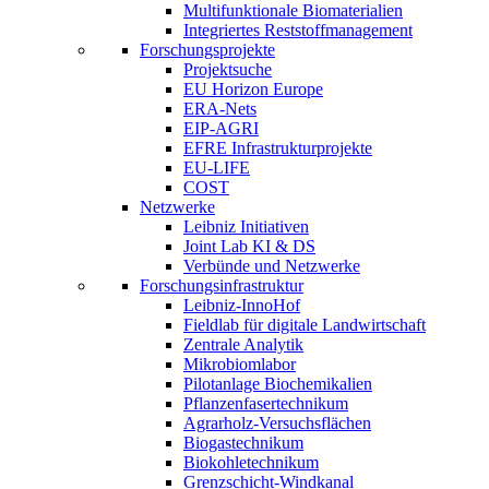
Multifunktionale Biomaterialien
Integriertes Reststoffmanagement
Forschungsprojekte
Projektsuche
EU Horizon Europe
ERA-Nets
EIP-AGRI
EFRE Infrastrukturprojekte
EU-LIFE
COST
Netzwerke
Leibniz Initiativen
Joint Lab KI & DS
Verbünde und Netzwerke
Forschungsinfrastruktur
Leibniz-InnoHof
Fieldlab für digitale Landwirtschaft
Zentrale Analytik
Mikrobiomlabor
Pilotanlage Biochemikalien
Pflanzenfasertechnikum
Agrarholz-Versuchsflächen
Biogastechnikum
Biokohletechnikum
Grenzschicht-Windkanal