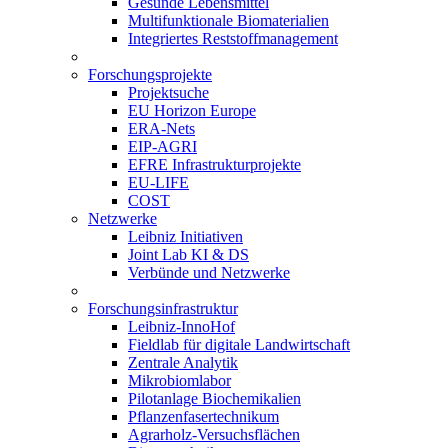
Gesunde Lebensmittel
Multifunktionale Biomaterialien
Integriertes Reststoffmanagement
Forschungsprojekte
Projektsuche
EU Horizon Europe
ERA-Nets
EIP-AGRI
EFRE Infrastrukturprojekte
EU-LIFE
COST
Netzwerke
Leibniz Initiativen
Joint Lab KI & DS
Verbünde und Netzwerke
Forschungsinfrastruktur
Leibniz-InnoHof
Fieldlab für digitale Landwirtschaft
Zentrale Analytik
Mikrobiomlabor
Pilotanlage Biochemikalien
Pflanzenfasertechnikum
Agrarholz-Versuchsflächen