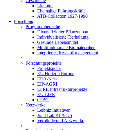
Geschichte
Literatur
Ehemalige Führungskräfte
ATB-Collection 1927-1990
Forschung
Programmbereiche
Diversifizierter Pflanzenbau
Individualisierte Tierhaltung
Gesunde Lebensmittel
Multifunktionale Biomaterialien
Integriertes Reststoffmanagement
Forschungsprojekte
Projektsuche
EU Horizon Europe
ERA-Nets
EIP-AGRI
EFRE Infrastrukturprojekte
EU-LIFE
COST
Netzwerke
Leibniz Initiativen
Joint Lab KI & DS
Verbünde und Netzwerke