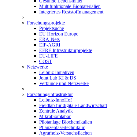
Gesunde Lebensmittel
Multifunktionale Biomaterialien
Integriertes Reststoffmanagement
Forschungsprojekte
Projektsuche
EU Horizon Europe
ERA-Nets
EIP-AGRI
EFRE Infrastrukturprojekte
EU-LIFE
COST
Netzwerke
Leibniz Initiativen
Joint Lab KI & DS
Verbünde und Netzwerke
Forschungsinfrastruktur
Leibniz-InnoHof
Fieldlab für digitale Landwirtschaft
Zentrale Analytik
Mikrobiomlabor
Pilotanlage Biochemikalien
Pflanzenfasertechnikum
Agrarholz-Versuchsflächen