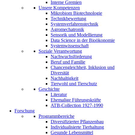
Interne Gremien
Unsere Kompetenzen
Mikrobiom Biotechnologie
Technikbewertung
Systemverfahrenstechnik
Agromechatronik
Sensorik und Modellierung
Data Science in der Bioökonomie
Systemwissenschaft
Soziale Verantwortung
Nachwuchsförderung
Beruf und Familie
Chancengleichheit, Inklusion und
Diversität
Nachhaltigkeit
Tierwohl und Tierschutz
Geschichte
Literatur
Ehemalige Führungskräfte
ATB-Collection 1927-1990
Forschung
Programmbereiche
Diversifizierter Pflanzenbau
Individualisierte Tierhaltung
Gesunde Lebensmittel