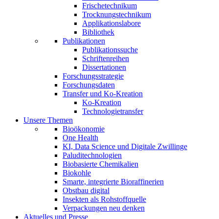
Frischetechnikum
Trocknungstechnikum
Applikationslabore
Bibliothek
Publikationen
Publikationssuche
Schriftenreihen
Dissertationen
Forschungsstrategie
Forschungsdaten
Transfer und Ko-Kreation
Ko-Kreation
Technologietransfer
Unsere Themen
Bioökonomie
One Health
KI, Data Science und Digitale Zwillinge
Paluditechnologien
Biobasierte Chemikalien
Biokohle
Smarte, integrierte Bioraffinerien
Obstbau digital
Insekten als Rohstoffquelle
Verpackungen neu denken
Aktuelles und Presse