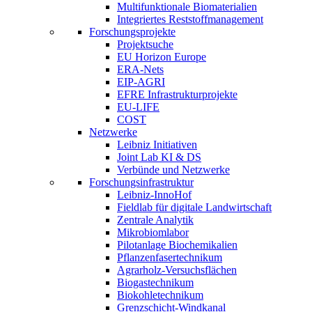
Multifunktionale Biomaterialien
Integriertes Reststoffmanagement
Forschungsprojekte
Projektsuche
EU Horizon Europe
ERA-Nets
EIP-AGRI
EFRE Infrastrukturprojekte
EU-LIFE
COST
Netzwerke
Leibniz Initiativen
Joint Lab KI & DS
Verbünde und Netzwerke
Forschungsinfrastruktur
Leibniz-InnoHof
Fieldlab für digitale Landwirtschaft
Zentrale Analytik
Mikrobiomlabor
Pilotanlage Biochemikalien
Pflanzenfasertechnikum
Agrarholz-Versuchsflächen
Biogastechnikum
Biokohletechnikum
Grenzschicht-Windkanal