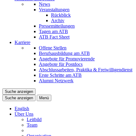
News
Veranstaltungen
Rückblick
Archiv
Pressemitteilungen
Tagen am ATB
ATB Fact Sheet
Karriere
Offene Stellen
Berufsausbildung am ATB
Angebote für Promovierende
Angebote für Postdocs
Abschlussarbeiten, Praktika & Freiwilligendienst
Erste Schritte am ATB
Alumni Netzwerk
Suche anzeigen
Suche anzeigen
Menü
English
Über Uns
Leitbild
Team
Organisation