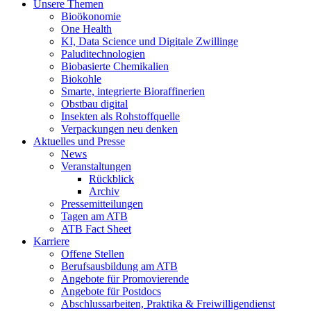
Unsere Themen
Bioökonomie
One Health
KI, Data Science und Digitale Zwillinge
Paluditechnologien
Biobasierte Chemikalien
Biokohle
Smarte, integrierte Bioraffinerien
Obstbau digital
Insekten als Rohstoffquelle
Verpackungen neu denken
Aktuelles und Presse
News
Veranstaltungen
Rückblick
Archiv
Pressemitteilungen
Tagen am ATB
ATB Fact Sheet
Karriere
Offene Stellen
Berufsausbildung am ATB
Angebote für Promovierende
Angebote für Postdocs
Abschlussarbeiten, Praktika & Freiwilligendienst