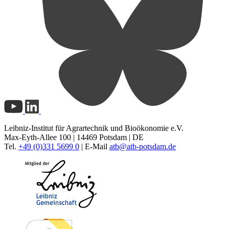
Leibniz-Institut für Agrartechnik und Bioökonomie e.V.
Max-Eyth-Allee 100 | 14469 Potsdam | DE
Tel.
+49 (0)331 5699 0
| E-Mail
atb@
atb-potsdam.de