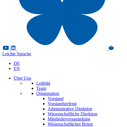
Leichte Sprache
DE
EN
Über Uns
Leitbild
Team
Organisation
Vorstand
Vorstandsreferat
Administrative Direktion
Wissenschaftliche Direktion
Mitgliederversammlung
Wissenschaftlicher Beirat