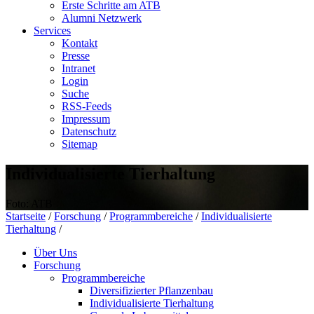
Erste Schritte am ATB
Alumni Netzwerk
Services
Kontakt
Presse
Intranet
Login
Suche
RSS-Feeds
Impressum
Datenschutz
Sitemap
Individualisierte Tierhaltung
Foto: ATB
Startseite
/
Forschung
/
Programmbereiche
/
Individualisierte
Tierhaltung
/
Über Uns
Forschung
Programmbereiche
Diversifizierter Pflanzenbau
Individualisierte Tierhaltung