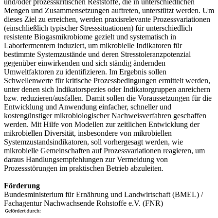
und/oder prozesskritischen Reststoffe, die in unterschiedlichen
Mengen und Zusammensetzungen auftreten, unterstützt werden. Um
dieses Ziel zu erreichen, werden praxisrelevante Prozessvariationen
(einschließlich typischer Stresssituationen) für unterschiedlich
resistente Biogasmikrobiome gezielt und systematisch in
Laborfermentern induziert, um mikrobielle Indikatoren für
bestimmte Systemzustände und deren Stresstoleranzpotenzial
gegenüber einwirkenden und sich ständig ändernden
Umweltfaktoren zu identifizieren. Im Ergebnis sollen
Schwellenwerte für kritische Prozessbedingungen ermittelt werden,
unter denen sich Indikatorspezies oder Indikatorgruppen anreichern
bzw. reduzieren/ausfallen. Damit sollen die Voraussetzungen für die
Entwicklung und Anwendung einfacher, schneller und
kostengünstiger mikrobiologischer Nachweisverfahren geschaffen
werden. Mit Hilfe von Modellen zur zeitlichen Entwicklung der
mikrobiellen Diversität, insbesondere von mikrobiellen
Systemzustandsindikatoren, soll vorhergesagt werden, wie
mikrobielle Gemeinschaften auf Prozessvariationen reagieren, um
daraus Handlungsempfehlungen zur Vermeidung von
Prozessstörungen im praktischen Betrieb abzuleiten.
Förderung
Bundesministerium für Ernährung und Landwirtschaft (BMEL) /
Fachagentur Nachwachsende Rohstoffe e.V. (FNR)