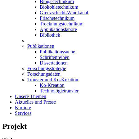
Biogastechnikum
Biokohletechnikum
Grenzschicht-Windkanal
Frischetechnikum
Trocknungstechnikum
Applikationslabore
Bibliothek
Publikationen
Publikationssuche
Schriftenreihen
Dissertationen
Forschungsstrategie
Forschungsdaten
Transfer und Ko-Kreation
Ko-Kreation
Technologietransfer
Unsere Themen
Aktuelles und Presse
Karriere
Services
Projekt