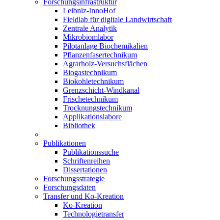
Forschungsinfrastruktur
Leibniz-InnoHof
Fieldlab für digitale Landwirtschaft
Zentrale Analytik
Mikrobiomlabor
Pilotanlage Biochemikalien
Pflanzenfasertechnikum
Agrarholz-Versuchsflächen
Biogastechnikum
Biokohletechnikum
Grenzschicht-Windkanal
Frischetechnikum
Trocknungstechnikum
Applikationslabore
Bibliothek
Publikationen
Publikationssuche
Schriftenreihen
Dissertationen
Forschungsstrategie
Forschungsdaten
Transfer und Ko-Kreation
Ko-Kreation
Technologietransfer