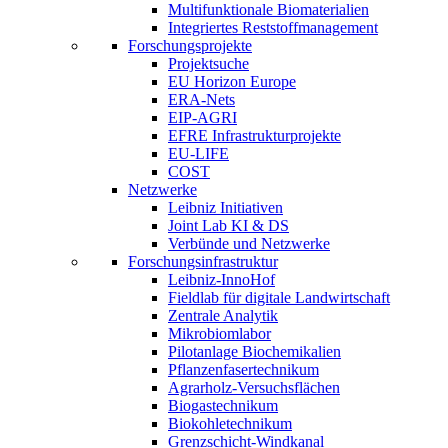
Multifunktionale Biomaterialien
Integriertes Reststoffmanagement
Forschungsprojekte
Projektsuche
EU Horizon Europe
ERA-Nets
EIP-AGRI
EFRE Infrastrukturprojekte
EU-LIFE
COST
Netzwerke
Leibniz Initiativen
Joint Lab KI & DS
Verbünde und Netzwerke
Forschungsinfrastruktur
Leibniz-InnoHof
Fieldlab für digitale Landwirtschaft
Zentrale Analytik
Mikrobiomlabor
Pilotanlage Biochemikalien
Pflanzenfasertechnikum
Agrarholz-Versuchsflächen
Biogastechnikum
Biokohletechnikum
Grenzschicht-Windkanal