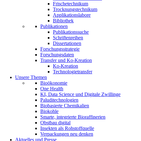
Frischetechnikum
Trocknungstechnikum
Applikationslabore
Bibliothek
Publikationen
Publikationssuche
Schriftenreihen
Dissertationen
Forschungsstrategie
Forschungsdaten
Transfer und Ko-Kreation
Ko-Kreation
Technologietransfer
Unsere Themen
Bioökonomie
One Health
KI, Data Science und Digitale Zwillinge
Paluditechnologien
Biobasierte Chemikalien
Biokohle
Smarte, integrierte Bioraffinerien
Obstbau digital
Insekten als Rohstoffquelle
Verpackungen neu denken
Aktuelles und Presse