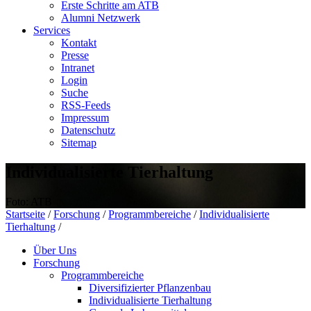
Erste Schritte am ATB
Alumni Netzwerk
Services
Kontakt
Presse
Intranet
Login
Suche
RSS-Feeds
Impressum
Datenschutz
Sitemap
Individualisierte Tierhaltung
Foto: ATB
Startseite
/
Forschung
/
Programmbereiche
/
Individualisierte
Tierhaltung
/
Über Uns
Forschung
Programmbereiche
Diversifizierter Pflanzenbau
Individualisierte Tierhaltung