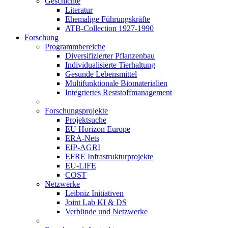
Geschichte
Literatur
Ehemalige Führungskräfte
ATB-Collection 1927-1990
Forschung
Programmbereiche
Diversifizierter Pflanzenbau
Individualisierte Tierhaltung
Gesunde Lebensmittel
Multifunktionale Biomaterialien
Integriertes Reststoffmanagement
Forschungsprojekte
Projektsuche
EU Horizon Europe
ERA-Nets
EIP-AGRI
EFRE Infrastrukturprojekte
EU-LIFE
COST
Netzwerke
Leibniz Initiativen
Joint Lab KI & DS
Verbünde und Netzwerke