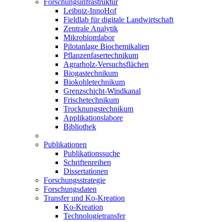
Forschungsinfrastruktur
Leibniz-InnoHof
Fieldlab für digitale Landwirtschaft
Zentrale Analytik
Mikrobiomlabor
Pilotanlage Biochemikalien
Pflanzenfasertechnikum
Agrarholz-Versuchsflächen
Biogastechnikum
Biokohletechnikum
Grenzschicht-Windkanal
Frischetechnikum
Trocknungstechnikum
Applikationslabore
Bibliothek
Publikationen
Publikationssuche
Schriftenreihen
Dissertationen
Forschungsstrategie
Forschungsdaten
Transfer und Ko-Kreation
Ko-Kreation
Technologietransfer