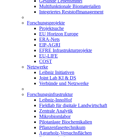
Gesunde Lebensmittel
Multifunktionale Biomaterialien
Integriertes Reststoffmanagement
Forschungsprojekte
Projektsuche
EU Horizon Europe
ERA-Nets
EIP-AGRI
EFRE Infrastrukturprojekte
EU-LIFE
COST
Netzwerke
Leibniz Initiativen
Joint Lab KI & DS
Verbünde und Netzwerke
Forschungsinfrastruktur
Leibniz-InnoHof
Fieldlab für digitale Landwirtschaft
Zentrale Analytik
Mikrobiomlabor
Pilotanlage Biochemikalien
Pflanzenfasertechnikum
Agrarholz-Versuchsflächen