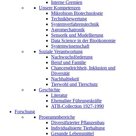
Interne Gremien
Unsere Kompetenzen
Mikrobiom Biotechnologie
Technikbewertung
Systemverfahrenstechnik
Agromechatronik
Sensorik und Modellierung
Data Science in der Bioökonomie
Systemwissenschaft
Soziale Verantwortung
Nachwuchsförderung
Beruf und Familie
Chancengleichheit, Inklusion und
Diversität
Nachhaltigkeit
Tierwohl und Tierschutz
Geschichte
Literatur
Ehemalige Führungskräfte
ATB-Collection 1927-1990
Forschung
Programmbereiche
Diversifizierter Pflanzenbau
Individualisierte Tierhaltung
Gesunde Lebensmittel