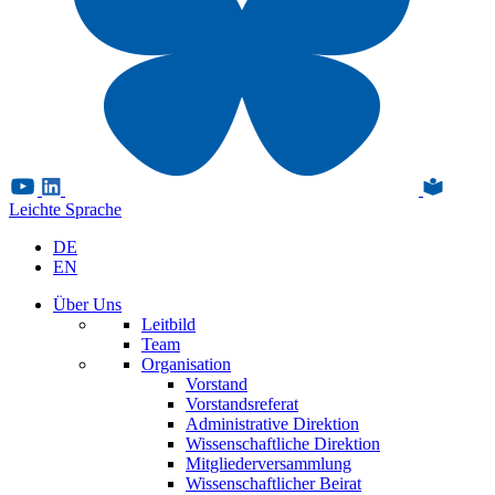
Leichte Sprache
DE
EN
Über Uns
Leitbild
Team
Organisation
Vorstand
Vorstandsreferat
Administrative Direktion
Wissenschaftliche Direktion
Mitgliederversammlung
Wissenschaftlicher Beirat