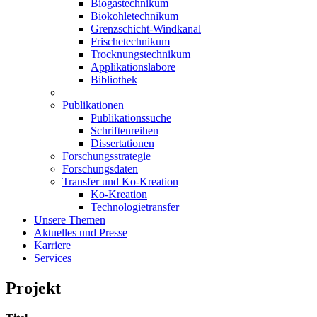
Biogastechnikum
Biokohletechnikum
Grenzschicht-Windkanal
Frischetechnikum
Trocknungstechnikum
Applikationslabore
Bibliothek
Publikationen
Publikationssuche
Schriftenreihen
Dissertationen
Forschungsstrategie
Forschungsdaten
Transfer und Ko-Kreation
Ko-Kreation
Technologietransfer
Unsere Themen
Aktuelles und Presse
Karriere
Services
Projekt