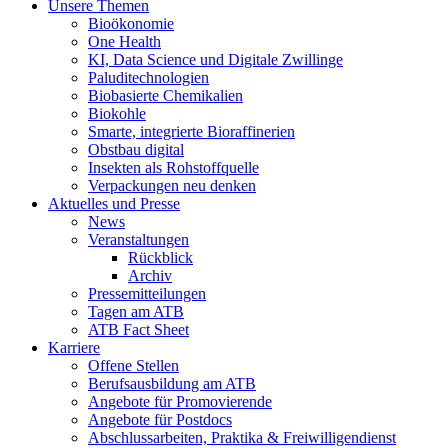
Unsere Themen
Bioökonomie
One Health
KI, Data Science und Digitale Zwillinge
Paluditechnologien
Biobasierte Chemikalien
Biokohle
Smarte, integrierte Bioraffinerien
Obstbau digital
Insekten als Rohstoffquelle
Verpackungen neu denken
Aktuelles und Presse
News
Veranstaltungen
Rückblick
Archiv
Pressemitteilungen
Tagen am ATB
ATB Fact Sheet
Karriere
Offene Stellen
Berufsausbildung am ATB
Angebote für Promovierende
Angebote für Postdocs
Abschlussarbeiten, Praktika & Freiwilligendienst