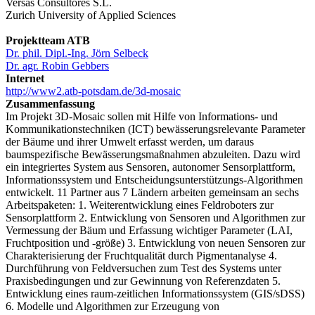
Versas Consultores S.L.
Zurich University of Applied Sciences
Projektteam ATB
Dr. phil. Dipl.-Ing. Jörn Selbeck
Dr. agr. Robin Gebbers
Internet
http://www2.atb-potsdam.de/3d-mosaic
Zusammenfassung
Im Projekt 3D-Mosaic sollen mit Hilfe von Informations- und
Kommunikationstechniken (ICT) bewässerungsrelevante Parameter
der Bäume und ihrer Umwelt erfasst werden, um daraus
baumspezifische Bewässerungsmaßnahmen abzuleiten. Dazu wird
ein integriertes System aus Sensoren, autonomer Sensorplattform,
Informationssystem und Entscheidungsunterstützungs-Algorithmen
entwickelt. 11 Partner aus 7 Ländern arbeiten gemeinsam an sechs
Arbeitspaketen: 1. Weiterentwicklung eines Feldroboters zur
Sensorplattform 2. Entwicklung von Sensoren und Algorithmen zur
Vermessung der Bäum und Erfassung wichtiger Parameter (LAI,
Fruchtposition und -größe) 3. Entwicklung von neuen Sensoren zur
Charakterisierung der Fruchtqualität durch Pigmentanalyse 4.
Durchführung von Feldversuchen zum Test des Systems unter
Praxisbedingungen und zur Gewinnung von Referenzdaten 5.
Entwicklung eines raum-zeitlichen Informationssystem (GIS/sDSS)
6. Modelle und Algorithmen zur Erzeugung von