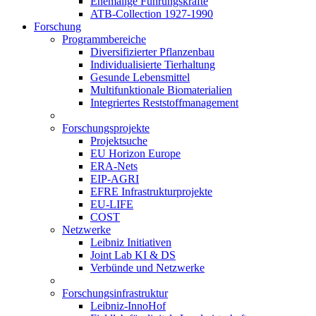
Ehemalige Führungskräfte
ATB-Collection 1927-1990
Forschung
Programmbereiche
Diversifizierter Pflanzenbau
Individualisierte Tierhaltung
Gesunde Lebensmittel
Multifunktionale Biomaterialien
Integriertes Reststoffmanagement
Forschungsprojekte
Projektsuche
EU Horizon Europe
ERA-Nets
EIP-AGRI
EFRE Infrastrukturprojekte
EU-LIFE
COST
Netzwerke
Leibniz Initiativen
Joint Lab KI & DS
Verbünde und Netzwerke
Forschungsinfrastruktur
Leibniz-InnoHof