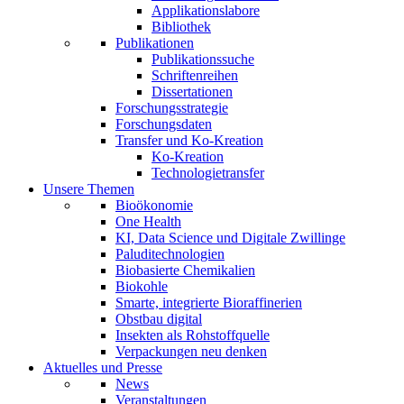
Applikationslabore
Bibliothek
Publikationen
Publikationssuche
Schriftenreihen
Dissertationen
Forschungsstrategie
Forschungsdaten
Transfer und Ko-Kreation
Ko-Kreation
Technologietransfer
Unsere Themen
Bioökonomie
One Health
KI, Data Science und Digitale Zwillinge
Paluditechnologien
Biobasierte Chemikalien
Biokohle
Smarte, integrierte Bioraffinerien
Obstbau digital
Insekten als Rohstoffquelle
Verpackungen neu denken
Aktuelles und Presse
News
Veranstaltungen