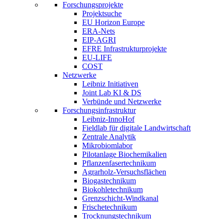
Forschungsprojekte
Projektsuche
EU Horizon Europe
ERA-Nets
EIP-AGRI
EFRE Infrastrukturprojekte
EU-LIFE
COST
Netzwerke
Leibniz Initiativen
Joint Lab KI & DS
Verbünde und Netzwerke
Forschungsinfrastruktur
Leibniz-InnoHof
Fieldlab für digitale Landwirtschaft
Zentrale Analytik
Mikrobiomlabor
Pilotanlage Biochemikalien
Pflanzenfasertechnikum
Agrarholz-Versuchsflächen
Biogastechnikum
Biokohletechnikum
Grenzschicht-Windkanal
Frischetechnikum
Trocknungstechnikum