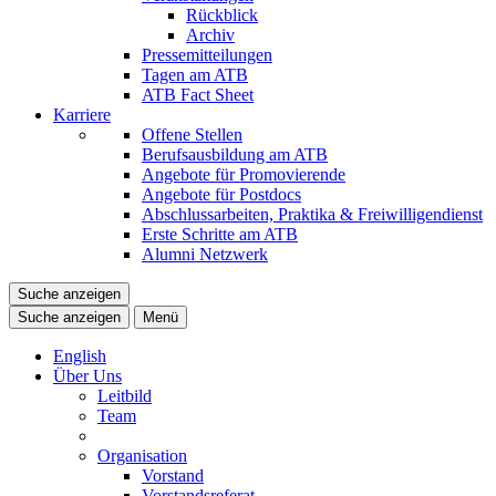
Rückblick
Archiv
Pressemitteilungen
Tagen am ATB
ATB Fact Sheet
Karriere
Offene Stellen
Berufsausbildung am ATB
Angebote für Promovierende
Angebote für Postdocs
Abschlussarbeiten, Praktika & Freiwilligendienst
Erste Schritte am ATB
Alumni Netzwerk
Suche anzeigen
Suche anzeigen
Menü
English
Über Uns
Leitbild
Team
Organisation
Vorstand
Vorstandsreferat