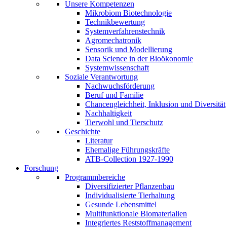
Unsere Kompetenzen
Mikrobiom Biotechnologie
Technikbewertung
Systemverfahrenstechnik
Agromechatronik
Sensorik und Modellierung
Data Science in der Bioökonomie
Systemwissenschaft
Soziale Verantwortung
Nachwuchsförderung
Beruf und Familie
Chancengleichheit, Inklusion und Diversität
Nachhaltigkeit
Tierwohl und Tierschutz
Geschichte
Literatur
Ehemalige Führungskräfte
ATB-Collection 1927-1990
Forschung
Programmbereiche
Diversifizierter Pflanzenbau
Individualisierte Tierhaltung
Gesunde Lebensmittel
Multifunktionale Biomaterialien
Integriertes Reststoffmanagement