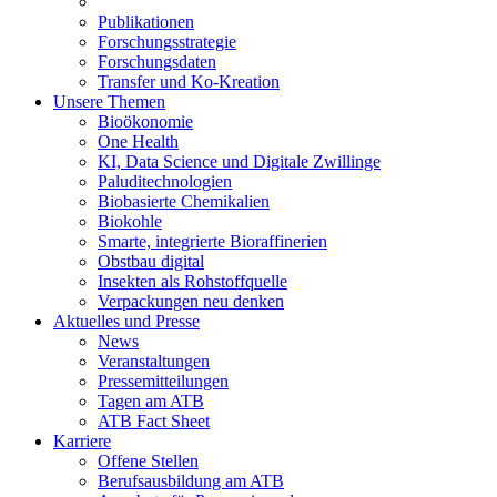
Publikationen
Forschungsstrategie
Forschungsdaten
Transfer und Ko-Kreation
Unsere Themen
Bioökonomie
One Health
KI, Data Science und Digitale Zwillinge
Paluditechnologien
Biobasierte Chemikalien
Biokohle
Smarte, integrierte Bioraffinerien
Obstbau digital
Insekten als Rohstoffquelle
Verpackungen neu denken
Aktuelles und Presse
News
Veranstaltungen
Pressemitteilungen
Tagen am ATB
ATB Fact Sheet
Karriere
Offene Stellen
Berufsausbildung am ATB