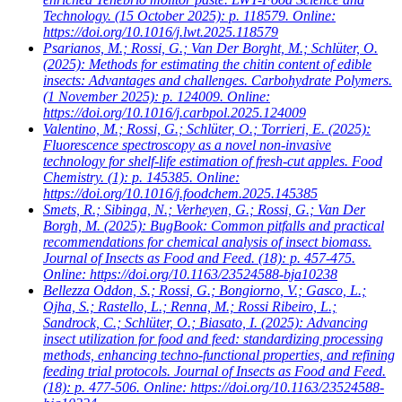
Technology. (15 October 2025): p. 118579. Online:
https://doi.org/10.1016/j.lwt.2025.118579
Psarianos, M.; Rossi, G.; Van Der Borght, M.; Schlüter, O.
(2025): Methods for estimating the chitin content of edible
insects: Advantages and challenges. Carbohydrate Polymers.
(1 November 2025): p. 124009. Online:
https://doi.org/10.1016/j.carbpol.2025.124009
Valentino, M.; Rossi, G.; Schlüter, O.; Torrieri, E.
(2025):
Fluorescence spectroscopy as a novel non-invasive
technology for shelf-life estimation of fresh-cut apples. Food
Chemistry. (1): p. 145385. Online:
https://doi.org/10.1016/j.foodchem.2025.145385
Smets, R.; Sibinga, N.; Verheyen, G.; Rossi, G.; Van Der
Borgh, M.
(2025): BugBook: Common pitfalls and practical
recommendations for chemical analysis of insect biomass.
Journal of Insects as Food and Feed. (18): p. 457-475.
Online: https://doi.org/10.1163/23524588-bja10238
Bellezza Oddon, S.; Rossi, G.; Bongiorno, V.; Gasco, L.;
Ojha, S.; Rastello, L.; Renna, M.; Rossi Ribeiro, L.;
Sandrock, C.; Schlüter, O.; Biasato, I.
(2025): Advancing
insect utilization for food and feed: standardizing processing
methods, enhancing techno-functional properties, and refining
feeding trial protocols. Journal of Insects as Food and Feed.
(18): p. 477-506. Online: https://doi.org/10.1163/23524588-