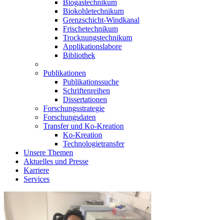
Biogastechnikum
Biokohletechnikum
Grenzschicht-Windkanal
Frischetechnikum
Trocknungstechnikum
Applikationslabore
Bibliothek
Publikationen
Publikationssuche
Schriftenreihen
Dissertationen
Forschungsstrategie
Forschungsdaten
Transfer und Ko-Kreation
Ko-Kreation
Technologietransfer
Unsere Themen
Aktuelles und Presse
Karriere
Services