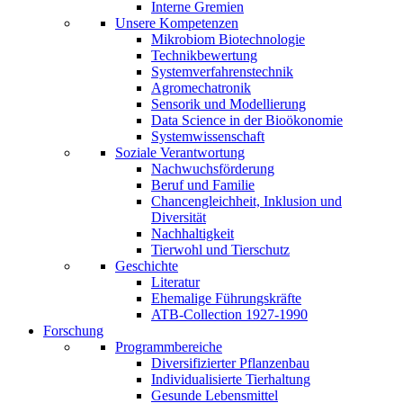
Interne Gremien
Unsere Kompetenzen
Mikrobiom Biotechnologie
Technikbewertung
Systemverfahrenstechnik
Agromechatronik
Sensorik und Modellierung
Data Science in der Bioökonomie
Systemwissenschaft
Soziale Verantwortung
Nachwuchsförderung
Beruf und Familie
Chancengleichheit, Inklusion und
Diversität
Nachhaltigkeit
Tierwohl und Tierschutz
Geschichte
Literatur
Ehemalige Führungskräfte
ATB-Collection 1927-1990
Forschung
Programmbereiche
Diversifizierter Pflanzenbau
Individualisierte Tierhaltung
Gesunde Lebensmittel