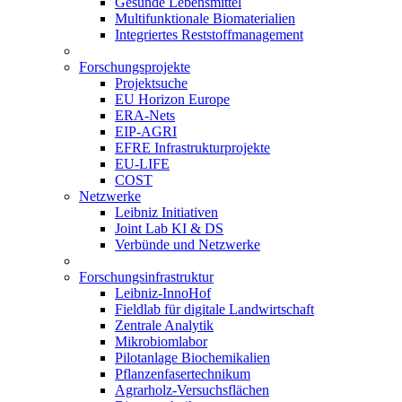
Gesunde Lebensmittel
Multifunktionale Biomaterialien
Integriertes Reststoffmanagement
Forschungsprojekte
Projektsuche
EU Horizon Europe
ERA-Nets
EIP-AGRI
EFRE Infrastrukturprojekte
EU-LIFE
COST
Netzwerke
Leibniz Initiativen
Joint Lab KI & DS
Verbünde und Netzwerke
Forschungsinfrastruktur
Leibniz-InnoHof
Fieldlab für digitale Landwirtschaft
Zentrale Analytik
Mikrobiomlabor
Pilotanlage Biochemikalien
Pflanzenfasertechnikum
Agrarholz-Versuchsflächen