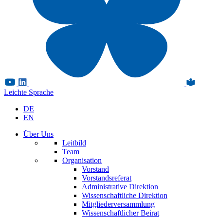
Leichte Sprache
DE
EN
Über Uns
Leitbild
Team
Organisation
Vorstand
Vorstandsreferat
Administrative Direktion
Wissenschaftliche Direktion
Mitgliederversammlung
Wissenschaftlicher Beirat