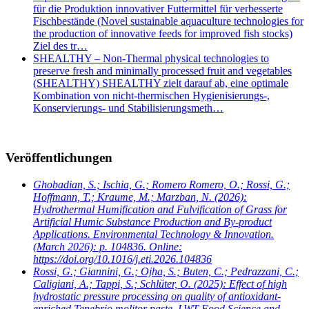
für die Produktion innovativer Futtermittel für verbesserte
Fischbestände (Novel sustainable aquaculture technologies for
the production of innovative feeds for improved fish stocks)
Ziel des tr…
SHEALTHY – Non-Thermal physical technologies to
preserve fresh and minimally processed fruit and vegetables
(SHEALTHY) SHEALTHY zielt darauf ab, eine optimale
Kombination von nicht-thermischen Hygienisierungs-,
Konservierungs- und Stabilisierungsmeth…
Veröffentlichungen
Ghobadian, S.; Ischia, G.; Romero Romero, O.; Rossi, G.;
Hoffmann, T.; Kraume, M.; Marzban, N.
(2026):
Hydrothermal Humification and Fulvification of Grass for
Artificial Humic Substance Production and By-product
Applications. Environmental Technology & Innovation.
(March 2026): p. 104836. Online:
https://doi.org/10.1016/j.eti.2026.104836
Rossi, G.; Giannini, G.; Ojha, S.; Buten, C.; Pedrazzani, C.;
Caligiani, A.; Tappi, S.; Schlüter, O.
(2025): Effect of high
hydrostatic pressure processing on quality of antioxidant-
enriched Tenebrio molitor paste. LWT-Food Science and