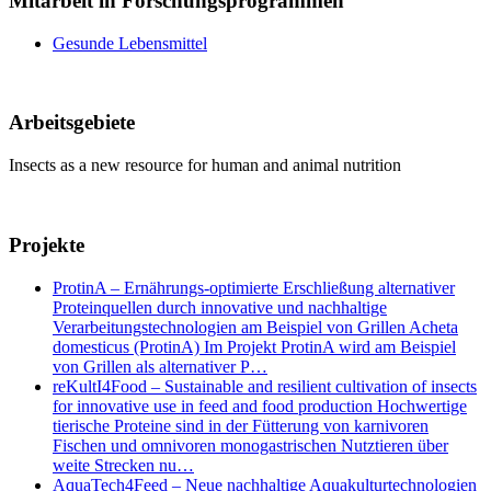
Mitarbeit in Forschungsprogrammen
Gesunde Lebensmittel
Arbeitsgebiete
Insects as a new resource for human and animal nutrition
Projekte
ProtinA – Ernährungs-optimierte Erschließung alternativer
Proteinquellen durch innovative und nachhaltige
Verarbeitungstechnologien am Beispiel von Grillen Acheta
domesticus (ProtinA) Im Projekt ProtinA wird am Beispiel
von Grillen als alternativer P…
reKultI4Food – Sustainable and resilient cultivation of insects
for innovative use in feed and food production Hochwertige
tierische Proteine sind in der Fütterung von karnivoren
Fischen und omnivoren monogastrischen Nutztieren über
weite Strecken nu…
AquaTech4Feed – Neue nachhaltige Aquakulturtechnologien