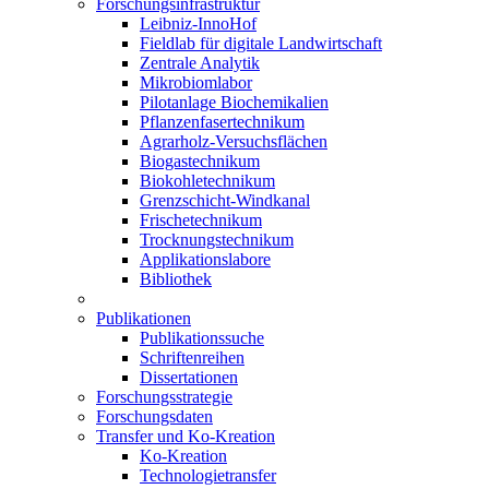
Forschungsinfrastruktur
Leibniz-InnoHof
Fieldlab für digitale Landwirtschaft
Zentrale Analytik
Mikrobiomlabor
Pilotanlage Biochemikalien
Pflanzenfasertechnikum
Agrarholz-Versuchsflächen
Biogastechnikum
Biokohletechnikum
Grenzschicht-Windkanal
Frischetechnikum
Trocknungstechnikum
Applikationslabore
Bibliothek
Publikationen
Publikationssuche
Schriftenreihen
Dissertationen
Forschungsstrategie
Forschungsdaten
Transfer und Ko-Kreation
Ko-Kreation
Technologietransfer