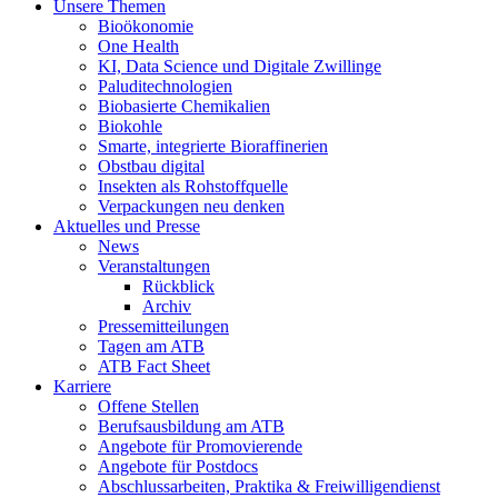
Unsere Themen
Bioökonomie
One Health
KI, Data Science und Digitale Zwillinge
Paluditechnologien
Biobasierte Chemikalien
Biokohle
Smarte, integrierte Bioraffinerien
Obstbau digital
Insekten als Rohstoffquelle
Verpackungen neu denken
Aktuelles und Presse
News
Veranstaltungen
Rückblick
Archiv
Pressemitteilungen
Tagen am ATB
ATB Fact Sheet
Karriere
Offene Stellen
Berufsausbildung am ATB
Angebote für Promovierende
Angebote für Postdocs
Abschlussarbeiten, Praktika & Freiwilligendienst