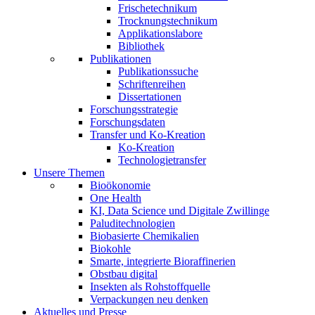
Frischetechnikum
Trocknungstechnikum
Applikationslabore
Bibliothek
Publikationen
Publikationssuche
Schriftenreihen
Dissertationen
Forschungsstrategie
Forschungsdaten
Transfer und Ko-Kreation
Ko-Kreation
Technologietransfer
Unsere Themen
Bioökonomie
One Health
KI, Data Science und Digitale Zwillinge
Paluditechnologien
Biobasierte Chemikalien
Biokohle
Smarte, integrierte Bioraffinerien
Obstbau digital
Insekten als Rohstoffquelle
Verpackungen neu denken
Aktuelles und Presse