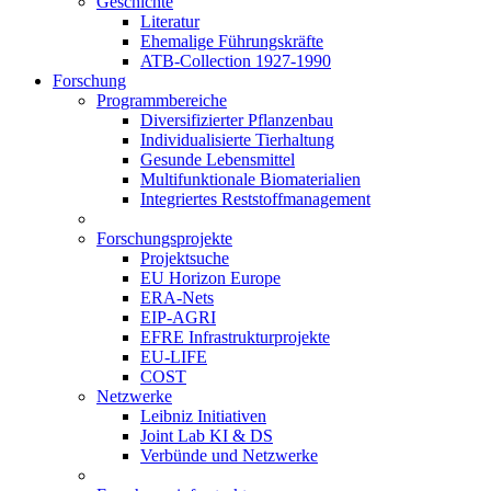
Geschichte
Literatur
Ehemalige Führungskräfte
ATB-Collection 1927-1990
Forschung
Programmbereiche
Diversifizierter Pflanzenbau
Individualisierte Tierhaltung
Gesunde Lebensmittel
Multifunktionale Biomaterialien
Integriertes Reststoffmanagement
Forschungsprojekte
Projektsuche
EU Horizon Europe
ERA-Nets
EIP-AGRI
EFRE Infrastrukturprojekte
EU-LIFE
COST
Netzwerke
Leibniz Initiativen
Joint Lab KI & DS
Verbünde und Netzwerke