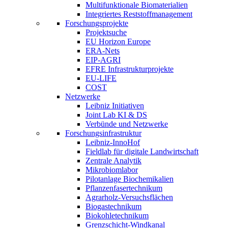
Multifunktionale Biomaterialien
Integriertes Reststoffmanagement
Forschungsprojekte
Projektsuche
EU Horizon Europe
ERA-Nets
EIP-AGRI
EFRE Infrastrukturprojekte
EU-LIFE
COST
Netzwerke
Leibniz Initiativen
Joint Lab KI & DS
Verbünde und Netzwerke
Forschungsinfrastruktur
Leibniz-InnoHof
Fieldlab für digitale Landwirtschaft
Zentrale Analytik
Mikrobiomlabor
Pilotanlage Biochemikalien
Pflanzenfasertechnikum
Agrarholz-Versuchsflächen
Biogastechnikum
Biokohletechnikum
Grenzschicht-Windkanal