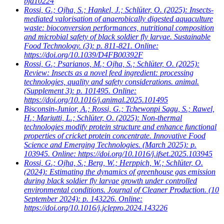
bja10224
Rossi, G.; Ojha, S.; Hankel, J.; Schlüter, O.
(2025): Insects-
mediated valorisation of anaerobically digested aquaculture
waste: bioconversion performances, nutritional composition
and microbial safety of black soldier fly larvae. Sustainable
Food Technology. (3): p. 811-821. Online:
https://doi.org/10.1039/D4FB00392F
Rossi, G.; Psarianos, M.; Ojha, S.; Schlüter, O.
(2025):
Review: Insects as a novel feed ingredient: processing
technologies, quality and safety considerations. animal.
(Supplement 3): p. 101495. Online:
https://doi.org/10.1016/j.animal.2025.101495
Bisconsin-Junior, A.; Rossi, G.; Tchewonpi Sagu, S.; Rawel,
H.; Mariutti, L.; Schlüter, O.
(2025): Non-thermal
technologies modify protein structure and enhance functional
properties of cricket protein concentrate. Innovative Food
Science and Emerging Technologies. (March 2025): p.
103945. Online: https://doi.org/10.1016/j.ifset.2025.103945
Rossi, G.; Ojha, S.; Berg, W.; Herppich, W.; Schlüter, O.
(2024): Estimating the dynamics of greenhouse gas emission
during black soldier fly larvae growth under controlled
environmental conditions. Journal of Cleaner Production. (10
September 2024): p. 143226. Online:
https://doi.org/10.1016/j.jclepro.2024.143226