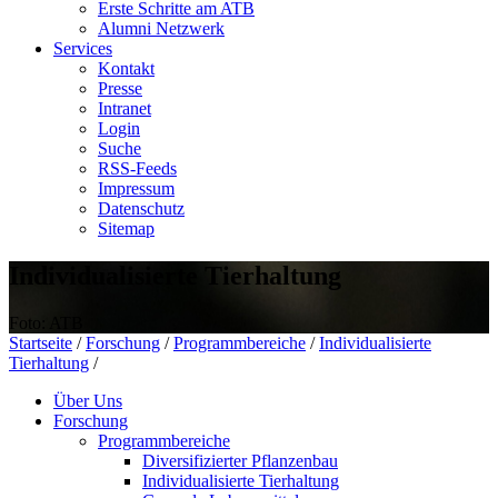
Erste Schritte am ATB
Alumni Netzwerk
Services
Kontakt
Presse
Intranet
Login
Suche
RSS-Feeds
Impressum
Datenschutz
Sitemap
Individualisierte Tierhaltung
Foto: ATB
Startseite
/
Forschung
/
Programmbereiche
/
Individualisierte
Tierhaltung
/
Über Uns
Forschung
Programmbereiche
Diversifizierter Pflanzenbau
Individualisierte Tierhaltung