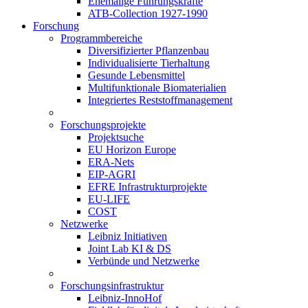
Ehemalige Führungskräfte
ATB-Collection 1927-1990
Forschung
Programmbereiche
Diversifizierter Pflanzenbau
Individualisierte Tierhaltung
Gesunde Lebensmittel
Multifunktionale Biomaterialien
Integriertes Reststoffmanagement
Forschungsprojekte
Projektsuche
EU Horizon Europe
ERA-Nets
EIP-AGRI
EFRE Infrastrukturprojekte
EU-LIFE
COST
Netzwerke
Leibniz Initiativen
Joint Lab KI & DS
Verbünde und Netzwerke
Forschungsinfrastruktur
Leibniz-InnoHof