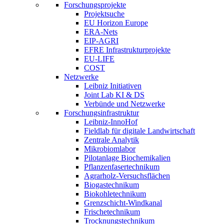
Forschungsprojekte
Projektsuche
EU Horizon Europe
ERA-Nets
EIP-AGRI
EFRE Infrastrukturprojekte
EU-LIFE
COST
Netzwerke
Leibniz Initiativen
Joint Lab KI & DS
Verbünde und Netzwerke
Forschungsinfrastruktur
Leibniz-InnoHof
Fieldlab für digitale Landwirtschaft
Zentrale Analytik
Mikrobiomlabor
Pilotanlage Biochemikalien
Pflanzenfasertechnikum
Agrarholz-Versuchsflächen
Biogastechnikum
Biokohletechnikum
Grenzschicht-Windkanal
Frischetechnikum
Trocknungstechnikum