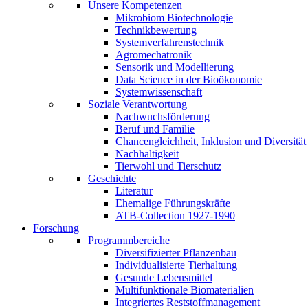
Unsere Kompetenzen
Mikrobiom Biotechnologie
Technikbewertung
Systemverfahrenstechnik
Agromechatronik
Sensorik und Modellierung
Data Science in der Bioökonomie
Systemwissenschaft
Soziale Verantwortung
Nachwuchsförderung
Beruf und Familie
Chancengleichheit, Inklusion und Diversität
Nachhaltigkeit
Tierwohl und Tierschutz
Geschichte
Literatur
Ehemalige Führungskräfte
ATB-Collection 1927-1990
Forschung
Programmbereiche
Diversifizierter Pflanzenbau
Individualisierte Tierhaltung
Gesunde Lebensmittel
Multifunktionale Biomaterialien
Integriertes Reststoffmanagement