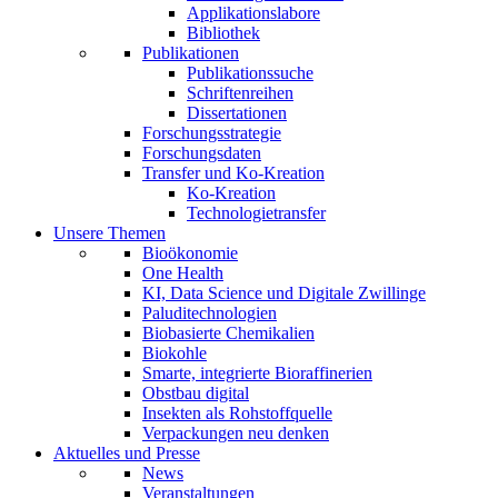
Applikationslabore
Bibliothek
Publikationen
Publikationssuche
Schriftenreihen
Dissertationen
Forschungsstrategie
Forschungsdaten
Transfer und Ko-Kreation
Ko-Kreation
Technologietransfer
Unsere Themen
Bioökonomie
One Health
KI, Data Science und Digitale Zwillinge
Paluditechnologien
Biobasierte Chemikalien
Biokohle
Smarte, integrierte Bioraffinerien
Obstbau digital
Insekten als Rohstoffquelle
Verpackungen neu denken
Aktuelles und Presse
News
Veranstaltungen