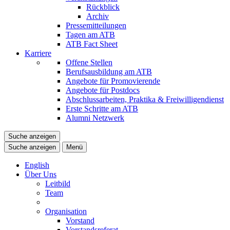
Rückblick
Archiv
Pressemitteilungen
Tagen am ATB
ATB Fact Sheet
Karriere
Offene Stellen
Berufsausbildung am ATB
Angebote für Promovierende
Angebote für Postdocs
Abschlussarbeiten, Praktika & Freiwilligendienst
Erste Schritte am ATB
Alumni Netzwerk
Suche anzeigen
Suche anzeigen
Menü
English
Über Uns
Leitbild
Team
Organisation
Vorstand
Vorstandsreferat