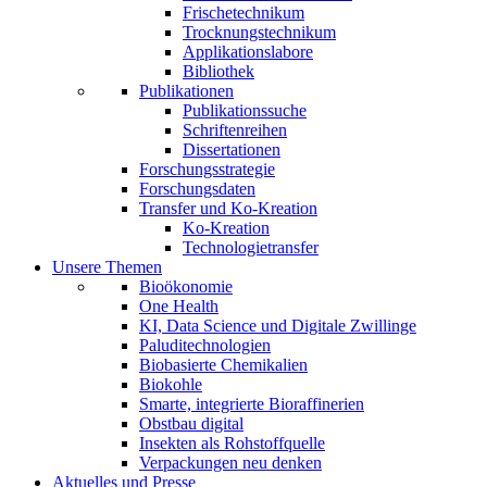
Frischetechnikum
Trocknungstechnikum
Applikationslabore
Bibliothek
Publikationen
Publikationssuche
Schriftenreihen
Dissertationen
Forschungsstrategie
Forschungsdaten
Transfer und Ko-Kreation
Ko-Kreation
Technologietransfer
Unsere Themen
Bioökonomie
One Health
KI, Data Science und Digitale Zwillinge
Paluditechnologien
Biobasierte Chemikalien
Biokohle
Smarte, integrierte Bioraffinerien
Obstbau digital
Insekten als Rohstoffquelle
Verpackungen neu denken
Aktuelles und Presse