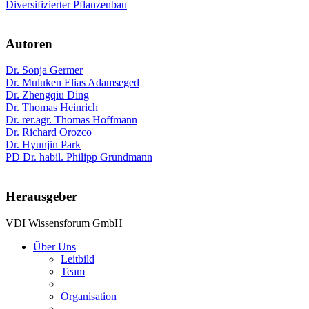
Diversifizierter Pflanzenbau
Autoren
Dr. Sonja Germer
Dr. Muluken Elias Adamseged
Dr. Zhengqiu Ding
Dr. Thomas Heinrich
Dr. rer.agr. Thomas Hoffmann
Dr. Richard Orozco
Dr. Hyunjin Park
PD Dr. habil. Philipp Grundmann
Herausgeber
VDI Wissensforum GmbH
Über Uns
Leitbild
Team
Organisation