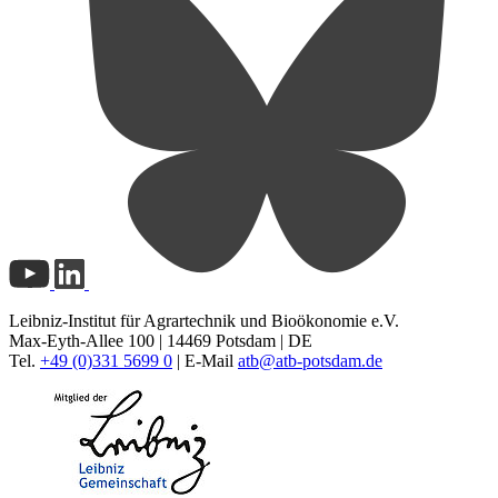
Leibniz-Institut für Agrartechnik und Bioökonomie e.V.
Max-Eyth-Allee 100 | 14469 Potsdam | DE
Tel.
+49 (0)331 5699 0
| E-Mail
atb@
atb-potsdam.de