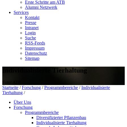
Erste Schritte am ATB
Alumni Netzwerk
Services
Kontakt
Presse
Intranet
Login
Suche
RSS-Feeds
Impressum
Datenschutz
Sitemap
Individualisierte Tierhaltung
Foto: ATB
Startseite
/
Forschung
/
Programmbereiche
/
Individualisierte
Tierhaltung
/
Über Uns
Forschung
Programmbereiche
Diversifizierter Pflanzenbau
Individualisierte Tierhaltung