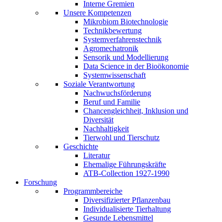
Interne Gremien
Unsere Kompetenzen
Mikrobiom Biotechnologie
Technikbewertung
Systemverfahrenstechnik
Agromechatronik
Sensorik und Modellierung
Data Science in der Bioökonomie
Systemwissenschaft
Soziale Verantwortung
Nachwuchsförderung
Beruf und Familie
Chancengleichheit, Inklusion und
Diversität
Nachhaltigkeit
Tierwohl und Tierschutz
Geschichte
Literatur
Ehemalige Führungskräfte
ATB-Collection 1927-1990
Forschung
Programmbereiche
Diversifizierter Pflanzenbau
Individualisierte Tierhaltung
Gesunde Lebensmittel