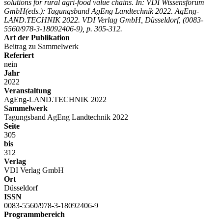
solutions for rural agri-food value chains. In: VDI Wissensforum
GmbH(eds.): Tagungsband AgEng Landtechnik 2022. AgEng-
LAND.TECHNIK 2022. VDI Verlag GmbH, Düsseldorf, (0083-
5560/978-3-18092406-9), p. 305-312.
Art der Publikation
Beitrag zu Sammelwerk
Referiert
nein
Jahr
2022
Veranstaltung
AgEng-LAND.TECHNIK 2022
Sammelwerk
Tagungsband AgEng Landtechnik 2022
Seite
305
bis
312
Verlag
VDI Verlag GmbH
Ort
Düsseldorf
ISSN
0083-5560/978-3-18092406-9
Programmbereich