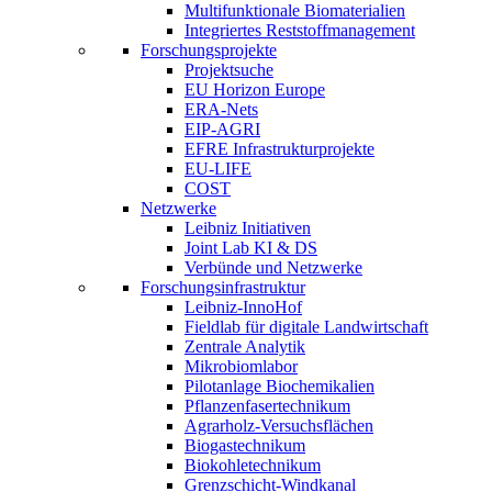
Multifunktionale Biomaterialien
Integriertes Reststoffmanagement
Forschungsprojekte
Projektsuche
EU Horizon Europe
ERA-Nets
EIP-AGRI
EFRE Infrastrukturprojekte
EU-LIFE
COST
Netzwerke
Leibniz Initiativen
Joint Lab KI & DS
Verbünde und Netzwerke
Forschungsinfrastruktur
Leibniz-InnoHof
Fieldlab für digitale Landwirtschaft
Zentrale Analytik
Mikrobiomlabor
Pilotanlage Biochemikalien
Pflanzenfasertechnikum
Agrarholz-Versuchsflächen
Biogastechnikum
Biokohletechnikum
Grenzschicht-Windkanal