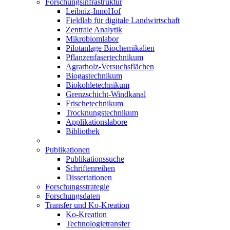
Forschungsinfrastruktur
Leibniz-InnoHof
Fieldlab für digitale Landwirtschaft
Zentrale Analytik
Mikrobiomlabor
Pilotanlage Biochemikalien
Pflanzenfasertechnikum
Agrarholz-Versuchsflächen
Biogastechnikum
Biokohletechnikum
Grenzschicht-Windkanal
Frischetechnikum
Trocknungstechnikum
Applikationslabore
Bibliothek
Publikationen
Publikationssuche
Schriftenreihen
Dissertationen
Forschungsstrategie
Forschungsdaten
Transfer und Ko-Kreation
Ko-Kreation
Technologietransfer