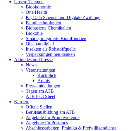
Unsere Themen
Bioökonomie
One Health
KI, Data Science und Digitale Zwillinge
Paluditechnologien
Biobasierte Chemikalien
Biokohle
Smarte, integrierte Bioraffinerien
Obstbau digital
Insekten als Rohstoffquelle
Verpackungen neu denken
Aktuelles und Presse
News
Veranstaltungen
Rückblick
Archiv
Pressemitteilungen
Tagen am ATB
ATB Fact Sheet
Karriere
Offene Stellen
Berufsausbildung am ATB
Angebote für Promovierende
Angebote für Postdocs
Abschlussarbeiten, Praktika & Freiwilligendienst