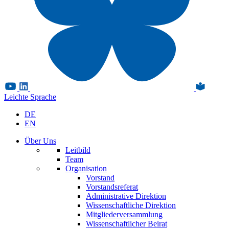
Leichte Sprache
DE
EN
Über Uns
Leitbild
Team
Organisation
Vorstand
Vorstandsreferat
Administrative Direktion
Wissenschaftliche Direktion
Mitgliederversammlung
Wissenschaftlicher Beirat