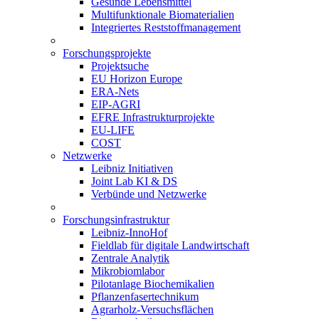
Gesunde Lebensmittel
Multifunktionale Biomaterialien
Integriertes Reststoffmanagement
Forschungsprojekte
Projektsuche
EU Horizon Europe
ERA-Nets
EIP-AGRI
EFRE Infrastrukturprojekte
EU-LIFE
COST
Netzwerke
Leibniz Initiativen
Joint Lab KI & DS
Verbünde und Netzwerke
Forschungsinfrastruktur
Leibniz-InnoHof
Fieldlab für digitale Landwirtschaft
Zentrale Analytik
Mikrobiomlabor
Pilotanlage Biochemikalien
Pflanzenfasertechnikum
Agrarholz-Versuchsflächen