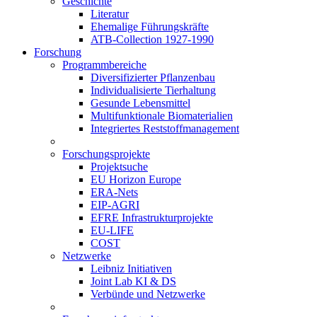
Geschichte
Literatur
Ehemalige Führungskräfte
ATB-Collection 1927-1990
Forschung
Programmbereiche
Diversifizierter Pflanzenbau
Individualisierte Tierhaltung
Gesunde Lebensmittel
Multifunktionale Biomaterialien
Integriertes Reststoffmanagement
Forschungsprojekte
Projektsuche
EU Horizon Europe
ERA-Nets
EIP-AGRI
EFRE Infrastrukturprojekte
EU-LIFE
COST
Netzwerke
Leibniz Initiativen
Joint Lab KI & DS
Verbünde und Netzwerke