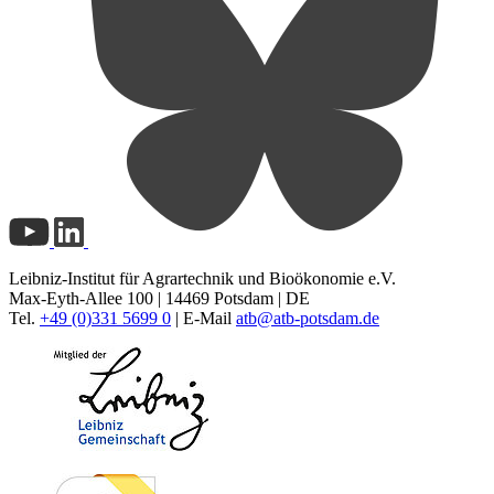
Leibniz-Institut für Agrartechnik und Bioökonomie e.V.
Max-Eyth-Allee 100 | 14469 Potsdam | DE
Tel.
+49 (0)331 5699 0
| E-Mail
atb@
atb-potsdam.de