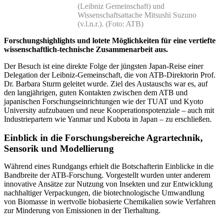
(Leibniz Gemeinschaft) und
Wissenschaftsattache Mitsushi Suzuno
(v.l.n.r.). (Foto: ATB)
Forschungshighlights und lotete Möglichkeiten für eine vertiefte
wissenschaftlich-technische Zusammenarbeit aus.
Der Besuch ist eine direkte Folge der jüngsten Japan-Reise einer
Delegation der Leibniz-Gemeinschaft, die von ATB-Direktorin Prof.
Dr. Barbara Sturm geleitet wurde. Ziel des Austauschs war es, auf
den langjährigen, guten Kontakten zwischen dem ATB und
japanischen Forschungseinrichtungen wie der TUAT und Kyoto
University aufzubauen und neue Kooperationspotenziale – auch mit
Industriepartern wie Yanmar und Kubota in Japan – zu erschließen.
Einblick in die Forschungsbereiche Agrartechnik,
Sensorik und Modellierung
Während eines Rundgangs erhielt die Botschafterin Einblicke in die
Bandbreite der ATB-Forschung. Vorgestellt wurden unter anderem
innovative Ansätze zur Nutzung von Insekten und zur Entwicklung
nachhaltiger Verpackungen, die biotechnologische Umwandlung
von Biomasse in wertvolle biobasierte Chemikalien sowie Verfahren
zur Minderung von Emissionen in der Tierhaltung.