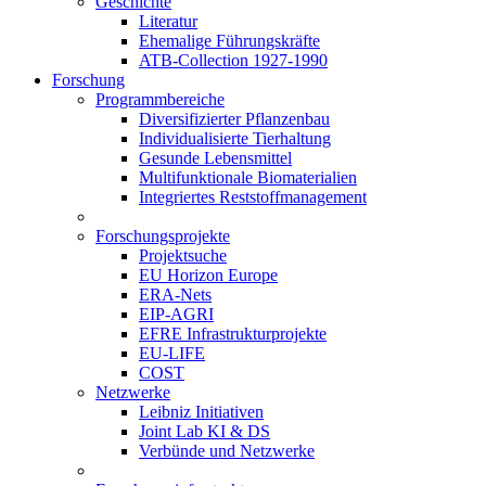
Geschichte
Literatur
Ehemalige Führungskräfte
ATB-Collection 1927-1990
Forschung
Programmbereiche
Diversifizierter Pflanzenbau
Individualisierte Tierhaltung
Gesunde Lebensmittel
Multifunktionale Biomaterialien
Integriertes Reststoffmanagement
Forschungsprojekte
Projektsuche
EU Horizon Europe
ERA-Nets
EIP-AGRI
EFRE Infrastrukturprojekte
EU-LIFE
COST
Netzwerke
Leibniz Initiativen
Joint Lab KI & DS
Verbünde und Netzwerke