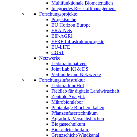
Multifunktionale Biomaterialien
Integriertes Reststoffmanagement
Forschungsprojekte
Projektsuche
EU Horizon Europe
ERA-Nets
EIP-AGRI
EFRE Infrastrukturprojekte
EU-LIFE
COST
Netzwerke
Leibniz Initiativen
Joint Lab KI & DS
Verbünde und Netzwerke
Forschungsinfrastruktur
Leibniz-InnoHof
Fieldlab für digitale Landwirtschaft
Zentrale Analytik
Mikrobiomlabor
Pilotanlage Biochemikalien
Pflanzenfasertechnikum
Agrarholz-Versuchsflächen
Biogastechnikum
Biokohletechnikum
Grenzschicht-Windkanal