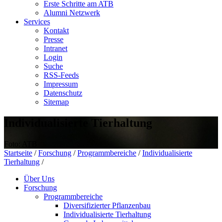
Erste Schritte am ATB
Alumni Netzwerk
Services
Kontakt
Presse
Intranet
Login
Suche
RSS-Feeds
Impressum
Datenschutz
Sitemap
Individualisierte Tierhaltung
Foto: ATB
Startseite
/
Forschung
/
Programmbereiche
/
Individualisierte
Tierhaltung
/
Über Uns
Forschung
Programmbereiche
Diversifizierter Pflanzenbau
Individualisierte Tierhaltung