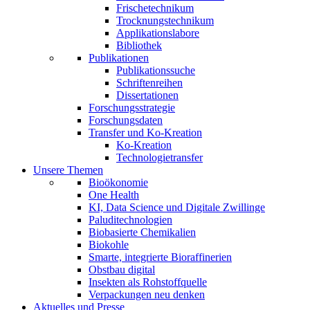
Frischetechnikum
Trocknungstechnikum
Applikationslabore
Bibliothek
Publikationen
Publikationssuche
Schriftenreihen
Dissertationen
Forschungsstrategie
Forschungsdaten
Transfer und Ko-Kreation
Ko-Kreation
Technologietransfer
Unsere Themen
Bioökonomie
One Health
KI, Data Science und Digitale Zwillinge
Paluditechnologien
Biobasierte Chemikalien
Biokohle
Smarte, integrierte Bioraffinerien
Obstbau digital
Insekten als Rohstoffquelle
Verpackungen neu denken
Aktuelles und Presse