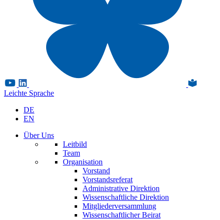
Leichte Sprache
DE
EN
Über Uns
Leitbild
Team
Organisation
Vorstand
Vorstandsreferat
Administrative Direktion
Wissenschaftliche Direktion
Mitgliederversammlung
Wissenschaftlicher Beirat