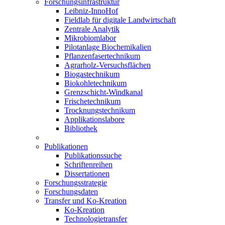
Forschungsinfrastruktur
Leibniz-InnoHof
Fieldlab für digitale Landwirtschaft
Zentrale Analytik
Mikrobiomlabor
Pilotanlage Biochemikalien
Pflanzenfasertechnikum
Agrarholz-Versuchsflächen
Biogastechnikum
Biokohletechnikum
Grenzschicht-Windkanal
Frischetechnikum
Trocknungstechnikum
Applikationslabore
Bibliothek
Publikationen
Publikationssuche
Schriftenreihen
Dissertationen
Forschungsstrategie
Forschungsdaten
Transfer und Ko-Kreation
Ko-Kreation
Technologietransfer