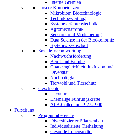
Interne Gremien
Unsere Kompetenzen
Mikrobiom Biotechnologie
Technikbewertung
Systemverfahrenstechnik
Agromechatronik
Sensorik und Modellierung
Data Science in der Bioökonomie
Systemwissenschaft
Soziale Verantwortung
Nachwuchsförderung
Beruf und Familie
Chancengleichheit, Inklusion und
Diversität
Nachhaltigkeit
Tierwohl und Tierschutz
Geschichte
Literatur
Ehemalige Führungskräfte
ATB-Collection 1927-1990
Forschung
Programmbereiche
Diversifizierter Pflanzenbau
Individualisierte Tierhaltung
Gesunde Lebensmittel