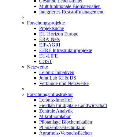
Gesunde Lebensmittel
Multifunktionale Biomaterialien
Integriertes Reststoffmanagement
Forschungsprojekte
Projektsuche
EU Horizon Europe
ERA-Nets
EIP-AGRI
EFRE Infrastrukturprojekte
EU-LIFE
COST
Netzwerke
Leibniz Initiativen
Joint Lab KI & DS
Verbünde und Netzwerke
Forschungsinfrastruktur
Leibniz-InnoHof
Fieldlab für digitale Landwirtschaft
Zentrale Analytik
Mikrobiomlabor
Pilotanlage Biochemikalien
Pflanzenfasertechnikum
Agrarholz-Versuchsflächen