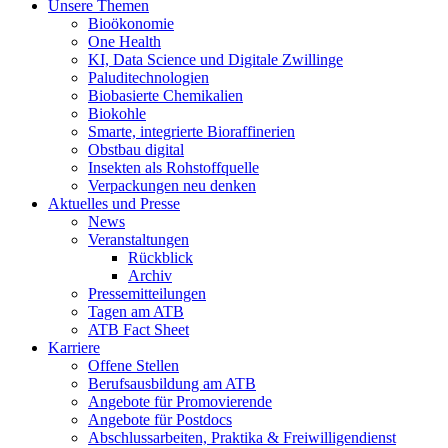
Unsere Themen
Bioökonomie
One Health
KI, Data Science und Digitale Zwillinge
Paluditechnologien
Biobasierte Chemikalien
Biokohle
Smarte, integrierte Bioraffinerien
Obstbau digital
Insekten als Rohstoffquelle
Verpackungen neu denken
Aktuelles und Presse
News
Veranstaltungen
Rückblick
Archiv
Pressemitteilungen
Tagen am ATB
ATB Fact Sheet
Karriere
Offene Stellen
Berufsausbildung am ATB
Angebote für Promovierende
Angebote für Postdocs
Abschlussarbeiten, Praktika & Freiwilligendienst