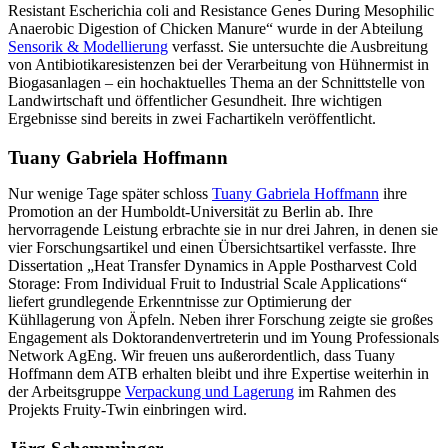
Resistant Escherichia coli and Resistance Genes During Mesophilic
Anaerobic Digestion of Chicken Manure“ wurde in der Abteilung
Sensorik & Modellierung
verfasst. Sie untersuchte die Ausbreitung
von Antibiotikaresistenzen bei der Verarbeitung von Hühnermist in
Biogasanlagen – ein hochaktuelles Thema an der Schnittstelle von
Landwirtschaft und öffentlicher Gesundheit. Ihre wichtigen
Ergebnisse sind bereits in zwei Fachartikeln veröffentlicht.
Tuany Gabriela Hoffmann
Nur wenige Tage später schloss
Tuany Gabriela Hoffmann
ihre
Promotion an der Humboldt-Universität zu Berlin ab. Ihre
hervorragende Leistung erbrachte sie in nur drei Jahren, in denen sie
vier Forschungsartikel und einen Übersichtsartikel verfasste. Ihre
Dissertation „Heat Transfer Dynamics in Apple Postharvest Cold
Storage: From Individual Fruit to Industrial Scale Applications“
liefert grundlegende Erkenntnisse zur Optimierung der
Kühllagerung von Äpfeln. Neben ihrer Forschung zeigte sie großes
Engagement als Doktorandenvertreterin und im Young Professionals
Network AgEng. Wir freuen uns außerordentlich, dass Tuany
Hoffmann dem ATB erhalten bleibt und ihre Expertise weiterhin in
der Arbeitsgruppe
Verpackung und Lagerung
im Rahmen des
Projekts Fruity-Twin einbringen wird.