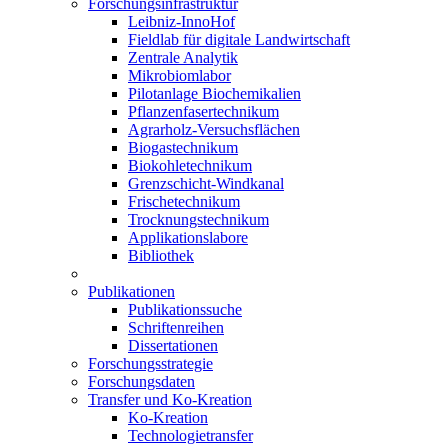
Forschungsinfrastruktur
Leibniz-InnoHof
Fieldlab für digitale Landwirtschaft
Zentrale Analytik
Mikrobiomlabor
Pilotanlage Biochemikalien
Pflanzenfasertechnikum
Agrarholz-Versuchsflächen
Biogastechnikum
Biokohletechnikum
Grenzschicht-Windkanal
Frischetechnikum
Trocknungstechnikum
Applikationslabore
Bibliothek
Publikationen
Publikationssuche
Schriftenreihen
Dissertationen
Forschungsstrategie
Forschungsdaten
Transfer und Ko-Kreation
Ko-Kreation
Technologietransfer