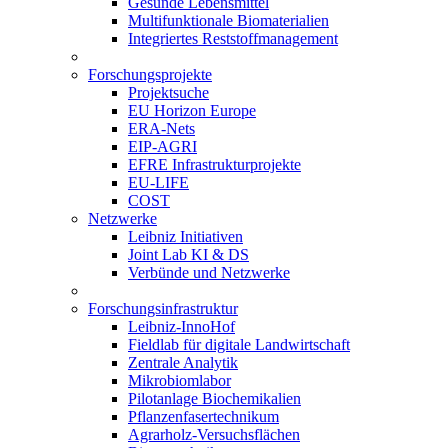
Gesunde Lebensmittel
Multifunktionale Biomaterialien
Integriertes Reststoffmanagement
Forschungsprojekte
Projektsuche
EU Horizon Europe
ERA-Nets
EIP-AGRI
EFRE Infrastrukturprojekte
EU-LIFE
COST
Netzwerke
Leibniz Initiativen
Joint Lab KI & DS
Verbünde und Netzwerke
Forschungsinfrastruktur
Leibniz-InnoHof
Fieldlab für digitale Landwirtschaft
Zentrale Analytik
Mikrobiomlabor
Pilotanlage Biochemikalien
Pflanzenfasertechnikum
Agrarholz-Versuchsflächen