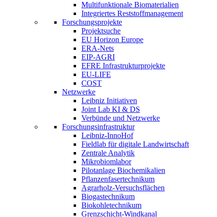
Multifunktionale Biomaterialien
Integriertes Reststoffmanagement
Forschungsprojekte
Projektsuche
EU Horizon Europe
ERA-Nets
EIP-AGRI
EFRE Infrastrukturprojekte
EU-LIFE
COST
Netzwerke
Leibniz Initiativen
Joint Lab KI & DS
Verbünde und Netzwerke
Forschungsinfrastruktur
Leibniz-InnoHof
Fieldlab für digitale Landwirtschaft
Zentrale Analytik
Mikrobiomlabor
Pilotanlage Biochemikalien
Pflanzenfasertechnikum
Agrarholz-Versuchsflächen
Biogastechnikum
Biokohletechnikum
Grenzschicht-Windkanal