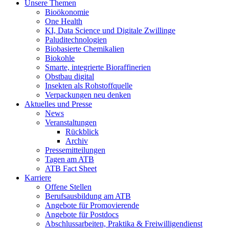
Unsere Themen
Bioökonomie
One Health
KI, Data Science und Digitale Zwillinge
Paluditechnologien
Biobasierte Chemikalien
Biokohle
Smarte, integrierte Bioraffinerien
Obstbau digital
Insekten als Rohstoffquelle
Verpackungen neu denken
Aktuelles und Presse
News
Veranstaltungen
Rückblick
Archiv
Pressemitteilungen
Tagen am ATB
ATB Fact Sheet
Karriere
Offene Stellen
Berufsausbildung am ATB
Angebote für Promovierende
Angebote für Postdocs
Abschlussarbeiten, Praktika & Freiwilligendienst