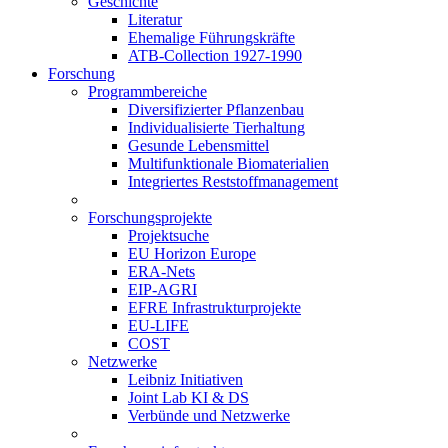
Geschichte
Literatur
Ehemalige Führungskräfte
ATB-Collection 1927-1990
Forschung
Programmbereiche
Diversifizierter Pflanzenbau
Individualisierte Tierhaltung
Gesunde Lebensmittel
Multifunktionale Biomaterialien
Integriertes Reststoffmanagement
Forschungsprojekte
Projektsuche
EU Horizon Europe
ERA-Nets
EIP-AGRI
EFRE Infrastrukturprojekte
EU-LIFE
COST
Netzwerke
Leibniz Initiativen
Joint Lab KI & DS
Verbünde und Netzwerke