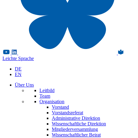
Leichte Sprache
DE
EN
Über Uns
Leitbild
Team
Organisation
Vorstand
Vorstandsreferat
Administrative Direktion
Wissenschaftliche Direktion
Mitgliederversammlung
Wissenschaftlicher Beirat