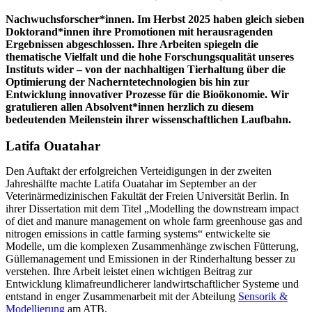
Nachwuchsforscher*innen. Im Herbst 2025 haben gleich sieben
Doktorand*innen ihre Promotionen mit herausragenden
Ergebnissen abgeschlossen. Ihre Arbeiten spiegeln die
thematische Vielfalt und die hohe Forschungsqualität unseres
Instituts wider – von der nachhaltigen Tierhaltung über die
Optimierung der Nacherntetechnologien bis hin zur
Entwicklung innovativer Prozesse für die Bioökonomie. Wir
gratulieren allen Absolvent*innen herzlich zu diesem
bedeutenden Meilenstein ihrer wissenschaftlichen Laufbahn.
Latifa Ouatahar
Den Auftakt der erfolgreichen Verteidigungen in der zweiten
Jahreshälfte machte Latifa Ouatahar im September an der
Veterinärmedizinischen Fakultät der Freien Universität Berlin. In
ihrer Dissertation mit dem Titel „Modelling the downstream impact
of diet and manure management on whole farm greenhouse gas and
nitrogen emissions in cattle farming systems“ entwickelte sie
Modelle, um die komplexen Zusammenhänge zwischen Fütterung,
Güllemanagement und Emissionen in der Rinderhaltung besser zu
verstehen. Ihre Arbeit leistet einen wichtigen Beitrag zur
Entwicklung klimafreundlicherer landwirtschaftlicher Systeme und
entstand in enger Zusammenarbeit mit der Abteilung
Sensorik &
Modellierung
am ATB.