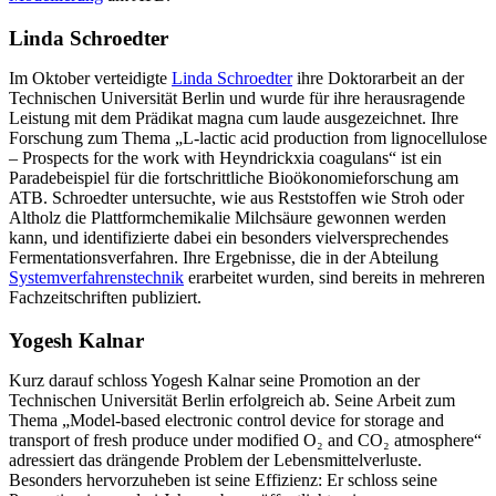
Linda Schroedter
Im Oktober verteidigte
Linda Schroedter
ihre Doktorarbeit an der
Technischen Universität Berlin und wurde für ihre herausragende
Leistung mit dem Prädikat magna cum laude ausgezeichnet. Ihre
Forschung zum Thema „L-lactic acid production from lignocellulose
– Prospects for the work with Heyndrickxia coagulans“ ist ein
Paradebeispiel für die fortschrittliche Bioökonomieforschung am
ATB. Schroedter untersuchte, wie aus Reststoffen wie Stroh oder
Altholz die Plattformchemikalie Milchsäure gewonnen werden
kann, und identifizierte dabei ein besonders vielversprechendes
Fermentationsverfahren. Ihre Ergebnisse, die in der Abteilung
Systemverfahrenstechnik
erarbeitet wurden, sind bereits in mehreren
Fachzeitschriften publiziert.
Yogesh Kalnar
Kurz darauf schloss Yogesh Kalnar seine Promotion an der
Technischen Universität Berlin erfolgreich ab. Seine Arbeit zum
Thema „Model-based electronic control device for storage and
transport of fresh produce under modified O₂ and CO₂ atmosphere“
adressiert das drängende Problem der Lebensmittelverluste.
Besonders hervorzuheben ist seine Effizienz: Er schloss seine