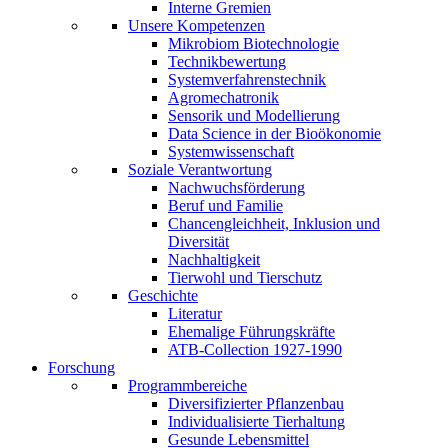
Interne Gremien
Unsere Kompetenzen
Mikrobiom Biotechnologie
Technikbewertung
Systemverfahrenstechnik
Agromechatronik
Sensorik und Modellierung
Data Science in der Bioökonomie
Systemwissenschaft
Soziale Verantwortung
Nachwuchsförderung
Beruf und Familie
Chancengleichheit, Inklusion und
Diversität
Nachhaltigkeit
Tierwohl und Tierschutz
Geschichte
Literatur
Ehemalige Führungskräfte
ATB-Collection 1927-1990
Forschung
Programmbereiche
Diversifizierter Pflanzenbau
Individualisierte Tierhaltung
Gesunde Lebensmittel