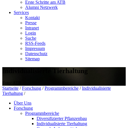
Erste Schritte am ATB
Alumni Netzwerk
Services
Kontakt
Presse
Intranet
Login
Suche
RSS-Feeds
Impressum
Datenschutz
Sitemap
Individualisierte Tierhaltung
Foto: ATB
Startseite
/
Forschung
/
Programmbereiche
/
Individualisierte
Tierhaltung
/
Über Uns
Forschung
Programmbereiche
Diversifizierter Pflanzenbau
Individualisierte Tierhaltung