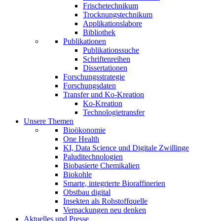
Frischetechnikum
Trocknungstechnikum
Applikationslabore
Bibliothek
Publikationen
Publikationssuche
Schriftenreihen
Dissertationen
Forschungsstrategie
Forschungsdaten
Transfer und Ko-Kreation
Ko-Kreation
Technologietransfer
Unsere Themen
Bioökonomie
One Health
KI, Data Science und Digitale Zwillinge
Paluditechnologien
Biobasierte Chemikalien
Biokohle
Smarte, integrierte Bioraffinerien
Obstbau digital
Insekten als Rohstoffquelle
Verpackungen neu denken
Aktuelles und Presse