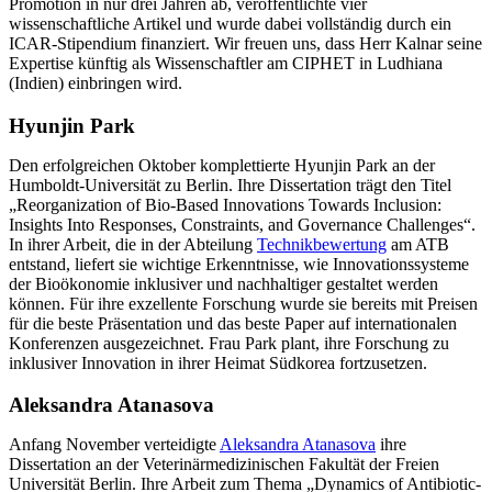
Promotion in nur drei Jahren ab, veröffentlichte vier
wissenschaftliche Artikel und wurde dabei vollständig durch ein
ICAR-Stipendium finanziert. Wir freuen uns, dass Herr Kalnar seine
Expertise künftig als Wissenschaftler am CIPHET in Ludhiana
(Indien) einbringen wird.
Hyunjin Park
Den erfolgreichen Oktober komplettierte Hyunjin Park an der
Humboldt-Universität zu Berlin. Ihre Dissertation trägt den Titel
„Reorganization of Bio-Based Innovations Towards Inclusion:
Insights Into Responses, Constraints, and Governance Challenges“.
In ihrer Arbeit, die in der Abteilung
Technikbewertung
am ATB
entstand, liefert sie wichtige Erkenntnisse, wie Innovationssysteme
der Bioökonomie inklusiver und nachhaltiger gestaltet werden
können. Für ihre exzellente Forschung wurde sie bereits mit Preisen
für die beste Präsentation und das beste Paper auf internationalen
Konferenzen ausgezeichnet. Frau Park plant, ihre Forschung zu
inklusiver Innovation in ihrer Heimat Südkorea fortzusetzen.
Aleksandra Atanasova
Anfang November verteidigte
Aleksandra Atanasova
ihre
Dissertation an der Veterinärmedizinischen Fakultät der Freien
Universität Berlin. Ihre Arbeit zum Thema „Dynamics of Antibiotic-