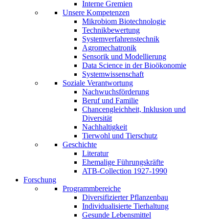
Interne Gremien
Unsere Kompetenzen
Mikrobiom Biotechnologie
Technikbewertung
Systemverfahrenstechnik
Agromechatronik
Sensorik und Modellierung
Data Science in der Bioökonomie
Systemwissenschaft
Soziale Verantwortung
Nachwuchsförderung
Beruf und Familie
Chancengleichheit, Inklusion und
Diversität
Nachhaltigkeit
Tierwohl und Tierschutz
Geschichte
Literatur
Ehemalige Führungskräfte
ATB-Collection 1927-1990
Forschung
Programmbereiche
Diversifizierter Pflanzenbau
Individualisierte Tierhaltung
Gesunde Lebensmittel