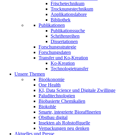
Frischetechnikum
Trocknungstechnikum
Applikationslabore
Bibliothek
Publikationen
Publikationssuche
Schriftenreihen
Dissertationen
Forschungsstrategie
Forschungsdaten
Transfer und Ko-Kreation
Ko-Kreation
Technologietransfer
Unsere Themen
Bioökonomie
One Health
KI, Data Science und Digitale Zwillinge
Paluditechnologien
Biobasierte Chemikalien
Biokohle
Smarte, integrierte Bioraffinerien
Obstbau digital
Insekten als Rohstoffquelle
Verpackungen neu denken
Aktuelles und Presse