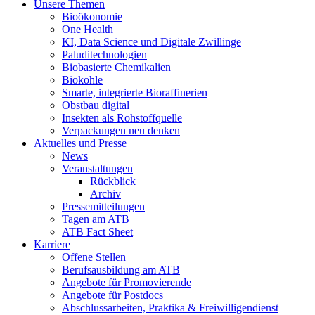
Unsere Themen
Bioökonomie
One Health
KI, Data Science und Digitale Zwillinge
Paluditechnologien
Biobasierte Chemikalien
Biokohle
Smarte, integrierte Bioraffinerien
Obstbau digital
Insekten als Rohstoffquelle
Verpackungen neu denken
Aktuelles und Presse
News
Veranstaltungen
Rückblick
Archiv
Pressemitteilungen
Tagen am ATB
ATB Fact Sheet
Karriere
Offene Stellen
Berufsausbildung am ATB
Angebote für Promovierende
Angebote für Postdocs
Abschlussarbeiten, Praktika & Freiwilligendienst