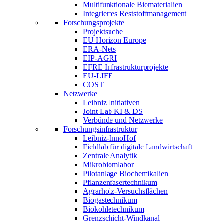
Multifunktionale Biomaterialien
Integriertes Reststoffmanagement
Forschungsprojekte
Projektsuche
EU Horizon Europe
ERA-Nets
EIP-AGRI
EFRE Infrastrukturprojekte
EU-LIFE
COST
Netzwerke
Leibniz Initiativen
Joint Lab KI & DS
Verbünde und Netzwerke
Forschungsinfrastruktur
Leibniz-InnoHof
Fieldlab für digitale Landwirtschaft
Zentrale Analytik
Mikrobiomlabor
Pilotanlage Biochemikalien
Pflanzenfasertechnikum
Agrarholz-Versuchsflächen
Biogastechnikum
Biokohletechnikum
Grenzschicht-Windkanal