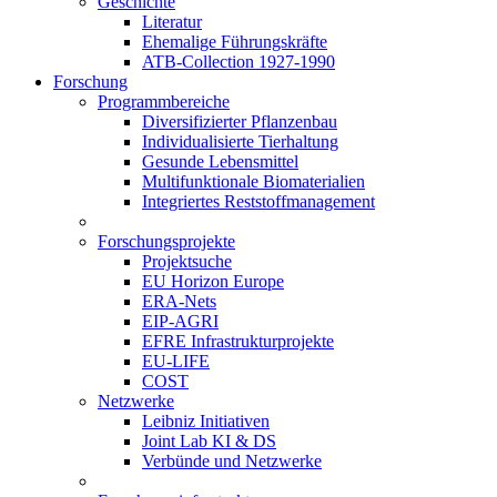
Geschichte
Literatur
Ehemalige Führungskräfte
ATB-Collection 1927-1990
Forschung
Programmbereiche
Diversifizierter Pflanzenbau
Individualisierte Tierhaltung
Gesunde Lebensmittel
Multifunktionale Biomaterialien
Integriertes Reststoffmanagement
Forschungsprojekte
Projektsuche
EU Horizon Europe
ERA-Nets
EIP-AGRI
EFRE Infrastrukturprojekte
EU-LIFE
COST
Netzwerke
Leibniz Initiativen
Joint Lab KI & DS
Verbünde und Netzwerke