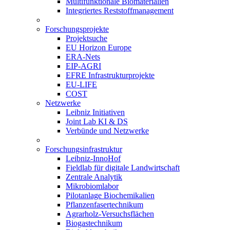
Multifunktionale Biomaterialien
Integriertes Reststoffmanagement
Forschungsprojekte
Projektsuche
EU Horizon Europe
ERA-Nets
EIP-AGRI
EFRE Infrastrukturprojekte
EU-LIFE
COST
Netzwerke
Leibniz Initiativen
Joint Lab KI & DS
Verbünde und Netzwerke
Forschungsinfrastruktur
Leibniz-InnoHof
Fieldlab für digitale Landwirtschaft
Zentrale Analytik
Mikrobiomlabor
Pilotanlage Biochemikalien
Pflanzenfasertechnikum
Agrarholz-Versuchsflächen
Biogastechnikum