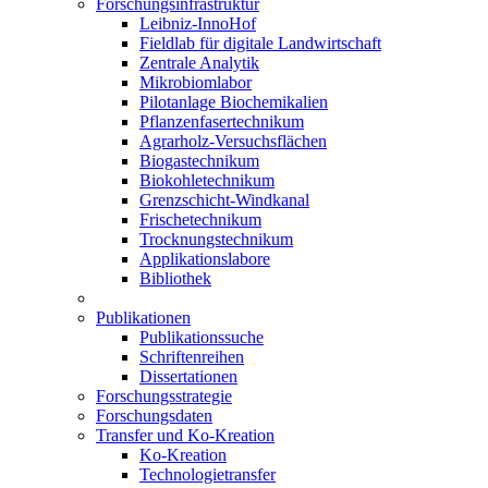
Forschungsinfrastruktur
Leibniz-InnoHof
Fieldlab für digitale Landwirtschaft
Zentrale Analytik
Mikrobiomlabor
Pilotanlage Biochemikalien
Pflanzenfasertechnikum
Agrarholz-Versuchsflächen
Biogastechnikum
Biokohletechnikum
Grenzschicht-Windkanal
Frischetechnikum
Trocknungstechnikum
Applikationslabore
Bibliothek
Publikationen
Publikationssuche
Schriftenreihen
Dissertationen
Forschungsstrategie
Forschungsdaten
Transfer und Ko-Kreation
Ko-Kreation
Technologietransfer