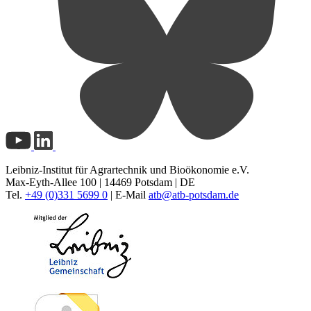
Leibniz-Institut für Agrartechnik und Bioökonomie e.V.
Max-Eyth-Allee 100 | 14469 Potsdam | DE
Tel.
+49 (0)331 5699 0
| E-Mail
atb@
atb-potsdam.de