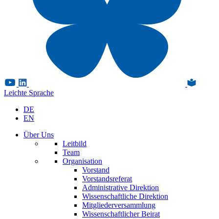
Leichte Sprache
DE
EN
Über Uns
Leitbild
Team
Organisation
Vorstand
Vorstandsreferat
Administrative Direktion
Wissenschaftliche Direktion
Mitgliederversammlung
Wissenschaftlicher Beirat