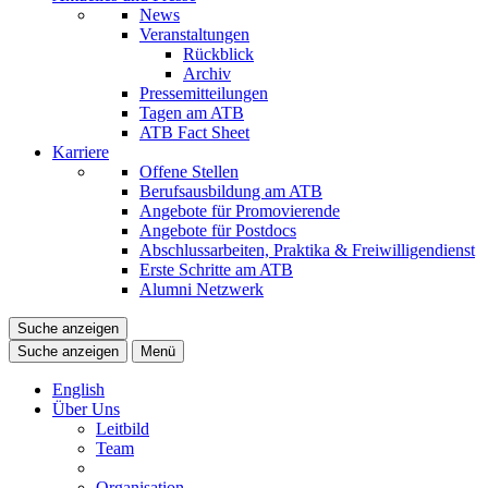
News
Veranstaltungen
Rückblick
Archiv
Pressemitteilungen
Tagen am ATB
ATB Fact Sheet
Karriere
Offene Stellen
Berufsausbildung am ATB
Angebote für Promovierende
Angebote für Postdocs
Abschlussarbeiten, Praktika & Freiwilligendienst
Erste Schritte am ATB
Alumni Netzwerk
Suche anzeigen
Suche anzeigen
Menü
English
Über Uns
Leitbild
Team
Organisation