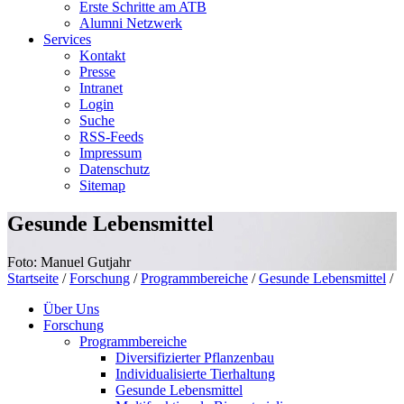
Erste Schritte am ATB
Alumni Netzwerk
Services
Kontakt
Presse
Intranet
Login
Suche
RSS-Feeds
Impressum
Datenschutz
Sitemap
Gesunde Lebensmittel
Foto: Manuel Gutjahr
Startseite
/
Forschung
/
Programmbereiche
/
Gesunde Lebensmittel
/
Über Uns
Forschung
Programmbereiche
Diversifizierter Pflanzenbau
Individualisierte Tierhaltung
Gesunde Lebensmittel