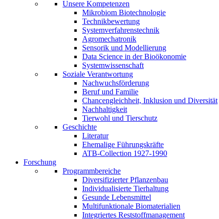
Unsere Kompetenzen
Mikrobiom Biotechnologie
Technikbewertung
Systemverfahrenstechnik
Agromechatronik
Sensorik und Modellierung
Data Science in der Bioökonomie
Systemwissenschaft
Soziale Verantwortung
Nachwuchsförderung
Beruf und Familie
Chancengleichheit, Inklusion und Diversität
Nachhaltigkeit
Tierwohl und Tierschutz
Geschichte
Literatur
Ehemalige Führungskräfte
ATB-Collection 1927-1990
Forschung
Programmbereiche
Diversifizierter Pflanzenbau
Individualisierte Tierhaltung
Gesunde Lebensmittel
Multifunktionale Biomaterialien
Integriertes Reststoffmanagement