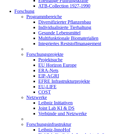
Ehemalige Führungskräfte
ATB-Collection 1927-1990
Forschung
Programmbereiche
Diversifizierter Pflanzenbau
Individualisierte Tierhaltung
Gesunde Lebensmittel
Multifunktionale Biomaterialien
Integriertes Reststoffmanagement
Forschungsprojekte
Projektsuche
EU Horizon Europe
ERA-Nets
EIP-AGRI
EFRE Infrastrukturprojekte
EU-LIFE
COST
Netzwerke
Leibniz Initiativen
Joint Lab KI & DS
Verbünde und Netzwerke
Forschungsinfrastruktur
Leibniz-InnoHof