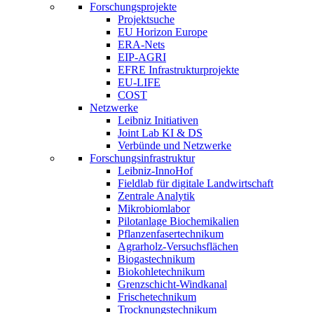
Forschungsprojekte
Projektsuche
EU Horizon Europe
ERA-Nets
EIP-AGRI
EFRE Infrastrukturprojekte
EU-LIFE
COST
Netzwerke
Leibniz Initiativen
Joint Lab KI & DS
Verbünde und Netzwerke
Forschungsinfrastruktur
Leibniz-InnoHof
Fieldlab für digitale Landwirtschaft
Zentrale Analytik
Mikrobiomlabor
Pilotanlage Biochemikalien
Pflanzenfasertechnikum
Agrarholz-Versuchsflächen
Biogastechnikum
Biokohletechnikum
Grenzschicht-Windkanal
Frischetechnikum
Trocknungstechnikum