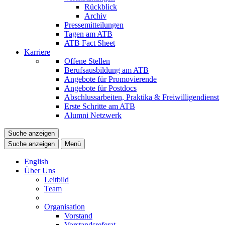
Rückblick
Archiv
Pressemitteilungen
Tagen am ATB
ATB Fact Sheet
Karriere
Offene Stellen
Berufsausbildung am ATB
Angebote für Promovierende
Angebote für Postdocs
Abschlussarbeiten, Praktika & Freiwilligendienst
Erste Schritte am ATB
Alumni Netzwerk
Suche anzeigen
Suche anzeigen
Menü
English
Über Uns
Leitbild
Team
Organisation
Vorstand
Vorstandsreferat