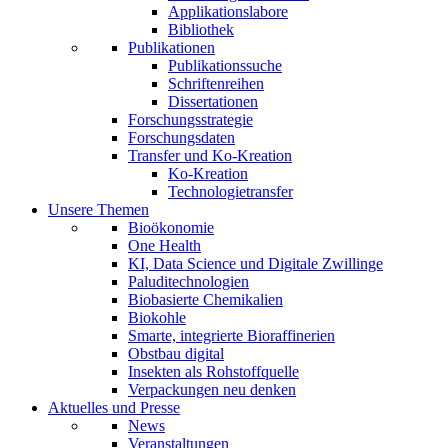
Applikationslabore
Bibliothek
Publikationen
Publikationssuche
Schriftenreihen
Dissertationen
Forschungsstrategie
Forschungsdaten
Transfer und Ko-Kreation
Ko-Kreation
Technologietransfer
Unsere Themen
Bioökonomie
One Health
KI, Data Science und Digitale Zwillinge
Paluditechnologien
Biobasierte Chemikalien
Biokohle
Smarte, integrierte Bioraffinerien
Obstbau digital
Insekten als Rohstoffquelle
Verpackungen neu denken
Aktuelles und Presse
News
Veranstaltungen