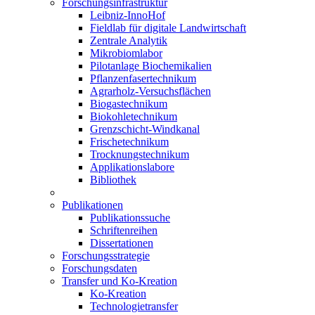
Forschungsinfrastruktur
Leibniz-InnoHof
Fieldlab für digitale Landwirtschaft
Zentrale Analytik
Mikrobiomlabor
Pilotanlage Biochemikalien
Pflanzenfasertechnikum
Agrarholz-Versuchsflächen
Biogastechnikum
Biokohletechnikum
Grenzschicht-Windkanal
Frischetechnikum
Trocknungstechnikum
Applikationslabore
Bibliothek
Publikationen
Publikationssuche
Schriftenreihen
Dissertationen
Forschungsstrategie
Forschungsdaten
Transfer und Ko-Kreation
Ko-Kreation
Technologietransfer