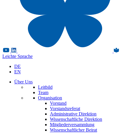
Leichte Sprache
DE
EN
Über Uns
Leitbild
Team
Organisation
Vorstand
Vorstandsreferat
Administrative Direktion
Wissenschaftliche Direktion
Mitgliederversammlung
Wissenschaftlicher Beirat