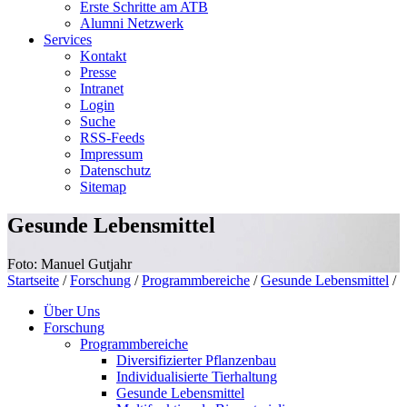
Erste Schritte am ATB
Alumni Netzwerk
Services
Kontakt
Presse
Intranet
Login
Suche
RSS-Feeds
Impressum
Datenschutz
Sitemap
Gesunde Lebensmittel
Foto: Manuel Gutjahr
Startseite
/
Forschung
/
Programmbereiche
/
Gesunde Lebensmittel
/
Über Uns
Forschung
Programmbereiche
Diversifizierter Pflanzenbau
Individualisierte Tierhaltung
Gesunde Lebensmittel