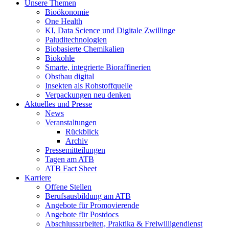
Unsere Themen
Bioökonomie
One Health
KI, Data Science und Digitale Zwillinge
Paluditechnologien
Biobasierte Chemikalien
Biokohle
Smarte, integrierte Bioraffinerien
Obstbau digital
Insekten als Rohstoffquelle
Verpackungen neu denken
Aktuelles und Presse
News
Veranstaltungen
Rückblick
Archiv
Pressemitteilungen
Tagen am ATB
ATB Fact Sheet
Karriere
Offene Stellen
Berufsausbildung am ATB
Angebote für Promovierende
Angebote für Postdocs
Abschlussarbeiten, Praktika & Freiwilligendienst