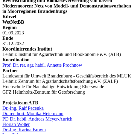
Bewirtschaftung und Biomasseverwertung von nassen
Niedermooren: Netz von Modell- und Demonstrationsvorhaben
in Moorregionen Brandenburgs
Kürzel
WetNetBB
Beginn
01.09.2023
Ende
31.12.2032
Koordinierendes Institut
Leibniz-Institut für Agrartechnik und Bioökonomie e.V. (ATB)
Koordination
Prof. Dr. rer. agr. habil. Annette Prochnow
Partner
Landesamt für Umwelt Brandenburg - Geschäftsbereich des MLUK
Leibniz-Zentrum für Agrarlandschaftsforschung e.V. (ZALF)
Hochschule für Nachhaltige Entwicklung Eberswalde
GFZ Helmholtz-Zentrum für Geoforschung
Projektteam ATB
Dr.-Ing. Ralf Pecenka
Dr. rer. hort. Monika Heiermann
PD Dr. habil. Andreas Meyer-Aurich
Florian Wolter
Dr.-Ing. Karina Brown