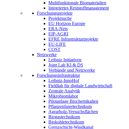
Multifunktionale Biomaterialien
Integriertes Reststoffmanagement
Forschungsprojekte
Projektsuche
EU Horizon Europe
ERA-Nets
EIP-AGRI
EFRE Infrastrukturprojekte
EU-LIFE
COST
Netzwerke
Leibniz Initiativen
Joint Lab KI & DS
Verbünde und Netzwerke
Forschungsinfrastruktur
Leibniz-InnoHof
Fieldlab für digitale Landwirtschaft
Zentrale Analytik
Mikrobiomlabor
Pilotanlage Biochemikalien
Pflanzenfasertechnikum
Agrarholz-Versuchsflächen
Biogastechnikum
Biokohletechnikum
Grenzschicht-Windkanal