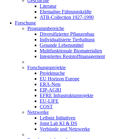
Geschichte
Literatur
Ehemalige Führungskräfte
ATB-Collection 1927-1990
Forschung
Programmbereiche
Diversifizierter Pflanzenbau
Individualisierte Tierhaltung
Gesunde Lebensmittel
Multifunktionale Biomaterialien
Integriertes Reststoffmanagement
Forschungsprojekte
Projektsuche
EU Horizon Europe
ERA-Nets
EIP-AGRI
EFRE Infrastrukturprojekte
EU-LIFE
COST
Netzwerke
Leibniz Initiativen
Joint Lab KI & DS
Verbünde und Netzwerke