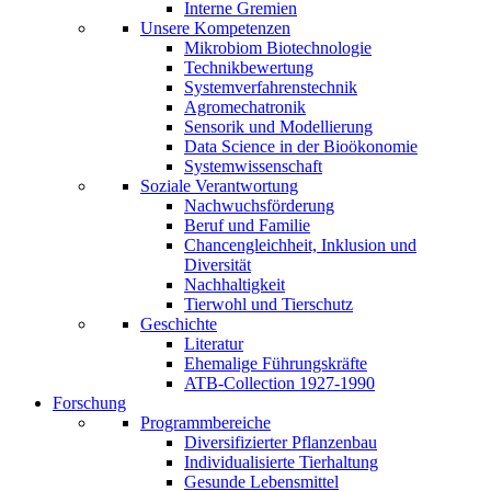
Interne Gremien
Unsere Kompetenzen
Mikrobiom Biotechnologie
Technikbewertung
Systemverfahrenstechnik
Agromechatronik
Sensorik und Modellierung
Data Science in der Bioökonomie
Systemwissenschaft
Soziale Verantwortung
Nachwuchsförderung
Beruf und Familie
Chancengleichheit, Inklusion und
Diversität
Nachhaltigkeit
Tierwohl und Tierschutz
Geschichte
Literatur
Ehemalige Führungskräfte
ATB-Collection 1927-1990
Forschung
Programmbereiche
Diversifizierter Pflanzenbau
Individualisierte Tierhaltung
Gesunde Lebensmittel