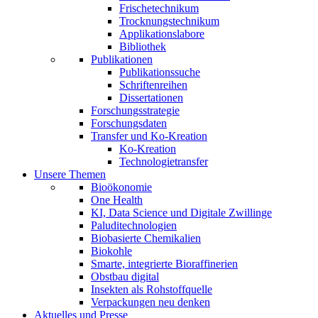
Frischetechnikum
Trocknungstechnikum
Applikationslabore
Bibliothek
Publikationen
Publikationssuche
Schriftenreihen
Dissertationen
Forschungsstrategie
Forschungsdaten
Transfer und Ko-Kreation
Ko-Kreation
Technologietransfer
Unsere Themen
Bioökonomie
One Health
KI, Data Science und Digitale Zwillinge
Paluditechnologien
Biobasierte Chemikalien
Biokohle
Smarte, integrierte Bioraffinerien
Obstbau digital
Insekten als Rohstoffquelle
Verpackungen neu denken
Aktuelles und Presse