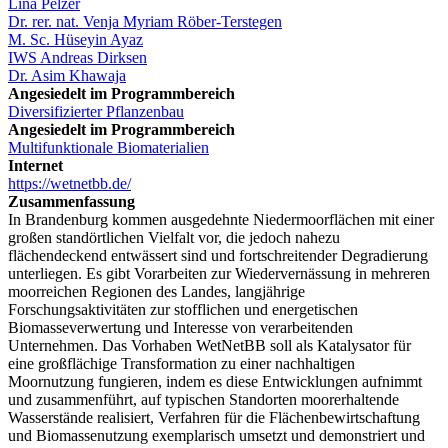
Lina Pelzer
Dr. rer. nat. Venja Myriam Röber-Terstegen
M. Sc. Hüseyin Ayaz
IWS Andreas Dirksen
Dr. Asim Khawaja
Angesiedelt im Programmbereich
Diversifizierter Pflanzenbau
Angesiedelt im Programmbereich
Multifunktionale Biomaterialien
Internet
https://wetnetbb.de/
Zusammenfassung
In Brandenburg kommen ausgedehnte Niedermoorflächen mit einer
großen standörtlichen Vielfalt vor, die jedoch nahezu
flächendeckend entwässert sind und fortschreitender Degradierung
unterliegen. Es gibt Vorarbeiten zur Wiedervernässung in mehreren
moorreichen Regionen des Landes, langjährige
Forschungsaktivitäten zur stofflichen und energetischen
Biomasseverwertung und Interesse von verarbeitenden
Unternehmen. Das Vorhaben WetNetBB soll als Katalysator für
eine großflächige Transformation zu einer nachhaltigen
Moornutzung fungieren, indem es diese Entwicklungen aufnimmt
und zusammenführt, auf typischen Standorten moorerhaltende
Wasserstände realisiert, Verfahren für die Flächenbewirtschaftung
und Biomassenutzung exemplarisch umsetzt und demonstriert und