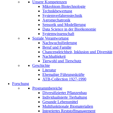
Unsere Kompetenzen
Mikrobiom Biotechnologie
Technikbewertung
Systemverfahrenstechnik
Agromechatronik
Sensorik und Modellierung
Data Science in der Bioökonomie
Systemwissenschaft
Soziale Verantwortung
Nachwuchsförderung
Beruf und Familie
Chancengleichheit, Inklusion und Diversität
Nachhaltigkeit
Tierwohl und Tierschutz
Geschichte
Literatur
Ehemalige Führungskräfte
ATB-Collection 1927-1990
Forschung
Programmbereiche
Diversifizierter Pflanzenbau
Individualisierte Tierhaltung
Gesunde Lebensmittel
Multifunktionale Biomaterialien
Integriertes Reststoffmanagement