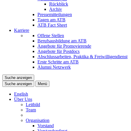
Rückblick
Archiv
Pressemitteilungen
Tagen am ATB
ATB Fact Sheet
Karriere
Offene Stellen
Berufsausbildung am ATB
Angebote für Promovierende
Angebote für Postdocs
Abschlussarbeiten, Praktika & Freiwilligendienst
Erste Schritte am ATB
Alumni Netzwerk
Suche anzeigen
Suche anzeigen
Menü
English
Über Uns
Leitbild
Team
Organisation
Vorstand
Vorstandsreferat