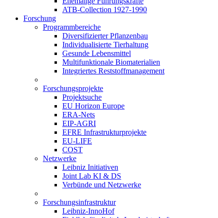
Ehemalige Führungskräfte
ATB-Collection 1927-1990
Forschung
Programmbereiche
Diversifizierter Pflanzenbau
Individualisierte Tierhaltung
Gesunde Lebensmittel
Multifunktionale Biomaterialien
Integriertes Reststoffmanagement
Forschungsprojekte
Projektsuche
EU Horizon Europe
ERA-Nets
EIP-AGRI
EFRE Infrastrukturprojekte
EU-LIFE
COST
Netzwerke
Leibniz Initiativen
Joint Lab KI & DS
Verbünde und Netzwerke
Forschungsinfrastruktur
Leibniz-InnoHof