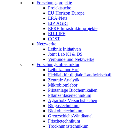
Forschungsprojekte
Projektsuche
EU Horizon Europe
ERA-Nets
EIP-AGRI
EFRE Infrastrukturprojekte
EU-LIFE
COST
Netzwerke
Leibniz Initiativen
Joint Lab KI & DS
Verbünde und Netzwerke
Forschungsinfrastruktur
Leibniz-InnoHof
Fieldlab für digitale Landwirtschaft
Zentrale Analytik
Mikrobiomlabor
Pilotanlage Biochemikalien
Pflanzenfasertechnikum
Agrarholz-Versuchsflächen
Biogastechnikum
Biokohletechnikum
Grenzschicht-Windkanal
Frischetechnikum
Trocknungstechnikum