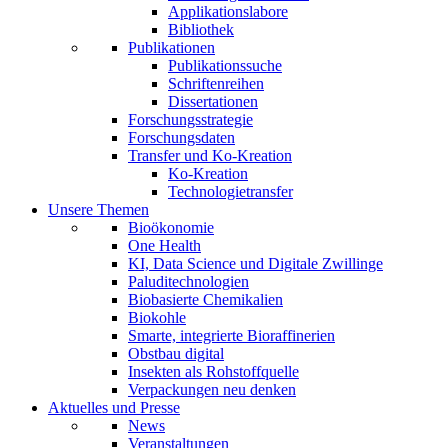
Applikationslabore
Bibliothek
Publikationen
Publikationssuche
Schriftenreihen
Dissertationen
Forschungsstrategie
Forschungsdaten
Transfer und Ko-Kreation
Ko-Kreation
Technologietransfer
Unsere Themen
Bioökonomie
One Health
KI, Data Science und Digitale Zwillinge
Paluditechnologien
Biobasierte Chemikalien
Biokohle
Smarte, integrierte Bioraffinerien
Obstbau digital
Insekten als Rohstoffquelle
Verpackungen neu denken
Aktuelles und Presse
News
Veranstaltungen