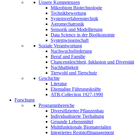
Unsere Kompetenzen
Mikrobiom Biotechnologie
Technikbewertung
Systemverfahrenstechnik
Agromechatronik
Sensorik und Modellierung
Data Science in der Bioökonomie
Systemwissenschaft
Soziale Verantwortung
Nachwuchsförderung
Beruf und Familie
Chancengleichheit, Inklusion und Diversität
Nachhaltigkeit
Tierwohl und Tierschutz
Geschichte
Literatur
Ehemalige Führungskräfte
ATB-Collection 1927-1990
Forschung
Programmbereiche
Diversifizierter Pflanzenbau
Individualisierte Tierhaltung
Gesunde Lebensmittel
Multifunktionale Biomaterialien
Integriertes Reststoffmanagement