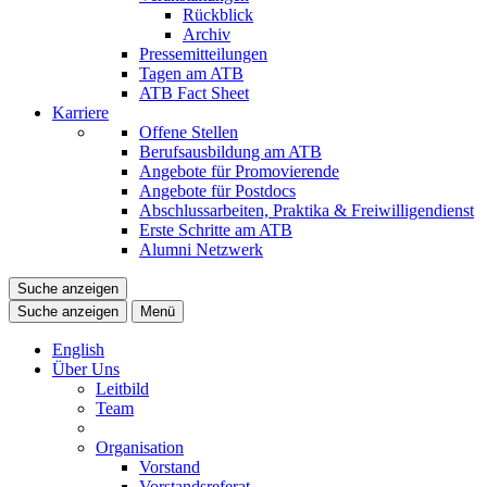
Rückblick
Archiv
Pressemitteilungen
Tagen am ATB
ATB Fact Sheet
Karriere
Offene Stellen
Berufsausbildung am ATB
Angebote für Promovierende
Angebote für Postdocs
Abschlussarbeiten, Praktika & Freiwilligendienst
Erste Schritte am ATB
Alumni Netzwerk
Suche anzeigen
Suche anzeigen
Menü
English
Über Uns
Leitbild
Team
Organisation
Vorstand
Vorstandsreferat