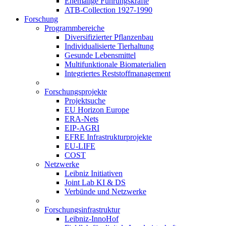
Ehemalige Führungskräfte
ATB-Collection 1927-1990
Forschung
Programmbereiche
Diversifizierter Pflanzenbau
Individualisierte Tierhaltung
Gesunde Lebensmittel
Multifunktionale Biomaterialien
Integriertes Reststoffmanagement
Forschungsprojekte
Projektsuche
EU Horizon Europe
ERA-Nets
EIP-AGRI
EFRE Infrastrukturprojekte
EU-LIFE
COST
Netzwerke
Leibniz Initiativen
Joint Lab KI & DS
Verbünde und Netzwerke
Forschungsinfrastruktur
Leibniz-InnoHof