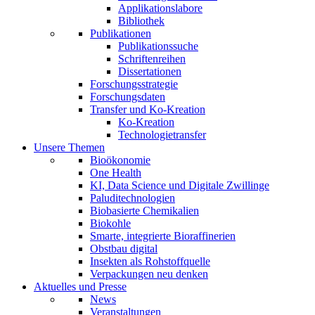
Applikationslabore
Bibliothek
Publikationen
Publikationssuche
Schriftenreihen
Dissertationen
Forschungsstrategie
Forschungsdaten
Transfer und Ko-Kreation
Ko-Kreation
Technologietransfer
Unsere Themen
Bioökonomie
One Health
KI, Data Science und Digitale Zwillinge
Paluditechnologien
Biobasierte Chemikalien
Biokohle
Smarte, integrierte Bioraffinerien
Obstbau digital
Insekten als Rohstoffquelle
Verpackungen neu denken
Aktuelles und Presse
News
Veranstaltungen