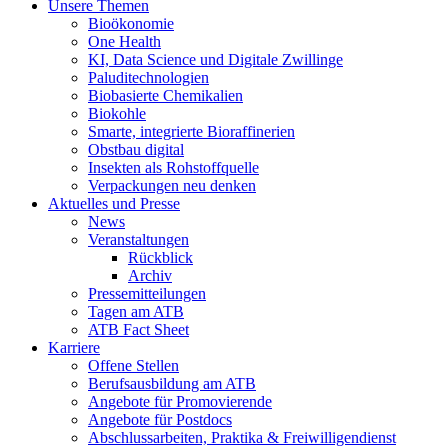
Unsere Themen
Bioökonomie
One Health
KI, Data Science und Digitale Zwillinge
Paluditechnologien
Biobasierte Chemikalien
Biokohle
Smarte, integrierte Bioraffinerien
Obstbau digital
Insekten als Rohstoffquelle
Verpackungen neu denken
Aktuelles und Presse
News
Veranstaltungen
Rückblick
Archiv
Pressemitteilungen
Tagen am ATB
ATB Fact Sheet
Karriere
Offene Stellen
Berufsausbildung am ATB
Angebote für Promovierende
Angebote für Postdocs
Abschlussarbeiten, Praktika & Freiwilligendienst