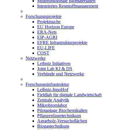
Multifunktionale Biomaterialien
Integriertes Reststoffmanagement
Forschungsprojekte
Projektsuche
EU Horizon Europe
ERA-Nets
EIP-AGRI
EFRE Infrastrukturprojekte
EU-LIFE
COST
Netzwerke
Leibniz Initiativen
Joint Lab KI & DS
Verbünde und Netzwerke
Forschungsinfrastruktur
Leibniz-InnoHof
Fieldlab für digitale Landwirtschaft
Zentrale Analytik
Mikrobiomlabor
Pilotanlage Biochemikalien
Pflanzenfasertechnikum
Agrarholz-Versuchsflächen
Biogastechnikum