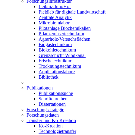
Forschungsinfrastruktur
Leibniz-InnoHof
Fieldlab für digitale Landwirtschaft
Zentrale Analytik
Mikrobiomlabor
Pilotanlage Biochemikalien
Pflanzenfasertechnikum
Agrarholz-Versuchsflächen
Biogastechnikum
Biokohletechnikum
Grenzschicht-Windkanal
Frischetechnikum
Trocknungstechnikum
Applikationslabore
Bibliothek
Publikationen
Publikationssuche
Schriftenreihen
Dissertationen
Forschungsstrategie
Forschungsdaten
Transfer und Ko-Kreation
Ko-Kreation
Technologietransfer