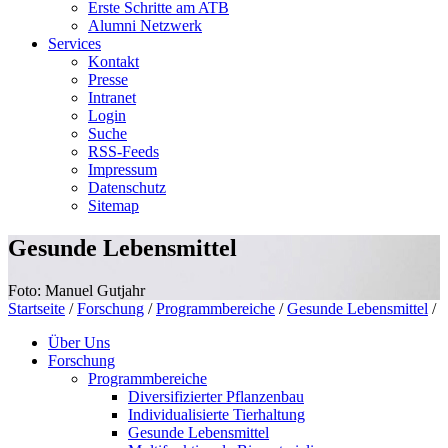
Erste Schritte am ATB
Alumni Netzwerk
Services
Kontakt
Presse
Intranet
Login
Suche
RSS-Feeds
Impressum
Datenschutz
Sitemap
Gesunde Lebensmittel
Foto: Manuel Gutjahr
Startseite
/
Forschung
/
Programmbereiche
/
Gesunde Lebensmittel
/
Über Uns
Forschung
Programmbereiche
Diversifizierter Pflanzenbau
Individualisierte Tierhaltung
Gesunde Lebensmittel