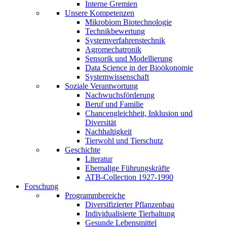
Interne Gremien
Unsere Kompetenzen
Mikrobiom Biotechnologie
Technikbewertung
Systemverfahrenstechnik
Agromechatronik
Sensorik und Modellierung
Data Science in der Bioökonomie
Systemwissenschaft
Soziale Verantwortung
Nachwuchsförderung
Beruf und Familie
Chancengleichheit, Inklusion und
Diversität
Nachhaltigkeit
Tierwohl und Tierschutz
Geschichte
Literatur
Ehemalige Führungskräfte
ATB-Collection 1927-1990
Forschung
Programmbereiche
Diversifizierter Pflanzenbau
Individualisierte Tierhaltung
Gesunde Lebensmittel