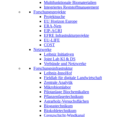
Multifunktionale Biomaterialien
Integriertes Reststoffmanagement
Forschungsprojekte
Projektsuche
EU Horizon Europe
ERA-Nets
EIP-AGRI
EFRE Infrastrukturprojekte
EU-LIFE
COST
Netzwerke
Leibniz Initiativen
Joint Lab KI & DS
Verbünde und Netzwerke
Forschungsinfrastruktur
Leibniz-InnoHof
Fieldlab für digitale Landwirtschaft
Zentrale Analytik
Mikrobiomlabor
Pilotanlage Biochemikalien
Pflanzenfasertechnikum
Agrarholz-Versuchsflächen
Biogastechnikum
Biokohletechnikum
Grenzschicht-Windkanal