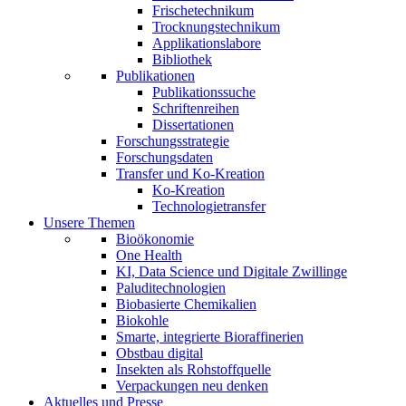
Frischetechnikum
Trocknungstechnikum
Applikationslabore
Bibliothek
Publikationen
Publikationssuche
Schriftenreihen
Dissertationen
Forschungsstrategie
Forschungsdaten
Transfer und Ko-Kreation
Ko-Kreation
Technologietransfer
Unsere Themen
Bioökonomie
One Health
KI, Data Science und Digitale Zwillinge
Paluditechnologien
Biobasierte Chemikalien
Biokohle
Smarte, integrierte Bioraffinerien
Obstbau digital
Insekten als Rohstoffquelle
Verpackungen neu denken
Aktuelles und Presse