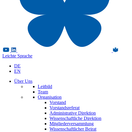
Leichte Sprache
DE
EN
Über Uns
Leitbild
Team
Organisation
Vorstand
Vorstandsreferat
Administrative Direktion
Wissenschaftliche Direktion
Mitgliederversammlung
Wissenschaftlicher Beirat