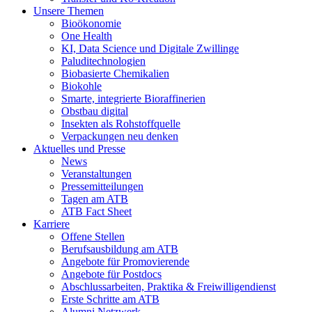
Unsere Themen
Bioökonomie
One Health
KI, Data Science und Digitale Zwillinge
Paluditechnologien
Biobasierte Chemikalien
Biokohle
Smarte, integrierte Bioraffinerien
Obstbau digital
Insekten als Rohstoffquelle
Verpackungen neu denken
Aktuelles und Presse
News
Veranstaltungen
Pressemitteilungen
Tagen am ATB
ATB Fact Sheet
Karriere
Offene Stellen
Berufsausbildung am ATB
Angebote für Promovierende
Angebote für Postdocs
Abschlussarbeiten, Praktika & Freiwilligendienst
Erste Schritte am ATB
Alumni Netzwerk