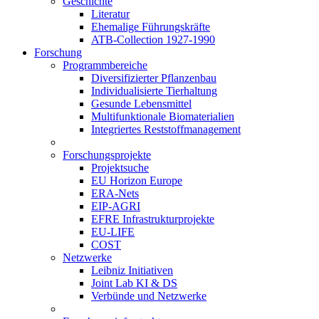
Geschichte
Literatur
Ehemalige Führungskräfte
ATB-Collection 1927-1990
Forschung
Programmbereiche
Diversifizierter Pflanzenbau
Individualisierte Tierhaltung
Gesunde Lebensmittel
Multifunktionale Biomaterialien
Integriertes Reststoffmanagement
Forschungsprojekte
Projektsuche
EU Horizon Europe
ERA-Nets
EIP-AGRI
EFRE Infrastrukturprojekte
EU-LIFE
COST
Netzwerke
Leibniz Initiativen
Joint Lab KI & DS
Verbünde und Netzwerke