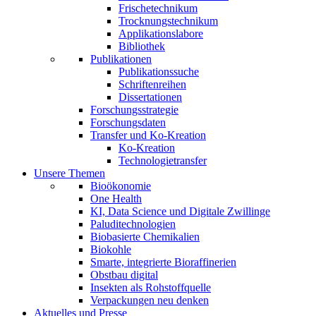
Frischetechnikum
Trocknungstechnikum
Applikationslabore
Bibliothek
Publikationen
Publikationssuche
Schriftenreihen
Dissertationen
Forschungsstrategie
Forschungsdaten
Transfer und Ko-Kreation
Ko-Kreation
Technologietransfer
Unsere Themen
Bioökonomie
One Health
KI, Data Science und Digitale Zwillinge
Paluditechnologien
Biobasierte Chemikalien
Biokohle
Smarte, integrierte Bioraffinerien
Obstbau digital
Insekten als Rohstoffquelle
Verpackungen neu denken
Aktuelles und Presse