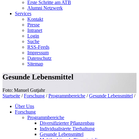
Erste Schritte am ATB
Alumni Netzwerk
Services
Kontakt
Presse
Intranet
Login
Suche
RSS-Feeds
Impressum
Datenschutz
Sitemap
Gesunde Lebensmittel
Foto: Manuel Gutjahr
Startseite
/
Forschung
/
Programmbereiche
/
Gesunde Lebensmittel
/
Über Uns
Forschung
Programmbereiche
Diversifizierter Pflanzenbau
Individualisierte Tierhaltung
Gesunde Lebensmittel