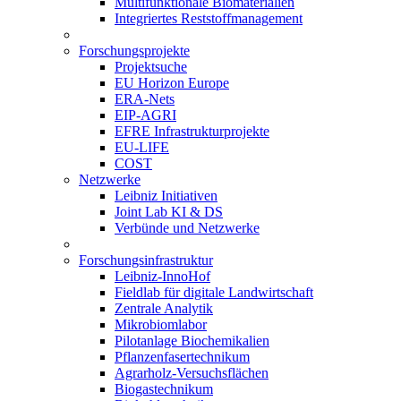
Multifunktionale Biomaterialien
Integriertes Reststoffmanagement
Forschungsprojekte
Projektsuche
EU Horizon Europe
ERA-Nets
EIP-AGRI
EFRE Infrastrukturprojekte
EU-LIFE
COST
Netzwerke
Leibniz Initiativen
Joint Lab KI & DS
Verbünde und Netzwerke
Forschungsinfrastruktur
Leibniz-InnoHof
Fieldlab für digitale Landwirtschaft
Zentrale Analytik
Mikrobiomlabor
Pilotanlage Biochemikalien
Pflanzenfasertechnikum
Agrarholz-Versuchsflächen
Biogastechnikum