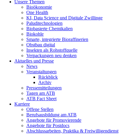
Unsere Themen
Bioökonomie
One Health
KI, Data Science und Digitale Zwillinge
Paluditechnologien
Biobasierte Chemikalien
Biokohle
Smarte, integrierte Bioraffinerien
Obstbau digital
Insekten als Rohstoffquelle
Verpackungen neu denken
Aktuelles und Presse
News
Veranstaltungen
Rückblick
Archiv
Pressemitteilungen
Tagen am ATB
ATB Fact Sheet
Karriere
Offene Stellen
Berufsausbildung am ATB
Angebote für Promovierende
Angebote für Postdocs
Abschlussarbeiten, Praktika & Freiwilligendienst