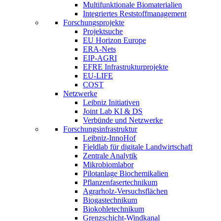
Multifunktionale Biomaterialien
Integriertes Reststoffmanagement
Forschungsprojekte
Projektsuche
EU Horizon Europe
ERA-Nets
EIP-AGRI
EFRE Infrastrukturprojekte
EU-LIFE
COST
Netzwerke
Leibniz Initiativen
Joint Lab KI & DS
Verbünde und Netzwerke
Forschungsinfrastruktur
Leibniz-InnoHof
Fieldlab für digitale Landwirtschaft
Zentrale Analytik
Mikrobiomlabor
Pilotanlage Biochemikalien
Pflanzenfasertechnikum
Agrarholz-Versuchsflächen
Biogastechnikum
Biokohletechnikum
Grenzschicht-Windkanal