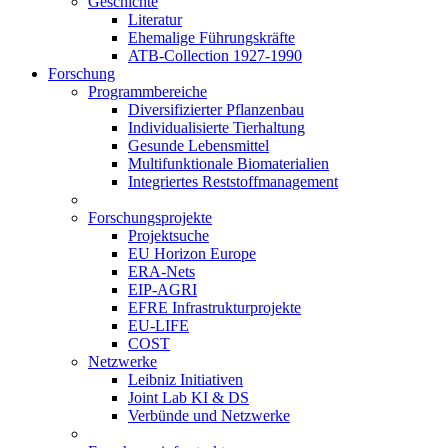
Geschichte
Literatur
Ehemalige Führungskräfte
ATB-Collection 1927-1990
Forschung
Programmbereiche
Diversifizierter Pflanzenbau
Individualisierte Tierhaltung
Gesunde Lebensmittel
Multifunktionale Biomaterialien
Integriertes Reststoffmanagement
Forschungsprojekte
Projektsuche
EU Horizon Europe
ERA-Nets
EIP-AGRI
EFRE Infrastrukturprojekte
EU-LIFE
COST
Netzwerke
Leibniz Initiativen
Joint Lab KI & DS
Verbünde und Netzwerke