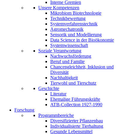
Interne Gremien
Unsere Kompetenzen
Mikrobiom Biotechnologie
Technikbewertung
Systemverfahrenstechnik
Agromechatronik
Sensorik und Modellierung
Data Science in der Bioökonomie
Systemwissenschaft
Soziale Verantwortung
Nachwuchsförderung
Beruf und Familie
Chancengleichheit, Inklusion und
Diversität
Nachhaltigkeit
Tierwohl und Tierschutz
Geschichte
Literatur
Ehemalige Führungskräfte
ATB-Collection 1927-1990
Forschung
Programmbereiche
Diversifizierter Pflanzenbau
Individualisierte Tierhaltung
Gesunde Lebensmittel