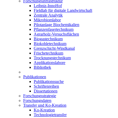
Forschungsinfrastruktur
Leibniz-InnoHof
Fieldlab für digitale Landwirtschaft
Zentrale Analytik
Mikrobiomlabor
Pilotanlage Biochemikalien
Pflanzenfasertechnikum
Agrarholz-Versuchsflächen
Biogastechnikum
Biokohletechnikum
Grenzschicht-Windkanal
Frischetechnikum
Trocknungstechnikum
Applikationslabore
Bibliothek
Publikationen
Publikationssuche
Schriftenreihen
Dissertationen
Forschungsstrategie
Forschungsdaten
Transfer und Ko-Kreation
Ko-Kreation
Technologietransfer