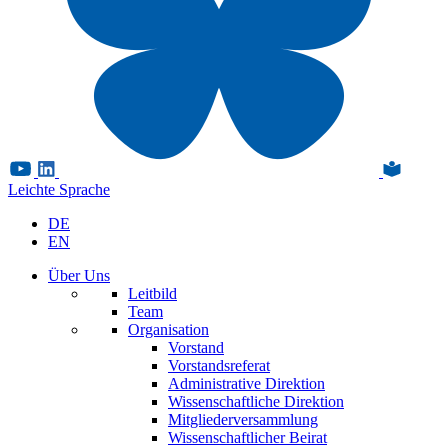
Leichte Sprache
DE
EN
Über Uns
Leitbild
Team
Organisation
Vorstand
Vorstandsreferat
Administrative Direktion
Wissenschaftliche Direktion
Mitgliederversammlung
Wissenschaftlicher Beirat