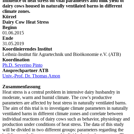
Influence of heat stress on vital parameters and milk yield of
dairy cows housed in naturally ventilated barns in different
climate zones.
Kürzel
Dairy Cow Heat Stress
Beginn
01.06.2015
Ende
31.05.2019
Koordinierendes Institut
Leibniz-Institut für Agrartechnik und Bioökonomie e.V. (ATB)
Koordination
Ph.D. Severino Pinto
Ansprechpartner ATB
Univ.-Prof. Dr. Thomas Amon
Zusammenfassung
Heat stress is a central problem in intensive dairy husbandry in
moderate, warm and humid climate. The cow's productive
parameters are affected by heat stress in naturally ventilated barns.
The aim of this trial is to investigate climate parameters in naturally
ventilated barns in different climate zones and correlate between
individual reactions of dairy cows such as behavior, physiology and
production under conditions of heat stress. The data of this study
will be divided in two different groups: parameters regarding the